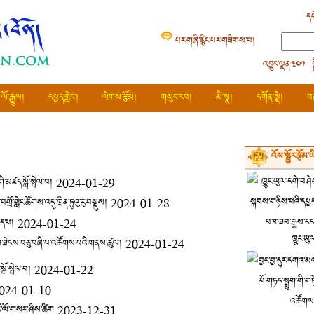
དཔ
པར་གཞི་རྙིང་པར་གཟིགས་པ།
འབྱུང་ལྡན༣༠༡ 
ལོ་རྒྱུས།
དཔྱད་གླེང་།
ལེགས་རྩོམ།
གསུང་རབ།
མི་སྣ།
དགོན་སྡེ།
བ
འོས་སྦྱོར་རྩོམ་
ི་མཛད་སྒོ་སྤེལ་བ།
2024-01-29
ོ་གླེང་ཚོགས་འདུ་ཁྲིན་ཏུའུ་རུ་བསྡུས།
2024-01-28
ེད་པ།
2024-01-24
ཁྱུང་ཡུ
ོགས་ཐེངས་བཅུ་བཞི་པ་འཚོགས་པའི་གནས་ཚུལ།
2024-01-24
ྒོ་སྤེལ་བ།
2024-01-22
024-01-10
ོའི་ལོ་གསར་ཤིས་ཚིག
2023-12-31