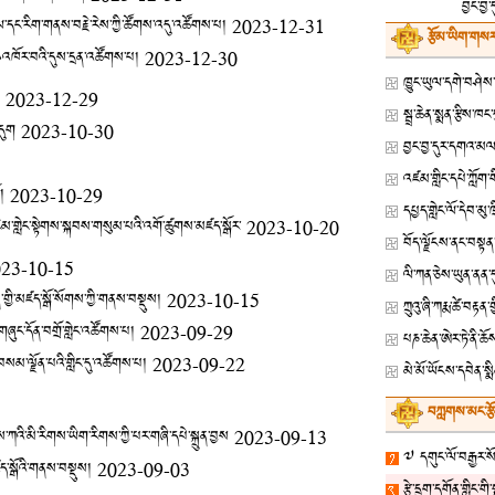
བྱང་བྱ་
ྤེལ་དང་རིག་གནས་བརྗེ་རེས་ཀྱི་ཚོགས་འདུ་འཚོགས་པ།
2023-12-31
རྩོམ་ཡིག་གསར
འཁོར་བའི་དུས་དྲན་འཚོགས་པ།
2023-12-30
2023-12-29
འདུག
2023-10-30
བྱང་བྱ་དུར་དགའ་མལ་
།
2023-10-29
དཔྱད་གླེང་ལོ་དེབ་མུ
རིམ་གླེང་སྟེགས་སྐབས་གསུམ་པའི་འགོ་ཚུགས་མཛད་སྒོར་
2023-10-20
23-10-15
ལི་ཀན་ཅེས་ཡུན་ནན
ོན་གྱི་མཛད་སྒོ་སོགས་ཀྱི་གནས་བསྡུས།
2023-10-15
ཀྲུའུ་ཞི་ཀརྨ་ཚེ་བ
གཞུང་དོན་བགྲོ་གླེང་འཚོགས་པ།
2023-09-29
པཎ་ཆེན་ཨེར་ཏེ་ནི་ཆ
སམ་ལྗོན་པའི་གླིང་དུ་འཚོགས་པ།
2023-09-22
མེ་མོ་ཡོངས་དབེན་སྨི
བཀླགས་མང་རྩ
་ཀའི་མི་རིགས་ཡིག་རིགས་ཀྱི་པར་གཞི་དཔེ་སྐྲུན་བྱས
2023-09-13
༧ དགུང་ལོ་བརྒྱར་སོན
ཛད་སྒོའི་གནས་བསྡུས།
2023-09-03
རྩེ་དྲུག་དགོན་གླིང་