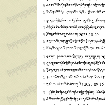
མཁན་པོ་ཚེ་རིང་ནོར་བུའི་གསར་རྩོམ་དཔེ་དེབ་གཉིས་འགྲེམས་ས
བོད་རིག་པའི་ལོ་དེབ《གཉའ་ཁྲི་བཙན་པོ》སྤེལ་ནས་མི་ལོ༢༥
ཀྲུང་དབྱང་གི་ཕྱི་ཕྱོགས་ལས་དོན་ཚོགས་འདུ་པེ་ཅིང་དུ་འཚོགས་པ།
ཞི་ཅིན་ཕིང་གིས་མི་རིགས་ལས་དོན་ཐད་ནན་སྟོན་འདི་འདྲ་གནང་
བློ་མཐུན་ལི་ཁེ་ཆང་སྐུ་གཤེགས་པ།
2023-10-29
གཡུང་དྲུང་བོན་བཤད་སྒྲུབ་སློབ་གླིང་གི་སྒོ་འབྱེད་དུས་དྲན་མཛད་སྒོ
ཞི་ཅིན་ཕིང“རྒྱུད་གཅིག་ལམ་གཅིག”རྒྱལ་སྤྱིའི་མཉམ་ལས་མཐོ་
སྙན་དེབ་《གངས་འདབས་ཀྱི་གླུ་སྐད》པར་དུ་བསྐྲུན་པ།
20
སྤུ་ལ་ཁྱུང་ནག་དགོན་གྱི་བོན་གཤེན་རིག་སློབ་འདུས་སྡེའི་སློབ་ཐ
སྨོན་རྒྱལ་བླ་བྲང་གི་སྐབས་གསུམ་པའི་གཡས་རུའི་འཆད་རྩོད་དང་
སྐབས་གཉིས་པའི་རྒྱས་འཛོམས་ཚོགས་ཆེན་རོང་བྲག་རྫོང་དཔག་བ
ཞུ་ཚང་དང་འབྲེལ་བའི་ཆེད་རྩོམ་བསྡུ་ཡིག
2023-09-15
《ཞི་ཅིན་ཕིང་གི་གསུང་རྩོམ་གཅེས་བསྒྲིཊ་ཀློག་དེབ》པོད་གཉིས
མེ་མོ་ཡང་དབེན་སྨིན་གྲོལ་གླིང་གི་སྐབས་དང་པོའི་དགེ་བཤེས་མ