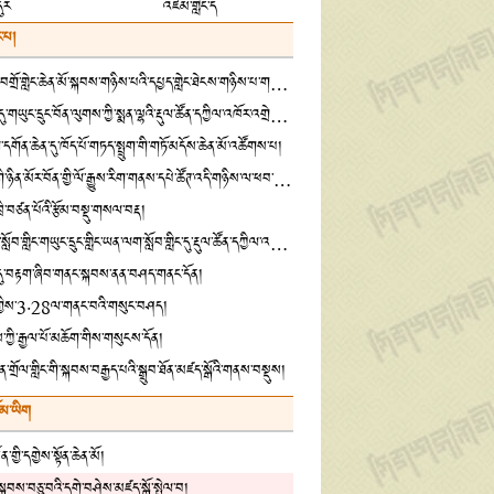
དུར
འཛམ་གླིང་ད
་པ།
ཁྱུང་ཡུལ་དགེ་བཤེས་བགྲོ་གླེང་ཆེན་མོ་སྐབས་གཉིས་པའི་དཔྱད་གླེང་ཐེངས་གཉིས་པ་གཟབ་རྒྱས་ངང་འཚོགས་པ།
སྦྲ་ཆེན་སྨན་རྩིས་ཁང་དུ་གཡུང་དྲུང་བོན་ལུགས་ཀྱི་སྨན་ལྷའི་རྡུལ་ཚོན་དཀྱིལ་འཁོར་འགྲེམ་སྟོན་གནང་བ།
དགོན་ཆེན་དུ་ཁོད་པོ་གཏད་སྤྲུག་གི་གཏོ་མདོས་ཆེན་མོ་འཚོགས་པ།
འཛམ་གླིང་དཔེ་ཀློག་གི་ཉིན་མོར་བོན་གྱི་ལོ་རྒྱུས་རིག་གནས་དཔེ་ཚོཊ་འདི་གཉིས་ལ་ཕབ་གཅོག་གི་བྱ་འགུལ་ཡོད་འདུག
་ཁྲི་བཙན་པོའི་རྩོམ་བསྡུ་གསལ་བརྡ།
བོད་ལྗོངས་ནང་བསྟན་སློབ་གླིང་གཡུང་དྲུང་གླིང་ཡན་ལག་སློབ་གླིང་དུ་རྡུལ་ཚོན་དཀྱིལ་འཁོར་འགྲེམས་སྟོན་གནང་བ།
་དུ་བརྟག་ཞིབ་གནང་སྐབས་ནན་བཤད་གནང་དོན།
རྟན་གྱིས་3·28ལ་གནང་བའི་གསུང་བཤད།
ོས་ཀྱི་རྒྱལ་པོ་མཆོག་གིས་གསུངས་དོན།
ན་གྲོལ་གླིང་གི་སྐབས་བརྒྱད་པའི་སྒྲུབ་ཐོན་མཛད་སྒོའི་གནས་བསྡུས།
ོམ་ཡིག
་གྱི་དགྱེས་སྟོན་ཆེན་མོ།
གི་སྐབས་བཅུ་བའི་དགེ་བཤེས་མཛད་སྒོ་སྤེལ་བ།