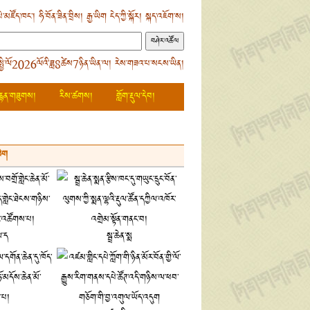
ེ་མཛོད་ཁང་།
ཧི་བོན་ཟིན་བྲིས།
རྒྱ་ཡིག
ངེད་ཀྱི་སྐོར།
སྐད་འཇོག་ས།
སྤྱི་ལོ2026ལོའི་ཟླ8ཚེས7ཉིན་ཡིན་ལ། རེས་གཟའ་པ་སངས་ཡིན།
རྙན་གཟུགས།
རིས་ཚགས།
གློག་རྡུལ་དེབ།
ཡིག
ལ་ད
སྦྲ་ཆེན་སྨ