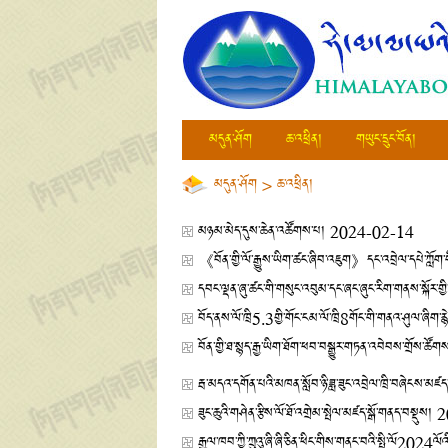
མདུན་ཤོག
ཆ་འཕྲིན།
གཡུང་དྲུང་བོན།
མདུན་ཤོག
>
ཆ་འཕྲིན།
མཉམ་མེད་དུས་ཆེན་འཚོགས་པ།
2024-02-14
《བོན་གྱི་ལོ་རྒྱུས་ཡིག་ཚང་ཞིབ་འཇུག》དང་འབྲེལ་དཔེ་ཀློག་ག
དབང་ལྡན་ཞུ་ཚང་གི་གསུང་འབུམ་དང་ཞང་ཞུང་རིག་གནས་སྐོར་གྱི་བགྲ
བོད་ནས་ལོ་ཁྲི5.3གྱི་གོང་ངམ་ལོ་ཁྲི8གོང་གི་གནའ་ཤུལ་ཞིག་རྙ
བོན་གྱི་ཐ་སྙད་རྒྱ་ཡིག་ཐོག་ཕབ་བསྒྱུར་གཏན་འབེབས་གྲོས་ཚ
རྦ་མདའ་དགོན་པའི་མཁན་སློབ་ཉི་ཟླ་ཟུང་འབྲེལ་ཁྲི་བཞེངས་མཛད་ས
ཟུང་ཆུའི་གཤེན་རྩིས་ལོ་ཐོ་འགྲེམ་སྤེལ་མཛད་སྒོ་གནད་བསྡུས།
2
རྒྱལ་ཁབ་ཀྱི་ཀྲུའུ་ཞི་ཞི་ཅིན་ཕིང་གིས་གནང་བའི་སྤྱི་ལོ2024ལ