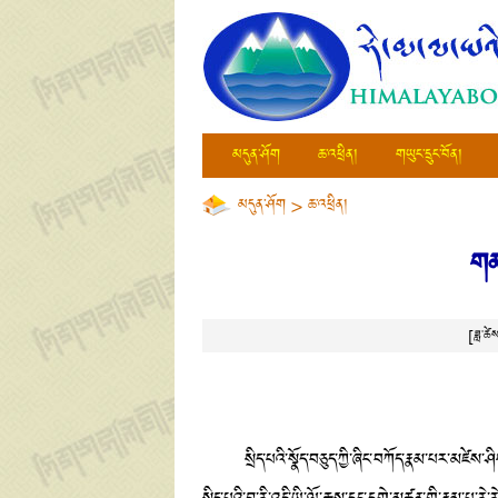
མདུན་ཤོག
ཆ་འཕྲིན།
གཡུང་དྲུང་བོན།
མདུན་ཤོག
>
ཆ་འཕྲིན།
​​​
[ཟླ་
སྲིད་པའི་སྣོད་བཅུད་ཀྱི་ཞིང་བཀོད་རྣམ་པར་མཛེས་ཤི