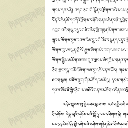
སྲིད་པའི་བླ་རི་འདི་ཡི་ལོ་རྒྱུས་དང་དགེ་མཚན་གྱི་རྣམ་པ
གངས་དཀར་ནི། བདག་ཅག་གི་སྟོན་པ་རྫོགས་པའི་སངས་རྒྱས་ར
བོན་རི་ཆེན་མོ་དང་དེའི་ཕྱོགས་བཞིའི་གནས་ཆེན་བཞི་རུ་བྱ
འཁྱག་པའི་གཡུང་དྲུང་གཟེར་ཆེན་གྱི་གཏན་ཚིགས་ལམ་ལམ་འ
སྐབས་སོགས་དུས་རབས་རིམ་བྱུང་གི་བོན་བསྟན་དར་ནུབ་ཀྱི
སོགས་ཁུངས་ལྡན་གྱི་ལོ་རྒྱུས་ཡིག་ཚང་ཁག་ལས་གསལ་བ
སོགས་སྐྱེས་མཆོག་མཁས་གྲུབ་གྲངས་མེད་ཀྱིས་གནའ་ནས་ད་
ཅིག་ཀྱང་ད་ལྟ་ང་ཚོའི་མིག་ལམ་དུ་འཚེར་ནས་ཡོད། གནས
ཐང་གསུམ། མཛེས་སྡུག་གི་མཚོ་དང་མཚེའུ། དྭངས་གཙང་གི་ཆུ་
དཔལ་ཡོན་ཇི་སྙེད་ཅིག་ས་མཐོའི་གནས་མཆོག་འདི་ནས་འཕྲ
འདིར་སྐབས་སུ་གླེང་བར་བྱ་བ་ལ། འཛམ་གླིང་གི་གནས་
ཅི་དགོས། དེ་ལྟ་བུའི་དགོས་པའི་སྒོ་དུ་མར་དམིགས་ཏེ། 
པར་ཅན་ངེས་དོན་གྱི་དགེ་བའི་བཤེས་གཉེན་ཆེན་མོ༧དཔལ་ཅ