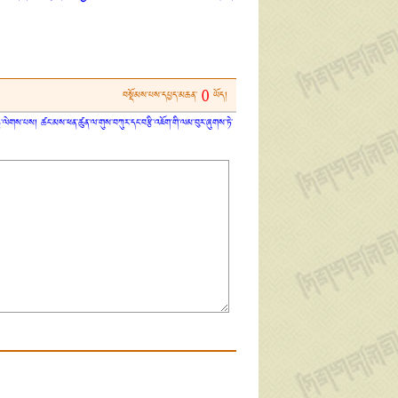
0
བསྡོམས་པས་དཔྱད་མཆན་
ཡོད།
ན་ཏུ་ལེགས་པས། ཚང་མས་ཕན་ཚུན་ལ་གུས་བཀུར་དང་བརྩི་འཇོག་གི་ལམ་བུར་ཞུགས་ཏེ་