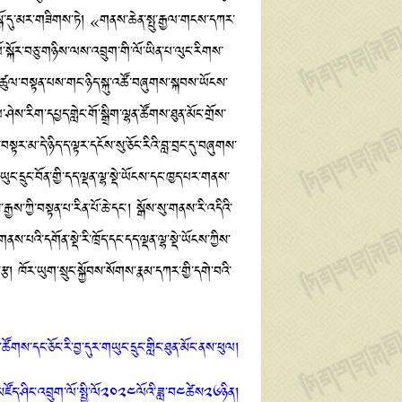
་སྒོ་དུ་མར་གཟིགས་ཏེ། «གནས་ཆེན་སྤུ་རྒྱལ་གངས་དཀར་
ལོ་སྐོར་བཅུ་གཉིས་ལས་འབྲུག་གི་ལོ་ཡིན་པ་ལུང་རིགས་
ིམ་ཚུལ་བསྟན་པས་གང་ཉིད་སྐུ་འཚོ་བཞུགས་སྐབས་ཡོངས་
་ཤེས་རིག་དཔྱད་གླེང་གོ་སྒྲིག་ལྷན་ཚོགས་ཐུན་མོང་གྲོས་
སྟར་མ་དེ་ཉིད་ད་ལྟར་དངོས་སུ་ཅོང་རིའི་བླ་བྲང་དུ་བཞུགས་
ང་དྲུང་བོན་གྱི་དད་ལྡན་ལྷ་སྡེ་ཡོངས་དང་ཁྱད་པར་གནས་
་རྒྱས་ཀྱི་བསྟན་པ་རིན་པོ་ཆེ་དང་། སྒོས་སུ་གནས་རི་འདིའི་
པའི་དགོན་སྡེ་རི་ཁྲོད་དང་དད་ལྡན་ལྷ་སྡེ་ཡོངས་ཀྱིས་
ྩ། ཁོར་ཡུག་སྲུང་སྐྱོབས་སོགས་རྣམ་དཀར་གྱི་དགེ་བའི་
ྷན་ཚོགས་དང་ཅོང་རི་བྱ་དུར་གཡུང་དྲུང་གླིང་ཐུན་མོང་ནས་ཕུལ།
མཛོད་ཤིང་འབྲུག་ལོ་སྤྱི་ལོ༢༠༢༤ལོའི་ཟླ་བ༤ཚེས༢༦ཉིན།