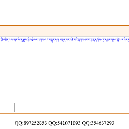
ཀྱི་འཕྲིན་ལས་ཡུན་རིང་དུ་རྒྱས་ཕྱིར་ཁྲིམས་འགལ་གཤེ་བསྐུར་དང་། བསྟན་པར་འཚེ་བའི་ལུགས་དགག་བྱ་རུ་དགོངས་ཏེ་དཔྱད་གཏམ་སྤེལ་ན་ཤི
QQ:897252858 QQ:541071093 QQ:354637293