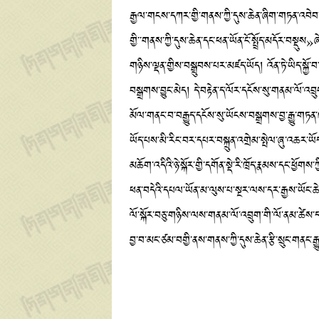
རྒྱལ་གངས་དཀར་གྱི་གནས་ཀྱི་དུས་ཆེན་ཞིག་གཏན་འབེབ་མ
གྱི་་གནས་ཀྱི་དུས་ཆེན་དང་ཕན་ཡོན་ངོ་སྤྲོད་མདོར་བསྡུ
གཉིས་ལྡན་གྱིས་བསྒྲུབས་པར་མཛད་ཡོད། འོན་ཏེ་ཡིད་སྐྱ
བསྒྲགས་བྱུང་མེད། དེ་བརྟེན་ད་ལོར་དངོས་སུ་གནམ་ལོ་འབྲུག
མོལ་གནང་བ་བརྒྱུད་དངོས་སུ་ཡོངས་བསྒྲགས་བྱ་རྒྱུ་གཏན་ཁེ
ཡོད་པས་མི་རིང་བར་དཔར་བསྐྲུན་འགྲེམ་སྤེལ་ཞུ་འཆར་ཡོད
མཆོག་འདིའི་ཉེ་སྐོར་གྱི་དགོན་སྡེ་རི་ཁྲོད་རྣམས་དང་ཕྱོགས
ཕན་བདེའི་དཔལ་ཡོན་མ་ལུས་པ་སྔར་ལས་དར་རྒྱས་ཡོང་ཆེད་ག
ལོ་སྐོར་བཅུ་གཉིས་ལས་གནམ་ལོ་འབྲུག་གི་ལོ་ནམ་ཚེས་དང་
བྱ་བ་མང་ཙམ་བགྱི་ནས་གནས་ཀྱི་དུས་ཆེན་རྩི་སྲུང་གནང་