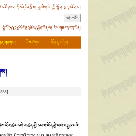
ེ་མཛོད་ཁང་།
ཧི་བོན་ཟིན་བྲིས།
རྒྱ་ཡིག
ངེད་ཀྱི་སྐོར།
སྐད་འཇོག་ས།
 སྤྱི་ལོ2026ལོའི་ཟླ8ཚེས6ཉིན་ཡིན་ལ། རེས་གཟའ་ཕུར་བུ་ཡིན།
རྙན་གཟུགས།
རིས་ཚགས།
གློག་རྡུལ་དེབ།
ྲགས།
5883]
ས་ངོ་མཚར་དགེ་མཚན་གྱི་དཔལ་ཡོན་བྱེ་བས་བརྒྱན་པའི་