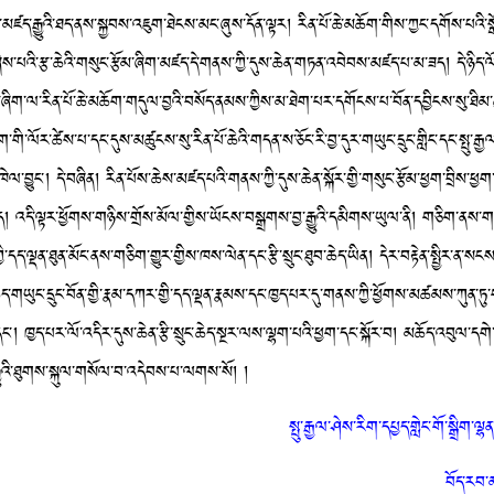
ཛད་རྒྱུའི་ཐད་ནས་སྐྱབས་འཇུག་ཐེངས་མང་ཞུས་དོན་ལྟར། རིན་པོ་ཆེ་མཆོག་གིས་ཀྱང་དགོས་པའི
ས»ཞེས་པའི་རྩ་ཆེའི་གསུང་རྩོམ་ཞིག་མཛད་དེ་གནས་ཀྱི་དུས་ཆེན་གཏན་འབེབས་མཛད་པ་མ་ཟད། དེ་ཉིད་
ོ་བ་ཞིག་ལ་རིན་པོ་ཆེ་མཆོག་གདུལ་བྱའི་བསོད་ནམས་ཀྱིས་མ་ཐེག་པར་དགོངས་པ་བོན་དབྱིངས་སུ་ཐ
་གི་ལོར་ཚེས་པ་དང་དུས་མཚུངས་སུ་རིན་པོ་ཆེའི་གདན་ས་ཅོང་རི་བྱ་དུར་གཡུང་དྲུང་གླིང་དང་སྤུ་རྒྱལ
ལ་བྱུང་། དེ་བཞིན། རིན་པོས་ཆེས་མཛད་པའི་གནས་ཀྱི་དུས་ཆེན་སྐོར་གྱི་གསུང་རྩོམ་ཕྱག་བྲིས་ཕྱག་བ
། འདི་ལྟར་ཕྱོགས་གཉིས་གྲོས་མོལ་གྱིས་ཡོངས་བསྒྲགས་བྱ་རྒྱུའི་དམིགས་ཡུལ་ནི། གཅིག་ནས་གཡུ
་ཀྱི་དད་ལྡན་ཐུན་མོང་ནས་གཅིག་གྱུར་གྱིས་ཁས་ལེན་དང་རྩི་སྲུང་ཐུབ་ཆེད་ཡིན། དེར་བརྟེན་སྤྱིར་ན་སངས
ཡུང་དྲུང་བོན་གྱི་རྣམ་དཀར་གྱི་དད་ལྡན་རྣམས་དང་ཁྱད་པར་དུ་གནས་ཀྱི་ཕྱོགས་མཚམས་ཀུན་ཏུ་གནས་
། ཁྱད་པར་ལོ་འདིར་དུས་ཆེན་རྩི་སྲུང་ཆེད་སྔར་ལས་ལྷག་པའི་ཕྱག་དང་སྐོར་བ། མཆོད་འབུལ་དགེ་ར
རྒྱུའི་ཐུགས་སྐུལ་གསོལ་བ་འདེབས་པ་ལགས་སོ། །
སྤུ་རྒྱལ་ཤེས་རིག་དཔྱད་གླེང་གོ་སྒྲིག་ལ
བོད་རབ་