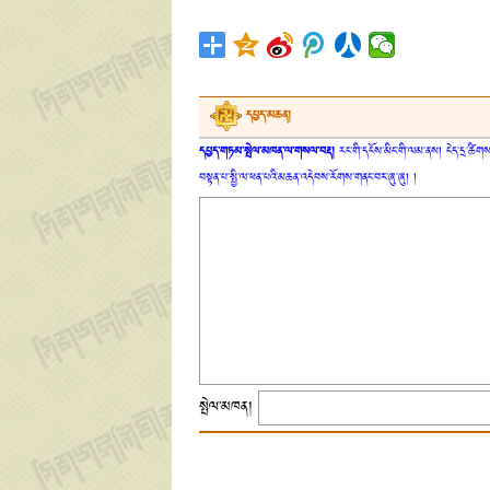
དཔྱད་མཆན།
དཔྱད་གཏམ་སྤེལ་མཁན་ལ་གསལ་བརྡ།
རང་གི་དངོས་མིང་གི་ལམ་ནས། ངེད་དྲ་ཚིགས་
བསྟན་པ་སྤྱི་ལ་ཕན་པའི་མཆན་འདེབས་རོགས་གནང་བར་ཞུ་ཞུ། །
སྤེལ་མཁན།