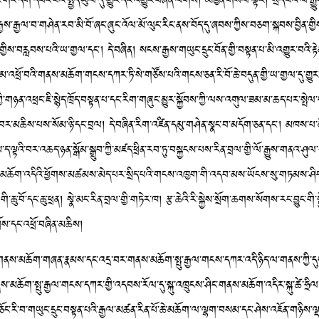
་རེ་རེ་གང་དག་དབང་པོའི་སྤྱོད་ཡུལ་དུ་གྱུར་དང་འགྱུར་བཞིན་ལགས། མཁྱེན་གསལ་ལྟར། སྲིད་པའི་ལོ་
ྒྱལ་བ་གཤེན་རབ་མི་བོ་ཞང་ཞུང་འོལ་མོ་ལུང་རིང་ནས་བོད་དུ་ཞབས་ཀྱིས་བཅག་སྐབས་བྱིན་གྱིས་བརླ
ིན་གྱིས་བརླབས་པའི་ཡ་གྱལ་དང་། དེ་བཞིན། སངས་རྒྱས་གཡུང་དྲུང་བོན་གྱི་བསྟན་པ་མི་འགྱུར་བའི་རྟ
ཕྲོ་བའི་གནས་མཆོག་གངས་དཀར་ཏི་སེ་གཙོས་པའི་གངས་ཅན་རི་བོ་ཆེ་བདུན་གྱི་ཡ་གྱལ་དུ་གྱུར་ཡོད།
་གཉན་འཕྲང་ཇི་སྙེད་ཁྲོད་བསྟན་པ་དང་རིག་གཞུང་མྱུར་སྐྱོབས་ཀྱི་ལས་འགུལ་ཟམ་མ་ཆད་པར་སྤེལ་
ར་མཆིས་པས་སོམ་ཉི་དང་བྲལ། དེ་བཞིན་རིག་འཛིན་དམུ་གཤེན་སྣང་བ་མདོག་ཅན་དང་། མཁས་པ
ལྟའི་བར་འཆད་ཉན་སྒོམ་སྒྲུབ་ཀྱི་མཛད་ཕྲིན་རབ་ཏུ་བསྐྱངས་པས་རིན་བྲལ་གྱི་ལོ་རྒྱུས་གནའ་ཤུ
་མཆོག་འདིའི་ཕྱོགས་མཚམས་མེད་པར་སྲིད་པའི་གངས་འཁྱག་གི་འདབ་མས་ཡོངས་སུ་གཏམས་ཤིང་། གན
བོ་དང་ཆུ་ཕྲན། སྣེ་མང་རིན་བྲལ་གྱི་གཏེར་ཁ། རྩ་ཆེའི་རི་སྐྱེས་སྲོག་ཆགས་སོགས་རང་བྱུང་གི་སྐྱ
ོས་དང་འཕྲོ་བཞིན་མཆིས།
མཆོག་གཞན་རྣམས་དང་འདྲ་བར་གནས་མཆོག་སྤུ་རྒྱལ་གངས་དཀར་འདི་ཉིད་ལ་གནས་ཀྱི་དུས་ཆེན་ཞ
གནས་མཆོག་སྤུ་རྒྱལ་གངས་དཀར་གྱི་འདབས་རོལ་དུ་སྐུ་འཁྲུངས་ཤིང་གནས་མཆོག་འདིར་སྐུ་ཚེ་ཧྲིལ་པ
ོང་རི་བ་གཡུང་དྲུང་བསྟན་པའི་རྒྱལ་མཚན་རིན་པོ་ཆེ་མཆོག་ལ་ལྷག་བསམ་དང་ཤེས་འཇོན་གཉིས་ལྡན་ག