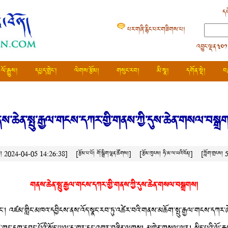
དཔ
པར་གཞི་རྙིང་པར་གཟིགས་པ།
འབྱུང་ལྡན༣༠༡
ལོ་རྒྱུས།
དཔྱད་གླེང་།
ལེགས་རྩོམ།
གསུང་རབ།
མི་སྣ།
དགོན་སྡེ།
བ
​​​​གནས་ཆེན་སྤུ་རྒྱལ་གངས་དཀར་གྱི་གནས་ཀྱི་དུས་ཆེན་གསལ་བསྒ
ཚེས། 2024-04-05 14:26:38]
[རྩོམ་པ་པོ། གོ་སྒྲིག་ལྷན་ཚོགས།]
[རྩོམ་ཁུངས།
ཧི་མ་ལ་ཡའི་བོན།
]
[ཀློག་གྲངས།
གནས་ཆེན་སྤུ་རྒྱལ་གངས་དཀར་གྱི་གནས་ཀྱི་དུས་ཆེན་གསལ་བསྒྲགས།
ང་། འཛམ་གླིང་མཁའ་དབྱིངས་ནས་འོད་སྣང་རབ་ཏུ་འཚེར་བའི་གནས་མཆོག་སྤུ་རྒྱལ་གངས་དཀར་ཞེ