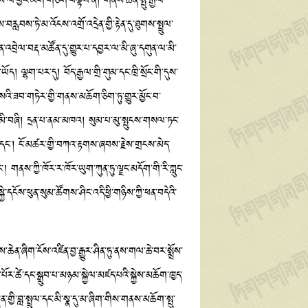
རྒྱུས་ལ་ཕྱིར་མིག་གཅིག་བལྟས་ན། གནས་ཆེན་སྤུ་རྒྱལ་
བས་ཏེ་མ་འོངས་འགྲོ་འདྲེན་གྱི་རྟེན་དུ་ཐུགས་སྤྲུལ་
ེན་འབྲེལ་བརྡ་མཚོན་དུ་གྱུར་པ་དབྱར་ལ་མི་ཞུ་དགུན་ལ་མི་
 ལྷག་པར་དུ། བོད་རྒྱལ་གྲི་གུམ་དང་ཁྲི་སྲོང་གི་དུས་
སའི་ཟབ་གཏེར་གྱི་གནས་མཆོག་ཅིག་ཏུ་གྱུར་མྱོང་བ་
་མི་བཞི། དྲན་པ་ནམ་མཁའ། སུམ་པ་མུ་སྤུངས་གསལ་ཏང་
ལ་དང་། ངོ་མཚར་གྱི་བཀའ་རྟགས་ཞབས་རྗེས་གྲངས་མེད་
ས་ཀྱི་ཁོར་ར་ཁོར་ཡུག་ཀུན་ཏུ་ལྗང་མདོག་གི་རི་ཀླུང་
ེ་དངོས་ཕུན་སུམ་ཚོགས་ཤིང་འདི་ཕྱི་གཉིས་ཀྱི་ཕན་བདེའི་
ིག་ངོས་འཛིན་བྱ་རྒྱུར་ཤིན་ཏུ་ནས་གལ་ཆེ་བར་སྨྲོས་
ོར་ཚེ་དང་སྒྲུབ་པ་མཉམ་སྐྱེལ་མཛད་པའི་སྐྱེས་མཆོག་ཁྱད་
ྱི་བླ་སྤྲུལ་དང་མི་སྣ་དུ་མ་ཞིག་གིས་གནས་མཆོག་སྤུ་