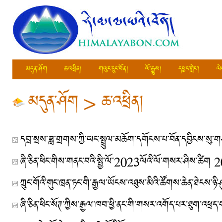
མདུན་ཤོག
ཆ་འཕྲིན།
གཡུང་དྲུང་བོན།
ལོ་རྒྱུས།
དཔྱད་གླེང་།
ལེ
མདུན་ཤོག
>
ཆ་འཕྲིན།
དབྲ་སྲས་ཟླ་གྲགས་ཀྱི་ཡང་སྤྲུལ་མཆོག་དགོངས་པ་བོན་དབྱིངས་སུ་
ཞི་ཅིན་ཕིང་གིས་གནང་བའི་སྤྱི་ལོ་2023ལོའི་ལོ་གསར་ཤིས་ཚིག
2
ཀྲུང་གོའི་གུང་ཁྲན་ཏང་གི་རྒྱལ་ཡོངས་འཐུས་མིའི་ཚོགས་ཆེན་ཐེངས་ཉི་ཤ
ཞི་ཅིན་ཕིང་སོཊ་ཀྱིས་རྒྱལ་ཁབ་ཕྱི་ནང་གི་གསར་འགོད་པར་ཐུག་འཕྲད