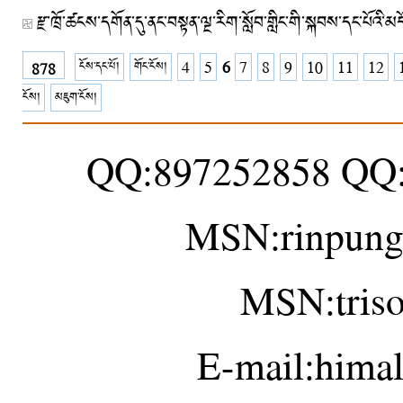
ངོས་དང་པོ།
གོང་ངོས།
4
5
6
7
8
9
10
11
12
878
ངོས།
མཇུག་ངོས།
QQ:897252858 QQ
MSN:rinpung
MSN:tris
E-mail:hima