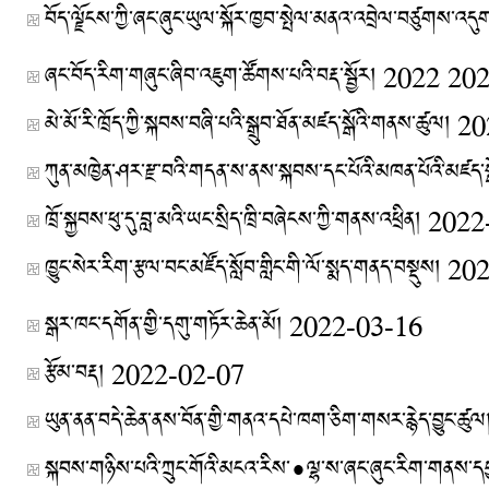
བོད་ལྗོངས་ཀྱི་ཞང་ཞུང་ཡུལ་སྐོར་ཁྱབ་སྤེལ་མནའ་འབྲེལ་བཙུགས་འདུ
ཞང་བོད་རིག་གཞུང་ཞིབ་འཇུག་ཚོགས་པའི་བརྡ་སྦྱོར། 2022
202
མེ་མོ་རི་ཁྲོད་ཀྱི་སྐབས་བཞི་པའི་སྒྲུབ་ཐོན་མཛད་སྒོའི་གནས་ཚུལ།
20
ཀུན་མཁྱེན་ཤར་རྫ་བའི་གདན་ས་ནས་སྐབས་དང་པོའི་མཁན་པོའི་མཛད་སྒ
ཁྲོ་སྐྱབས་ཕུ་དུ་བླ་མའི་ཡང་སྲིད་ཁྲི་བཞེངས་ཀྱི་གནས་འཕྲིན།
2022
ཁྱུང་སེར་རིག་རྩལ་བང་མཛོད་སློབ་གླིང་གི་ལོ་སྨད་གནད་བསྡུས།
202
སྒར་ཁང་དགོན་གྱི་དགུ་གཏོར་ཆེན་མོ།
2022-03-16
རྩོམ་བརྡ།
2022-02-07
ཡུན་ནན་བདེ་ཆེན་ནས་བོན་གྱི་གནའ་དཔེ་ཁག་ཅིག་གསར་རྙེད་བྱུང་ཚུལ