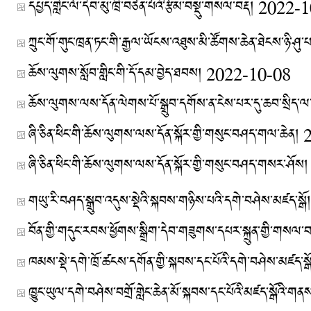
དཔྱད་གླེང་ལོ་དེབ་མུ་ཁྲི་བཙན་པོའི་རྩོམ་བསྡུ་གསལ་བརྡ།
2022-1
ཀྲུང་གོ་གུང་ཁྲན་ཏང་གི་རྒྱལ་ཡོངས་འཐུས་མི་ཚོགས་ཆེན་ཐེངས་ཉི་ཤུ་པ
ཆོས་ལུགས་སློབ་གླིང་གི་དོ་དམ་བྱེད་ཐབས།
2022-10-08
ཆོས་ལུགས་ལས་དོན་ལེགས་པོ་སྒྲུབ་དགོས་ན་ངེས་པར་དུ་ཆབ་སྲིད་ལ་
ཞི་ཅིན་ཕིང་གི་ཆོས་ལུགས་ལས་དོན་སྐོར་གྱི་གསུང་བཤད་གལ་ཆེན།
ཞི་ཅིན་ཕིང་གི་ཆོས་ལུགས་ལས་དོན་སྐོར་གྱི་གསུང་བཤད་གསར་ཤོས།
གཡུ་རི་བཤད་སྒྲུབ་འདུས་སྡེའི་སྐབས་གཉིས་པའི་དགེ་བཤེས་མཛད་སྒོ།
བོན་གྱི་གདུང་རབས་ཕྱོགས་སྒྲིག་དེབ་གཟུགས་དཔར་སྐྲུན་གྱི་གསལ་བ
ཁམས་སྡེ་དགེ་ཁྲོ་ཚངས་དགོན་གྱི་སྐབས་དང་པོའི་དགེ་བཤེས་མཛད་སྒ
ཁྱུང་ཡུལ་དགེ་བཤེས་བགྲོ་གླེང་ཆེན་མོ་སྐབས་དང་པོའི་མཛད་སྒོའི་གན