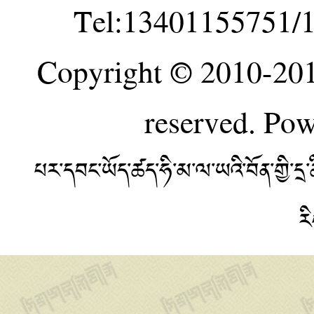
Tel:13401155751/
Copyright © 2010-20
reserved. Po
པར་དབང་ཡོད་ཚད་ཧི་མ་ལ་ཡའི་བོན་གྱི་
ར