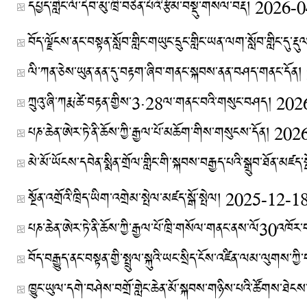
དཔྱད་གླེང་ལོ་དེབ་མུ་ཁྲི་བཙན་པོའི་རྩོམ་བསྡུ་གསལ་བརྡ།
2026-0
ལི་ཀན་ཅེས་ཡུན་ནན་དུ་བརྟག་ཞིབ་གནང་སྐབས་ནན་བཤད་གནང་དོན།
ཀྲུའུ་ཞི་ཀརྨ་ཚེ་བརྟན་གྱིས་3·28ལ་གནང་བའི་གསུང་བཤད།
202
པཎ་ཆེན་ཨེར་ཏེ་ནི་ཆོས་ཀྱི་རྒྱལ་པོ་མཆོག་གིས་གསུངས་དོན།
202
མེ་མོ་ཡོངས་དབེན་སྨིན་གྲོལ་གླིང་གི་སྐབས་བརྒྱད་པའི་སྒྲུབ་ཐོན་མཛད
སྔོན་འགྲོའི་ཁྲིད་ཡིག་འགྲེམ་སྤེལ་མཛད་སྒོ་སྤེལ།
2025-12-1
ཁྱུང་ཡུལ་དགེ་བཤེས་བགྲོ་གླེང་ཆེན་མོ་སྐབས་གཉིས་པའི་ཚོགས་ཐེངས་