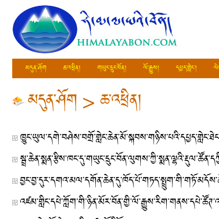
མདུན་ཤོག
ཆ་འཕྲིན།
གཡུང་དྲུང་བོན།
ལོ་རྒྱུས།
དཔྱད་གླེང་།
ལེ
མདུན་ཤོག
>
ཆ་འཕྲིན།
བྱང་བྱ་དུར་དགའ་མལ་དགོན་ཆེན་དུ་ཁོད་པོ་གཏད་སྤྲུག་གི་གཏོ་མདོས