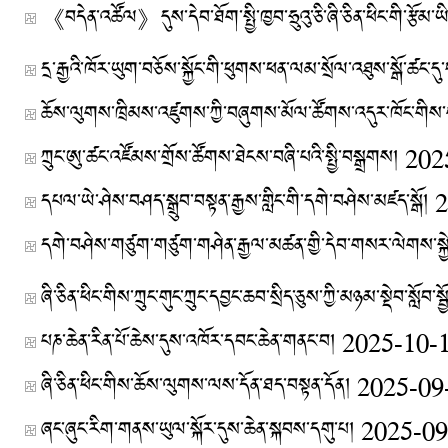
《བདེན་འཚོལ》དུས་དེབ་ཐོག་སྤྱི་ཁྱབ་ཧྲུའུ་ཅི་ཞི་ཅིན་ཕིང་གི་རྩོམ
ཆོས་ལུགས་ཁྲིམས་འཛུགས་ཀྱི་བཞུགས་མོལ་ཚོགས་འདུར་ཁོང་གིས
ཀྲུང་ཨུ་ཚང་འཛོམས་གྲོས་ཚོགས་ཐེངས་བཞི་པའི་སྤྱི་བསྒྲགས།
202
དཔལ་ཡེ་ཤེས་བཤད་སྒྲུབ་བསྟན་རྒྱས་གླིང་གི་དགེ་བཤེས་མཛད་སྒོ།
2
དགེ་བཤེས་གཙུག་གཙུག་གཤེན་རྒྱལ་མཚན་གྱི་དེབ་གསར་ལེགས་སྐྱེ
པཎ་ཆེན་རིན་པོ་ཆེས་དུས་འཁོར་དབང་ཆེན་གནང་བ།
2025-10-
ཞི་ཅིན་ཕིང་གིས་ཆོས་ལུགས་ལས་དོན་ཐད་བསྟན་དོན།
2025-09
ཞང་ཞུང་རིག་གནས་ཡུལ་སྐོར་དུས་ཆེན་སྐབས་དགུ་པ།
2025-09