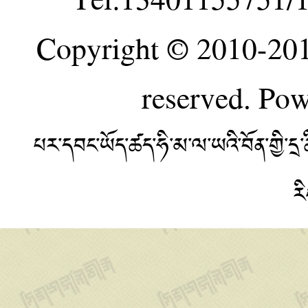
Copyright © 2010-20
reserved. Po
པར་དབང་ཡོད་ཚད་ཧི་མ་ལ་ཡའི་བོན་གྱི་
ར