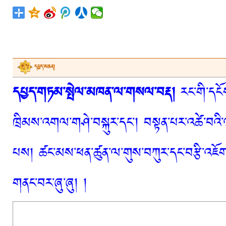
དཔྱད་མཆན།
དཔྱད་གཏམ་སྤེལ་མཁན་ལ་གསལ་བརྡ།
རང་གི་དངོས
ཁྲིམས་འགལ་གཤེ་བསྐུར་དང་། བསྟན་པར་འཚེ་བའི་
པས། ཚང་མས་ཕན་ཚུན་ལ་གུས་བཀུར་དང་བརྩི་འཇོག་
གནང་བར་ཞུ་ཞུ། །