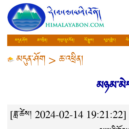
མདུན་ཤོག
ཆ་འཕྲིན།
གཡུང་དྲུང་བོན།
ལོ་རྒྱུས།
དཔྱད་གླེང་།
ལེ
མདུན་ཤོག
>
ཆ་འཕྲིན།
མཉམ་མེད
[ཟླ་ཚེས། 2024-02-14 19:21:22]