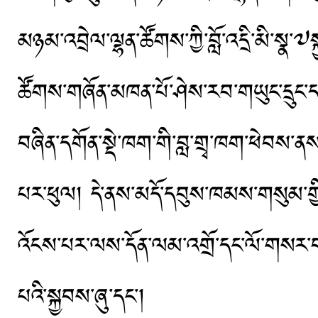
མཉམ་འབྲེལ་ལྷན་ཚོགས་ཀྱི་བློ་འདྲི་མི་སྣ་༧སྐྱ
ཚོགས་གཞོན་མཁན་པོ་ཤེས་རབ་གཡུང་དྲུང་ད
བཞིན་དགོན་སྡེ་ཁག་གི་བླ་གྲྭ་ཁག་ཕེབས་ནས
པར་ཕུལ། དེ་ནས་མདོ་དབུས་ཁམས་གསུམ་གྱི་
འོངས་པར་ལས་དོན་ལམ་འགྲོ་དང་ལོ་གསར་བའ
པའི་སྐྱབས་ཞུ་དང་།