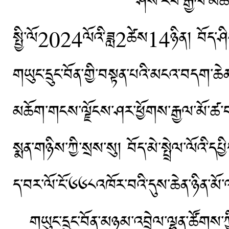
ཤེས་རབ་རྒྱལ་མ
སྤྱི་ལོ2024ལོའི་ཟླ2ཚེས14ཉིན། བོད་ཤིང་ཕོ
གཡུང་དྲུང་བོན་གྱི་བསྟན་པའི་མངའ་བདག་ཆེ
མཆོག་གངས་ལྗོངས་ཤར་ཕྱོགས་རྒྱལ་མོ་ཚ་བ་ར
སྨན་གཉིས་ཀྱི་སྲས་སུ། བོད་མེ་སྤྲེལ་ལོའི་ད
ད་བར་ལོ་ངོ་༦༦༨འཁོར་བའི་དུས་ཆེན་ཉིན་མོ་
གཡུང་དྲུང་བོན་མཉམ་འབྲེལ་ལྷན་ཚོགས་ཀྱི་