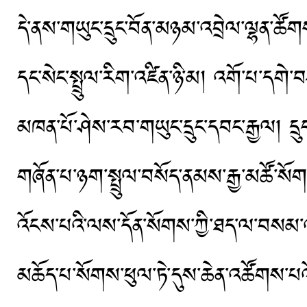
དེ་ནས་གཡུང་དྲུང་བོན་མཉམ་འབྲེལ་ལྷན་ཚོགས་ཀྱི་
དང་སེང་སྤྲུལ་རིག་འཛིན་ཉི་མ། འགོ་པ་དགེ
མཁན་པོ་ཤེས་རབ་གཡུང་དྲུང་དབང་རྒྱལ། དྲུང་
གཞོན་པ་ཉག་སྤྲུལ་བསོད་ནམས་རྒྱ་མཚོ་སོགས
འོངས་པའི་ལས་དོན་སོགས་ཀྱི་ཐད་ལ་བསམ་འ
མཆོད་པ་སོགས་ཕུལ་ཏེ་དུས་ཆེན་འཚོགས་པའ