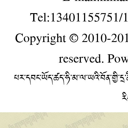
Tel:13401155751/
Copyright © 2010-20
reserved. Po
པར་དབང་ཡོད་ཚད་ཧི་མ་ལ་ཡའི་བོན་གྱི་
ར