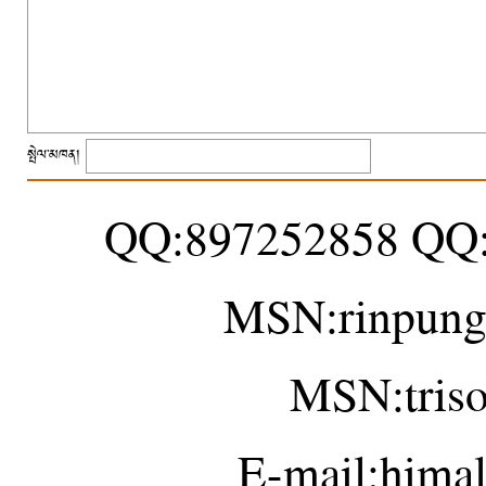
སྤེལ་མཁན།
QQ:897252858 QQ
MSN:rinpung
MSN:tris
E-mail:hima