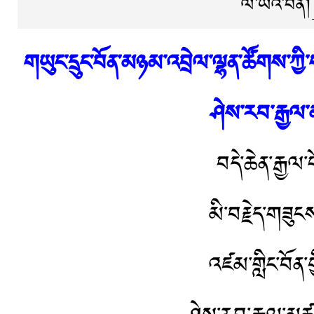
ལ་ཡའི་བོན།
གཡུང་དྲུང་བོན་མཉམ་འབྲེལ་ལྷན་ཚོགས་ཀྱི་
ཤེས་རབ་རྒྱལ་
བདེ་ཆེན་རྒྱལ
མི་བརྗེད་གཟུངས
འཛམ་གླིང་བོན་