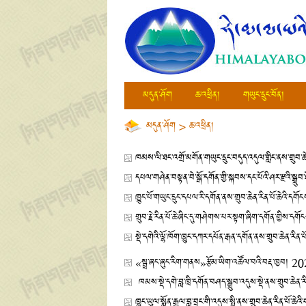
མདུན་ཤོག
ཆ་འཕྲིན།
གཡུང་དྲུང་བོན།
མདུན་ཤོག
>
ཆ་འཕྲིན།
ཁམས་ལི་ཐང་འགྲོ་མགོན་གཡུང་དྲུང་བདུད་འདུལ་གླིང་ནས་གྲུབ་ཆ
དཔལ་གཤེན་བསྟན་བེ་སྒོ་དགོན་གྱི་སྐབས་དང་པོའི་ཤར་རྫའི་སྒྲ
ཁྱུང་པོ་གཡུང་དྲུང་དཔལ་རི་དགོན་ནས་གྲུབ་ཆེན་རིན་པོ་ཆེའི་ད
གྲུབ་རྗེ་རིན་པོ་ཆེ་ཞིང་དུ་གཤེགས་པར་སྟག་ཞིག་དགོན་གྱིས་ད
སྡེ་དགེའི་ལྷོ་ཁོག་ཁྱུང་དཀར་དཔོན་རྒན་དགོན་ནས་གྲུབ་ཆེན་རི
«སྦྲ་ཞང་ཞུང་རིག་གནས»རྩོམ་ཡིག་འཚོལ་བའི་བརྡ་ཁྱབ།
20
ཁམས་སྡེ་དགེ་བླ་ཁྲི་དགོན་བཤད་སྒྲུབ་འདུས་སྡེ་ནས་གྲུབ་ཆེན་
ཁྱུང་ཡུལ་སྨོན་རྒྱལ་བླ་བྲང་གི་འདུས་སྤྱི་ནས་གྲུབ་ཆེན་རིན་པོ་ཆ