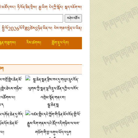
ེ་མཛོད་ཁང་།
ཧི་བོན་ཟིན་བྲིས།
རྒྱ་ཡིག
ངེད་ཀྱི་སྐོར།
སྐད་འཇོག་ས།
 སྤྱི་ལོ2026ལོའི་ཟླ8ཚེས8ཉིན་ཡིན་ལ། རེས་གཟའ་སྤེན་པ་ཡིན།
རྙན་གཟུགས།
རིས་ཚགས།
གློག་རྡུལ་དེབ།
ཡིག
ལ་ད
སྦྲ་ཆེན་སྨ