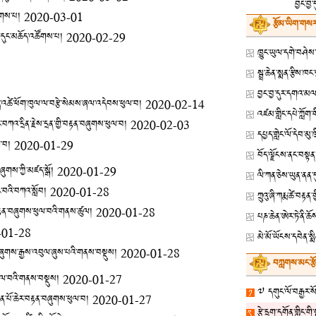
བྱང་བྱ་
ཚོགས་པ།
2020-03-01
རྩོམ་ཡིག་གསར
ི་གདུང་མཆོད་འཚོགས་པ།
2020-02-29
བྱང་བྱ་དུར་དགའ་མལ་
ད་འཚེ་ཕོག་ཁུལ་ལ་བརྩེ་སེམས་ཞལ་འདེབས་ཕུལ་བ།
2020-02-14
ར་བཀའ་དྲིན་རྗེས་དྲན་གྱི་བརྟན་བཞུགས་ཕུལ་བ།
2020-02-03
དཔྱད་གླེང་ལོ་དེབ་མུ
་བ།
2020-01-29
ཞུགས་ཀྱི་མཛད་སྒོ།
2020-01-29
ལི་ཀན་ཅེས་ཡུན་ནན
ནང་བའི་བཀའ་སློབ།
2020-01-28
ཀྲུའུ་ཞི་ཀརྨ་ཚེ་བ
་བརྟན་བཞུགས་ཕུལ་བའི་གནས་ཚུལ།
2020-01-28
པཎ་ཆེན་ཨེར་ཏེ་ནི་ཆ
-01-28
མེ་མོ་ཡོངས་དབེན་སྨི
ྟན་བཞུགས་རྒྱས་འབུལ་ཞུས་པའི་གནས་བསྡུས།
2020-01-28
བཀླགས་མང་རྩ
ཕུལ་བའི་གནས་བསྡུས།
2020-01-27
༧ དགུང་ལོ་བརྒྱར་སོན
ིན་པོ་ཆེར་བརྟན་བཞུགས་ཕུལ་བ།
2020-01-27
རྩེ་དྲུག་དགོན་གླིང་