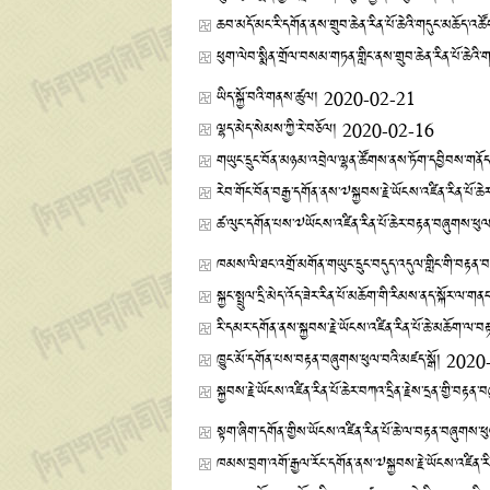
ཆབ་མདོ་མང་རི་དགོན་ནས་གྲུབ་ཆེན་རིན་པོ་ཆེའི་གདུང་མཆོད་འ
ཕུག་ལེབ་སྨིན་གྲོལ་བསམ་གཏན་གླིང་ནས་གྲུབ་ཆེན་རིན་པོ་ཆེའ
ཡིད་སྐྱོ་བའི་གནས་ཚུལ།
2020-02-21
ལྷད་མེད་སེམས་ཀྱི་རེ་བཅོལ།
2020-02-16
གཡུང་དྲུང་བོན་མཉམ་འབྲེལ་ལྷན་ཚོགས་ནས་ཏོག་དབྱིབས་གནོ
རེབ་གོང་བོན་བརྒྱ་དགོན་ནས་༧སྐྱབས་རྗེ་ཡོངས་འཛིན་རིན་པོ་ཆེ
ཚ་ལུང་དགོན་པས་༧ཡོངས་འཛིན་རིན་པོ་ཆེར་བརྟན་བཞུགས་ཕུལ
ཁམས་ལི་ཐང་འགྲོ་མགོན་གཡུང་དྲུང་བདུད་འདུལ་གླིང་གི་བརྟན་བ
སྐྱང་སྤྲུལ་དྲི་མེད་འོད་ཟེར་རིན་པོ་མཆོག་གི་རིམས་ནད་སྐོར་ལ་ག
རི་དམར་དགོན་ནས་སྐྱབས་རྗེ་ཡོངས་འཛིན་རིན་པོ་ཆེ་མཆོག་ལ
ཁྱུང་མོ་དགོན་པས་བརྟན་བཞུགས་ཕུལ་བའི་མཛད་སྒོ།
2020
སྐྱབས་རྗེ་ཡོངས་འཛིན་རིན་པོ་ཆེར་བཀའ་དྲིན་རྗེས་དྲན་གྱི་བར
སྟག་ཞིག་དགོན་གྱིས་ཡོངས་འཛིན་རིན་པོ་ཆེ་ལ་བརྟན་བཞུགས་
ཁམས་བྲག་འགོ་རྒྱལ་རོང་དགོན་ནས་༧སྐྱབས་རྗེ་ཡོངས་འཛིན་ར