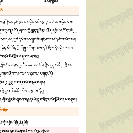
དུར
འཛམ་གླིང་ད
་པ།
ཁྱུང་ཡུལ་དགེ་བཤེས་བགྲོ་གླེང་ཆེན་མོ་སྐབས་གཉིས་པའི་དཔྱད་གླེང་ཐེངས་གཉིས་པ་གཟབ་རྒྱས་ངང་འཚོགས་པ།
སྦྲ་ཆེན་སྨན་རྩིས་ཁང་དུ་གཡུང་དྲུང་བོན་ལུགས་ཀྱི་སྨན་ལྷའི་རྡུལ་ཚོན་དཀྱིལ་འཁོར་འགྲེམ་སྟོན་གནང་བ།
དགོན་ཆེན་དུ་ཁོད་པོ་གཏད་སྤྲུག་གི་གཏོ་མདོས་ཆེན་མོ་འཚོགས་པ།
འཛམ་གླིང་དཔེ་ཀློག་གི་ཉིན་མོར་བོན་གྱི་ལོ་རྒྱུས་རིག་གནས་དཔེ་ཚོཊ་འདི་གཉིས་ལ་ཕབ་གཅོག་གི་བྱ་འགུལ་ཡོད་འདུག
་ཁྲི་བཙན་པོའི་རྩོམ་བསྡུ་གསལ་བརྡ།
བོད་ལྗོངས་ནང་བསྟན་སློབ་གླིང་གཡུང་དྲུང་གླིང་ཡན་ལག་སློབ་གླིང་དུ་རྡུལ་ཚོན་དཀྱིལ་འཁོར་འགྲེམས་སྟོན་གནང་བ།
་དུ་བརྟག་ཞིབ་གནང་སྐབས་ནན་བཤད་གནང་དོན།
རྟན་གྱིས་3·28ལ་གནང་བའི་གསུང་བཤད།
ོས་ཀྱི་རྒྱལ་པོ་མཆོག་གིས་གསུངས་དོན།
ན་གྲོལ་གླིང་གི་སྐབས་བརྒྱད་པའི་སྒྲུབ་ཐོན་མཛད་སྒོའི་གནས་བསྡུས།
ོམ་ཡིག
་གྱི་དགྱེས་སྟོན་ཆེན་མོ།
གི་སྐབས་བཅུ་བའི་དགེ་བཤེས་མཛད་སྒོ་སྤེལ་བ།