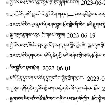
སྤྱི་ལོ༢༠༢༣ལོའི་དབྱར་དུས་ཀྱི་རྩོད་རྒྱུགས་ཆེན་མོ།
2023-06-
༢༠༢༣ལོའི་གཡུང་དྲུང་བོན་བཤད་སྒྲུབ་སློབ་གླིང་གི་ཡིག་ཆའི་རྒྱུགས་སྤྲ
སྐུ་གདུང་ཞུགས་འབུལ་གྱི་གནས་བསྡུས།
2023-06-19
༢༠༢༣ལོའི་དགའ་མལ་དགོན་ཆེན་གྱི་དགེ་བཤེས་ཀྱི་མཛད་སྒོ་སྤེལ་བ
ཡིད་སྐྱོའི་གནས་ཚུལ།
2023-06-01
མཚོ་སྔོན་དུང་དཀར་དགོན་དུ་ཀུན་རིག་སྦྱིན་སྲེག་ཕུལ་པ།
2023-0
ཀླུ་ཕུག་དགོན་ཆེན་དུ་བོན་གྱི་བཀའ་བརྟེན་ཆེན་མོ་དག་བཞེངས་སྐོར།
2