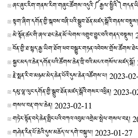
ཞང་ཞུང་རིག་གནས་རིག་གཞུང་ཚོགས་འདུའི་༼རྒྱལ་སྤྱིའི༽གདན་ཡི
སྟག་ཞིག་དགོན་གྱི་སྐབས་བཞི་པའི་སྒྲུབ་ཐོན་མཛད་སྒོའི་གནས་བསྡུས
མེ་སྟོན་ཚང་གི་ཞལ་ཐང་ཆེན་མོ་ལེགས་འགྲུབ་བྱུང་བའི་གནད་བསྡུས།
བོན་གྱི་ཐ་སྙད་རྒྱ་ཡིག་ཐོག་ཕབ་བསྒྱུར་གཏན་འབེབས་གྲོས་ཚོགས་ཐ
སྐྱང་མདའ་ཆེན་དགོན་པའི་ཚོགས་ཆེན་ཁྲི་བའི་མངའ་གསོལ་མཛད་སྒོ།
རྗེ་སྨན་རི་བ་མཉམ་མེད་ཆེན་པོའི་དུས་ཆེན་འཚོགས་པ།
2023-02
དམུ་ལྷ་ལུང་དགོན་གྱི་སྒྲུབ་ཐོན་མཛད་སྒོའི་གསར་འཕྲིན།
2023-0
གསལ་བརྡ་གལ་ཆེན།
2023-02-11
གཏེར་སྟོན་བདེ་ཆེན་གླིང་པའི་བཀའ་འབུམ་འགྲེམ་སྤེལ་གསལ་བརྡ།
2
གཤེན་རིན་པོ་ཆེའི་དུས་མཆོད་ལ་དགེ་བསྐུལ།
2023-01-27