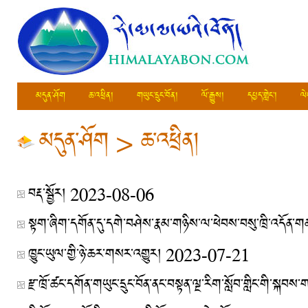
མདུན་ཤོག
ཆ་འཕྲིན།
གཡུང་དྲུང་བོན།
ལོ་རྒྱུས།
དཔྱད་གླེང་།
ལེ
མདུན་ཤོག
>
ཆ་འཕྲིན།
བརྡ་སྦྱོར།
2023-08-06
སྟག་ཞིག་དགོན་དུ་དགེ་བཤེས་རྣམ་གཉིས་ལ་ཕེབས་བསུ་ཁྲི་འདོན་ག
ཁྱུང་ཡུལ་གྱི་ཉེ་ཆར་གསར་འགྱུར།
2023-07-21