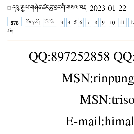
དམུ་རྒྱལ་གཤེན་ཚང་བླ་བྲང་གི་གསལ་བརྡ།
2023-01-22
ངོས་དང་པོ།
གོང་ངོས།
3
4
5
6
7
8
9
10
11
1
878
ངོས།
QQ:897252858 QQ
MSN:rinpung
MSN:tris
E-mail:hima