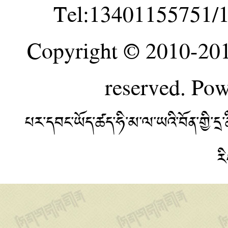
Tel:13401155751/
Copyright © 2010-20
reserved. Po
པར་དབང་ཡོད་ཚད་ཧི་མ་ལ་ཡའི་བོན་གྱི་
ར