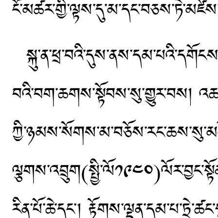
ངོ་མཚར་གྱི་ལྟས་དུ་མ་དང་བཅས་ཏེ་མཛེས
སྐུ་ན་ཕྲ་བའི་དུས་ནས་དམ་པའི་དགོངས་ས
བའི་བག་ཆགས་སྟོབས་སུ་གྱུར་བས། འཆད་
ཀྱི་ཉམས་སོགས་མ་བཅོས་རང་ཆས་སུ་མངོན་
ལྕགས་འབྲུག(སྤྱི་ལོ༡༩༤༠)ལོར་བྱང་སྟོ
རིན་པོ་ཆེ་དང༌། རྟོགས་ལྡན་དམ་པ་ཏྲེ་ཚང་ས