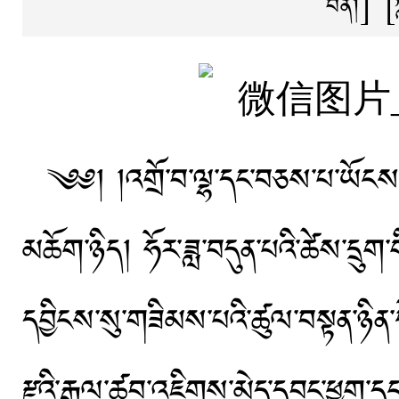
བོན།
]
[
༄༅། །འགྲོ་བ་ལྷ་དང་བཅས་པ་ཡོངས་ཀ
མཆོག་ཉིད། ཧོར་ཟླ་བདུན་པའི་ཚེས་དྲུག་ག
དབྱིངས་སུ་གཟིམས་པའི་ཚུལ་བསྟན་ཉིན་དེ་
རྫའི་རྒྱལ་ཚབ་འཇིགས་མེད་དབང་ཕྱུག་དང་།