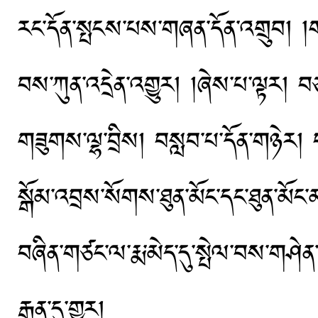
རང་དོན་སྤངས་པས་གཞན་དོན་འགྲུབ། །ག
བས་ཀུན་འདྲེན་འགྱུར། །ཞེས་པ་ལྟར། བ
གཟུགས་ལྷ་བྲིས། བསླབ་པ་དོན་གཉེར། བཅའ་
སྒོམ་འབྲས་སོགས་ཐུན་མོང་དང་ཐུན་མོང
བཞིན་གཙང་ལ་རྨ་མེད་དུ་སྤེལ་བས་གཤེན
རྒྱན་དུ་གྱུར།