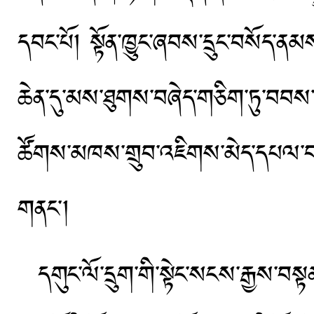
དབང་པོ། སྟོན་ཁྱུང་ཞབས་དྲུང་བསོད་ནམས་
ཆེན་དུ་མས་ཐུགས་བཞེད་གཅིག་ཏུ་བབས་ཏེ
ཚོགས་མཁས་གྲུབ་འཇིགས་མེད་དཔལ་བཟང་པ
གནང༌།
དགུང་ལོ་དྲུག་གི་སྟེང་སངས་རྒྱས་བསྟན