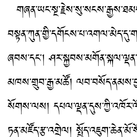
གཞན་ཡང་སྔ་རྗེས་སུ་སངས་རྒྱས་ཐམས
བསྟན་ཀུན་གྱི་དགོངས་པ་འགལ་མེད་དུ
ཞབས་དང༌། ཤར་སྐྱབས་མགོན་སྐལ་ལྡན་རྒྱ་
མཁས་གྲུབ་རྒྱ་མཚོ། ལབ་བསོད་ནམས་བྱང་
སོགས་ལས། དཔལ་ལྡན་དུས་ཀྱི་འཁོར་ལ
ཏན་མཛོད་རྩ་འགྲེལ། སྤྱོད་འཇུག་ཆེན་