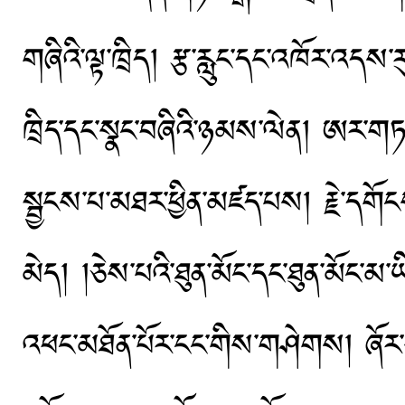
གཞིའི་ལྟ་ཁྲིད། རྩ་རླུང་དང་འཁོར་འདས
ཁྲིད་དང་སྣང་བཞིའི་ཉམས་ལེན། ཨར་གཏད་
སྦྱངས་པ་མཐར་ཕྱིན་མཛད་པས། རྗེ་དགོངས་
མེད། །ཅེས་པའི་ཐུན་མོང་དང་ཐུན་མོང་མ་ཡི
འཕང་མཐོན་པོར་ངང་གིས་གཤེགས། ཞོར་དུ་