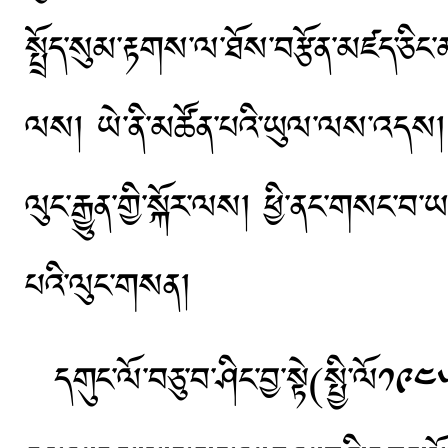
སྤྲོད་སུམ་རྟགས་ལ་ཐོས་བརྩོན་མཛད་ཅིང་མ
ལས། ཡེ་ནི་མཚོན་པའི་ཡུལ་ལས་འདས། །
ལུང་རྒྱུན་གྱི་སྐོར་ལས། ཕྱི་ནང་གསང་བ་
པའི་ལུང་གསན།
དགུང་ལོ་བཅུ་བ་ཤིང་བྱ་སྟེ(སྤྱི་ལོ