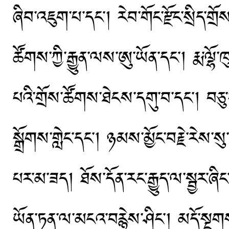
ཞིབ་འཇུག་པ་དང༌། རེབ་གོང་རྫོང་སྲིད་གྲོས
ཚོགས་ཀྱི་རྒྱུན་ལས་ཨུ་ཡོན་དང༌། རྨ་ལྷོ་ཁུ
པའི་གྲོས་ཚོགས་ཐེངས་དགུ་བ་དང༌། བཅུ
སྒྲོགས་གླེང་དང༌། ཉམས་མྱོང་བརྗེ་རེས་
པར་མ་ཟད། ཐོས་དོན་རང་རྒྱུད་ལ་སྦྱར་ཞ
ཡོན་ཏན་ལ་མངའ་བརྙེས་ཤིང༌། མདོ་སྔགས་བ