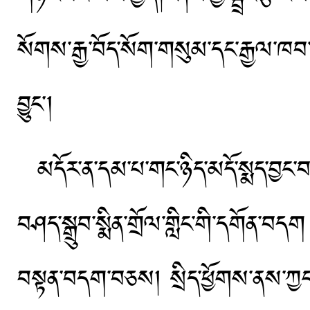
སོགས་རྒྱ་བོད་སོག་གསུམ་དང་རྒྱལ་ཁབ་
བྱུང༌།
མདོར་ན་དམ་པ་གང་ཉིད་མདོ་སྨད་བྱང་བརྒ
བཤད་སྒྲུབ་སྨིན་གྲོལ་གླིང་གི་དགོན་བདག
བསྟན་བདག་བཅས། སྲིད་ཕྱོགས་ནས་ཀྱང་སྔ་ར