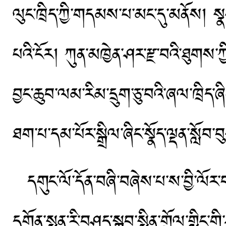
ལུང་ཁྲིད་ཀྱི་གདམས་པ་མང་དུ་མནོས། སྣང
པའི་ངོར། ཀུན་མཁྱེན་ཤར་རྫ་བའི་ཐུགས་ཀྱི་
བྱང་ཆུབ་ལམ་རིམ་དྲུག་ཅུ་བའི་ཞལ་ཁྲིད་
ཐག་པ་དམ་པོར་སྒྲིལ་ཞིང་སྣོད་ལྡན་སློབ
དགུང་ལོ་དོན་བཞི་བཞེས་པ་ས་བྱི་ལོར་
དགོན་སྨན་རི་བཤད་སྒྲུབ་སྨིན་གྲོལ་གླིང་