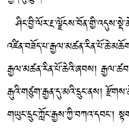
ཤིང་བྱི་ལོར་རྔ་ལྗོངས་བོན་གྱི་འདུས
འཛིན་བཟོད་པ་རྒྱལ་མཚན་རིན་པོ་ཆེ་མཆོ
རྒྱལ་མཚན་རིན་པོ་ཆེའི་ཞབས། རྒྱལ་ཚབ་ར
རྒུའི་གཙུག་རྒྱན་དུ་མའི་དྲུང་ནས། རྫོགས་
གཡུང་དྲུང་ཀློང་རྒྱས་ཀྱི་བཀའ་དབང༌། 