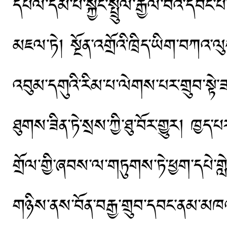
དཔལ་དམ་པ་སྐྱང་སྤྲུལ་རྒྱལ་བའི་དབང་པ
མཇལ་ཏེ། སྔོན་འགྲོའི་ཁྲིད་ཡིག་བཀའ་ལུང་
འབུམ་དགུའི་རིམ་པ་ལེགས་པར་གྲུབ་སྟེ་ཟབ
ཐུགས་ཟིན་ཏེ་སྲས་ཀྱི་ཐུ་བོར་གྱུར། ཁྱད་པ
གྲོལ་གྱི་ཞབས་ལ་གཏུགས་ཏེ་ཕྱག་དཔེ་གླེ
གཉིས་ནས་བོན་བརྒྱ་གྲུབ་དབང་ནམ་མཁའ