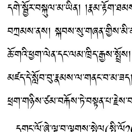
དགེ་སྦྱོར་བསྐུལ་མ་ཡིན། །རྣམ་རྟོག་
བཀྲམས་ནས། སྐབས་སུ་གཞན་གྱིས་མི་མང
ཆོ་གའི་ཕྱག་ལེན་དང་ལམ་ཁྲིད་རྒྱས་སྤྲོས།
མཛད་དེ་སློབ་བུ་རྣམས་ལ་གནང་བ་མ་ཟད། 
ཕྲག་གཉིས་ཙམ་བརྐོས་ཏེ་བསྟན་པ་རྗེ
དགུང་ལོ་ཞེ་ལྔ་བ་ལྕགས་སྤྲེལ(སྤྱི་