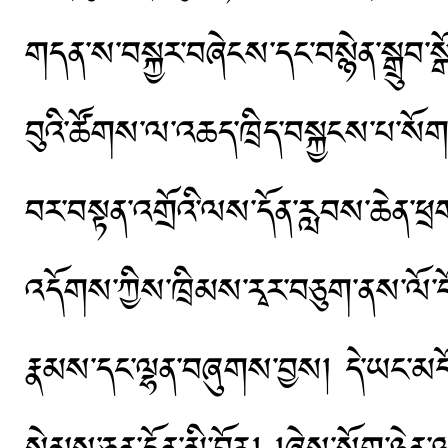
གདན་ས་བསྐྱར་བཞེངས་དང་བསྙེན་སྒྲུབ་སྒོམ
བུའི་ཚོགས་ལ་འཆད་ཁྲིད་བསྐྱངས་པ་སོ
བར་བསྟན་འགྲོའི་ལས་དོན་རླབས་ཆེན་ཕྲག
འདོགས་ཀྱིས་ཁྲིམས་རྭར་བཅུག་ནས་ལོ་ངོ་
རྣམས་དང་ལྷན་བཞུགས་བྱས། དེ་ཡང་མདོ་