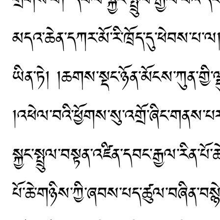
གྲགས་པ། དཔལ་སྐྱང་སྤྲུལ་རྒྱལ་བའི་དབ
མདའ་ཆེན་དཀར་མོ་རི་ཁྲོད་དུ་ཕེབས་པ་ལ
ཡིན་ཏེ། །ཆགས་སྡང་ཉོན་མོངས་ཀུན་གྱི་
།འཕེལ་བའི་ཕྱོགས་སུ་འགྲོ་ཞིང་གནས་པར་
སྐྱང་སྤྲུལ་བསྟན་འཛིན་དབང་རྒྱལ་རིན་པོ
པོ་ཆེ་གཉིས་ཀྱི་ཞབས་པད་ཚུལ་བཞིན་བསྙེ