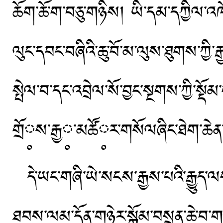
ཆོག་ཆོ་ག་བཅུ་གཉིས། ཡི་དམ་དཀྱིལ་འཁོ
ལུང་དབང་བཞིའི་ཆུ་བོ་མ་ལུས་ཐུགས་ཀྱི་ར
སྤེལ་བ་དང་འབྲེལ་སོ་བྱང་སྔགས་ཀྱི་སྡ
གྲོ༷ས་རྒྱ༷་མཚོ༷ར་གསོལཞིང་ཐེག་ཆེན་རི
དེ་ཡང་གཞི་ཡེ་སངས་རྒྱས་པའི་རྒྱུ
ཐབས་ལམ་དོན་གཉེར་སྒོམ་བསྲན་ཆེ་བ་ག