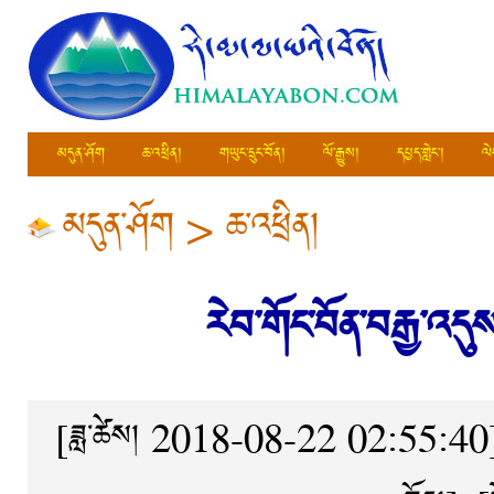
མདུན་ཤོག
ཆ་འཕྲིན།
གཡུང་དྲུང་བོན།
ལོ་རྒྱུས།
དཔྱད་གླེང་།
ལེ
མདུན་ཤོག
>
ཆ་འཕྲིན།
རེབ་གོང་བོན་བརྒྱ་འད
[ཟླ་ཚེས། 2018-08-22 02:55:40