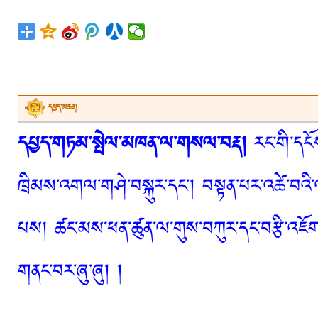
དཔྱད་མཆན།
དཔྱད་གཏམ་སྤེལ་མཁན་ལ་གསལ་བརྡ།
རང་གི་དངོས
ཁྲིམས་འགལ་གཤེ་བསྐུར་དང་། བསྟན་པར་འཚེ་བའི་
པས། ཚང་མས་ཕན་ཚུན་ལ་གུས་བཀུར་དང་བརྩི་འཇོག་
གནང་བར་ཞུ་ཞུ། །