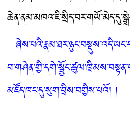
ཆེན་ནམ་མཁའ་ཇི་སྲིད་བར་གཡོ་མེད་དུ་
ཞེས་པའི་རྣམ་ཐར་ཉུང་བསྡུས་འདི་ཡང
བ་གཤེན་གྱི་དགེ་སྦྱོང་ཚུལ་ཁྲིམས་བསྟན
མཛོད་ཁང་དུ་སུག་བྲིས་བགྱིས་པའོ། །