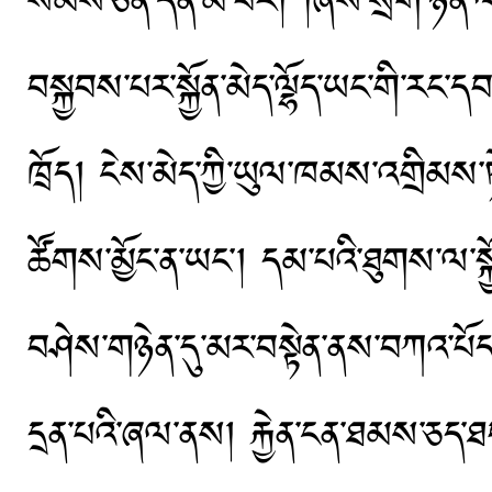
སེམས་ཅན་དོན་མི་བོར། །ཞེས་སྲོག་ཉེན་ལ
བསྐྱབས་པར་སྐྱོན་མེད་ལྷོད་ཡང་གི་རང་ད
ཁྲོད། ངེས་མེད་ཀྱི་ཡུལ་ཁམས་འགྲིམས་ཏ
ཚོགས་མྱོང་ན་ཡང༌། དམ་པའི་ཐུགས་ལ་སྐྱ
བཤེས་གཉེན་དུ་མར་བསྟེན་ནས་བཀའ་པོད་ར
དྲན་པའི་ཞལ་ནས། རྐྱེན་ངན་ཐམས་ཅད