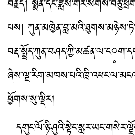
བརྗོད། སྨན་དང་ཟློས་གར་སོགས་བཅུ་ཕྲ
པས། ཀུན་མཁྱེན་བླ་མའི་ཐུགས་མཉེས་ཏེ
བརྡ་སྤྲོད་ཀུན་བཤད་ཀྱི་མཚན་ལ་ང༷ག་
ཞེས་ལྔ་རིག་མཁས་པའི་ཁྲི་འཕང་ལ་མངའ
ཕྱོགས་སུ་ལྡིར།
དགུང་ལོ་ཉི་ཤུའི་སྟེང་སླར་ཡང་གསེར་ལྗོ