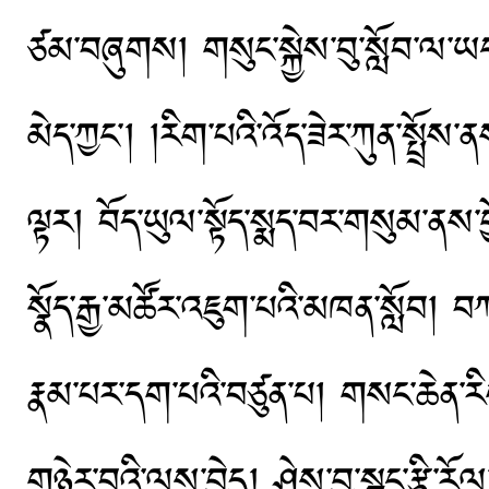
ཙམ་བཞུགས། གསུང་སྐྱེས་བུ་སློབ་ལ་ཡང༌།
མེད་ཀྱང༌། །རིག་པའི་འོད་ཟེར་ཀུན་སྤྲ
ལྟར། བོད་ཡུལ་སྟོད་སྨད་བར་གསུམ་ནས་བྱོ
སྣོད་རྒྱ་མཚོར་འཇུག་པའི་མཁན་སློབ། 
རྣམ་པར་དག་པའི་བཙུན་པ། གསང་ཆེན་རིག
གཉེར་བའི་ལས་བྱེད། ཤེས་བྱ་སྦྲང་རྩི་རོལ་བའ