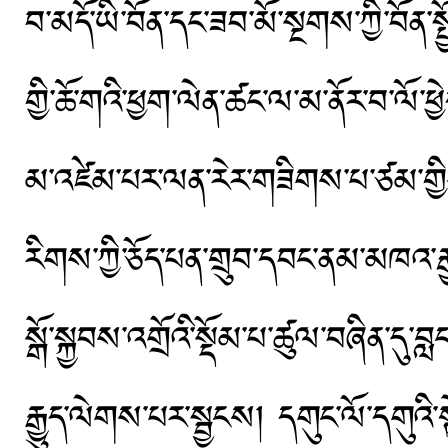
བ་མདོ་ཡི་བོན་དང་ཟབ་མོ་སྔགས་ཀྱི་བོན་སྤ
གྱི་ཆོ་གའི་ཕྱག་ལེན་ཚང་ལ་མ་ནོར་བ་ལོ
མ་འཛེམ་པར་ལན་རེར་གཟིགས་པ་ཙམ་གྱིས་མ
རིགས་ཀྱི་ཅོད་པན་གྲུབ་དབང་ནམ་མཁའ་ར
སྒོ་སྐྱབས་འགྲོའི་སྡོམ་པ་ཚུལ་བཞིན་དུ་
རྒྱུད་ལེགས་པར་སྦྱངས། དགུང་ལོ་དགུའི་སྟ