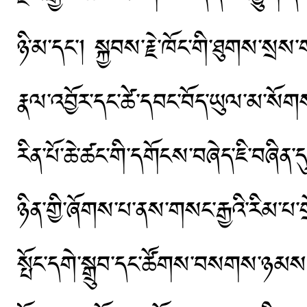
ཉི་མ་དང་། སྐྱབས་རྗེ་ཁོང་གི་ཐུགས་སྲ
རྣལ་འབྱོར་དང་ཚེ་དབང་བོད་ཡུལ་མ་སོགས
རིན་པོ་ཆེ་ཚང་གི་དགོངས་བཞེད་ཇི་བཞིན་
ཉིན་གྱི་ཞོགས་པ་ནས་གསང་རྒྱའི་རིམ་པ་
སྤོང་དགེ་སྒྲུབ་དང་ཚོགས་བསགས་ཉམས་ལ