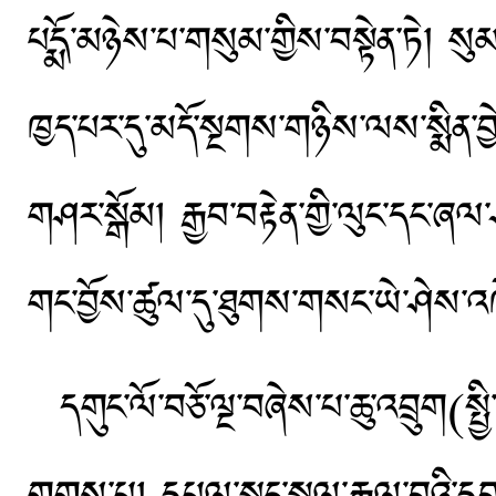
པདྨོ་མཉེས་པ་གསུམ་གྱིས་བསྟེན་ཏེ། སུ
ཁྱད་པར་དུ་མདོ་སྔགས་གཉིས་ལས་སྨིན་བྱེད་
གཤར་སྒོམ། རྒྱབ་བརྟེན་གྱི་ལུང་དང་ཞལ
གང་བྱོས་ཚུལ་དུ་ཐུགས་གསང་ཡེ་ཤེས་འ
དགུང་ལོ་བཅོ་ལྔ་བཞེས་པ་ཆུ་འབྲུག(ས