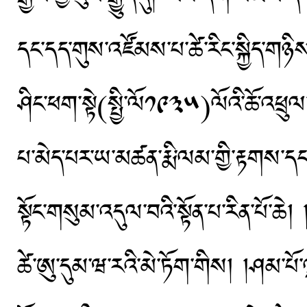
དང་དད་གུས་འཛོམས་པ་ཚེ་རིང་སྐྱིད་གཉིས་ཀ
ཤིང་ཕག་སྟེ(སྤྱི་ལོ༡༩༣༥)ལོའི་ཆོ་འཕྲུལ
པ་མེད་པར་ཡ་མཚན་རྨི་ལམ་གྱི་རྟགས་དང
སྟོང་གསུམ་འདུལ་བའི་སྟོན་པ་རིན་པོ་ཆེ
ཚེ་ཨུ་དུམ་ཝ་རའི་མེ་ཏོག་གིས། །ཤམ་པོ