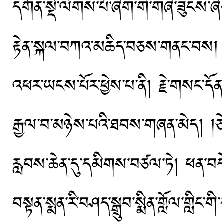
དགོན་སྡེ་ལེགས་པོ་ཞིག་གི་གཞི་ཟུངས་ཞ
རྟེན་སྐལ་བཀའ་མཆིད་བཅས་གནང་བས། འབྱུང
འཕར་ཡངས་པོར་ཕྱེས་པ་ནི། རྗེ་གསང་དོ
རྒྱལ་བ་མཉེས་པའི་ཐབས་གཞན་མེད། །ཅེས
རླབས་ཆེན་དུ་དམིགས་བཙལ་ཏེ། ཕན་བདེ
བསྟན་སྨན་རི་བཤད་སྒྲུབ་སྨིན་གློལ་གླི