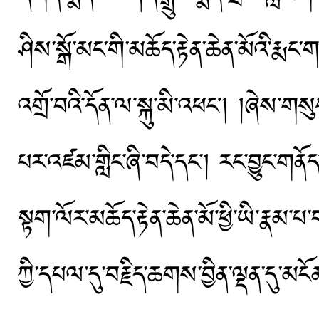
ཤིས་སྒོ་མང་གི་མཆོད་རྟེན་ཆེན་མོའི་ར
འགྲོ་བའི་དོན་ལ་སྐུ་མི་འཕང་། །ཞེས་
པར་འཛམ་གླིང་ཞི་བདེ་དང་། རང་བྱུང་གན
སྟག་ལོར་མཆོད་རྟེན་ཆེན་མོ་ཕྱི་ཡི་རྣམ་
ཀྱི་དཔལ་དུ་བརྗིད་ཆགས་བྱིན་ལྡན་དུ་མང