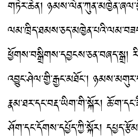
གཏེར་ཆེན། ཉམས་ལེན་ཀུན་མཁྱེན་ཞལ་ག
ལམ་ཁྲིད་ཐམས་ཅད་མཁྱེན་པའི་ལམ་བཟང༌།
ཕྱོགས་བསྒྲིགས་དབྱངས་ཅན་བཞད་སྒྲ། རིས་
འབྱུང་ཤེལ་གྱི་རྒྱང་མཐོང༌། ཉམས་མགུར་དང
རྣམ་ཐར་དང་བརྡ་ཡིག་གི་སྐོར། ཆོ་ག་དང་ཟིན
ཤོག་དང་དོགས་དཔྱོད་ཀྱི་སྐོར། དཔྱད་རྩ