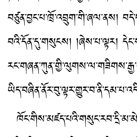
བཙུན་བྱང་པ་ཁྲོ་འབྲུག་གི་ཞལ་ནས། བདེ
བའི་དོན་དུ་གསུངས། །ཞེས་པ་ལྟར། དེང་ས
རང་གཞན་ཀུན་གྱི་ལུགས་ལ་གཟིགས་རྒྱ་ཡ
ཡིད་བཞིན་ནོར་བུ་ལྟར་གྱུར་བ་ནི་དམ་པ་འ
ཁོང་གིས་མཛད་པའི་གསུང་རབ་དྲི་མ་མེ