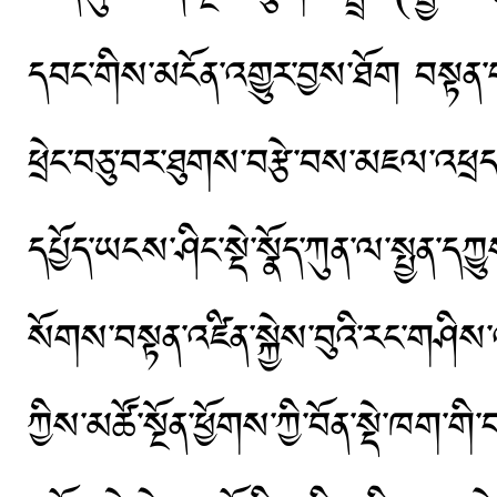
དབང་གིས་མངོན་འགྱུར་བྱས་ཐོག བསྟན་
ཕྲེང་བཅུ་བར་ཐུགས་བརྩེ་བས་མཇལ་འཕྲ
དཔྱོད་ཡངས་ཤིང་སྡེ་སྣོད་ཀུན་ལ་སྤྱན་དཀ
སོགས་བསྟན་འཛིན་སྐྱེས་བུའི་རང་གཤིས
ཀྱིས་མཚོ་སྔོན་ཕྱོགས་ཀྱི་བོན་སྡེ་ཁག