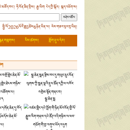
ེ་མཛོད་ཁང་།
ཧི་བོན་ཟིན་བྲིས།
རྒྱ་ཡིག
ངེད་ཀྱི་སྐོར།
སྐད་འཇོག་ས།
 སྤྱི་ལོ2026ལོའི་ཟླ8ཚེས6ཉིན་ཡིན་ལ། རེས་གཟའ་ཕུར་བུ་ཡིན།
རྙན་གཟུགས།
རིས་ཚགས།
གློག་རྡུལ་དེབ།
ཡིག
ལ་ད
སྦྲ་ཆེན་སྨ