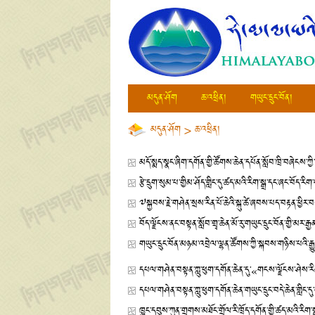
མདུན་ཤོག
ཆ་འཕྲིན།
གཡུང་དྲུང་བོན།
མདུན་ཤོག
>
ཆ་འཕྲིན།
མདོ་སྨད་སྣང་ཞིག་དགོན་གྱི་ཚོགས་ཆེན་དཔོན་སློབ་ཁྲི་བཞེངས་ཀྱི
རྩེ་དྲུག་སུམ་པ་གྱིམ་ཤོད་གླིང་དུ་ཚད་མའི་རིག་སྒྲ་དང་ཞང་བོད་
༧སྐྱབས་རྗེ་གཤེན་སྲས་རིན་པོ་ཆེའི་སྐུ་ཚེ་ཞབས་པད་བརྟན་ཕྱིར་
བོད་ལྗོངས་ནང་བསྟན་སློབ་གྲྭ་ཆེན་མོ་རུ་གཡུང་དྲུང་བོན་གྱི་མར་
གཡུང་དྲུང་བོན་མཉམ་འབྲེལ་ལྷན་ཚོགས་ཀྱི་སྐབས་གཉིས་པའི་
དཔལ་གཤེན་བསྟན་ཀླུ་ཕུག་དགོན་ཆེན་དུ་«གངས་ལྗོངས་ཤེས་རིག
དཔལ་གཤེན་བསྟན་ཀླུ་ཕུག་དགོན་ཆེན་གཡུང་དྲུང་བདེ་ཆེན་གླིང་
ཁྱུང་དབུས་ཀུན་གྲགས་མཐོང་གྲོལ་རི་ཁྲོད་དགོན་གྱི་ཚད་མའི་རིག་ས