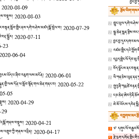
བྱང་བྱ་
2020-08-09
རྩོམ་ཡིག་གསར
ནས་བསྡུས།
2020-08-03
་བསྟན་སློབ་གླིང་ནས་དགེ་བཤེས་མཛད་སྒོ་སྤེལ་བ།
2020-07-29
བརྡ་སྦྱོར།
2020-07-11
བྱང་བྱ་དུར་དགའ་མལ་
6-23
2020-06-04
དཔྱད་གླེང་ལོ་དེབ་མུ
་ཁུངས་ཡོད་པ་ཞིབ་འཇུག་ལས་མངོན།
2020-06-01
ལི་ཀན་ཅེས་ཡུན་ནན
ྐྲུན་གྱི་ལས་དོན་ལ་སློབ་སྟོན་གལ་ཆེན་གནང་བ།
2020-05-22
ཀྲུའུ་ཞི་ཀརྨ་ཚེ་བ
05-05
པཎ་ཆེན་ཨེར་ཏེ་ནི་ཆ
སྡུས།
2020-04-29
མེ་མོ་ཡོངས་དབེན་སྨི
-29
བཀླགས་མང་རྩ
མཛད་སྒོ་གནས་བསྡུས།
2020-04-21
༧ དགུང་ལོ་བརྒྱར་སོན
ེགས་འགྲུབ་ཀྱི་གནས་འཕྲིན།
2020-04-17
རྩེ་དྲུག་དགོན་གླིང་