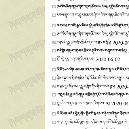
ཞང་བོད་རིག་གཞུང་ཞིབ་འཇུག་ཚོགས་པའི་དཔྱད་གླེང་ཚོགས་འདུ།
དབལ་ཁྱུང་བཀའ་འགྱུར་ཆ་ཚང་བཤེར་འབེབས་གནང་ཟིན་པའི་ག
ཁམས་བྲག་འགོ་རྒྱལ་རོང་བཙུན་མའི་དགོན་ཆེས་མཐོའི་ལྔ་རིག་ནང
ཞང་བོད་རིག་གཞུང་ཞིབ་འཇུག་ཚོགས་པའི་དཔྱད་གླེང་ཚོགས་འདུའི་
“ཞང་བོད་སྒྱུ་རྩལ་ཁྲོད་ཀྱི་ནོར་ནག”འགྲེམས་སྟོན།
2020-0
བདེ་གླིང་གསུང་འབུམ་འཚོལ་བསྡུའི་གསལ་བསྒྲགས་གལ་ཆེན།
བློ་འབྱེད་དྲ་བ་ཤར་གཏོང་གནང་བ།
2020-06-02
ལོ་ངོ་༡༨༠༠གོང་ནས་མངའ་རིས་སུ་ཟས་རིགས་སྣ་མང་གི་ཡོངས
ཉེ་ཆར་སྐྱབས་རྗེ་༧གཤེན་རིན་པོ་ཆེ་མཆོག་གིས་བཀའ་འགྱུར་པར་ས
གཡུང་དྲུང་བོན་བཤད་སྒྲུབ་སློབ་གླིང་གི་གསར་འགྱུར།
2020-
​༧གྲུབ་ཆེན་བླ་མའི་གདུང་མཆོད་ཀྱི་དངོས་གཞི་རིམ་པའི་གནས་བ
ཁྱུང་རིག་གནས་སྐབས་གསུམ་པའི་གསལ་བརྡ།
2020-04
མེ་མོ་ཡང་དབེན་སྨིན་གྲོལ་གླིང་གི་སྐབས་གཉིས་པའི་སྒྲུབ་ཐོན་
གཡུང་དྲུང་བོན་མཆོད་རྫས་གླེང་རའི་ཐེངས་དང་པོའི་མཆོད་སྨན་ལ