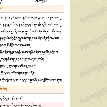
དུར
འཛམ་གླིང་ད
་པ།
ཁྱུང་ཡུལ་དགེ་བཤེས་བགྲོ་གླེང་ཆེན་མོ་སྐབས་གཉིས་པའི་དཔྱད་གླེང་ཐེངས་གཉིས་པ་གཟབ་རྒྱས་ངང་འཚོགས་པ།
སྦྲ་ཆེན་སྨན་རྩིས་ཁང་དུ་གཡུང་དྲུང་བོན་ལུགས་ཀྱི་སྨན་ལྷའི་རྡུལ་ཚོན་དཀྱིལ་འཁོར་འགྲེམ་སྟོན་གནང་བ།
དགོན་ཆེན་དུ་ཁོད་པོ་གཏད་སྤྲུག་གི་གཏོ་མདོས་ཆེན་མོ་འཚོགས་པ།
འཛམ་གླིང་དཔེ་ཀློག་གི་ཉིན་མོར་བོན་གྱི་ལོ་རྒྱུས་རིག་གནས་དཔེ་ཚོཊ་འདི་གཉིས་ལ་ཕབ་གཅོག་གི་བྱ་འགུལ་ཡོད་འདུག
་ཁྲི་བཙན་པོའི་རྩོམ་བསྡུ་གསལ་བརྡ།
བོད་ལྗོངས་ནང་བསྟན་སློབ་གླིང་གཡུང་དྲུང་གླིང་ཡན་ལག་སློབ་གླིང་དུ་རྡུལ་ཚོན་དཀྱིལ་འཁོར་འགྲེམས་སྟོན་གནང་བ།
་དུ་བརྟག་ཞིབ་གནང་སྐབས་ནན་བཤད་གནང་དོན།
རྟན་གྱིས་3·28ལ་གནང་བའི་གསུང་བཤད།
ོས་ཀྱི་རྒྱལ་པོ་མཆོག་གིས་གསུངས་དོན།
ན་གྲོལ་གླིང་གི་སྐབས་བརྒྱད་པའི་སྒྲུབ་ཐོན་མཛད་སྒོའི་གནས་བསྡུས།
ོམ་ཡིག
་གྱི་དགྱེས་སྟོན་ཆེན་མོ།
གི་སྐབས་བཅུ་བའི་དགེ་བཤེས་མཛད་སྒོ་སྤེལ་བ།