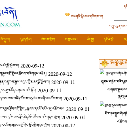
དཔ
པར་གཞི་རྙིང་པར་གཟིགས་པ།
འབྱུང་ལྡན༣༠༡
ལོ་རྒྱུས།
དཔྱད་གླེང་།
ལེགས་རྩོམ།
གསུང་རབ།
མི་སྣ།
དགོན་སྡེ།
བ
འོས་སྦྱོར་རྩོམ་
་མཛད་སྒོ་སྤེལ་བ།
2020-09-12
རིག་གཞུང་བགྲོ་གླེང་འཚོགས་པའི་གནས་འཕྲིན།
2020-09-12
བརྟན་བཞུགས་རྒྱས་འབུལ་གྱི་མཛད་སྒོ་སྤེལ་བ།
2020-09-11
རྒྱན་དང་རྡུལ་ཚོན་བཤམས་པའི་སྐོར།
2020-09-11
ཁྱུང་ཡུ
རྒྱུན་ལས་ལས་འཛིན་ཚོགས་འདུ་ཐེངས་བཞི་པ་འཚོགས་པ།
2020-09-11
་དཔྱད་རྩོམ་བགྲོ་གླེང་»སྐབས་དང་པོ་དངོས་སུ་འཚོགས་པ
2020-09-01
དུ་གཡས་རུའི་འཆད་རྩོད་ཆེན་མོ་འཚོགས་པའི་གནས་ཚུལ།
2020-09-01
ྒྲ་དང་རིག་གཞུང་བགྲོ་གླེང་སྐོར་གྱི་གནས་ཚུལ།
2020-08-17