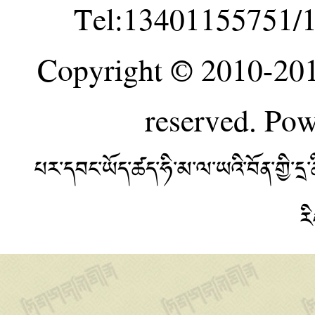
Tel:13401155751/
Copyright © 2010-20
reserved. Po
པར་དབང་ཡོད་ཚད་ཧི་མ་ལ་ཡའི་བོན་གྱི་
ར