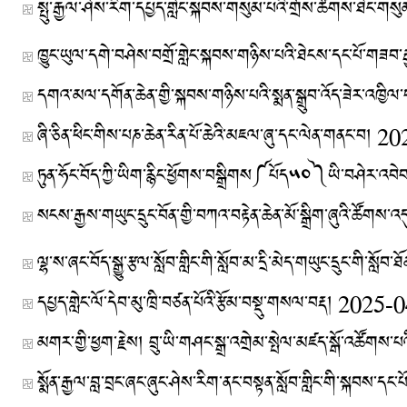
སྤུ་རྒྱལ་ཤེས་རིག་དཔྱད་གླེང་སྐབས་གསུམ་པའི་གྲོས་ཚོགས་ཐེང་གས
ཁྱུང་ཡུལ་དགེ་བཤེས་བགྲོ་གླེང་སྐབས་གཉིས་པའི་ཐེངས་དང་པོ་གཟབ
ཞི་ཅིན་ཕིང་གིས་པཎ་ཆེན་རིན་པོ་ཆེའི་མཇལ་ཞུ་དང་ལེན་གནང་བ།
20
ཏུན་ཧོང་བོད་ཀྱི་ཡིག་རྙིང་ཕྱོགས་བསྒྲིགས༼པོད༥༠༽ཡི་བཤེར་འབ
སངས་རྒྱས་གཡུང་དྲུང་བོན་གྱི་བཀའ་བརྟེན་ཆེན་མོ་སྒྲིག་ཞུའི་ཚོགས་
དཔྱད་གླེང་ལོ་དེབ་མུ་ཁྲི་བཙན་པོའི་རྩོམ་བསྡུ་གསལ་བརྡ།
2025-0
མགར་གྱི་ཕྱག་རྗེས། བྲུ་ཡི་གཤང་སྒྲ་འགྲེམ་སྤེལ་མཛད་སྒོ་འཚོག