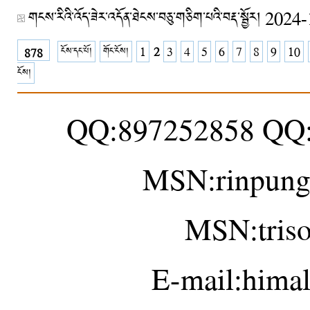
གངས་རིའི་འོད་ཟེར་འདོན་ཐེངས་བཅུ་གཅིག་པའི་བརྡ་སྦྱོར།
2024-
ངོས་དང་པོ།
གོང་ངོས།
1
2
3
4
5
6
7
8
9
10
878
ངོས།
QQ:897252858 QQ
MSN:rinpung
MSN:tris
E-mail:hima