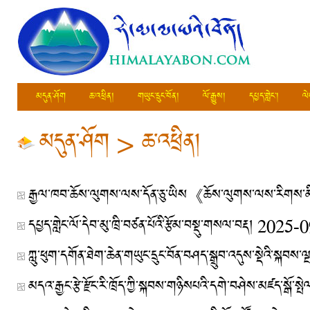
མདུན་ཤོག
ཆ་འཕྲིན།
གཡུང་དྲུང་བོན།
ལོ་རྒྱུས།
དཔྱད་གླེང་།
ལེ
མདུན་ཤོག
>
ཆ་འཕྲིན།
དཔྱད་གླེང་ལོ་དེབ་མུ་ཁྲི་བཙན་པོའི་རྩོམ་བསྡུ་གསལ་བརྡ།
2025-0
མདའ་རྒྱང་རྩེ་རྫོང་རི་ཁྲོད་ཀྱི་སྐབས་གཉིསཔའི་དགེ་བཤེས་མཛད་སྒོ་ས