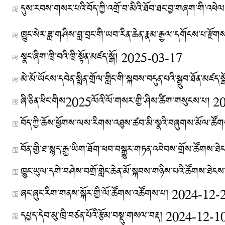
དུས་རབས་གསར་པའི་བོད་ཀྱི་འགྲོ་བ་མིའི་ཐོབ་ཐང་བྱ་གཞག་གི་འཕེལ
ཁྱུང་སེར་ཟླ་གཤིས་བླ་བྲང་གི་ཡབ་རིན་ཆེན་རྣམ་རྒྱལ་དགོངས་པ་རྫོག
སྣང་ཞིག་ཁྲི་བའི་ཁྲི་སྟོན་མཛད་སྒོ།
2025-03-17
མེ་མོ་ཡོངས་དབེན་སྨིན་གྲོལ་གླིང་གི་སྐབས་བདུན་པའི་སྒྲུབ་ཐོན་མཛད་
ཞི་ཅིན་ཕིང་གིས2025ལོའི་ལོ་གསར་གྱི་ཤིས་ཚིག་གསུངས་པ།
2
བོད་ཀྱི་ཆོས་ཕྱོགས་ལས་རིགས་འཐུས་ཚབ་མི་སྣའི་བཞུགས་མོལ་ཚོ
ཁྱུང་ཡུལ་དགེ་བཤེས་བགྲོ་གླེང་ཆེན་མོ་སྐབས་གཉིས་པའི་ཚོགས་ཐེངས་ད
ཞང་ཞུང་རིག་གནས་སྐོར་གྱི་ལོ་ཚོགས་འཚོགས་པ།
2024-12-
དཔྱད་དེབ་མུ་ཁྲི་བཙན་པོའི་རྩོམ་བསྡུ་གསལ་བརྡ།
2024-12-1