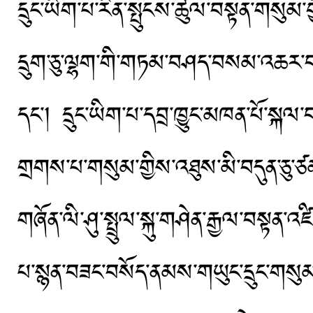
དྲུང་ཡིག་པ་རིན་སྤུངས་ཚུལ་བསྟན་གསུམ་
དྲུག་ཅུ་ལྷག་གི་གཏམ་བཤད་བསམ་འཆར་བས
དང་། དྲུང་ཡིག་པ་དབྲ་ཁྱུང་མཁན་པོ་སྐལ་
གྲགས་པ་གསུམ་གྱིས་འཐུས་མི་བདུན་ཅུ
གཞོན་ལི་ཤུ་སྤྲུལ་སྐུ་གཤེན་རྒྱལ་བསྟན་འ
པ་སྙན་བཟང་བསོད་ནམས་གཡུང་དྲུང་གསུམ་གྱ