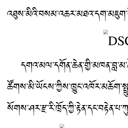
འཐུས་མིའི་བསམ་འཆར་མཐའ་དག་མཇུག་སྡོ
དགའ་མལ་དགོན་ཆེན་གྱི་མཁན་བླ་མ་ཚེ
ཚོགས་མི་ཡོངས་ཀྱིས་ཁྱུང་འཁོར་མཆོག་ས
སོགས་ཤར་རྫ་རི་ཁྲོད་ཀྱི་རྟེན་དང་བརྟ