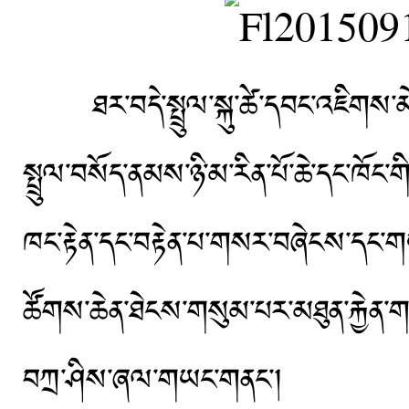
ཐར་བདེ་སྤྲུལ་སྐུ་ཚེ་དབང་འཇིགས་མེད་
སྤྲུལ་བསོད་ནམས་ཉི་མ་རིན་པོ་ཆེ་དང་ཁོང་ག
ཁང་རྟེན་དང་བརྟེན་པ་གསར་བཞེངས་དང་གཡུ
ཚོགས་ཆེན་ཐེངས་གསུམ་པར་མཐུན་རྐྱེན་ག
བཀྲ་ཤིས་ཞལ་གཡང་གནང་།