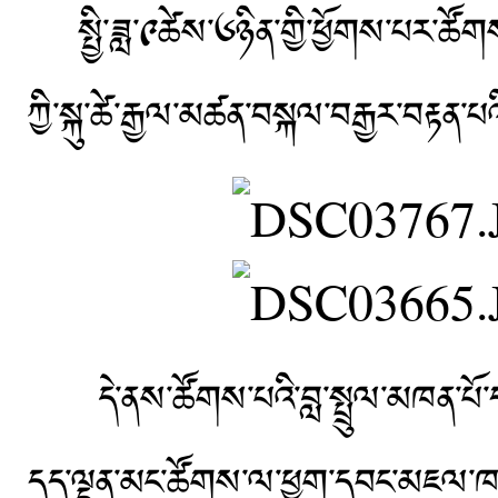
སྤྱི་ཟླ་༩ཚེས་༦ཉིན་གྱི་ཕྱོགས་པར་ཚོག
ཀྱི་སྐུ་ཚེ་རྒྱལ་མཚན་བསྐལ་བརྒྱར་བརྟན་པ
དེ་ནས་ཚོགས་པའི་བླ་སྤྲུལ་མཁན་པོ་དང་
དད་ལྡན་མང་ཚོགས་ལ་ཕྱག་དབང་མཇལ་ཁ་གན