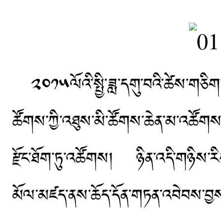
༢༠༡༥ལོའི་སྤྱི་ཟླ་དགུ་བའི་ཚེས་གཅིག་
ཚོགས་ཀྱི་འཐུས་མི་ཚོགས་ཆེན་མ་འཚོགས་ས
རྫོང་ཐོག་ཏུ་འཚོགས། ཉིན་འདི་གཉིས་རིང་ལ
མོལ་མཛད་ནས་ཆོད་དོན་གཏན་འབེབས་བྱ