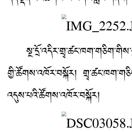
སྔ་དྲོ་འདིར་གྲྭ་ཚང་ཁག་གཅིག་གིས་སྒྲ
གྱི་ཚོགས་འཁོར་བསྐོར། གྲྭ་ཚང་ཁག་གཅ
འདུས་པའི་ཚོགས་འཁོར་བསྐོར།