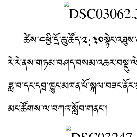
ཚེས་༤ཕྱི་དྲོ་ཆུ་ཚོད་༢:༣༠སྟེང་འཐུས་
རེ་རེ་ནས་གཏམ་བཤད་བསམ་འཆར་བསྡུ་ལེན་བ
ཟླ་བ་དང་དབྲ་ཁྱུང་མཁན་པོ་སྐལ་བཟང་ནོར་
མང་ཚོགས་ལ་བཀའ་སློབ་གནང་།