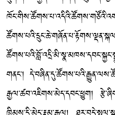
ཁོང་གིས་ཚོགས་པ་འདིའི་ཚོགས་གཙོའི་
ཚོགས་པའི་དྲུང་ཆེ་གཞོན་པ་རྟོགས་ལྡན་ས
ཚོགས་པའི་བློ་འདྲི་མི་སྣ་མཁས་དབང་སྐྱང་ས
གནང་། དེ་བཞིན་དུ་ཚོགས་པའི་རྒྱུན་ལས་ཚ
རྒྱལ་ཚབ་འཇིགས་མེད་དབང་ཕྱུག། རྩེ་ཞིག་
ཁྲིམས་དྲི་མེད་རྣམ་རྒྱལ། ཐར་བདེ་སྤྲུལ་ས