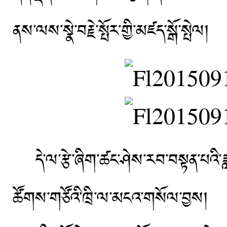
ནས་ལས་སྣེ་བརྗེ་སྤོར་གྱི་མཛད་སྒོ་སྤེལ།
དེ་ལ་རྩེ་ཞིག་ཚང་ཤེས་རབ་བསྟན་པའི་ཟླ་བ
ཚོགས་གཙོའི་ཁྲི་ལ་མངའ་གསོལ་བྱས། 