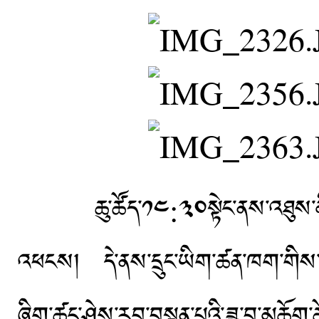
ཆུ་ཚོད་༡༤:༣༠སྟེང་ནས་འཐུས་མི་ཉིས
འཕངས། དེ་ནས་དྲུང་ཡིག་ཚན་ཁག་གིས་འ
ཞིག་ཚང་ཤེས་རབ་བསྟན་པའི་ཟླ་བ་མཆོག