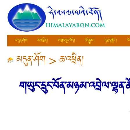
མདུན་ཤོག
ཆ་འཕྲིན།
གཡུང་དྲུང་བོན།
ལོ་རྒྱུས།
དཔྱད་གླེང་།
ལེ
མདུན་ཤོག
>
ཆ་འཕྲིན།
གཡུང་དྲུང་བོན་མཉམ་འབྲེལ་ལྷན་