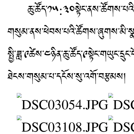
ཆུ་ཚོད་༡༥:༣༠སྟེང་ནས་ཚོགས་པའི་དྲ
གསུམ་ནས་ཕེབས་པའི་ཚོགས་ཞུགས་མི་སྣ་
སྤྱི་ཟླ་༩ཚེས་༤ཉིན་ཆུ་ཚོད་༩སྟེང་གཡུང་དྲ
ཐེངས་གསུམ་པ་དངོས་སུ་འགོ་བརྩམས།