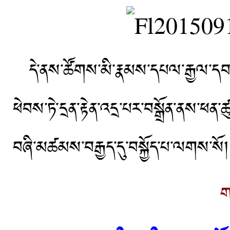
དེ་ནས་ཚོགས་མི་རྣམས་དཔལ་རྒྱལ་དབང་ཤ
ཕེབས་ཏེ་དྲན་རྟེན་འདྲ་པར་བསྒྲོན་ནས་ཕན
བཞི་མཚམས་བརྒྱད་དུ་བསྐྱོད་པ་ལགས་སོ། 
ག