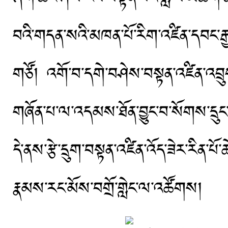
བའི་གདན་སའི་མཁན་པོ་རིག་འཛིན་དབང་
གཙོ། འགོ་བ་དགེ་བཤེས་བསྟན་འཛིན་འབྲུག་
གཞོན་པ་ལ་འདམས་ཐོན་བྱུང་བ་སོགས་དྲུང
དེ་ནས་རྩེ་དྲུག་བསྟན་འཛིན་འོད་ཟེར་རིན་
རྣམས་རང་མོས་བགྲོ་གླེང་ལ་འཚོགས།