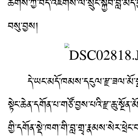
ཚོགས་ཀྱི་བདེ་འཇགས་ལ་སྲུང་སྐྱོབ་བླ་མེ
བསུ་བྱས།
དེ་ཡང་མདོ་ཁམས་དངུལ་རྫ་ཟལ་མོ་སྒང་གི
སྟེང་ཆེན་དགོན་པ་གཙོ་བྱས་པའི་རྫ་ཆུ་སྔོན་མ
གྱི་དགོན་སྡེ་ཁག་གི་བླ་གྲྭ་རྣམས་སེར་ཕྲེ