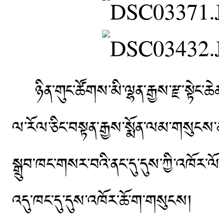
ཉིན་གུང་ཚོགས་མི་ལྷན་རྒྱས་རྫ་སྟེང་ཆ
ལ་རོལ་ཅིང་བསྟན་རྒྱས་སྨོན་ལམ་གསུངས་
སྒྲུབ་ཁང་གསར་བའི་ནང་དུ་དུས་ཀྱི་འཁོ
འདུ་ཁང་དུ་དུས་འཁོར་ཆོ་ག་གསུངས།