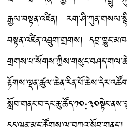
རྒྱལ་བསྟན་འཛིན། རག་ཤི་ཀུན་གསལ་སྙིང
བསྟན་འཛིན་འབྲུག་གྲགས། དབྲ་ཁྱུང་མཁན
གྲགས་པ་སོགས་ཀྱིས་གསུང་བཤད་གལ་ཆེན་ག
རྟོགས་ལྡན་ཚུལ་ཆེན་རིན་པོ་ཆེས་དེར་འཚོ
སློབ་གནང་བ་དང་ཆུ་ཚོད་༡༠:༣༠སྟེང་ནས་ག
དད་ལྡན་མང་ཚོགས་ལ་བཀའ་སློབ་གནང་།