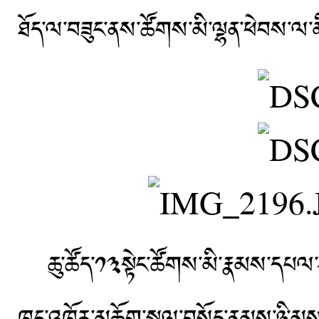
ཐོད་ལ་བཟུང་ནས་ཚོགས་མི་ལྷན་ཕེབས་ལ་མི
ཆུ་ཚོད་༡༣སྟེང་ཚོགས་མི་རྣམས་དཔལ་ཤར་ར