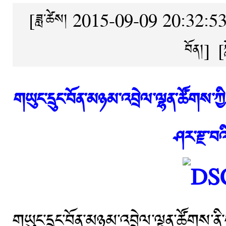
[ཟླ་ཚེས། 2015-09-09 20:32:5
བོན།
]
[
གཡུང་དྲུང་བོན་མཉམ་འབྲེལ་ལྷན་ཚོགས་ཀ
ཤར་རྫ་བ
གཡུང་དྲུང་བོན་མཉམ་འབྲེལ་ལྷན་ཚོགས་