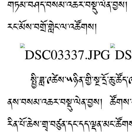
གཏམ་བཤད་བསམ་འཆར་བསྡུ་ལེན་བྱས།
རང་མོས་བགྲོ་གླེང་ལ་འཚོགས།
སྤྱི་ཟླ་༩ཚེས་༥ཉིན་གྱི་སྔ་དྲོ་ཆུ་ཚོད་
ནས་བསམ་འཆར་བསྡུ་ལེན་བྱས། ཚོགས་གཙོ་
རིན་པོ་ཆེས་གྲྭ་བཙུན་དང་དད་ལྡན་མང་