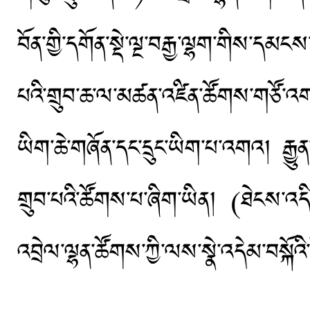
བོན་གྱི་དགོན་སྡེ་ལྔ་བརྒྱ་ལྷག་གིས་ད
པའི་གྲུབ་ཆ་ལ་མཚན་འཛིན་ཚོགས་གཙོ་
ཡིག་ཆེ་གཞོན་དང་དྲུང་ཡིག་པ་འགའ། རྒྱ
གྲུབ་པའི་ཚོགས་པ་ཞིག་ཡིན། (ཐེངས་འདིའ
འབྲེལ་ལྷན་ཚོགས་ཀྱི་ལས་སྣེ་འདེམ་བསྐོའ