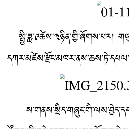
སྤྱི་ཟླ་༩ཚེས་༣ཉིན་གྱི་ཞོགས་པར། གཡུ
དཀར་མཛེས་རྫོང་མཁར་ནས་ཆས་ཏེ་དཔལ་རྒ
ས་གནས་སྲིད་གཞུང་གི་ལས་བྱེད་དང་སྤྱ