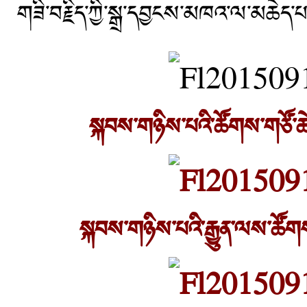
གཟི་བརྗིད་ཀྱི་སྒྲ་དབྱངས་མཁའ་ལ་མཆེད
སྐབས་གཉིས་པའི་ཚོགས་གཙོ་ཆེན
སྐབས་གཉིས་པའི་རྒྱུན་ལས་ཚོག