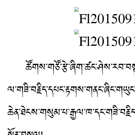
ཚོགས་གཙོ་རྩེ་ཞིག་ཚང་ཤེས་རབ་བསྟན་པའ
ལ་གཟི་བརྗིད་དཔང་རྟགས་གནང་ཞིང་གཡུང་ད
ཆེན་ཐེངས་གསུམ་པ་རྒྱལ་ཁ་དང་གཟི་བརྗིད