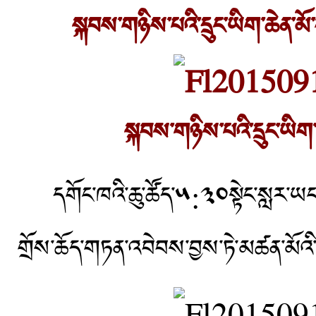
སྐབས་གཉིས་པའི་དྲུང་ཡིག་ཆེན་མ
སྐབས་གཉིས་པའི་དྲུང་ཡིག་
དགོང་ཁའི་ཆུ་ཚོད་༥:༣༠སྟེང་སླར་ཡང
གྲོས་ཆོད་གཏན་འབེབས་བྱས་ཏེ་མཚན་མོའི་ཆ