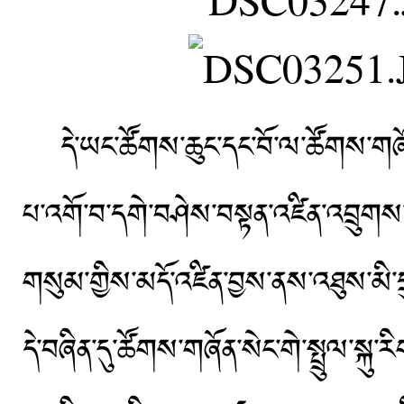
དེ་ཡང་ཚོགས་ཆུང་དང་བོ་ལ་ཚོགས་གཞོན་ཐ
པ་འགོ་བ་དགེ་བཤེས་བསྟན་འཛིན་འབྲུག
གསུམ་གྱིས་མདོ་འཛིན་བྱས་ནས་འཐུས་མི་
དེ་བཞིན་དུ་ཚོགས་གཞོན་སེང་གེ་སྤྲུལ་སྐུ་