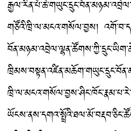
རྒྱལ་རིན་པོ་ཆེ་གཡུང་དྲུང་བོན་མཉམ་འབྲ
གཙོའི་ཁྲི་ལ་མངའ་གསོལ་བྱས། འགོ་བ་དགེ
བོན་མཉམ་འབྲེལ་ལྷན་ཚོགས་ཀྱི་དྲུང་ཡི
ཁྲིམས་བསྟན་འཛིན་མཆོག་གཡུང་དྲུང་བོན་མ
ཁྲི་ལ་མངའ་གསོལ་བྱས་ཤིང་ཁོང་རྣམ་པ་
ཡོངས་ནས་དགའ་སྤྲོའི་ཐལ་མོ་བརྡབ་ཅིང་ཚ