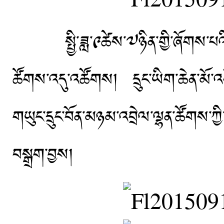
སྤྱི་ཟླ་༩ཚེས་༧ཉིན་གྱི་ཞོགས་པའི་ཆུ
ཚོགས་འདུ་འཚོགས། དྲུང་ཡིག་ཆེན་མོ་འ
གཡུང་དྲུང་བོན་མཉམ་འབྲེལ་ལྷན་ཚོགས་ཀྱ
བསྒྲག་བྱས།