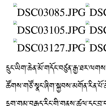
དྲུང་ཡིག་ཆེན་མོ་གདོང་བཙུན་རྒྱ་ཐར་ལགས་
ཚོགས་གཙོ་སྣང་ཞིག་སྐྱབས་མགོན་རིན་པོ་ཆ
དྲུག་གམ་བརྒྱད་རིང་གི་གནས་ཚུལ་དང་བྱ