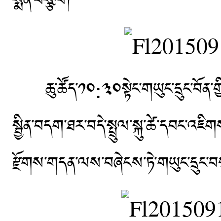
སྨོན་བསྩལ།
ཆུ་ཚོད་༡༠:༣༠སྟེང་གཡུང་དྲུང་བོན་གྱི་བ
སྦྱིན་བདག་ཐར་བདེ་སྤྲུལ་སྐུ་ཚེ་དབང་
རྫོགས་གདན་ལས་བཞེངས་ཏེ་གཡུང་དྲུང་བ