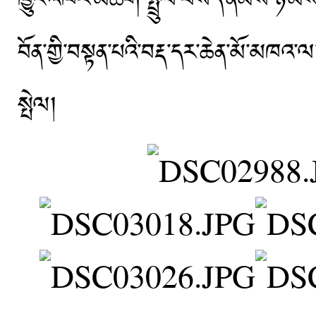
ཁྱུང་འཁོར་མཆོག་སྤྲུལ་བསོད་ནམས་ཉི་མས
བོན་གྱི་བསྟན་པའི་བརྡ་དར་ཆེན་མོ་མཁའ་ལ་
སྤེལ།