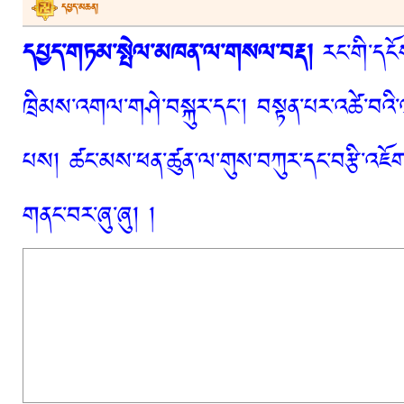
དཔྱད་མཆན།
དཔྱད་གཏམ་སྤེལ་མཁན་ལ་གསལ་བརྡ།
རང་གི་དངོས
ཁྲིམས་འགལ་གཤེ་བསྐུར་དང་། བསྟན་པར་འཚེ་བའི་
པས། ཚང་མས་ཕན་ཚུན་ལ་གུས་བཀུར་དང་བརྩི་འཇོག་
གནང་བར་ཞུ་ཞུ། །