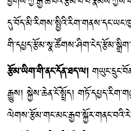
ཕྱོགས་ཀྱི་རྒྱ་ཆེ་བའི་རྩོམ་པ་པོ་རྣམས་ཀྱིས
དུ་བོད་མི་རིགས་སྤྱིའི་རིག་གནས་དང་ཡང་ཁ
གི་དཔྱད་རྩོམ་སྣ་ཚོགས་ཤིག་ངེད་རྩོམ་ས
རྩོམ་ཡིག་གི་ནང་དོན་ཐད་ལ།
གཡུང་དྲུང་བ
རྒྱུས། སྐྱེས་ཆེན་ངོ་སྤྲོད། གཏོ་དཔྱད་རི
ལེགས་རྩོམ་གང་མང་རྒྱབ་སྐྱོར་གནང་བའི་ར