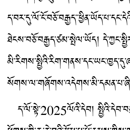
ད་བར་དུ་ལོ་ངོ་བཅོ་བརྒྱད་་ཕྱིན་ཡོད་པ་དང་དེའ
ཐེངས་བཅོ་བརྒྱད་ཙམ་སྤེལ་ཡོད། དེ་ཀྱང་སྤྱིར
མི་རིགས་སྤྱིའི་རིག་གནས་དང་ཡང་ཁྱད་དུ་ཞ
སོགས་ལ་གཞོགས་འདེགས་མི་དམན་པ་ཞིག་
ད་ལོ་སྟེ་2025ལོའི་དེབ། སྤྱིའི་དེབ་བཅུ