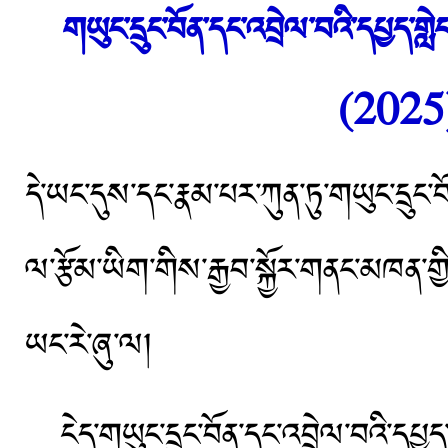
གཡུང་དྲུང་བོན་དང་འབྲེལ་བའི་དཔྱད་གླེང་
(2025)རྩ
དེ་ཡང་དུས་དང་རྣམ་པར་ཀུན་ཏུ་གཡུང་དྲུང
ལ་རྩོམ་ཡིག་གིས་རྒྱབ་སྐྱོར་གནང་མཁན་གྱི
ཡང་རེ་ཞུ་ལ།
ངེད་གཡུང་དྲུང་བོན་དང་འབྲེལ་བའི་དཔྱ