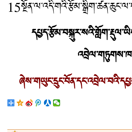
15སྔོན་ལ་འདི་གའི་རྩོམ་སྒྲིག་ཚན་ཆུང་ལ
དཔྱད་རྩོམ་བསྐུར་སའི་གློག་རྡུལ་
འབྲེལ་གཏུགས་
ཞེས་གཡུང་དྲུང་བོན་དང་འབྲེལ་བའི་དཔ