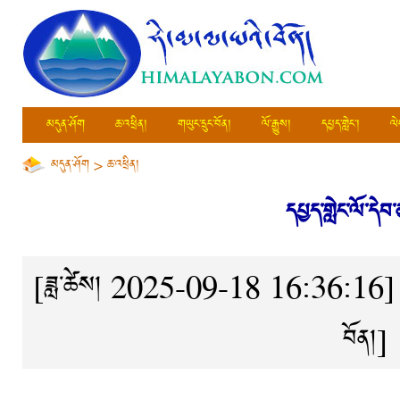
མདུན་ཤོག
ཆ་འཕྲིན།
གཡུང་དྲུང་བོན།
ལོ་རྒྱུས།
དཔྱད་གླེང་།
ལེ
མདུན་ཤོག
>
ཆ་འཕྲིན།
དཔྱད་གླེང་ལོ་དེབ
[ཟླ་ཚེས། 2025-09-18 16:36:16]
བོན།
]