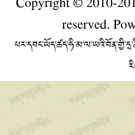
Copyright © 2010-20
reserved. Po
པར་དབང་ཡོད་ཚད་ཧི་མ་ལ་ཡའི་བོན་གྱི་
ར