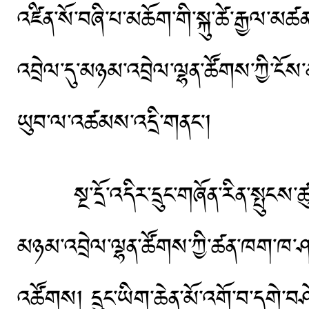
འཛིན་སོ་བཞི་པ་མཆོག་གི་སྐུ་ཚེ་རྒྱལ་མཚན་བ
འབྲེལ་དུ་མཉམ་འབྲེལ་ལྷན་ཚོགས་ཀྱི་ངོས
ཡུབ་ལ་འཚམས་འདྲི་གནང་།
སྔ་དྲོ་འདིར་དྲུང་གཞོན་རིན་སྤུངས་ཚུལ
མཉམ་འབྲེལ་ལྷན་ཚོགས་ཀྱི་ཚན་ཁག་ཁ་ཤས་
འཚོགས། དྲུང་ཡིག་ཆེན་མོ་འགོ་བ་དགེ་བ