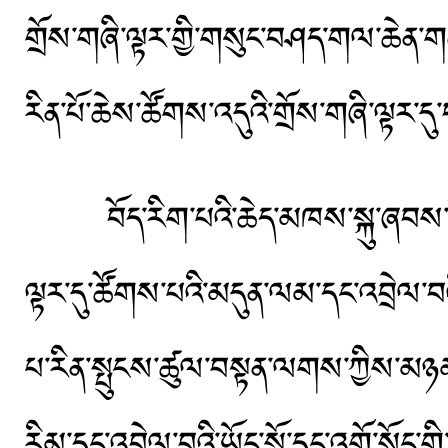
གྲོས་གཞི་ལྟར་གྱི་གསུང་བཤད་གལ་ཆེན་གནང་།
རིན་པོ་ཆེས་ཚོགས་འདུའི་གྲོས་གཞི་ལྟར
བོད་རིག་པའི་ཆེད་མཁས་སྐུ་ཞབས་དོན་
ལྟར་དུ་ཚོགས་པའི་མདུན་ལམ་དང་འབྲེལ་བ
པ་རིན་སྤུངས་ཚུལ་བསྟན་ལགས་ཀྱིས་མཉམ་འབ
རིམ་དང་འབྲེལ་བའི་ཡོང་སྒོ་དང་འགྲོ་སོང་ག