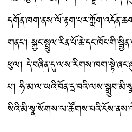
དགོན་ཁག་ནས་ལོ་རྟག་པར་ཀློག་འདོན་ཆག
གནང་། སྐྱང་སྤྲུལ་རིན་པོ་ཆེ་དང་ཁོང་གི་སྦ
ཕུལ། དེ་བཞིན་དུ་ལས་རིགས་ཁག་སྟེ་ཞང་ཞུ
པ། ཧི་མ་ལ་ཡའི་བོན་དྲ་བའི་ལས་སྒྲུབ་མི་
སིའི་མི་སྣ་སོགས་ལ་ཚོགས་པའི་ངོས་ནས་