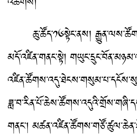
འཚོགས།
ཆུ་ཚོད་༡༦སྟེང་ནས། རྒྱུན་ལས་ཚོགས
མདོ་འཛིན་གནང་སྟེ། གཡུང་དྲུང་བོན་མཉ
འཛིན་ཚོགས་འདུ་ཐེངས་གསུམ་པ་དངོས་སུ
ཟླ་བ་རིན་པོ་ཆེས་ཚོགས་འདུའི་གྲོས་གཞི་
གནང་། མཚན་འཛིན་ཚོགས་གཙོ་ཚུལ་ཆེན་ཐེ