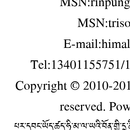
MSN:rinpung
MSN:tris
E-mail:hima
Tel:13401155751/
Copyright © 2010-20
reserved. Po
པར་དབང་ཡོད་ཚད་ཧི་མ་ལ་ཡའི་བོན་གྱི་