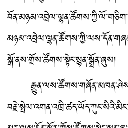
བོན་མཉམ་འབྲེལ་ལྷན་ཚོགས་ཀྱི་ལོ་གཅིག་ག
མཉམ་འབྲེལ་ལྷན་ཚོགས་ཀྱི་ལས་དོན་གཞན་
སྒོ་ནས་གྲོས་ཚོགས་སྟེང་སྙན་སྒྲོན་ཞུས།
རྒྱུན་ལས་ཚོགས་གཞོན་མཁན་ཤེས་རབ
བརྗེ་སྤེལ་འགན་འཁྲི་ཚད་ཡོད་ཀུང་སིའི་མ