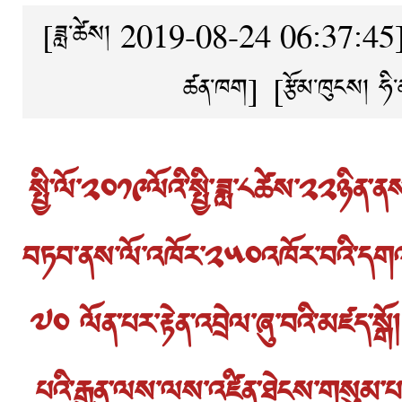
[ཟླ་ཚེས། 2019-08-24 06:37:45
ཚན་ཁག]
[རྩོམ་ཁུངས།
ཧི
སྤྱི་ལོ་༢༠༡༩ལོའི་སྤྱི་ཟླ་༨ཚེས་༢༢ཉིན
བཏབ་ནས་ལོ་འཁོར་༢༥༠འཁོར་བའི་དགའ་སྟ
༧༠ ལོན་པར་རྟེན་འབྲེལ་ཞུ་བའི་མཛད་སྒ
པའི་རྒྱུན་ལས་ལས་འཛིན་ཐེངས་གསུམ་པ་