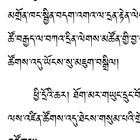
མགྲོན་ཁང་སྦྱིན་བདག་འགའ་ལ་དྲན་རྟེན་ལེག
ཚོ་བརྒྱད་ལ་བཀའ་དྲིན་ལེགས་མཚོན་གྱི་བྱ་ད
ཚོགས་འདུ་ཡོངས་སུ་མཇུག་བསྒྲིལ།
ཕྱི་དྲོའི་ཆར། ཐོག་མར་གཡུང་དྲུང་བོ
ལས་འཛིན་ཚོགས་འདུ་ཐེངས་གསུམ་པའི་གྲ