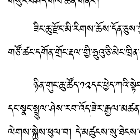
གསུང་བཤད་གལ་ཆེན་གནང་།
ཟིང་ཆུ་རྫོང་མི་རིགས་ཆོས་དོན་ཅུས་
གཙོ་ཚང་དགོན་གྲོང་རྡལ་གྱི་ཧྲུའུ་ཅི་མེང་
ཉིན་གུང་ཆུ་ཚོད་༡༢དང་ཕྱེད་ཀའི་སྟེང་།
དང་སྣང་སྤྲུལ་ཤེས་རབ་འོད་ཟེར་རྒྱལ་མཚན་ར
ལེགས་སྐྱེས་ཕུལ་བ། དེ་མཚུངས་སུ་ཐེངས་