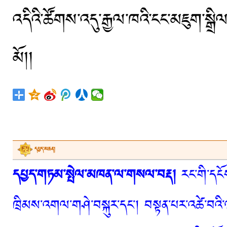
འདིའི་ཚོགས་འདུ་རྒྱལ་ཁའི་ངང་མཇུག་སྒ
མོ།།
དཔྱད་མཆན།
དཔྱད་གཏམ་སྤེལ་མཁན་ལ་གསལ་བརྡ།
རང་གི་དངོས
ཁྲིམས་འགལ་གཤེ་བསྐུར་དང་། བསྟན་པར་འཚེ་བའི་