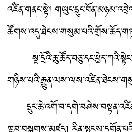
འཛིན་གནང་སྟེ། གཡུང་དྲུང་བོན་མཉམ་འབ
ཚོགས་འདུ་ཐེངས་གསུམ་པའི་གྲོས་ཆ
སྔ་དྲོའི་ཆུ་ཚོད་བཅུ་དང་ཕྱེད་ཀའི་སྟེ
གཉིས་པའི་རྒྱུན་ལས་ལས་འཛིན་ཐེངས་གས
དྲུང་ཆེ་འགོ་བ་དགེ་བཤེས་བསྟན་འཛིན་
ཁྱབ་བསྒྲགས་མཛད། རིན་སྤུངས་དགོན་པའི