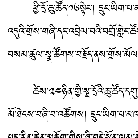
ཕྱི་དྲོ་ཆུ་ཚོད་༡༦སྟེང་། དྲུང་ཡིག་པ་
འདུའི་གྲོས་གཞི་དང་འབྲེལ་བའི་བགྲོ་གླེ
བསམ་ཚུལ་སྣ་ཚོགས་བརྗོད་ནས་གྲོས་མོལ
ཚེས་༢༤ཉིན་གྱི་སྔ་དྲོའི་ཆུ་ཚོད་དགུ་དང་
མོ་ཐེངས་བཞི་བ་འཚོགས། དྲུང་ཡིག་པ་མཁན