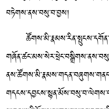
བཏེགས་ནས་བསུ་བ་བྱས།
ཚོགས་མི་རྣམས་རིན་སྤུངས་དགོན་པའི་ཉ
གཞོན་ཚང་མས་སེར་ཕྲེང་བསྒྲིགས་ནས་བསུ་བ
ནས་ཚོགས་མི་རྣམས་གདན་བཞུགས་གནང་བ
གདངས་དབྱངས་སྙན་མོས་བསུ་བ་ལེགས་པར