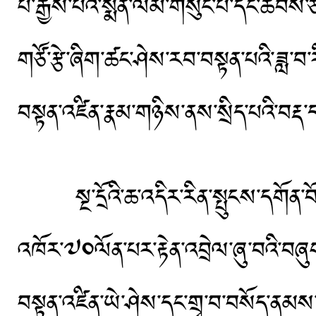
པ་རྒྱས་པའི་སྨོན་ལམ་གསུང་པ་དང་ཆབས་ཅ
གཙོ་རྩེ་ཞིག་ཚང་ཤེས་རབ་བསྟན་པའི་ཟླ་བ་རིན
བསྟན་འཛིན་རྣམ་གཉིས་ནས་སྲིད་པའི་བརྡ་
སྔ་དྲོའི་ཆ་འདིར་རིན་སྤུངས་དགོན་བོན་ག
འཁོར་༧༠ལོན་པར་རྟེན་འབྲེལ་ཞུ་བའི་བ
བསྟན་འཛིན་ཡེ་ཤེས་དང་གྲྭ་བ་བསོད་ནམས་ད