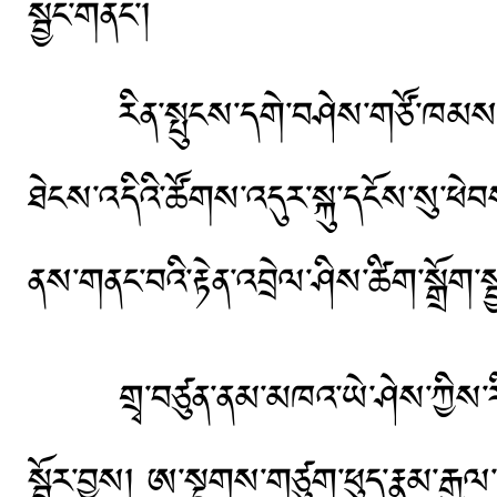
སྦྱང་གནང་།
རིན་སྤུངས་དགེ་བཤེས་གཙོ་ཁམས་ཆེན
ཐེངས་འདིའི་ཚོགས་འདུར་སྐུ་དངོས་སུ
ནས་གནང་བའི་རྟེན་འབྲེལ་ཤིས་ཚིག་སྒྲོག་ས
གྲྭ་བཙུན་ནམ་མཁའ་ཡེ་ཤེས་ཀྱིས་རིན་
སྦྱོར་བྱས། ཨ་སྔགས་གཙུག་ཕུད་རྣམ་རྒྱལ