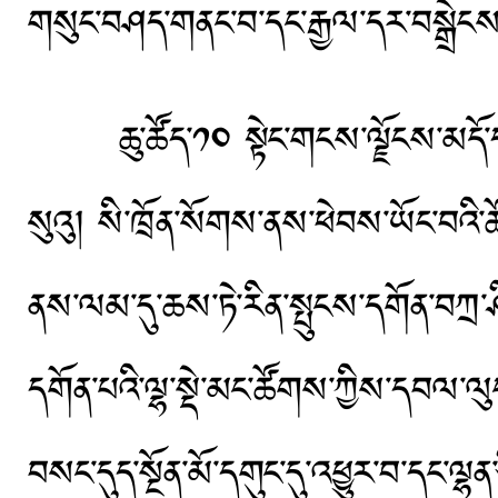
གསུང་བཤད་གནང་བ་དང་རྒྱལ་དར་བསྒྲེངས་
ཆུ་ཚོད་༡༠ སྟེང་གངས་ལྗོངས་མདོ་དབུ
སུའུ། སི་ཁྲོན་སོགས་ནས་ཕེབས་ཡོང་བའི་ཚོ
ནས་ལམ་དུ་ཆས་ཏེ་རིན་སྤུངས་དགོན་བཀྲ་ཤིས་
དགོན་པའི་ལྷ་སྡེ་མང་ཚོགས་ཀྱིས་དབལ་
བསང་དུད་སྔོན་མོ་དགུང་དུ་འཕྱུར་བ་དང་ལྷ