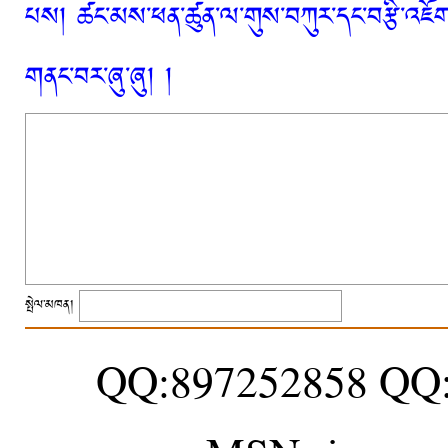
པས། ཚང་མས་ཕན་ཚུན་ལ་གུས་བཀུར་དང་བརྩི་འཇོག་
གནང་བར་ཞུ་ཞུ། །
སྤེལ་མཁན།
QQ:897252858 QQ