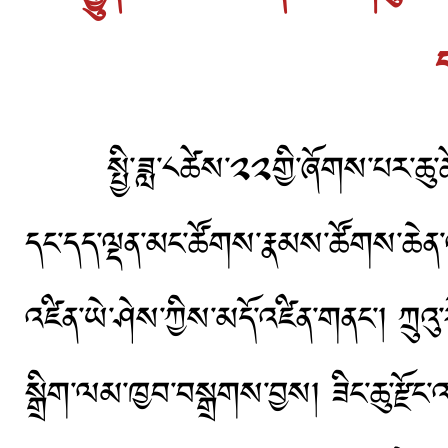
སྤྱི་ཟླ་༨ཚེས་༢༢གྱི་ཞོགས་པར་ཆུ་ཚོད་༨
དང་དད་ལྡན་མང་ཚོགས་རྣམས་ཚོགས་ཆེན་འ
འཛིན་ཡེ་ཤེས་ཀྱིས་མདོ་འཛིན་གནང་། ཀྲུའུ་
སྒྲིག་ལམ་ཁྱབ་བསྒྲགས་བྱས། ཟིང་ཆུ་རྫོང་