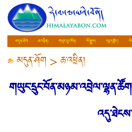
མདུན་ཤོག
ཆ་འཕྲིན།
གཡུང་དྲུང་བོན།
ལོ་རྒྱུས།
དཔྱད་གླེང་།
ལེ
མདུན་ཤོག
>
ཆ་འཕྲིན།
གཡུང་དྲུང་བོན་མཉམ་འབྲེལ་ལྷན་ཚ
འདུ་ཐེང