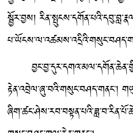
སྦྱོར་བྱས། རིན་སྤུངས་དགོན་པའི་དབུ་བླ
པ་ཡོངས་ལ་འཚམས་འདྲིའི་གསུང་བཤད་ག
བྱང་བྱ་དུར་དགའ་མལ་དགོན་ཆེན་གྱི་མཁ
རྟེན་འབྲེལ་ཞུ་བའི་གསུང་བཤད་གནང་། གཡུ
ཞིག་ཚང་ཤེས་རབ་བསྟན་པའི་ཟླ་བ་རིན་པོ་