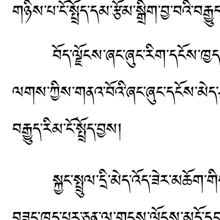
གཉིས་པ་ངོ་སྤྲོད་དམ་རྩོམ་སྒྲིག་བྱ་བའི་བརྒ
བོད་ལྗོངས་ཞང་ཞུང་རིག་དངོས་ཁྱད་ཐོན
ལགས་ཀྱིས་གནའ་བོའི་ཞང་ཞུང་དངོས་མེད
བརྒྱུད་རིམ་ངོ་སྤྲོད་བྱས།
སྐྱང་སྤྲུལ་དྲི་མེད་འོད་ཟེར་མཆོག་གིས་
བཟང་ཁྱད་པར་ཅན་ལ་གངས་ལྗོངས་མདོ་ད