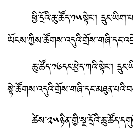
ཕྱི་དྲོའི་ཆུ་ཚོད་༡༥སྟེང་། དྲུང་ཡིག
ཡོངས་ཀྱིས་ཚོགས་འདུའི་གྲོས་གཞི་དང་འབ
ཆུ་ཚོད་༡༦དང་ཕྱེད་ཀའི་སྟེང་། དྲུང་ཡ
སྟེ་ཚོགས་འདུའི་གྲོས་གཞི་དང་མཐུན་པའི་
ཚེས་༢༥ཉིན་གྱི་སྔ་དྲོའི་ཆུ་ཚོད་དགུའ