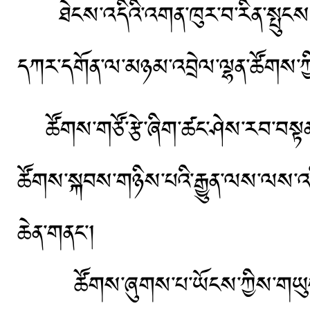
ཐེངས་འདིའི་འགན་ཁུར་བ་རིན་སྤུངས་དག
དཀར་དགོན་ལ་མཉམ་འབྲེལ་ལྷན་ཚོགས་ཀྱ
ཚོགས་གཙོ་རྩེ་ཞིག་ཚང་ཤེས་རབ་བསྟན་པ
ཚོགས་སྐབས་གཉིས་པའི་རྒྱུན་ལས་ལས་འ
ཆེན་གནང་།
ཚོགས་ཞུགས་པ་ཡོངས་ཀྱིས་གཡུང་དྲུང