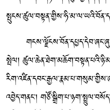
སྤུངས་ཚུལ་བསྟན་གྱིས་ཧི་མ་ལ་ཡའི་བོན་ད
གངས་ལྗོངས་བོན་དཔྱད་དེབ་ཞང་ཞུང་ཤེས
སྤེལ། ཚུལ་ཆེན་ཐེག་མཆོག་བསྟན་པའི་ཉི་མ
རིག་འཛིན་དབང་རྒྱལ་རྣམ་པ་གསུམ་གྱིས་ཞང
འབྱེད་གནང་། གཙོ་སྒྲིག་པ་ཉག་སྤྲུལ་བསོ