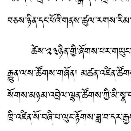
བཅས་ཉིན་དང་པོའི་གནས་ཚུལ་རགས་རིམ་
ཚེས་༢༣ཉིན་གྱི་ཞོགས་པར་གཡུང་དྲུང
རྒྱུན་ལས་ཚོགས་གཞོན། མཚན་འཛིན་ཚོགས་ག
སོགས་མཉམ་འབྲེལ་ལྷན་ཚོགས་ཀྱི་མི་སྣ་བཅོ
ཁྲི་འཛིན་སོ་བཞི་པ་ལུང་རྟོགས་ཟླ་བ་དར་ར