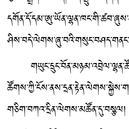
དགོན་དོ་དམ་ཨུ་ཡོན་ལྷན་ཁང་གི་ཚབ་ཞུ
ཤིས་བདེ་ལེགས་ཞུ་བའི་གསུང་བཤད་གནང་
གཡུང་དྲུང་བོན་མཉམ་འབྲེལ་ལྷན་ཚོགས
ཚོགས་ཀྱི་ངོས་ནས་དྲན་རྟེན་ལེགས་སྐྱེས་
གཅིག་བཀའ་དྲིན་ལེགས་མཚོན་དུ་