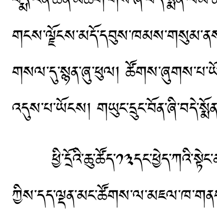
པདྨ་རིན་ཆེན་མཆོག་གིས་ཞི་བདེ་སྨོན་ལམ
གངས་ལྗོངས་མདོ་དབུས་ཁམས་གསུམ་ནས་ཞི་བ
གསལ་དུ་སྙན་ཞུ་ཕུལ། ཚོགས་ཞུགས་པ་ཡོང
འདུས་པ་ཡོངས། གཡུང་དྲུང་བོན་ཞི་བདེ་
ཕྱི་དྲོའི་ཆུ་ཚོད་༡༣དང་ཕྱེད་ཀའི་སྟེང་
ཀྱིས་དད་ལྡན་མང་ཚོགས་ལ་མཇལ་ཁ་གནང