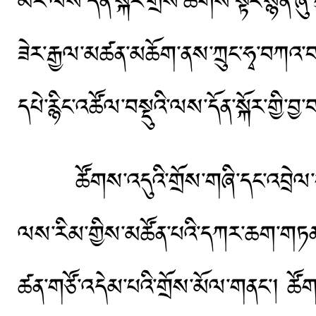
མར་ལས་དོན་སྐོར་གྲོས་ཚོགས་སྟེང་སྙན་ཞུ
ཟེར་རྒྱལ་མཚན་མཆོག་ནས་ཀྲུང་ཧྭ་བཀའ་བརྟ
དཔེ་རྙིང་འཚོལ་བསྡུའི་ལས་དོན་སྐོར་གྱི་བྱ་
ཚོགས་འདུའི་གྲོས་གཞི་དང་འབྲེལ་བའི་བག
ལས་རིམ་གྱིས་མཚོན་པའི་དཀར་ཆག་གཏན
ཚན་གཙོ་འདེམ་པའི་གྲོས་མོལ་གནང་། ཚོག