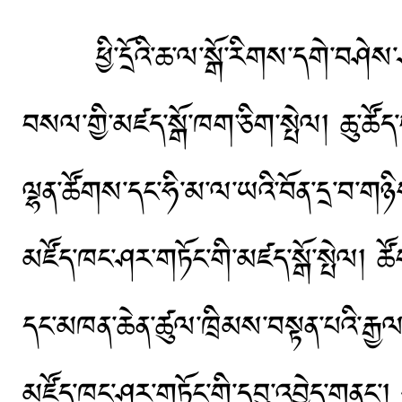
ཕྱི་དྲོའི་ཆ་ལ་སྒོ་རིགས་དགེ་བཤེས་
བསལ་གྱི་མཛད་སྒོ་ཁག་ཅིག་སྤེལ། ཆུ་ཚོད་བ
ལྷན་ཚོགས་དང་ཧི་མ་ལ་ཡའི་བོན་དྲ་བ་ག
མཛོད་ཁང་ཤར་གཏོང་གི་མཛད་སྒོ་སྤེལ། ཚོག
དང་མཁན་ཆེན་ཚུལ་ཁྲིམས་བསྟན་པའི་རྒྱལ་
མཛོད་ཁང་ཤར་གཏོང་གི་དབུ་འབྱེད་གནང་། ཧི