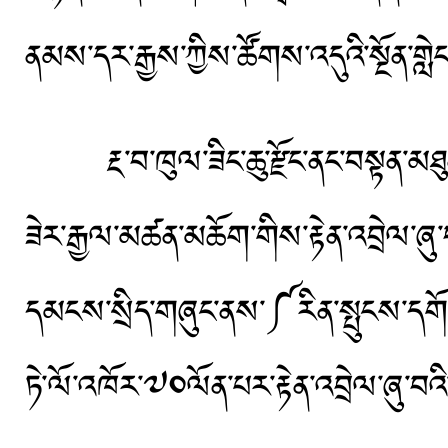
ནམས་དར་རྒྱས་ཀྱིས་ཚོགས་འདུའི་སྔོན་གླེང
རྔ་བ་ཁུལ་ཟིང་ཆུ་རྫོང་ནང་བསྟན་མཐུན་ཚ
ཟེར་རྒྱལ་མཚན་མཆོག་གིས་རྟེན་འབྲེལ་ཞུ་བ
དམངས་སྲིད་གཞུང་ནས་༼རིན་སྤུངས་དགོན་བ
ཏེ་ལོ་འཁོར་༧༠ལོན་པར་རྟེན་འབྲེལ་ཞུ་