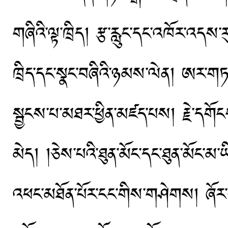
གཞིའི་ལྟ་ཁྲིད། རྩ་རླུང་དང་འཁོར་འདས
ཁྲིད་དང་སྣང་བཞིའི་ཉམས་ལེན། ཨར་གཏད་
སྦྱངས་པ་མཐར་ཕྱིན་མཛད་པས། རྗེ་དགོངས་
མེད། །ཅེས་པའི་ཐུན་མོང་དང་ཐུན་མོང་མ་ཡི
འཕང་མཐོན་པོར་ངང་གིས་གཤེགས། ཞོར་དུ་