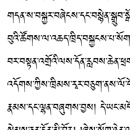
གདན་ས་བསྐྱར་བཞེངས་དང་བསྙེན་སྒྲུབ་སྒོམ
བུའི་ཚོགས་ལ་འཆད་ཁྲིད་བསྐྱངས་པ་སོ
བར་བསྟན་འགྲོའི་ལས་དོན་རླབས་ཆེན་ཕྲག
འདོགས་ཀྱིས་ཁྲིམས་རྭར་བཅུག་ནས་ལོ་ངོ་
རྣམས་དང་ལྷན་བཞུགས་བྱས། དེ་ཡང་མདོ་