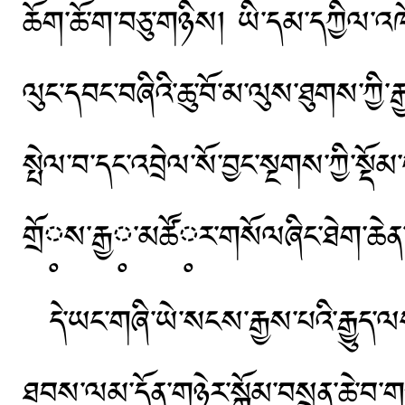
ཆོག་ཆོ་ག་བཅུ་གཉིས། ཡི་དམ་དཀྱིལ་འཁོ
ལུང་དབང་བཞིའི་ཆུ་བོ་མ་ལུས་ཐུགས་ཀྱི་ར
སྤེལ་བ་དང་འབྲེལ་སོ་བྱང་སྔགས་ཀྱི་སྡ
གྲོ༷ས་རྒྱ༷་མཚོ༷ར་གསོལཞིང་ཐེག་ཆེན་རི
དེ་ཡང་གཞི་ཡེ་སངས་རྒྱས་པའི་རྒྱུ
ཐབས་ལམ་དོན་གཉེར་སྒོམ་བསྲན་ཆེ་བ་ག