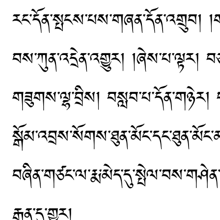
རང་དོན་སྤངས་པས་གཞན་དོན་འགྲུབ། །ག
བས་ཀུན་འདྲེན་འགྱུར། །ཞེས་པ་ལྟར། བ
གཟུགས་ལྷ་བྲིས། བསླབ་པ་དོན་གཉེར། བཅའ་
སྒོམ་འབྲས་སོགས་ཐུན་མོང་དང་ཐུན་མོང
བཞིན་གཙང་ལ་རྨ་མེད་དུ་སྤེལ་བས་གཤེན
རྒྱན་དུ་གྱུར།