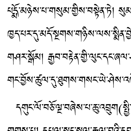
པདྨོ་མཉེས་པ་གསུམ་གྱིས་བསྟེན་ཏེ། སུ
ཁྱད་པར་དུ་མདོ་སྔགས་གཉིས་ལས་སྨིན་བྱེད་
གཤར་སྒོམ། རྒྱབ་བརྟེན་གྱི་ལུང་དང་ཞལ
གང་བྱོས་ཚུལ་དུ་ཐུགས་གསང་ཡེ་ཤེས་འ
དགུང་ལོ་བཅོ་ལྔ་བཞེས་པ་ཆུ་འབྲུག(ས