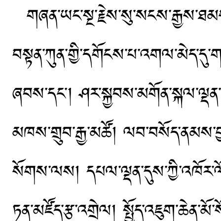
གཞན་ཡང་སྔ་རྗེས་སུ་སངས་རྒྱས་ཐམས
བསྟན་ཀུན་གྱི་དགོངས་པ་འགལ་མེད་དུ
ཞབས་དང༌། ཤར་སྐྱབས་མགོན་སྐལ་ལྡན་རྒྱ་
མཁས་གྲུབ་རྒྱ་མཚོ། ལབ་བསོད་ནམས་བྱང་
སོགས་ལས། དཔལ་ལྡན་དུས་ཀྱི་འཁོར་ལ
ཏན་མཛོད་རྩ་འགྲེལ། སྤྱོད་འཇུག་ཆེན་