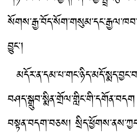
སོགས་རྒྱ་བོད་སོག་གསུམ་དང་རྒྱལ་ཁབ་
བྱུང༌།
མདོར་ན་དམ་པ་གང་ཉིད་མདོ་སྨད་བྱང་བརྒ
བཤད་སྒྲུབ་སྨིན་གྲོལ་གླིང་གི་དགོན་བདག
བསྟན་བདག་བཅས། སྲིད་ཕྱོགས་ནས་ཀྱང་སྔ་ར