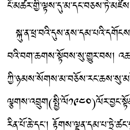
ངོ་མཚར་གྱི་ལྟས་དུ་མ་དང་བཅས་ཏེ་མཛེས
སྐུ་ན་ཕྲ་བའི་དུས་ནས་དམ་པའི་དགོངས་ས
བའི་བག་ཆགས་སྟོབས་སུ་གྱུར་བས། འཆད་
ཀྱི་ཉམས་སོགས་མ་བཅོས་རང་ཆས་སུ་མངོན་
ལྕགས་འབྲུག(སྤྱི་ལོ༡༩༤༠)ལོར་བྱང་སྟོ
རིན་པོ་ཆེ་དང༌། རྟོགས་ལྡན་དམ་པ་ཏྲེ་ཚང་ས