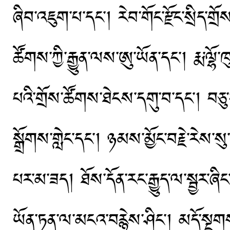
ཞིབ་འཇུག་པ་དང༌། རེབ་གོང་རྫོང་སྲིད་གྲོས
ཚོགས་ཀྱི་རྒྱུན་ལས་ཨུ་ཡོན་དང༌། རྨ་ལྷོ་ཁུ
པའི་གྲོས་ཚོགས་ཐེངས་དགུ་བ་དང༌། བཅུ
སྒྲོགས་གླེང་དང༌། ཉམས་མྱོང་བརྗེ་རེས་
པར་མ་ཟད། ཐོས་དོན་རང་རྒྱུད་ལ་སྦྱར་ཞ
ཡོན་ཏན་ལ་མངའ་བརྙེས་ཤིང༌། མདོ་སྔགས་བ