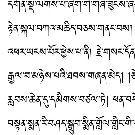
དགོན་སྡེ་ལེགས་པོ་ཞིག་གི་གཞི་ཟུངས་ཞ
རྟེན་སྐལ་བཀའ་མཆིད་བཅས་གནང་བས། འབྱུང
འཕར་ཡངས་པོར་ཕྱེས་པ་ནི། རྗེ་གསང་དོ
རྒྱལ་བ་མཉེས་པའི་ཐབས་གཞན་མེད། །ཅེས
རླབས་ཆེན་དུ་དམིགས་བཙལ་ཏེ། ཕན་བདེ
བསྟན་སྨན་རི་བཤད་སྒྲུབ་སྨིན་གློལ་གླི