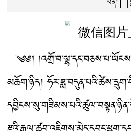
བོན།
]
[
༄༅། །འགྲོ་བ་ལྷ་དང་བཅས་པ་ཡོངས་ཀ
མཆོག་ཉིད། ཧོར་ཟླ་བདུན་པའི་ཚེས་དྲུག་ག
དབྱིངས་སུ་གཟིམས་པའི་ཚུལ་བསྟན་ཉིན་དེ་
རྫའི་རྒྱལ་ཚབ་འཇིགས་མེད་དབང་ཕྱུག་དང་།