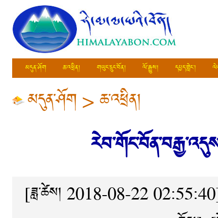
མདུན་ཤོག
ཆ་འཕྲིན།
གཡུང་དྲུང་བོན།
ལོ་རྒྱུས།
དཔྱད་གླེང་།
ལེ
མདུན་ཤོག
>
ཆ་འཕྲིན།
རེབ་གོང་བོན་བརྒྱ་འད
[ཟླ་ཚེས། 2018-08-22 02:55:40