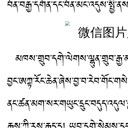
བོན་བརྒྱ་དགོན་དང་བོན་མང་འདུས་སྤྱི
མཁས་གྲུབ་དགེ་ལེགས་ལྷུན་གྲུབ་རྒྱ་
བྱང་ཨཀྟ་རོང་ཆེན་ཞེས་བྱ་བ་རེབ་གོང་གསེ
ནང་ཚན་མག་སར་གཡུང་དྲུང་བདུད་འདུལ་གླི
རྒྱས་ཀྱི་རུས་རྒྱུད་དུ། ཡབ་དགེ་སེམས་ད