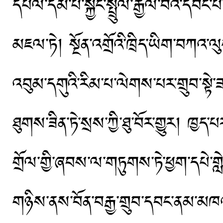
དཔལ་དམ་པ་སྐྱང་སྤྲུལ་རྒྱལ་བའི་དབང་པ
མཇལ་ཏེ། སྔོན་འགྲོའི་ཁྲིད་ཡིག་བཀའ་ལུང་
འབུམ་དགུའི་རིམ་པ་ལེགས་པར་གྲུབ་སྟེ་ཟབ
ཐུགས་ཟིན་ཏེ་སྲས་ཀྱི་ཐུ་བོར་གྱུར། ཁྱད་པ
གྲོལ་གྱི་ཞབས་ལ་གཏུགས་ཏེ་ཕྱག་དཔེ་གླེ
གཉིས་ནས་བོན་བརྒྱ་གྲུབ་དབང་ནམ་མཁའ