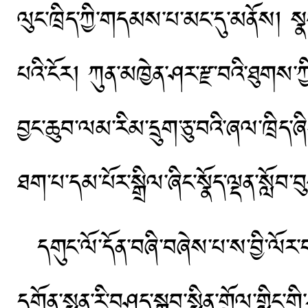
ལུང་ཁྲིད་ཀྱི་གདམས་པ་མང་དུ་མནོས། སྣང
པའི་ངོར། ཀུན་མཁྱེན་ཤར་རྫ་བའི་ཐུགས་ཀྱི་
བྱང་ཆུབ་ལམ་རིམ་དྲུག་ཅུ་བའི་ཞལ་ཁྲིད་
ཐག་པ་དམ་པོར་སྒྲིལ་ཞིང་སྣོད་ལྡན་སློབ
དགུང་ལོ་དོན་བཞི་བཞེས་པ་ས་བྱི་ལོར་
དགོན་སྨན་རི་བཤད་སྒྲུབ་སྨིན་གྲོལ་གླིང་