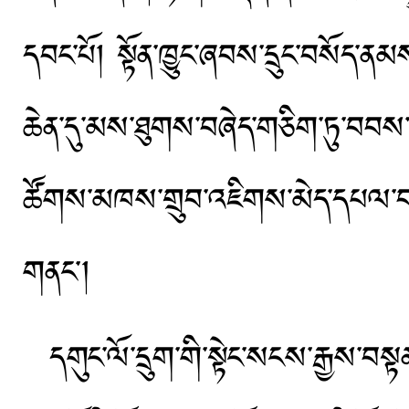
དབང་པོ། སྟོན་ཁྱུང་ཞབས་དྲུང་བསོད་ནམས་
ཆེན་དུ་མས་ཐུགས་བཞེད་གཅིག་ཏུ་བབས་ཏེ
ཚོགས་མཁས་གྲུབ་འཇིགས་མེད་དཔལ་བཟང་པ
གནང༌།
དགུང་ལོ་དྲུག་གི་སྟེང་སངས་རྒྱས་བསྟན