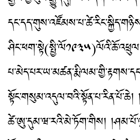
དང་དད་གུས་འཛོམས་པ་ཚེ་རིང་སྐྱིད་གཉིས་ཀ
ཤིང་ཕག་སྟེ(སྤྱི་ལོ༡༩༣༥)ལོའི་ཆོ་འཕྲུལ
པ་མེད་པར་ཡ་མཚན་རྨི་ལམ་གྱི་རྟགས་དང
སྟོང་གསུམ་འདུལ་བའི་སྟོན་པ་རིན་པོ་ཆེ
ཚེ་ཨུ་དུམ་ཝ་རའི་མེ་ཏོག་གིས། །ཤམ་པོ