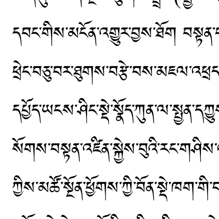
དབང་གིས་མངོན་འགྱུར་བྱས་ཐོག བསྟན་
ཕྲེང་བཅུ་བར་ཐུགས་བརྩེ་བས་མཇལ་འཕྲ
དཔྱོད་ཡངས་ཤིང་སྡེ་སྣོད་ཀུན་ལ་སྤྱན་དཀ
སོགས་བསྟན་འཛིན་སྐྱེས་བུའི་རང་གཤིས
ཀྱིས་མཚོ་སྔོན་ཕྱོགས་ཀྱི་བོན་སྡེ་ཁག