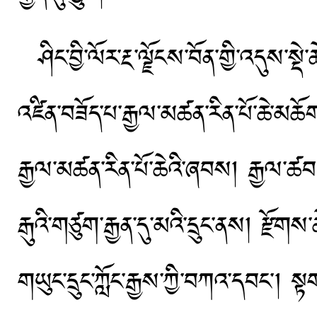
ཤིང་བྱི་ལོར་རྔ་ལྗོངས་བོན་གྱི་འདུས
འཛིན་བཟོད་པ་རྒྱལ་མཚན་རིན་པོ་ཆེ་མཆོ
རྒྱལ་མཚན་རིན་པོ་ཆེའི་ཞབས། རྒྱལ་ཚབ་ར
རྒུའི་གཙུག་རྒྱན་དུ་མའི་དྲུང་ནས། རྫོགས་
གཡུང་དྲུང་ཀློང་རྒྱས་ཀྱི་བཀའ་དབང༌། 