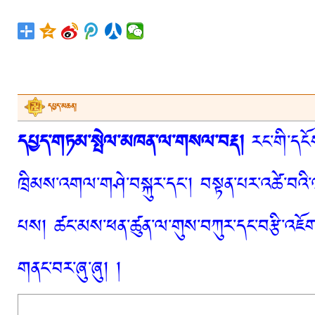
དཔྱད་མཆན།
དཔྱད་གཏམ་སྤེལ་མཁན་ལ་གསལ་བརྡ།
རང་གི་དངོས
ཁྲིམས་འགལ་གཤེ་བསྐུར་དང་། བསྟན་པར་འཚེ་བའི་
པས། ཚང་མས་ཕན་ཚུན་ལ་གུས་བཀུར་དང་བརྩི་འཇོག་
གནང་བར་ཞུ་ཞུ། །