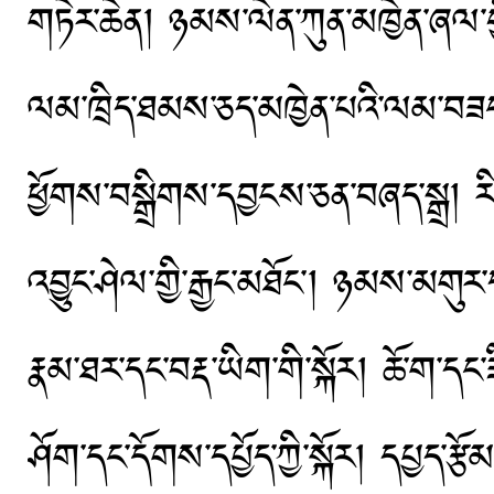
གཏེར་ཆེན། ཉམས་ལེན་ཀུན་མཁྱེན་ཞལ་ག
ལམ་ཁྲིད་ཐམས་ཅད་མཁྱེན་པའི་ལམ་བཟང༌།
ཕྱོགས་བསྒྲིགས་དབྱངས་ཅན་བཞད་སྒྲ། རིས་
འབྱུང་ཤེལ་གྱི་རྒྱང་མཐོང༌། ཉམས་མགུར་དང
རྣམ་ཐར་དང་བརྡ་ཡིག་གི་སྐོར། ཆོ་ག་དང་ཟིན
ཤོག་དང་དོགས་དཔྱོད་ཀྱི་སྐོར། དཔྱད་རྩ