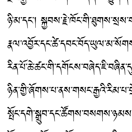
ཉི་མ་དང་། སྐྱབས་རྗེ་ཁོང་གི་ཐུགས་སྲ
རྣལ་འབྱོར་དང་ཚེ་དབང་བོད་ཡུལ་མ་སོགས
རིན་པོ་ཆེ་ཚང་གི་དགོངས་བཞེད་ཇི་བཞིན་
ཉིན་གྱི་ཞོགས་པ་ནས་གསང་རྒྱའི་རིམ་པ་
སྤོང་དགེ་སྒྲུབ་དང་ཚོགས་བསགས་ཉམས་ལ