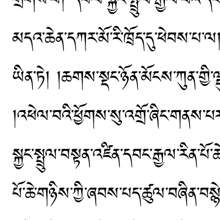
གྲགས་པ། དཔལ་སྐྱང་སྤྲུལ་རྒྱལ་བའི་དབ
མདའ་ཆེན་དཀར་མོ་རི་ཁྲོད་དུ་ཕེབས་པ་ལ
ཡིན་ཏེ། །ཆགས་སྡང་ཉོན་མོངས་ཀུན་གྱི་
།འཕེལ་བའི་ཕྱོགས་སུ་འགྲོ་ཞིང་གནས་པར་
སྐྱང་སྤྲུལ་བསྟན་འཛིན་དབང་རྒྱལ་རིན་པོ
པོ་ཆེ་གཉིས་ཀྱི་ཞབས་པད་ཚུལ་བཞིན་བསྙེ