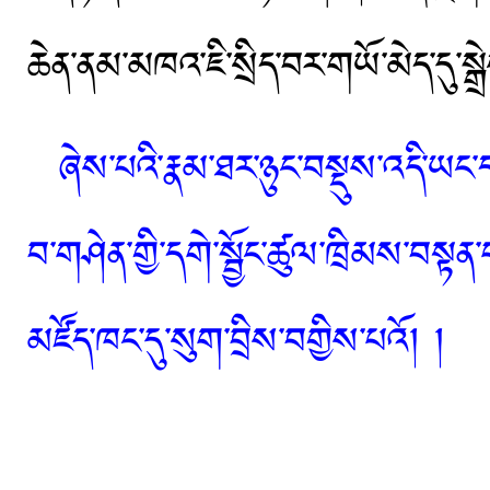
ཆེན་ནམ་མཁའ་ཇི་སྲིད་བར་གཡོ་མེད་དུ་
ཞེས་པའི་རྣམ་ཐར་ཉུང་བསྡུས་འདི་ཡང
བ་གཤེན་གྱི་དགེ་སྦྱོང་ཚུལ་ཁྲིམས་བསྟན
མཛོད་ཁང་དུ་སུག་བྲིས་བགྱིས་པའོ། །