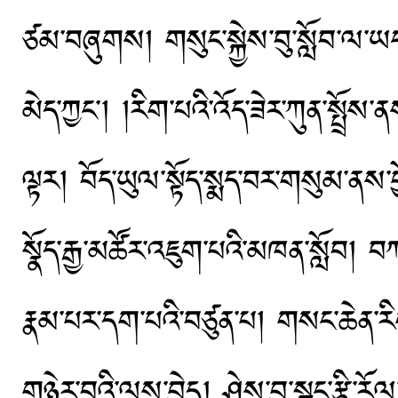
ཙམ་བཞུགས། གསུང་སྐྱེས་བུ་སློབ་ལ་ཡང༌།
མེད་ཀྱང༌། །རིག་པའི་འོད་ཟེར་ཀུན་སྤྲ
ལྟར། བོད་ཡུལ་སྟོད་སྨད་བར་གསུམ་ནས་བྱོ
སྣོད་རྒྱ་མཚོར་འཇུག་པའི་མཁན་སློབ། 
རྣམ་པར་དག་པའི་བཙུན་པ། གསང་ཆེན་རིག
གཉེར་བའི་ལས་བྱེད། ཤེས་བྱ་སྦྲང་རྩི་རོལ་བའ