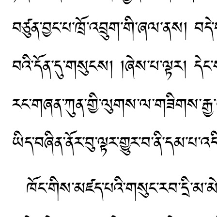
བཙུན་བྱང་པ་ཁྲོ་འབྲུག་གི་ཞལ་ནས། བདེ
བའི་དོན་དུ་གསུངས། །ཞེས་པ་ལྟར། དེང་ས
རང་གཞན་ཀུན་གྱི་ལུགས་ལ་གཟིགས་རྒྱ་ཡ
ཡིད་བཞིན་ནོར་བུ་ལྟར་གྱུར་བ་ནི་དམ་པ་འ
ཁོང་གིས་མཛད་པའི་གསུང་རབ་དྲི་མ་མེ