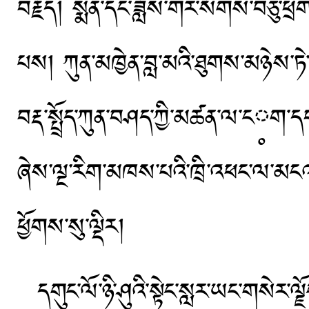
བརྗོད། སྨན་དང་ཟློས་གར་སོགས་བཅུ་ཕྲ
པས། ཀུན་མཁྱེན་བླ་མའི་ཐུགས་མཉེས་ཏེ
བརྡ་སྤྲོད་ཀུན་བཤད་ཀྱི་མཚན་ལ་ང༷ག་
ཞེས་ལྔ་རིག་མཁས་པའི་ཁྲི་འཕང་ལ་མངའ
ཕྱོགས་སུ་ལྡིར།
དགུང་ལོ་ཉི་ཤུའི་སྟེང་སླར་ཡང་གསེར་ལྗོ