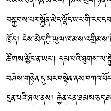
སེམས་ཅན་དོན་མི་བོར། །ཞེས་སྲོག་ཉེན་ལ
བསྐྱབས་པར་སྐྱོན་མེད་ལྷོད་ཡང་གི་རང་ད
ཁྲོད། ངེས་མེད་ཀྱི་ཡུལ་ཁམས་འགྲིམས་ཏ
ཚོགས་མྱོང་ན་ཡང༌། དམ་པའི་ཐུགས་ལ་སྐྱ
བཤེས་གཉེན་དུ་མར་བསྟེན་ནས་བཀའ་པོད་ར
དྲན་པའི་ཞལ་ནས། རྐྱེན་ངན་ཐམས་ཅད