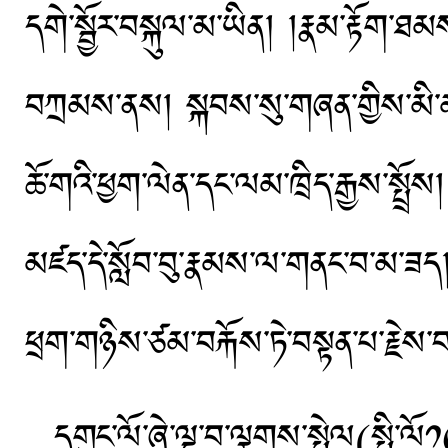
དགེ་སྦྱོར་བསྐུལ་མ་ཡིན། །རྣམ་རྟོག་
བཀྲམས་ནས། སྐབས་སུ་གཞན་གྱིས་མི་མང
ཆོ་གའི་ཕྱག་ལེན་དང་ལམ་ཁྲིད་རྒྱས་སྤྲོས།
མཛད་དེ་སློབ་བུ་རྣམས་ལ་གནང་བ་མ་ཟད། 
ཕྲག་གཉིས་ཙམ་བརྐོས་ཏེ་བསྟན་པ་རྗེ
དགུང་ལོ་ཞེ་ལྔ་བ་ལྕགས་སྤྲེལ(སྤྱི་