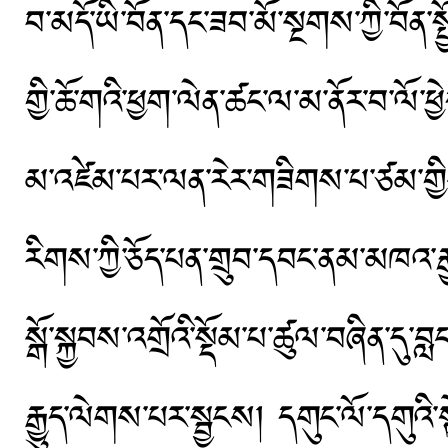
བ་མདོ་ཡི་བོན་དང་ཟབ་མོ་སྔགས་ཀྱི་བོན་སྤ
གྱི་ཆོ་གའི་ཕྱག་ལེན་ཚང་ལ་མ་ནོར་བ་ལོ
མ་འཛེམ་པར་ལན་རེར་གཟིགས་པ་ཙམ་གྱིས་མ
རིགས་ཀྱི་ཅོད་པན་གྲུབ་དབང་ནམ་མཁའ་ར
སྒོ་སྐྱབས་འགྲོའི་སྡོམ་པ་ཚུལ་བཞིན་དུ་
རྒྱུད་ལེགས་པར་སྦྱངས། དགུང་ལོ་དགུའི་སྟ