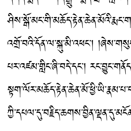
ཤིས་སྒོ་མང་གི་མཆོད་རྟེན་ཆེན་མོའི་ར
འགྲོ་བའི་དོན་ལ་སྐུ་མི་འཕང་། །ཞེས་
པར་འཛམ་གླིང་ཞི་བདེ་དང་། རང་བྱུང་གན
སྟག་ལོར་མཆོད་རྟེན་ཆེན་མོ་ཕྱི་ཡི་རྣམ་
ཀྱི་དཔལ་དུ་བརྗིད་ཆགས་བྱིན་ལྡན་དུ་མང