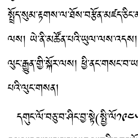
སྤྲོད་སུམ་རྟགས་ལ་ཐོས་བརྩོན་མཛད་ཅིང་མ
ལས། ཡེ་ནི་མཚོན་པའི་ཡུལ་ལས་འདས། །
ལུང་རྒྱུན་གྱི་སྐོར་ལས། ཕྱི་ནང་གསང་བ་
པའི་ལུང་གསན།
དགུང་ལོ་བཅུ་བ་ཤིང་བྱ་སྟེ(སྤྱི་ལོ