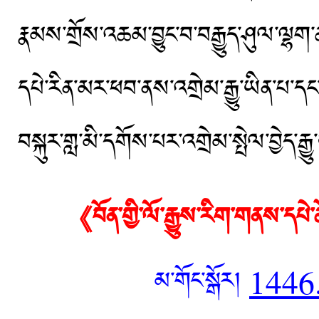
རྣམས་གྲོས་འཆམ་བྱུང་བ་བརྒྱུད་ཤུལ་ལྷག་
དཔེ་རིན་མར་ཕབ་ནས་འགྲེམ་རྒྱུ་ཡིན་པ་དང་།
བསྐུར་གླ་མི་དགོས་པར་འགྲེམ་སྤེལ་བྱེད་
《བོན་གྱི་ལོ་རྒྱུས་རིག་གནས་ད
མ་གོང་སྒོར།
1446