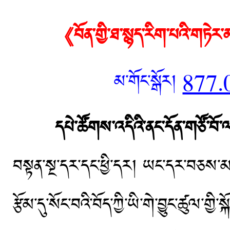
《བོན་གྱི་ཐ་སྙད་རིག་པའི་གཏེ
མ་གོང་སྒོར།
877.
དཔེ་ཚོགས་འདིའི་ནང་དོན་གཙོ་བོ་
བསྟན་སྔ་དར་དང་ཕྱི་དར། ཡང་དར་བཅས་མཁ
རྩོམ་དུ་སོང་བའི་བོད་ཀྱི་ཡི་གེ་བྱུང་ཚུལ་ག