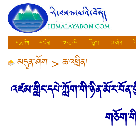
མདུན་ཤོག
ཆ་འཕྲིན།
གཡུང་དྲུང་བོན།
ལོ་རྒྱུས།
དཔྱད་གླེང་།
ལེ
མདུན་ཤོག
>
ཆ་འཕྲིན།
འཛམ་གླིང་དཔེ་ཀློག་གི་ཉིན་མོར་བོན
གཅོག་གི