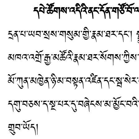
དཔེ་ཚོགས་འདིའི་ནང་དོན་གཙོ་བོ
དྲན་པ་ཡབ་སྲས་གསུམ་གྱི་རྣམ་ཐར་དང་། སྤྲུ
མཁའ་འགྲོ་རྒྱ་མཚོའི་རྣམ་ཐར་སོགས་ཀྱིས་
མོ་ཀུན་མཁྱེན་ཉི་མ་བསྟན་འཛིན་དང་སྦ་སེ
དགུ་བཅས་ད་སྔ་པར་དུ་བཞེངས་མ་མྱོང་བའི་
གྲུབ་ཡོད།