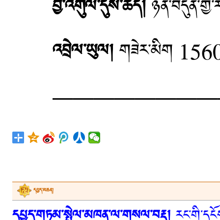
བྱ་འགུལ་དུས་ཚོད།
ཉིན་བདུན་
འབྲེལ་ཡུལ།
གཟེར་མིག 1
—————————
དཔྱད་མཆན།
དཔྱད་གཏམ་སྤེལ་མཁན་ལ་གསལ་བརྡ།
རང་གི་དངོས