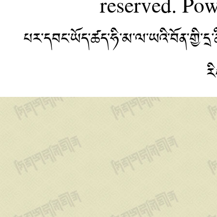
reserved. Po
པར་དབང་ཡོད་ཚད་ཧི་མ་ལ་ཡའི་བོན་གྱི་
ར