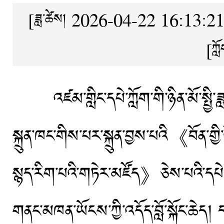
[ཟླ་ཚེས། 2026-04-22 16:13:21
[ཀླ
འཛམ་གླིང་དཔེ་ཀློག་གི་ཉིན་མོ་སྤྱི་ཟ
སྐྲུན་ཁང་གིས་པར་སྐྲུན་བྱས་པའི《བོན་
སྙད་རིག་པའི་གཏེར་མཛོད》ཅེས་པའི་དཔེ་ཚ
གནང་མཁན་ཡོངས་ཀྱི་འདོད་བློ་སྐོང་ཆེད། ད