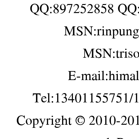
QQ:897252858 QQ
MSN:rinpung
MSN:tris
E-mail:hima
Tel:13401155751/
Copyright © 2010-20