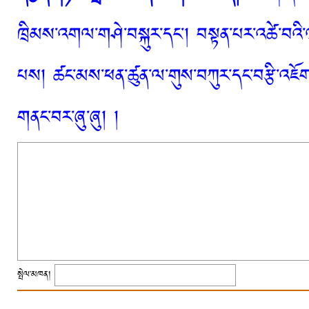
ཁྲིམས་འགལ་གཤེ་བསྐུར་དང་། བསྟན་པར་འཚེ་བའི་
པས། ཚང་མས་ཕན་ཚུན་ལ་གུས་བཀུར་དང་བརྩི་འཇོག་
གནང་བར་ཞུ་ཞུ། །
སྤེལ་མཁན།