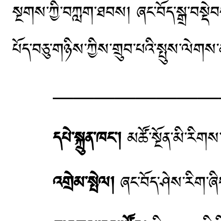
སྔགས་ཀྱི་བཀླག་ཐབས། ཞང་བོད་སྒྲ་བསྡེབ
པོད་བཅུ་གཉིས་ཀྱིས་གྲུབ་པའི་སྤུས་ལེགས
—————————
དཔེ་སྐྲུན་ཁང་།
མཚོ་སྔོན་མི་རིགས་
འགྲེམ་སྤེལ།
ཞང་བོད་ཤེས་རིག་ཞ