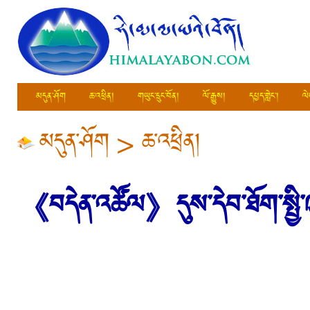
མདུན་ཤོག
ཆ་འཕྲིན།
གཡུང་དྲུང་བོན།
ལོ་རྒྱུས།
དཔྱད་གླེང་།
ལེ
མདུན་ཤོག
>
ཆ་འཕྲིན།
《བདེན་འཚོལ》དུས་དེབ་ཐོག་སྤྱི་ཁྱབ་