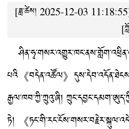
[ཟླ་ཚེས། 2025-12-03 11:18:55
[ཀ
ཤིན་ཧྭ་གསར་འགྱུར་ཁང་ནས་གློག་འཕྲིན་འ
པའི《བདེན་འཚོལ》དུས་དེབ་འདོན་ཐེངས་23པའི་
རྒྱལ་ཁབ་ཀྱི་ཀྲུའུ་ཞི། ཀྲུང་དབྱང་དམག་ཨུད་ཀ
ཏེ། 《ཏང་གི་རང་ངོས་གསར་བརྗེར་སྐུལ་