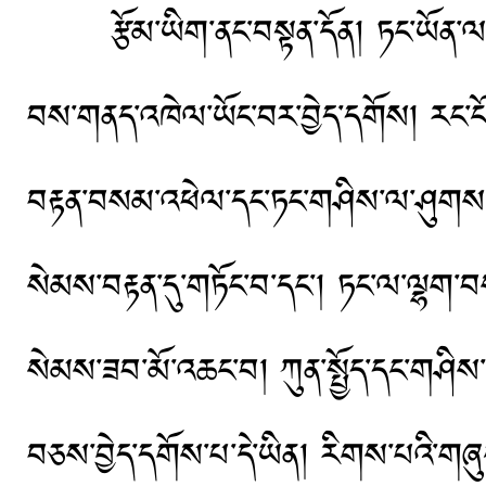
རྩོམ་ཡིག་ནང་བསྟན་དོན། ཏང་ཡོན་ལས་བ
བས་གནད་འཁེལ་ཡོང་བར་བྱེད་དགོས། རང་ངོ
བརྟན་བསམ་འཕེལ་དང་ཏང་གཤིས་ལ་ཤུགས་ས
སེམས་བརྟན་དུ་གཏོང་བ་དང་། ཏང་ལ་ལྷག་བ
སེམས་ཟབ་མོ་འཆང་བ། ཀུན་སྤྱོད་དང་གཤིས་རྒྱ
བཅས་བྱེད་དགོས་པ་དེ་ཡིན། རིགས་པའི་གཞུང