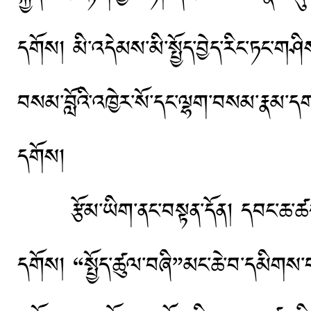
དགོས། མི་འདེམས་མི་སྤྱོད་བྱེད་རིང་ཏང་གཤིས
བསམ་བློའི་འཁྱེར་སོ་དང་ལྷག་བསམ་རྣམ་དག་དང
དགོས།
རྩོམ་ཡིག་ནང་བསྟན་དོན། དབང་ཆ་ཚད་ལྡན
དགོས། “སྤྱོད་ཚུལ་བཞི”མང་ཆེ་བ་དམིགས་