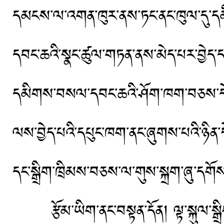
དམངས་ལ་འགན་ཁུར་ནས་ཏང་ནང་ཁུལ་དུ་
དབང་ཆའི་སྣང་ཚུལ་གཏན་ནས་མེད་པར་བྱེད
དམིགས་བསལ་དབང་ཆའི་ཤོག་ཁག་བཅས་དེ་བས
ལས་བྱེད་པའི་དཔུང་ཁག་ནང་ཞུགས་པའི་ཉིན
དང་སྒྲིག་ཁྲིམས་བཅས་ལ་གུས་སྐྲག་ཞུ་དགོ
རྩོམ་ཡིག་ནང་བསྟན་དོན། ལྟ་སྐུལ་སྒྲིག་