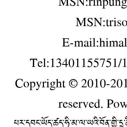
MSN:rinpung
MSN:tris
E-mail:hima
Tel:13401155751/
Copyright © 2010-20
reserved. Po
པར་དབང་ཡོད་ཚད་ཧི་མ་ལ་ཡའི་བོན་གྱི་