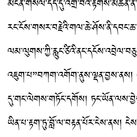
མངོན་གསལ་དོད་དུ་འགྲོ་བའི་རྟགས་མཚན་ནི་ད
རང་ངོས་གསར་བརྗེའི་གལ་ཆེ་ཤོས་ནི་དབང་ཆ་བ
ལམ་ལུགས་ཀྱི་རླུང་ཙིའི་ནང་དངོས་འབྲེལ་བཅུ
འཇུག་པ”བཀག་འགོག་ནུས་ལྡན་བྱས་ནས། ད
དུ་གང་ལེགས་གཏོང་དགོས། ཏང་ཡོན་ལས་བྱེ
ཡིན་པ་རྟག་ཏུ་བློ་ལ་བརྟན་པོར་ངེས་ནས། ངེ