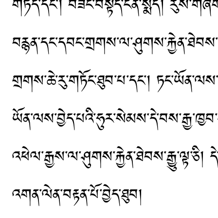
གཏད་དང་། བཟང་བསྟོད་ངན་སྨད། རུས་གཞོག
བརྙན་དང་དབང་གྲགས་ལ་ཤུགས་རྐྱེན་ཐེབས་རྒྱ
གྲགས་ཆེ་རུ་གཏོང་ཐུབ་པ་དང་། ཏང་ཡོན་ལས་བྱ
ཡོན་ལས་བྱེད་པའི་ཧུར་སེམས་དེ་བས་རྒྱ་ཁྱབ་ང
འཕེལ་རྒྱས་ལ་ཤུགས་རྐྱེན་ཐེབས་རྒྱུ་ལྟ་ཅི། ད
འགན་ལེན་བརྟན་པོ་བྱེད་ཐུབ།