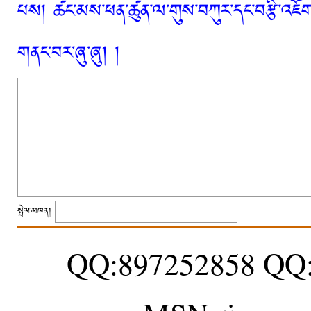
པས། ཚང་མས་ཕན་ཚུན་ལ་གུས་བཀུར་དང་བརྩི་འཇོག་
གནང་བར་ཞུ་ཞུ། །
སྤེལ་མཁན།
QQ:897252858 QQ