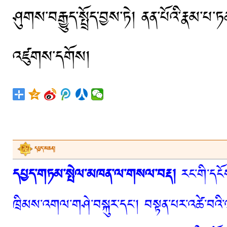
ཤུགས་བརྒྱུད་སྤྲོད་བྱས་ཏེ། ནན་པོའི་རྣམ་པ་
འཛུགས་དགོས།
དཔྱད་མཆན།
དཔྱད་གཏམ་སྤེལ་མཁན་ལ་གསལ་བརྡ།
རང་གི་དངོས
ཁྲིམས་འགལ་གཤེ་བསྐུར་དང་། བསྟན་པར་འཚེ་བའི་