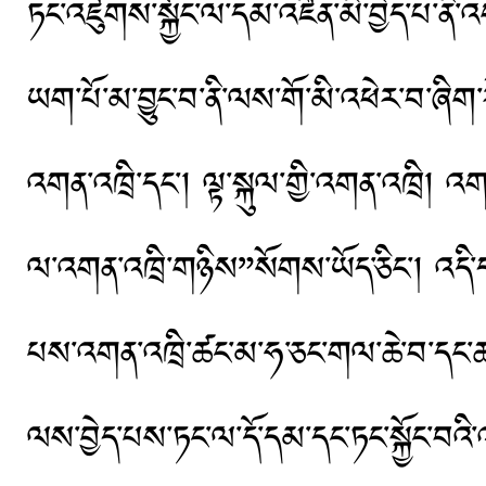
ཏང་འཛུགས་སྐྱོང་ལ་དམ་འཛིན་མི་བྱེད་པ་ནི
ཡག་པོ་མ་བྱུང་བ་ནི་ལས་གོ་མི་འཕེར་བ་ཞིག་ར
འགན་འཁྲི་དང་། ལྟ་སྐུལ་གྱི་འགན་འཁྲི།
ལ་འགན་འཁྲི་གཉིས”སོགས་ཡོད་ཅིང་། འདི་
པས་འགན་འཁྲི་ཚང་མ་ཧ་ཅང་གལ་ཆེ་བ་དང་ཚང་
ལས་བྱེད་པས་ཏང་ལ་དོ་དམ་དང་ཏང་སྐྱོང་བའ