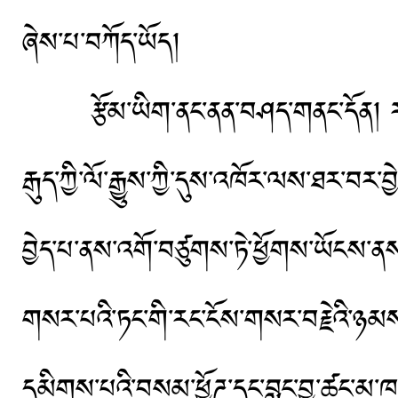
ཞེས་པ་བཀོད་ཡོད།
རྩོམ་ཡིག་ནང་ནན་བཤད་གནང་དོན། རང་ངོས
རྒུད་ཀྱི་ལོ་རྒྱུས་ཀྱི་དུས་འཁོར་ལས་ཐར་བར
བྱེད་པ་ནས་འགོ་བཙུགས་ཏེ་ཕྱོགས་ཡོངས་ནས་
གསར་པའི་ཏང་གི་རང་ངོས་གསར་བརྗེའི་ཉམས་
དམིགས་པའི་བསམ་ཕྱོཌ་དང་བླང་བྱ་ཚང་མ་ཁ