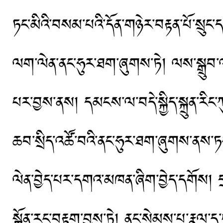
ཏང་མིའི་བསམ་པའི་དོན་གཉེར་བརྟན་པོ་སྲུང་ད
ལག་ལེན་ནང་ཧུར་ཐག་ཞུགས་ཏེ། ལས་སྒྲུབ་ལ
པར་བྱས་ནས། དམངས་ལ་བདེ་སྐྱིད་སྐྲུན་རིང་ཀ
ཆབ་སྲིད་འཚོ་བའི་ནང་ཧུར་ཐག་ཞུགས་ནས་ཏང་
ལེན་བྱེད་པར་དགའ་མཁན་ཞིག་བྱེད་དགོས། དྲ
སྐྱོན་རང་བརྟག་བྱས་ཏེ། ནང་སེམས་པ་རྣལ་དུ་ཕ