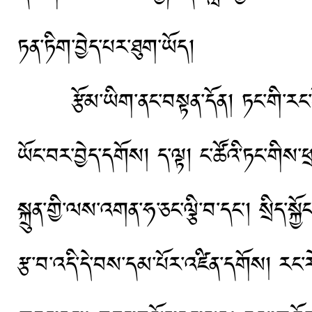
ཏན་ཏིག་བྱེད་པར་ཐུག་ཡོད།
རྩོམ་ཡིག་ནང་བསྟན་དོན། ཏང་གི་རང་ངོ
ཡོང་བར་བྱེད་དགོས། ད་ལྟ། ང་ཚོའི་ཏང་གིས་ཕ
སྐྲུན་གྱི་ལས་འགན་ཧ་ཅང་ལྕི་བ་དང་། སྲིད་སྐ
རྩ་བ་འདི་དེ་བས་དམ་པོར་འཛིན་དགོས། རང་རེ