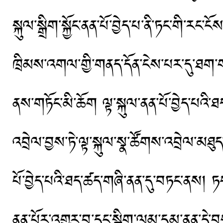
སྐུལ་སྒྲིག་སྐྱོང་ནན་པོ་བྱེད་པ་ནི་ཏང་གི་ར
ཁྲིམས་འགལ་གྱི་གནད་དོན་ངེས་པར་དུ་ཐག་
ནས་གཏོང་མི་ཆོག ལྟ་སྐུལ་ནན་པོ་བྱེད་པའི་ཐད
འབྲེལ་བྱས་ཏེ་ལྟ་སྐུལ་སྣ་ཚོགས་འབྲེལ་མཐུད་
པོ་བྱེད་པའི་ཐད་ཚད་གཞི་ནན་དུ་བཏང་ནས། ཏང་ས
ནན་པོར་འགྱུར་བ་དང་སྒྲིག་ལམ་དམ་ནན་དེ་བས