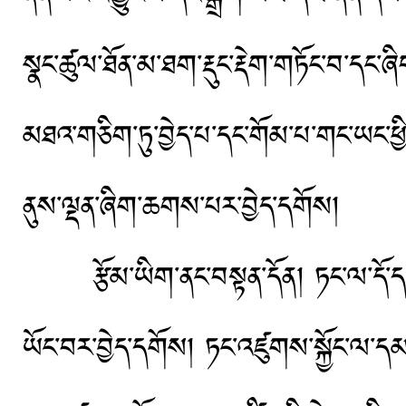
སྣང་ཚུལ་ཐོན་མ་ཐག་རྡུང་རྡེག་གཏོང་བ་དང
མཐའ་གཅིག་ཏུ་བྱེད་པ་དང་གོམ་པ་གང་ཡང་ཕྱི
ནུས་ལྡན་ཞིག་ཆགས་པར་བྱེད་དགོས།
རྩོམ་ཡིག་ནང་བསྟན་དོན། ཏང་ལ་དོ་དམ་ད
ཡོང་བར་བྱེད་དགོས། ཏང་འཛུགས་སྐྱོང་ལ་དམ