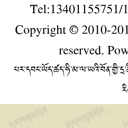
Tel:13401155751/
Copyright © 2010-20
reserved. Po
པར་དབང་ཡོད་ཚད་ཧི་མ་ལ་ཡའི་བོན་གྱི་
ར