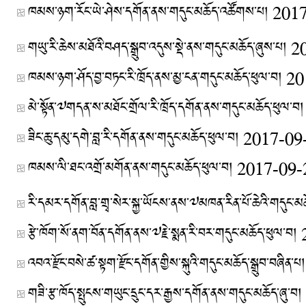
ཁམས་ཉག་རོང་ཡེ་ཤེས་དགོན་ནས་གདུང་མཆོད་འཚོགས་པ།
2017
གཡུ་རི་ཆེས་མཐོའི་བཤད་སྒྲུབ་འདུས་སྡེ་ནས་གདུང་མཆོད་ཞུས་པ།
2
ཁམས་ཉག་ཤོད་བྱ་བཏང་རི་ཁྲོད་ནས་མྱ་ངན་གདུང་མཆོད་ཕུལ་བ།
20
མེ་སྟོན་༧གདན་ས་མཐོང་གྲོལ་རི་ཁྲོད་དགོན་ནས་གདུང་མཆོད་ཕུལ་བ།
ཟིང་ཆུ་དམུ་དགེ་བླ་རི་དགོན་ནས་གདུང་མཆོད་ཕུལ་བ།
2017-09
ཁམས་ལི་ཐང་འགྲོ་མགོན་ནས་གདུང་མཆོད་ཕུལ་བ།
2017-09-
རི་དམར་དགོན་བླ་གྲྭ་སེར་སྐྱ་ཡོངས་ནས་༧མཁན་རིན་པོ་ཆེའི་གདུང་མཆོ
རྩེ་ཁོག་སོ་ནག་བོན་དགོན་ནས་༧རྗེ་སྨན་རི་བར་གདུང་མཆོད་ཕུལ་བ།
འབའ་རྫོང་བསེ་ཚ་སྟག་རྫོང་དགོན་གྱིས་སྐུའི་གདུང་མཆོད་སྒྲུབ་བཞིན་པ།
གཟི་རྩ་ཁོད་སྤུངས་གཡུང་དྲུང་དར་རྒྱས་དགོན་ནས་གདུང་མཆོད་ཞུ་བ།