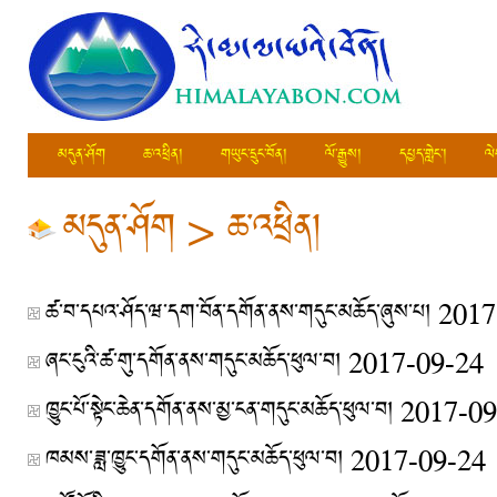
མདུན་ཤོག
ཆ་འཕྲིན།
གཡུང་དྲུང་བོན།
ལོ་རྒྱུས།
དཔྱད་གླེང་།
ལེ
མདུན་ཤོག
>
ཆ་འཕྲིན།
ཚ་བ་དཔའ་ཤོད་ཝ་དག་བོན་དགོན་ནས་གདུང་མཆོད་ཞུས་པ།
2017
ཞང་ངུའི་ཚ་གུ་དགོན་ནས་གདུང་མཆོད་ཕུལ་བ།
2017-09-24
ཁྱུང་པོ་སྟེང་ཆེན་དགོན་ནས་མྱ་ངན་གདུང་མཆོད་ཕུལ་བ།
2017-09
ཁམས་ཟླ་ཁྱུང་དགོན་ནས་གདུང་མཆོད་ཕུལ་བ།
2017-09-24