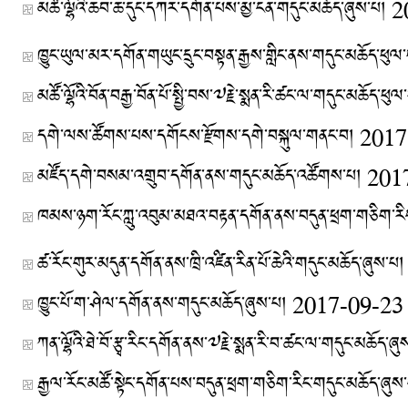
མཚོ་ལྷོའི་ཆབ་ཆ་དུང་དཀར་དགོན་པས་མྱ་ངན་གདུང་མཆོད་ཞུས་པ།
2
ཁྱུང་ཡུལ་མར་དགོན་གཡུང་དྲུང་བསྟན་རྒྱས་གླིང་ནས་གདུང་མཆོད་ཕུལ
མཚོ་ལྷོའི་བོན་བརྒྱ་བོན་པོ་སྤྱི་བས་༧རྗེ་སྨན་རི་ཚང་ལ་གདུང་མཆོད་ཕུལ
དགེ་ལས་ཚོགས་པས་དགོངས་རྫོགས་དགེ་བསྐུལ་གནང་བ།
2017
མཛོད་དགེ་བསམ་འགྲུབ་དགོན་ནས་གདུང་མཆོད་འཚོགས་པ།
201
ཁམས་ཉག་རོང་ཀླུ་འབུམ་མཐའ་བརྟན་དགོན་ནས་བདུན་ཕྲག་གཅིག་རི
ཚ་རོང་གུར་མདུན་དགོན་ནས་ཁྲི་འཛིན་རིན་པོ་ཆེའི་གདུང་མཆོད་ཞུས་པ།
ཁྱུང་པོ་ག་ཤེལ་དགོན་ནས་གདུང་མཆོད་ཞུས་པ།
2017-09-23
ཀན་ལྷོའི་ཐེ་བོ་རྩྭ་རིང་དགོན་ནས་༧རྗེ་སྨན་རི་བ་ཚང་ལ་གདུང་མཆོད་ཞུ
རྒྱལ་རོང་མཚོ་སྟེང་དགོན་པས་བདུན་ཕྲག་གཅིག་རིང་གདུང་མཆོད་ཞུས