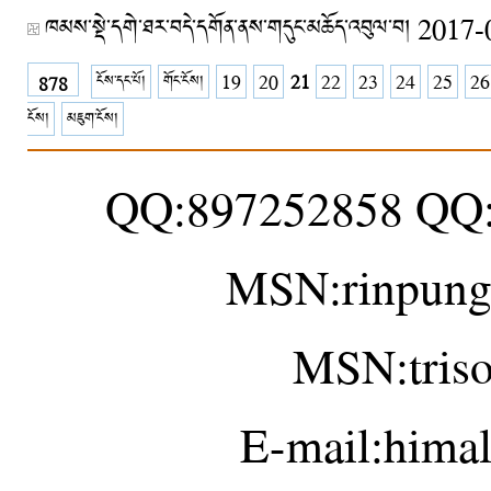
ཁམས་སྡེ་དགེ་ཐར་བདེ་དགོན་ནས་གདུང་མཆོད་འབུལ་བ།
2017-
ངོས་དང་པོ།
གོང་ངོས།
19
20
21
22
23
24
25
26
878
ངོས།
མཇུག་ངོས།
QQ:897252858 QQ
MSN:rinpung
MSN:tris
E-mail:hima