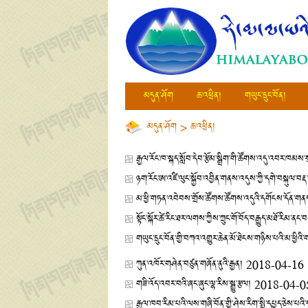
མདུན་ཤོག
ཆ་འཕྲིན།
གཡུང་དྲུང་བོན།
མདུན་ཤོག
>
ཆ་འཕྲིན།
རྒྱལ་རོང་ཁ་སྐད་སློབ་དེབ་རྩོམ་སྒྲིག་གི་ཚོགས་འདུ་འབར་ཁམས
ཉག་རོང་ཨ་འཛི་ལུང་སྐྱོབ་འབྱིན་གནས་འདུས་ཀྱི་དགེ་བསྐུལ་བརྡ
མ་ཕྱི་གཏན་འབེབས་གྲོས་ཚོགས་ཚོགས་འདུའི་དགོངས་དོན་གནད
སྟོང་སྐོར་ཚེ་རིང་ཐར་ལགས་ཀྱིས་ཀྲུང་གོ་བོད་བརྒྱུད་མཐོ་རིམ་ནང་
གཡུང་དྲུང་བོན་གྱི་བཀའ་འགྱུར་ཆེན་མོ་ཐེངས་གཉིས་པའི་མ་ཕྱི
ཀུན་འཁོར་གཤེན་བཙུན་གཞོན་ནུའི་རྒྱན།
2018-04-16
གཟི་འོད་འབར་བའི་ཞང་ཞུང་ལྷ་རིས་སྒྱུ་རྩལ།
2018-04-0
རྒྱལ་ཁབ་རིམ་པའི་ལས་གཞི་བོན་གྱི་ཤེས་རིག་སྤྱི་དཔྱད་ཅེས་པའི་