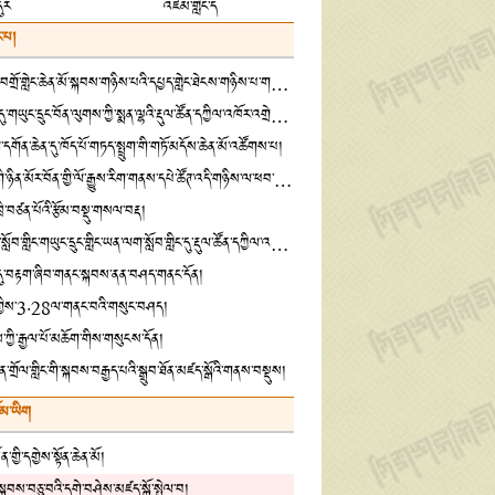
དུར
འཛམ་གླིང་ད
་པ།
ཁྱུང་ཡུལ་དགེ་བཤེས་བགྲོ་གླེང་ཆེན་མོ་སྐབས་གཉིས་པའི་དཔྱད་གླེང་ཐེངས་གཉིས་པ་གཟབ་རྒྱས་ངང་འཚོགས་པ།
སྦྲ་ཆེན་སྨན་རྩིས་ཁང་དུ་གཡུང་དྲུང་བོན་ལུགས་ཀྱི་སྨན་ལྷའི་རྡུལ་ཚོན་དཀྱིལ་འཁོར་འགྲེམ་སྟོན་གནང་བ།
དགོན་ཆེན་དུ་ཁོད་པོ་གཏད་སྤྲུག་གི་གཏོ་མདོས་ཆེན་མོ་འཚོགས་པ།
འཛམ་གླིང་དཔེ་ཀློག་གི་ཉིན་མོར་བོན་གྱི་ལོ་རྒྱུས་རིག་གནས་དཔེ་ཚོཊ་འདི་གཉིས་ལ་ཕབ་གཅོག་གི་བྱ་འགུལ་ཡོད་འདུག
་ཁྲི་བཙན་པོའི་རྩོམ་བསྡུ་གསལ་བརྡ།
བོད་ལྗོངས་ནང་བསྟན་སློབ་གླིང་གཡུང་དྲུང་གླིང་ཡན་ལག་སློབ་གླིང་དུ་རྡུལ་ཚོན་དཀྱིལ་འཁོར་འགྲེམས་སྟོན་གནང་བ།
་དུ་བརྟག་ཞིབ་གནང་སྐབས་ནན་བཤད་གནང་དོན།
རྟན་གྱིས་3·28ལ་གནང་བའི་གསུང་བཤད།
ོས་ཀྱི་རྒྱལ་པོ་མཆོག་གིས་གསུངས་དོན།
ན་གྲོལ་གླིང་གི་སྐབས་བརྒྱད་པའི་སྒྲུབ་ཐོན་མཛད་སྒོའི་གནས་བསྡུས།
ོམ་ཡིག
་གྱི་དགྱེས་སྟོན་ཆེན་མོ།
གི་སྐབས་བཅུ་བའི་དགེ་བཤེས་མཛད་སྒོ་སྤེལ་བ།