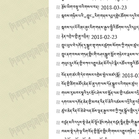
རྩོམ་ཡིག་བསྡུ་བའི་གསལ་བརྡ།
2018-03-23
སྐབས་གཉིས་པའི་«ཁྱུང་»རིག་གནས་དཔྱད་གླེང་ཚོགས་འདུའི་བ
སྐབས་དང་པོའི་ཞང་ཞུང་རིག་གནས་རྒྱལ་སྤྱིའི་ཚོགས་འདུའི་དཔྱད་རྩ
རྟེན་འབྲེལ་གྱི་ཞུ་འཕྲིན།
2018-02-23
ཁྱུང་ཡུལ་བེ་དགོན་དུ་སྒྲུབ་གྲྭ་གསར་ཚུགས་སོགས་ཀྱི་གནས་ཚུལ
ཁྱུང་ནག་བསམ་གཏན་གླིང་གི་བཤད་སྒྲུབ་སློབ་གཉེར་བ་རྣམས་ལ་ལ
གཡུང་དྲུང་བོན་གྱི་བཀའ་འགྱུར་ཆེན་མོའི་དཔེ་རྙིང་འཚོལ་བསྡུའི་
བོན་ནག་ཚང་གི་དེབ་གསར་འགྲེམ་སྤེལ་མཛད་སྒོ།
2018-0
བོན་གྱི་ཚིག་མཛོད་ཆེན་མོ་ཞུ་དག་ལས་དོན་སྒྲུབ་པའི་གནས་ཚུལ།
གཡས་རུ་མཁར་སྣའི་དྲང་སྲོང་ཤེས་རབ་སྨོན་ལམ་གྱི་འཚམས་འདྲི
དགའ་མལ་དགོན་ཆེན་གྱི་མཁན་རིན་པོ་ཆེའི་འཚམས་འདྲིའི་ཞུ་འཕ
ཚུལ་ཆེན་རིན་པོ་ཆེ་ཐེ་ལན་ཆོས་ལྡན་རྒྱལ་ཁབ་ཀྱི་ཀུན་སྒྲོལ་གླིང
བཙུན་མའི་འདུས་སྡེ་ཆེན་མོ་ལྡོང་རྫོང་གཤེན་བཙུན་སྨིན་གླིང་གི་རྒ
ཁམས་སྡེ་དགེ་ལྔ་རིག་བོན་གྱི་སློབ་གླིང་གི་གསར་འགྱུར་གཉིས།