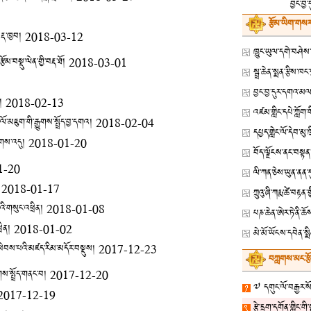
བྱང་བྱ་
རྩོམ་ཡིག་གསར
རྡ་ཁྱབ།
2018-03-12
ོམ་བསྡུ་ལེན་གྱི་བརྡ་ཐོ།
2018-03-01
བྱང་བྱ་དུར་དགའ་མལ་
།
2018-02-13
ོ་མཇུག་གི་རྒྱུགས་སྤྲོད་བྱ་དགའ།
2018-02-04
དཔྱད་གླེང་ལོ་དེབ་མུ
ཚོགས་འདུ།
2018-01-20
1-20
ལི་ཀན་ཅེས་ཡུན་ནན
2018-01-17
ཀྲུའུ་ཞི་ཀརྨ་ཚེ་བ
འི་གསུང་འཕྲིན།
2018-01-08
པཎ་ཆེན་ཨེར་ཏེ་ནི་ཆ
ྲིན།
2018-01-02
མེ་མོ་ཡོངས་དབེན་སྨི
་དུ་ཕེབས་པའི་མཛད་རིམ་མདོར་བསྡུས།
2017-12-23
བཀླགས་མང་རྩ
ྱུགས་སྤྲོད་གནང་བ།
2017-12-20
༧ དགུང་ལོ་བརྒྱར་སོན
2017-12-19
རྩེ་དྲུག་དགོན་གླིང་