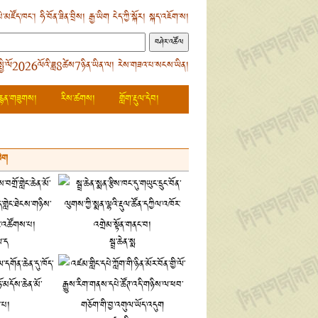
ེ་མཛོད་ཁང་།
ཧི་བོན་ཟིན་བྲིས།
རྒྱ་ཡིག
ངེད་ཀྱི་སྐོར།
སྐད་འཇོག་ས།
སྤྱི་ལོ2026ལོའི་ཟླ8ཚེས7ཉིན་ཡིན་ལ། རེས་གཟའ་པ་སངས་ཡིན།
རྙན་གཟུགས།
རིས་ཚགས།
གློག་རྡུལ་དེབ།
ཡིག
ལ་ད
སྦྲ་ཆེན་སྨ