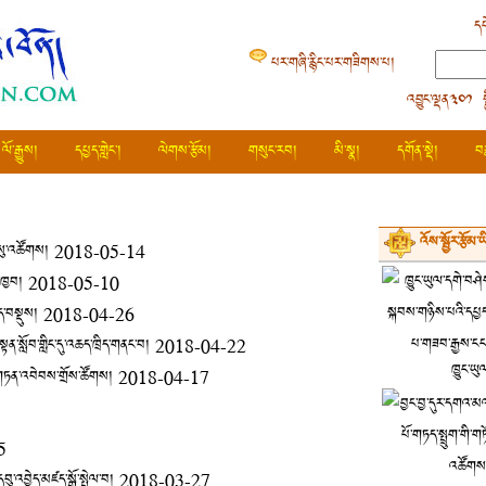
དཔ
པར་གཞི་རྙིང་པར་གཟིགས་པ།
འབྱུང་ལྡན༣༠༡ 
ལོ་རྒྱུས།
དཔྱད་གླེང་།
ལེགས་རྩོམ།
གསུང་རབ།
མི་སྣ།
དགོན་སྡེ།
བ
འོས་སྦྱོར་རྩོམ་
་སུ་འཚོགས།
2018-05-14
་ཁྱབ།
2018-05-10
་བསྡུས།
2018-04-26
བསྟན་སློབ་གླིང་དུ་འཆད་ཁྲིད་གནང་བ།
2018-04-22
ཁྱུང་ཡུ
འི་གཏན་འབེབས་གྲོས་ཚོགས།
2018-04-17
5
དབུ་འབྱེད་མཛད་སྒོ་སྤེལ་བ།
2018-03-27