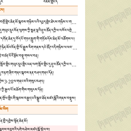
དུར
འཛམ་གླིང་ད
་པ།
ཁྱུང་ཡུལ་དགེ་བཤེས་བགྲོ་གླེང་ཆེན་མོ་སྐབས་གཉིས་པའི་དཔྱད་གླེང་ཐེངས་གཉིས་པ་གཟབ་རྒྱས་ངང་འཚོགས་པ།
སྦྲ་ཆེན་སྨན་རྩིས་ཁང་དུ་གཡུང་དྲུང་བོན་ལུགས་ཀྱི་སྨན་ལྷའི་རྡུལ་ཚོན་དཀྱིལ་འཁོར་འགྲེམ་སྟོན་གནང་བ།
དགོན་ཆེན་དུ་ཁོད་པོ་གཏད་སྤྲུག་གི་གཏོ་མདོས་ཆེན་མོ་འཚོགས་པ།
འཛམ་གླིང་དཔེ་ཀློག་གི་ཉིན་མོར་བོན་གྱི་ལོ་རྒྱུས་རིག་གནས་དཔེ་ཚོཊ་འདི་གཉིས་ལ་ཕབ་གཅོག་གི་བྱ་འགུལ་ཡོད་འདུག
་ཁྲི་བཙན་པོའི་རྩོམ་བསྡུ་གསལ་བརྡ།
བོད་ལྗོངས་ནང་བསྟན་སློབ་གླིང་གཡུང་དྲུང་གླིང་ཡན་ལག་སློབ་གླིང་དུ་རྡུལ་ཚོན་དཀྱིལ་འཁོར་འགྲེམས་སྟོན་གནང་བ།
་དུ་བརྟག་ཞིབ་གནང་སྐབས་ནན་བཤད་གནང་དོན།
རྟན་གྱིས་3·28ལ་གནང་བའི་གསུང་བཤད།
ོས་ཀྱི་རྒྱལ་པོ་མཆོག་གིས་གསུངས་དོན།
ན་གྲོལ་གླིང་གི་སྐབས་བརྒྱད་པའི་སྒྲུབ་ཐོན་མཛད་སྒོའི་གནས་བསྡུས།
ོམ་ཡིག
་གྱི་དགྱེས་སྟོན་ཆེན་མོ།
གི་སྐབས་བཅུ་བའི་དགེ་བཤེས་མཛད་སྒོ་སྤེལ་བ།