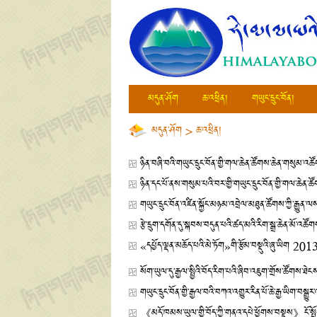
མདུན་ཤོག
ཆ་འཕྲིན།
གཡུང་དྲུང་བོན།
མདུན་ཤོག
>
ཆ་འཕྲིན།
ཉིན་བཞི་བའི་གཡུང་དྲུང་བོན་གྱི་གལ་ཆེན་ཚོགས་ཆེན་གསུམ་འཚོ
ཉིན་དང་པོ་ནས་གསུམ་པའི་བར་གྱི་གཡུང་དྲུང་བོན་གྱི་གལ་ཆེན
གཡུང་དྲུང་བོན་འཛིན་སྐྱོང་མཉམ་འབྲེལ་མཐུན་ཚོགས་ཀྱི་རྒ
རྩེ་དྲུག་དགོན་དུ་སྐབས་བདུན་པའི་ཚད་མའི་རིག་སྒྲ་ཆེན་མོ་འཚོ
«དཔྱོད་ལྡན་མཆོད་པའི་མེ་ཏོག»གི་རྩོམ་བསྡུའི་ཞུ་ཡིག
2013
སོག་ཡུལ་དུ་རྒྱལ་སྤྱིའི་བོད་རིག་པའི་ཞིབ་འཇུག་གྲོས་ཚོགས་
གཡུང་དྲུང་བོན་གྱི་རྒྱལ་བའི་བཀའ་འགྱུར་རིན་པོ་ཆེ་རྒྱ་ཡིག་བས
《མདོ་ཁམས་ཡུལ་གྱི་བོད་ཀྱི་གནའ་དཔེ་ཕྱོགས་བསྡུས》ངོ་སྤྲོད