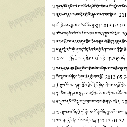
ཀྲུང་ཧྭའི་བོད་ཡིག་རིག་མཛོད་ཆེན་མོ་རྩོམ་སྒྲིག་འགོ་འཛུགས་ཚོ
ཁྱུང་ལུང་དངུལ་མཁར་སྐོར་གྱི་ལོ་རྒྱུས་གནས་བབ་གླེང་བ།
201
འོད་སྡེར་ཡར་ཀླུངས་གཙང་པོའི་བཞུད་སྒྲ།
2013-07-09
༧བོན་བརྒྱ་རིན་པོ་ཆེ་མཆོག་ལ་ཞབས་བརྟན་སྒྲུབ་པའི་སྐོར།
20
ཁམས་ཕྱོགས་འཇང་དགུན་ཆོས་ཐེངས་ལྔ་བ་སི་ཁྲོན་རྟའུ་རུ་འཚོ
རྫ་རྒྱུད་སྡེ་དགེ་རྫོང་དུ་བན་བོན་རིས་མེད་ཀྱི་རིག་གནས་བགྲོ་གླེ
ལུང་དཀར་དགོན་གྱི་གཤེན་གྱི་རྣལ་འབྱོར་པ་ཉེར་གསུམ་སྒྲུབ་ཐོན་
ཀན་སུའུ་ཏང་ཁྲང་རྫོང་དུ་བོན་འབྲེལ་ཡིག་ཚགས་གསར་རྙེད་བྱུང་བ
རིན་སྤུངས་དགོན་པའི་དུས་ཆེན་གྱི་མཛད་སྒོ།
2013-05-2
༼རྒྱལ་རོང་བཤད་སྒྲུབ་སློབ་གླིང་༽གི་རྟེན་འབྲེལ་མཛད་སྒོ་སྤེལ
སྣང་ཞིག་དགོན་ནས་སྙན་ངག་བགྲོ་གླེང་ཐེངས་གཉིས་པ་འཚོགས
ཟླ་སྤྲུལ་རིན་པོ་ཆེའི་སྐུ་གདུང་ཞུགས་འབུལ་གྱི་གནས་འཕྲིན།
20
ཡུལ་ཤུལ་ནས་བོན་གྱི་དཔེ་རྙིང་མང་པོ་རྙེད་སོན་བྱུང་བའི་གནད་བས
གསར་རྙེད་རྡོ་བརྐོས་ཡི་གེ་བཞི་བཅུ་ལྷག
2013-04-22