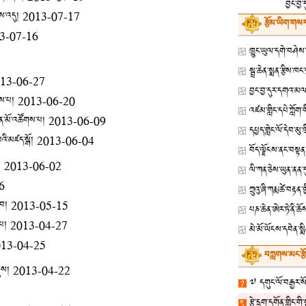
བྱང་བྱ་
གས་འདུ།
2013-07-17
རྩོམ་ཡིག་གསར
3-07-16
13-06-27
བྱང་བྱ་དུར་དགའ་མལ་
གས་པ།
2013-06-20
ང་ཆེན་མོ་འཚོགས་པ།
2013-06-09
དཔྱད་གླེང་ལོ་དེབ་མུ
པའི་མཛད་སྒོ།
2013-06-04
།
2013-06-02
ལི་ཀན་ཅེས་ཡུན་ནན
6
ཀྲུའུ་ཞི་ཀརྨ་ཚེ་བ
་བ།
2013-05-15
པཎ་ཆེན་ཨེར་ཏེ་ནི་ཆ
་པ།
2013-04-27
མེ་མོ་ཡོངས་དབེན་སྨི
13-04-25
བཀླགས་མང་རྩ
ྡུས།
2013-04-22
༧ དགུང་ལོ་བརྒྱར་སོན
རྩེ་དྲུག་དགོན་གླིང་