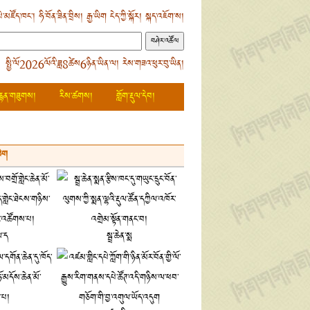
ེ་མཛོད་ཁང་།
ཧི་བོན་ཟིན་བྲིས།
རྒྱ་ཡིག
ངེད་ཀྱི་སྐོར།
སྐད་འཇོག་ས།
 སྤྱི་ལོ2026ལོའི་ཟླ8ཚེས6ཉིན་ཡིན་ལ། རེས་གཟའ་ཕུར་བུ་ཡིན།
རྙན་གཟུགས།
རིས་ཚགས།
གློག་རྡུལ་དེབ།
ཡིག
ལ་ད
སྦྲ་ཆེན་སྨ