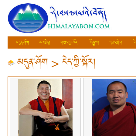
མདུན་ཤོག
ཆ་འཕྲིན།
གཡུང་དྲུང་བོན།
ལོ་རྒྱུས།
དཔྱད་གླེང་།
ལེ
མདུན་ཤོག
>
ངེད་ཀྱི་སྐོར།