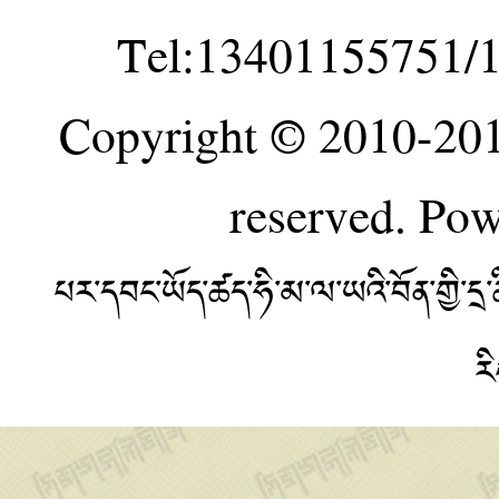
Tel:13401155751/
Copyright © 2010-20
reserved. Po
པར་དབང་ཡོད་ཚད་ཧི་མ་ལ་ཡའི་བོན་གྱི་
ར