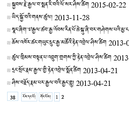
སྐྱབས་རྗེ་རྒྱལ་བ་སྨན་རི་བའི་ལོ་སར་ཤིས་ཚིག
2015-02-22
ཡིད་སྐྱོ་བའི་གནས་ཚུལ།
2013-11-28
སྣང་ཞིག་༧རྒྱལ་ཚབ་རྒྱ་འོབས་རིན་པོ་ཆེ་སྐུ་ཞི་བར་གཤེགས་པའི་མྱ་ང
ཆོས་འཁོར་ཚང་གཡུང་དྲུང་རྒྱ་མཚོའི་རྟེན་འབྲེལ་ཤིས་ཚིག
2013-
ཚུལ་ཁྲིམས་བསྟན་པ་འབྲུག་གྲགས་ཀྱི་རྟེན་འབྲེལ་ཤིས་ཚིག
2013
དྲང་སྲོང་རྣམ་རྒྱལ་གྱི་རྟེན་འབྲེལ་སྨོན་ཚིག
2013-04-21
ཤིས་བརྗོད་རྣམ་པར་རྒྱལ་བའི་རྒྱང་གླུ།
2013-04-21
ངོས་དང་པོ།
གོང་ངོས།
1
2
38