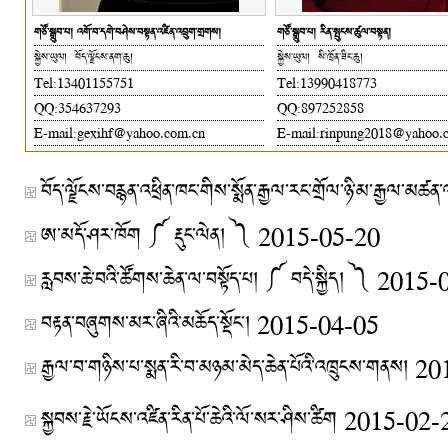
གཙོ་སྒྲུབ་པ། འགོ་བ་དགེ་བཤེས་བསྟན་འཛིན་འབྲུག་གྲགས།
གཙོ་སྒྲུབ་པ། རིན་སྤུངས་ཚུལ་བསྟན།
སྐྱེས་ཡུལ། བོད་ལྗོངས་ནག་ཆུ།
སྐྱེས་ཡུལ། སི་ཁྲོན་ཟིང་ཆུ།
Tel:13401155751
Tel:13990418773
QQ:354637293
QQ:897252858
E-mail:gexihf@yahoo.com.cn
E-mail:rinpung2018@yahoo.
བོད་ལྗོངས་བརྙན་འཕྲིན་ཁང་གིས་སྨོན་རྒྱལ་རང་གྲོལ་ཉི་མ་རྒྱལ་མཚ
ཨ་མདོ་ཤར་ཁོག ༼ རྡུང་ལེན། ༽
2015-05-20
རླབས་ཆེ་བའི་ཚོགས་ཆེན་ལ་བསྟོད་པ། ༼ བདེ་སྐྱིད། ༽
2015-
བརྟན་བཞུགས་མར་ཞིའི་མཆོད་སྡོང་།
2015-04-05
རྒྱལ་བ་གཉིས་པ་སྨན་རི་བ་མཉམ་མེད་ཆེན་པོའི་འཁྲུངས་གནས།
20
སྐྱབས་རྗེ་ཡོངས་འཛིན་རིན་པོ་ཆེའི་ལོ་སར་ཤིས་ཚིག
2015-02-