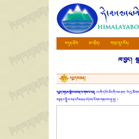
མདུན་ཤོག
ཆ་འཕྲིན།
གཡུང་དྲུང་བོན།
ཁ་བྱང་།
ས
དཔྱད་མཆན།
དཔྱད་གཏམ་སྤེལ་མཁན་ལ་གསལ་བརྡ།
རང་གི་དངོས་མིང་གི་ལམ་ནས། ངེད་དྲ་ཚིགས་
བསྟན་པ་སྤྱི་ལ་ཕན་པའི་མཆན་འདེབས་རོགས་གནང་བར་ཞུ་ཞུ། །