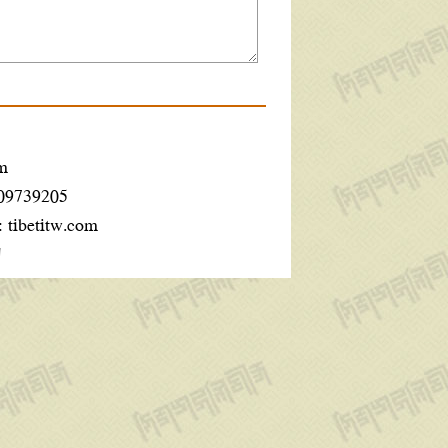
m
609739205
:
tibetitw.com
ག