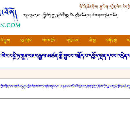
ཧི་བོན་ཟིན་བྲིས།
རྒྱ་ཡིག
དབྱིན་ཡིག
ངེད་ཀྱ
འབྱུང་ལྡན༣༠༡ སྤྱི་ལོ2026ལོའི་ཟླ8ཚེས8ཉིན་ཡིན་ལ། རེས་གཟའ་སྤེན་པ་ཡིན།
ལོ་རྒྱུས།
དཔྱད་གླེང་།
ལེགས་རྩོམ།
གསུང་རབ།
མི་སྣ།
དགོན་སྡེ།
བ
ྦ་སེར་པཎྜི་ཏ་ཀུན་བཟང་རྒྱལ་མཚན་གྱི་བྱུང་བ་བརྗོད་པ་དཔྱོད་ལྡན་དང་བ་འདྲེན་པའ
ཀྱི་འཕྲིན་ལས་ཡུན་རིང་དུ་རྒྱས་ཕྱིར་ཁྲིམས་འགལ་གཤེ་བསྐུར་དང་། བསྟན་པར་འཚེ་བའི་ལུགས་དགག་བྱ་རུ་དགོངས་ཏེ་དཔྱད་གཏམ་སྤེལ་ན་ཤི