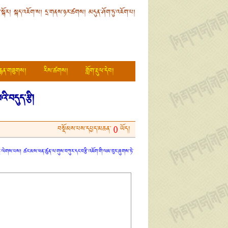
ི་སྐོར།
སྐད་འཇོག་ས།
དྲ་གནས་ཉར་ཚགས།
མདུན་ཤོག་ཏུ་འཇོག་པ།
རྙན་གཟུགས།
རིས་ཚགས།
གློག་རྡུལ་དེབ།
ི་བདུད་རྩི།
བསྡོམས་པས་དཔྱད་མཆན་
ཡོད།
0
ན་ཏུ་ལེགས་པས། ཚང་མས་ཕན་ཚུན་ལ་གུས་བཀུར་དང་བརྩི་འཇོག་གི་ལམ་བུར་ཞུགས་ཏེ་