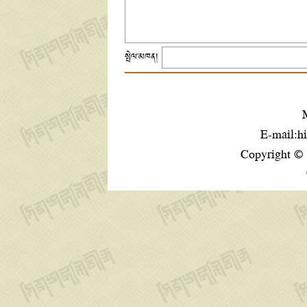
སྤེལ་མཁན།
E-mail:h
Copyright ©