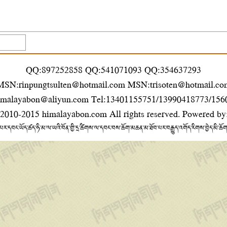
QQ:897252858 QQ:541071093 QQ:354637293
MSN:rinpungtsulten@hotmail.com MSN:trisoten@hotmail.co
imalayabon@aliyun.com Tel:13401155751/13990418773/15
 2010-2015
himalayabon.com
All rights reserved. Powered by
པར་དབང་ཡོད་ཚད་ཧི་མ་ལ་ཡའི་བོན་གྱི་དྲ་ཚིགས་ལ་དབང་བས་ཆོག་མཆན་མ་ཐོབ་པར་བརྒྱུད་འགོད་རིགས་བྱེད་མི་ཆོ