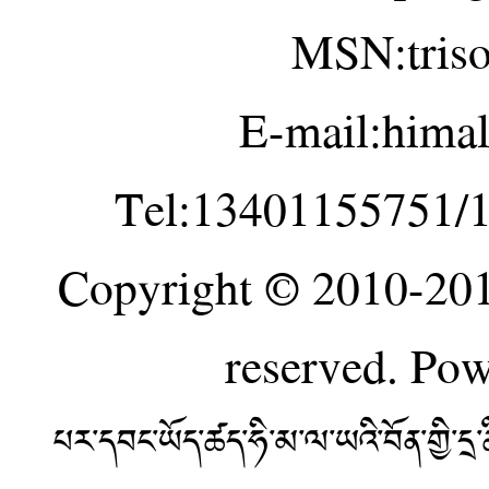
MSN:tris
E-mail:hima
Tel:13401155751/
Copyright © 2010-20
reserved. Po
པར་དབང་ཡོད་ཚད་ཧི་མ་ལ་ཡའི་བོན་གྱི་