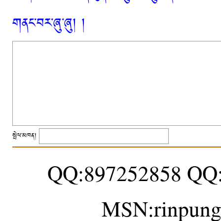
གནང་བར་ཞུ་ཞུ། །
སྤེལ་མཁན།
QQ:897252858 QQ
MSN:rinpung