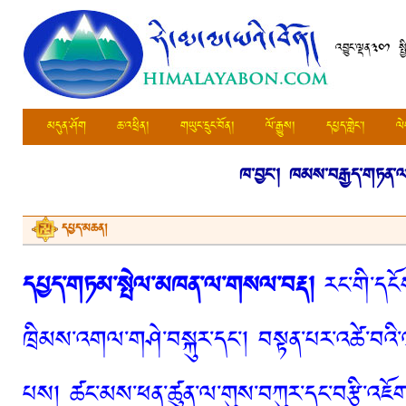
འབྱུང་ལྡན༣༠༡ སྤ
མདུན་ཤོག
ཆ་འཕྲིན།
གཡུང་དྲུང་བོན།
ལོ་རྒྱུས།
དཔྱད་གླེང་།
ལེ
ཁ་བྱང་།
ཁམས་བརྒྱད་གཏན་ལ་ཕབ
དཔྱད་མཆན།
དཔྱད་གཏམ་སྤེལ་མཁན་ལ་གསལ་བརྡ།
རང་གི་དངོས
ཁྲིམས་འགལ་གཤེ་བསྐུར་དང་། བསྟན་པར་འཚེ་བའི་
པས། ཚང་མས་ཕན་ཚུན་ལ་གུས་བཀུར་དང་བརྩི་འཇོག་