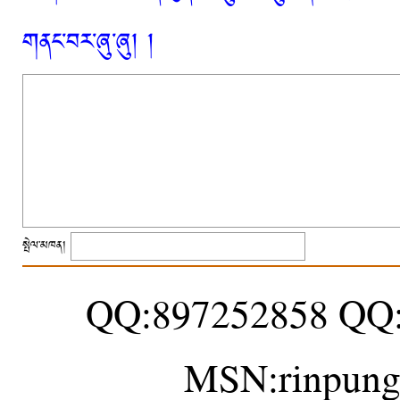
གནང་བར་ཞུ་ཞུ། །
སྤེལ་མཁན།
QQ:897252858 QQ
MSN:rinpung