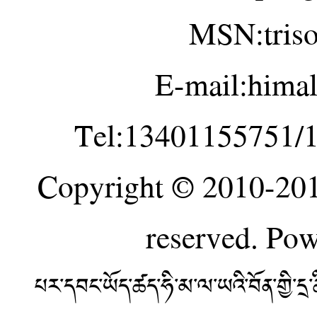
MSN:tris
E-mail:hima
Tel:13401155751/
Copyright © 2010-20
reserved. Po
པར་དབང་ཡོད་ཚད་ཧི་མ་ལ་ཡའི་བོན་གྱི་