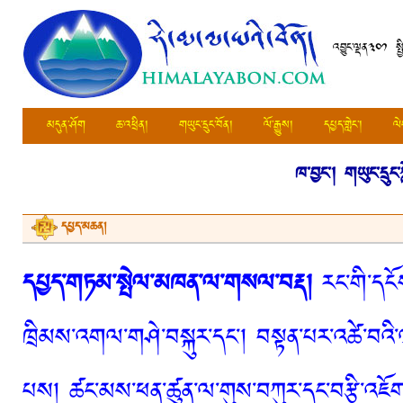
འབྱུང་ལྡན༣༠༡ སྤ
མདུན་ཤོག
ཆ་འཕྲིན།
གཡུང་དྲུང་བོན།
ལོ་རྒྱུས།
དཔྱད་གླེང་།
ལེ
ཁ་བྱང་།
གཡུང་དྲུང
དཔྱད་མཆན།
དཔྱད་གཏམ་སྤེལ་མཁན་ལ་གསལ་བརྡ།
རང་གི་དངོས
ཁྲིམས་འགལ་གཤེ་བསྐུར་དང་། བསྟན་པར་འཚེ་བའི་
པས། ཚང་མས་ཕན་ཚུན་ལ་གུས་བཀུར་དང་བརྩི་འཇོག་