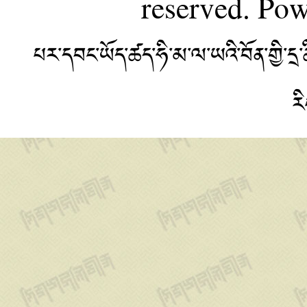
reserved. Po
པར་དབང་ཡོད་ཚད་ཧི་མ་ལ་ཡའི་བོན་གྱི་
ར