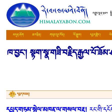
འབྱུང་ལྡན༣༠༡ ས
མདུན་ཤོག
ཆ་འཕྲིན།
གཡུང་དྲུང་བོན།
ལོ་རྒྱུས།
དཔྱད་གླེང་།
ལེ
ཁ་བྱང་།
སྟག་སྣ་གཟི་བརྗིད་རྒྱལ་པོ་ཟོམ་ཤ
དཔྱད་མཆན།
དཔྱད་གཏམ་སྤེལ་མཁན་ལ་གསལ་བརྡ།
རང་གི་དངོས