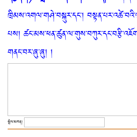
ཁྲིམས་འགལ་གཤེ་བསྐུར་དང་། བསྟན་པར་འཚེ་བའི་
པས། ཚང་མས་ཕན་ཚུན་ལ་གུས་བཀུར་དང་བརྩི་འཇོག་
གནང་བར་ཞུ་ཞུ། །
སྤེལ་མཁན།