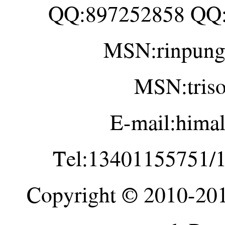
QQ:897252858 QQ
MSN:rinpung
MSN:tris
E-mail:hima
Tel:13401155751/
Copyright © 2010-20