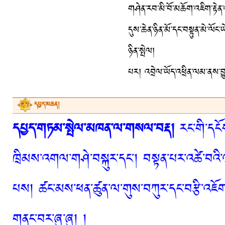
གཤེན་རབ་མི་བོ་མཆོག་འཇིག་རྟེན་
དུས་ཆེན་ཉིན་མོ་དང་བསྟུན་མེ་ལོ
ཉིན་སྤེལ།
པར། འབྲེལ་ཡོད་འཕྲིན་ལམ་ནས་བྱུ
དཔྱད་མཆན།
དཔྱད་གཏམ་སྤེལ་མཁན་ལ་གསལ་བརྡ།
རང་གི་དངོས
ཁྲིམས་འགལ་གཤེ་བསྐུར་དང་། བསྟན་པར་འཚེ་བའི་
པས། ཚང་མས་ཕན་ཚུན་ལ་གུས་བཀུར་དང་བརྩི་འཇོག་
གནང་བར་ཞུ་ཞུ། །