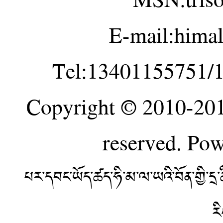
E-mail:hima
Tel:13401155751/
Copyright © 2010-20
reserved. Po
པར་དབང་ཡོད་ཚད་ཧི་མ་ལ་ཡའི་བོན་གྱི་
ར