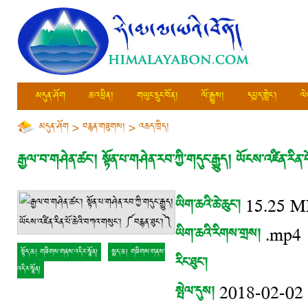
མདུན་ཤོག
ཆ་འཕྲིན།
གཡུང་དྲུང་བོན།
ལོ་རྒྱུས།
དཔྱད་གླེང་།
ལེ
མདུན་ཤོག
>
བརྙན་གཟུགས།
>
འཆད་ཁྲིད།
རྒྱལ་བ་གཤེན་ཚང་། སྟོན་པ་གཤེན་རབ་ཀྱི་གདུང་རྒྱུད། ཡོངས་འཛིན་རི
ཡིག་ཆའི་ཆེ་ཆུང་།
15.25 M
ཡིག་ཆའི་རིགས་གྲས།
.mp4
སྟོད་ཆ། གཟིགས་གནས་འདིར་སྣོན།
སྨད་ཆ། གཟིགས་གནས་
རིང་ཐུང་།
འདིར་སྣོན།
སྤེལ་དུས།
2018-02-02