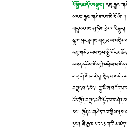
ངོ་སྤྲོད་མདོར་བསྡུས།
དམུ་རྒྱལ་གཤ
སངས་རྒྱས་གཤེན་རབ་མི་བོ་ཡི། །
གདུང་རབས་མུ་ཏིག་ཕྲེང་བའི་རྒྱུད། 
སྐུ་གསུང་ཐུགས་གསུམ་ལ་བསྟིམས
དམུ་གཤེན་ཡབ་སྲས་སྤྱི་བོར་མཆོད
ད་ལན་དངོས་ཡོད་ཀྱི་འབྲེལ་བ་ཡོད་བས
པ་ཧ་གོ་གོ་ཁ་རེད། སྟོན་པ་གཤེན་ར
བསྡད་པ་དེ་རེད། སྐུ་ཡིས་བཀོད་པ་
ངོར་སྟོན་བསྡད་པའི་སྟོན་པ་གཤེན་ར
དང་། སྟོན་པ་གཤེན་རབ་ཀྱིས་རྣམ་
དུས། ཞི་རྒྱས་དབང་དྲག་གི་མཛད་པ་