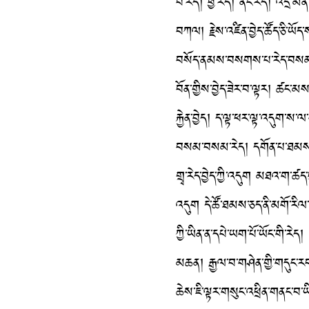
བ་རེད། ཕྱི་རེད། ནང་རེད། འདྲ་
བཀལ། རྗེས་འཛིན་བྱེད་ཚོད་ཅི་ཡོད
བསོད་ནམས་བསགས་པ་རེད་བསམ་གྱིན
བོན་གྱིས་བྱེད་ཟེར་བ་ལྟར། ཚང
རྐྱེན་བྱེད། ད་ལྟ་ཕར་ལྟ་འདུག་ས
བསམ་བསམ་རེད། དགོན་པ་ཐམས་ཅད་ར
གྲྭ་རེད་བྱེད་ཀྱི་འདུག མཐའ་ག་ཚད
འདུག དེ་ཚོ་ཐམས་ཅད་ནི་མགོ་རིལ་
ཀྱི་ཡིན་ན་དཔེ་ཡག་པོ་ཡོང་གི་རེད།
མཆན། རྒྱལ་བ་གཤེན་གྱི་གདུང་རབས་
ཆེས་ཇི་ལྟར་གསུང་འཕྲིན་གནང་བ་