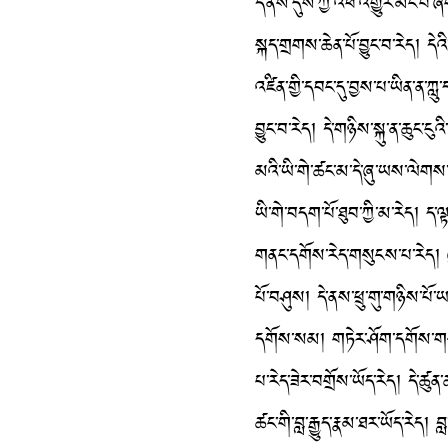
དེ་ནས་དུས་ཀྱི་འཕོ་འགྱུར་མང་པོ་
སྐད་གྲགས་ཆེན་པོ་བྱུང་བ་རེད། དེའི
འཛིན་གྱི་དབང་དུ་བྱས་པ་ཡིན་ན་ཀ
བྱུང་བ་རེད། དེ་གཉིས་སྐུ་ན་ཆུང་ང
མའི་ཡི་གེ་ཚང་མ་དེ་ཞུ་ཡས་ལེགས་
ཡི་གེ་བདག་པོ་ཐུབ་ཀྱི་མ་རེད། ད་ལ
གནང་དགོས་རེད་གསུངས་པ་རེད།
པོ་བཤུས། དེ་ནས་ཕྲུ་གུ་གཉིས་པ
དགོས་སམ། གཏེར་ཤོག་དགོས་གས
པ་རེད་ཟེར་བགྲོས་ཡོད་རེད། དེ་ཚུན
ཚང་གི་བླ་རྒྱུད་རྣམ་ཐར་ཡོད་རེད།