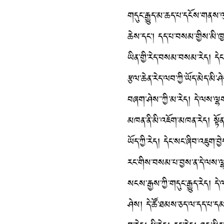
གདུང་རྒྱུད་མ་ཆད་པ་དངོས་གནས་ལུ
ཆེས་དང་། དད་པ་བསམ་གྱིས་མི་ཁྱབ
ཡིན་གྱི་རེད་བསམ་བསམ་རེད། དེང
རྩལ་ཆེན་རེད་ལབ་ཀྱི་ཡོད་མེད་མི་
བཞག་ཤེས་་ཀྱི་མ་རེད། དེ་ལས་ལྷག་
མཁན་ནི་མི་འཇོག་མཁན་རེད། སྟོ
ཡོད་ཀྱི་རེད། དེང་སང་ཞིབ་འཇུག་བྱ
རང་གིས་བསམ་པ་བྱས་ན་དེ་ལས་ལྷ
སངས་རྒྱས་ཀྱི་གདུང་རྒྱུད་རེད། ད
ཤེས། དེ་ཚོ་ཐམས་ཅད་ལ་དད་པ་དམ་