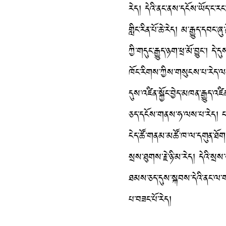
རེད། དེའི་ནང་ནས་དངོས་ཡོད་ང་རང
གླིང་རིན་པོ་ཆེ་རེད། མ་རྒྱུད་དབང་ཞ
ཀྱི་གདུང་རྒྱུད་ཉག་ཕྲ་མོ་བྱུང་། 
ཁོང་རིགས་ཀྱིས་གསུངས་པ་རེད་ལབ
དུས་འཛིན་སྐྱོང་བྱེད་མཁན་རྒྱུད་འ
ཅད་དངོས་གནས་ཧ་ལས་པ་རེད། ངའི་
ངེད་ཚོ་གནམ་མཚོ་ཁ་ལ་དགུན་ཐོག
སྲས་ཐུགས་རྗེ་ཉི་མ་རེད། དེའི་སྲ
ཐམས་ཅད་དུས་སྐབས་དེའི་ནང་ལ་གད
པ་བཟང་པོ་རེད།