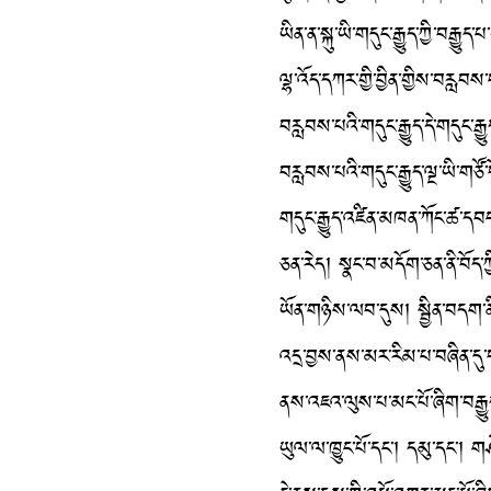
ཡིན་ན་སྐུ་ཡི་གདུང་རྒྱུད་ཀྱི་བརྒྱུད་
ལྷ་འོད་དཀར་གྱི་བྱིན་གྱིས་བརླབས་པ
བརླབས་པའི་གདུང་རྒྱུད་དེ་གདུང་རྒྱ
བརླབས་པའི་གདུང་རྒྱུད་ལྔ་ཡི་གཙོ་
གདུང་རྒྱུད་འཛིན་མཁན་ཀོང་ཚ་དབ
ཅན་རེད། སྣང་བ་མདོག་ཅན་ནི་བོད་ཀྱ
ཡོན་གཉིས་ལབ་དུས། སྦྱིན་བདག་ནི
འདྲ་བྱས་ནས་མར་རིམ་པ་བཞིན་དུ་བསྟན
ནས་འཇའ་ལུས་པ་མང་པོ་ཞིག་བརྒྱུ
ཡུལ་ལ་ཁྱུང་པོ་དང་། དམུ་དང་། གཤེ