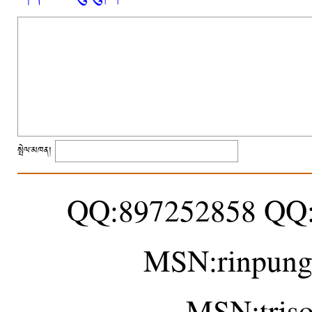
སྤེལ་མཁན།
QQ:897252858 QQ
MSN:rinpung
MSN:tris