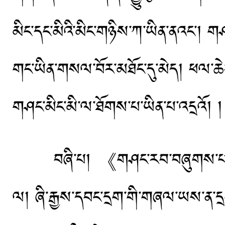
མིང་དང་མིའི་མིང་གཉིས་ཀ་ཡིན་ནའང་། ག
གང་ཡིན་གསལ་བོར་མཐོང་དུ་མེད། ཕལ་ཆ
གཤང་མིང་མི་ལ་ཐོགས་པ་ཡིན་པ་འདྲའོ། །
བཞི་པ། 《གཤང་རབ་བཞུགས་པ་ལེགས་ས
ལ། ཞི་རྒྱས་དབང་དྲག་གི་གཞལ་ཡས་ན་དྲག