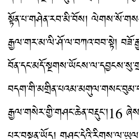
སྟོན་པ་གཤེན་རབ་མི་བོས། ལེགས་སོ་གས
རྒྱལ་གར་མ་ལི་ཤོ་ལ་བཀའ་བབ་སྟེ། བཟོ་རྒྱ
བོན་དང་མདོ་སྔགས་ཡོངས་ལ་དབྱངས་སུ་གྲག
བདག་གི་མགྲིན་པའམ་མགུལ་གསང་བུམ་པ་ནས་
རྒྱལ་གསེར་གྱི་གཤང་ཆེན་བརྡུང་།16 ཞེ
པར་བསྟན་ཡོད། གཤང་དེའི་རིགས་ལ་ཡུལ