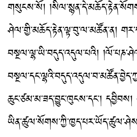
གསུངས་སོ། །སིལ་སྙན་དེ་མཆོད་རྟེན་སོགས
ཤེལ་གྱི་མཆོད་རྟེན་ལྟ་བུ་ལ་མཚོན་ན། གར་དང
བསྔལ་ལྷ་ཡི་བདུད་འདུལ་པའི། །ལོ་པཎ་ཤེལ་ག
བསྔལ་དང་ལྷའི་བདུད་འདུལ་བ་མཚོན་བྱེད་ཀ
ཆུང་ཙམ་མ་ཟད་བྱུང་ཁུངས་དང་། དབྱིབས།
ཡིན་ཚུལ་སོགས་ཀྱི་ཁྱད་པར་ཡོད་ཚུལ་ཤ