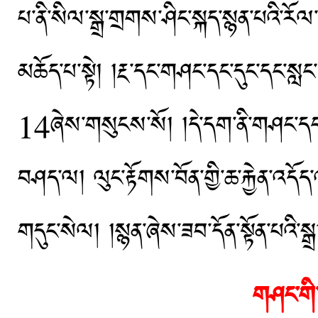
པ་ནི་སིལ་སྒྲ་གྲགས་ཤིང་སྐད་སྙན་པའི་རོལ་
མཆོད་པ་སྟེ། །རྔ་དང་གཤང་དང་དུང་དང་སླང་
14ཞེས་གསུངས་སོ། །དེ་དག་ནི་གཤང་དང་སི
བཤད་ལ། ལུང་རྟོགས་བོན་གྱི་ཆ་རྐྱེན་འདོད
གདུང་སེལ། །སྙན་ཞེས་ཟབ་དོན་སྟོན་པའི་
གཤང་གི་