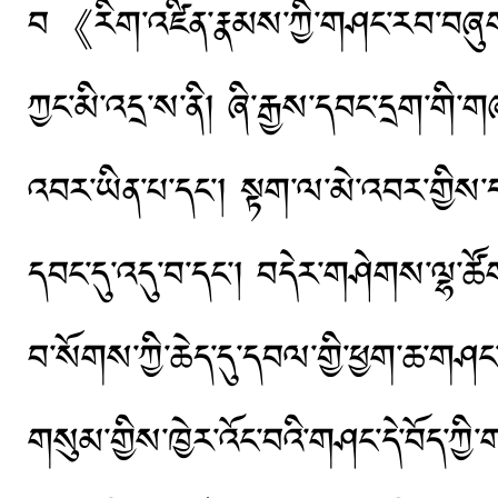
བ《རིག་འཛིན་རྣམས་ཀྱི་གཤང་རབ་བཞུ
ཀྱང་མི་འདྲ་ས་ནི། ཞི་རྒྱས་དབང་དྲག་
འབར་ཡིན་པ་དང་། སྟག་ལ་མེ་འབར་གྱིས་དགྲ
དབང་དུ་འདུ་བ་དང་། བདེར་གཤེགས་ལྷ་ཚོགས
བ་སོགས་ཀྱི་ཆེད་དུ་དབལ་གྱི་ཕྱག་ཆ་གཤང་བ
གསུམ་གྱིས་ཁྱེར་འོང་བའི་གཤང་དེ་བོད་ཀྱི