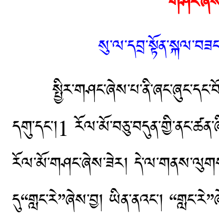
གཤང་ཞེས་
སུ་ལ་དབྲ་སྟོན་སྐལ་བཟ
སྤྱིར་གཤང་ཞེས་པ་ནི་ཞང་ཞུང་དང་བོད་ཡུ
དགུ་དང་།1 རོལ་མོ་བཅུ་བདུན་གྱི་ནང་ཚན་
རོལ་མོ་གཤང་ཞེས་ཟེར། དེ་ལ་གནས་ལུགས
དུ“གླང་རེ”ཞེས་བྱ། ཡིན་ནའང་། “གླང་རེ