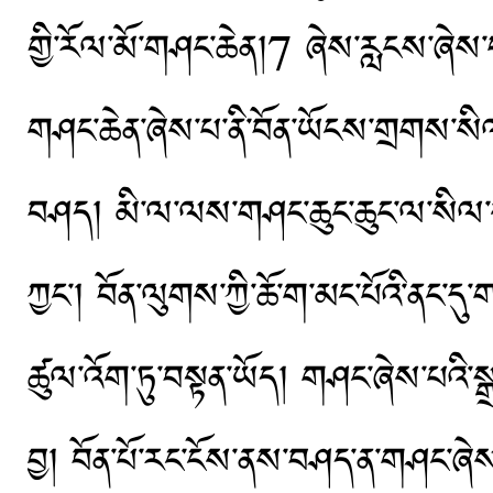
གྱི་རོལ་མོ་གཤང་ཆེན།7 ཞེས་རླངས་ཞེས་
གཤང་ཆེན་ཞེས་པ་ནི་བོན་ཡོངས་གྲགས་སིལ
བཤད། མི་ལ་ལས་གཤང་ཆུང་ཆུང་ལ་སིལ་ས
ཀྱང་། བོན་ལུགས་ཀྱི་ཆོ་ག་མང་པོའི་ནང
ཚུལ་འོག་ཏུ་བསྟན་ཡོད། གཤང་ཞེས་པའི་ས
བྱ། བོན་པོ་རང་ངོས་ནས་བཤད་ན་གཤང་ཞེས