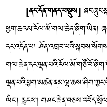
[ནང་དོན་གནད་བསྡུས]
ཞང་ཞུང་སྐད
ཕྱག་ཆའམ་རོལ་མོ་གལ་ཆེན་ཞིག་ཡིན། ཞང་བ
དང་འདོན་པ། ཤོན་འཁྲབ་པའི་སྐབས་སོགས་ལ
གལ་ཆེན་དང་ལྡན་པའི་རོལ་མོ་གཙོ་བོ་ཞིག་ཡ
ལྡན་པའི་ཕྱག་མཚན་ནམ་ལྷ་ཆས་ཤིག་ཀྱང་ཡི
ལིང་། རླངས། གཤང་ཆེན་བཅས་འབོད་སྲོལ