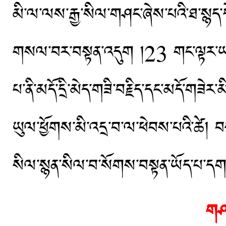
མི་ལ་ལས་རྒྱ་སིལ་གཤང་ཞེས་པའི་ཐ་སྙད་ད
གསལ་བར་བསྟན་འདུག །23 གང་ལྟར་ཡང་།
པ་ནི་མདོ་དྲི་མེད་གཟི་བརྗིད་དང་མདོ་གཟ
ཡུལ་ཕྱོགས་མི་འདྲ་བ་ལ་ཕེབས་པའི་ཚེ།
སིལ་སྙན་སིལ་བ་སོགས་བསྟན་ཡོད་པ་དག་
གཤང