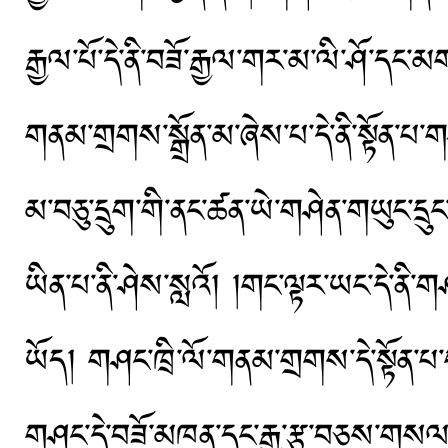
རྒྱལ་པོ་དེ་ནི་བཟོ་རྒྱལ་གར་མ་ལི་ཤོ་དང་
གནམ་གྲགས་སྒྲོན་མ་ཞེས་པ་དེ་ནི་སྟོན་པ་ག
མ་བཅུ་དྲུག་གི་ནང་ཚན་ཡེ་གཤེན་གཡུང་ད
ཡིན་པ་ནི་ཤེས་སླའོ། །གང་ལྟར་ཡང་དེ་ནི་
ཡོད། གཤང་ཁྲི་ལོ་གནམ་གྲགས་དེ་སྟོན་པ
གཤང་དེ་བཟོ་མཁན་དང་རྒྱུ་རྩ་བཅས་གསལ