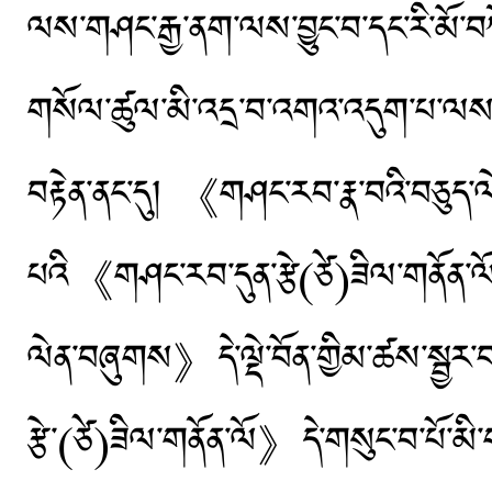
ལས་གཤང་རྒྱ་ནག་ལས་བྱུང་བ་དང་རི་མོ་
གསོལ་ཚུལ་མི་འདྲ་བ་འགའ་འདུག་པ་ལས་ཁྱུ
བརྟེན་ནང་དུ། 《གཤང་རབ་རྣ་བའི་བཅུད་
པའི《གཤང་རབ་དུན་རྩེ(ཙེ)ཟིལ་གནོན་ལ
ལེན་བཞུགས》དེ་ལྡེ་བོན་གྱིམ་ཚས་སྦྱར
རྩེ་(ཙེ)ཟིལ་གནོན་ལོ》དེ་གསུང་བ་པོ་