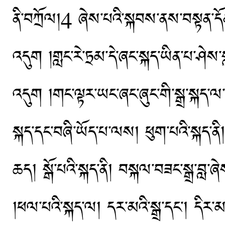
ནི་བཀྲོལ།4 ཞེས་པའི་སྐབས་ནས་བསྟན་དོན་
འདུག །གླང་རེ་ཏྲམ་དེ་ཞང་སྐད་ཡིན་པ་ཤེས
འདུག །གང་ལྟར་ཡང་ཞང་ཞུང་གི་སྒྲ་སྐད་ལ་
སྐད་དང་བཞི་ཡོད་པ་ལས། ཕུག་པའི་སྐད་ནི།
ཆད། སྒོ་པའི་སྐད་ནི། བསྐལ་བཟང་སྒྲ་བླ་ཞེས
།ཕལ་པའི་སྐད་ལ། དར་མའི་སྒྲ་དང་། དིར་མའི་