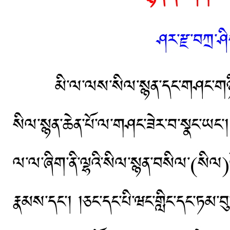
ཤར་རྫ་བཀྲ་ཤ
མི་ལ་ལས་སིལ་སྙན་དང་གཤང་གཉིས་ཀྱི
སིལ་སྙན་ཆེན་པོ་ལ་གཤང་ཟེར་བ་སྣང་ཡང་།
ལ་ལ་ཞིག་ནི་ལྷའི་སིལ་སྙན་བསིལ་(སིལ)ལ
རྣམས་དང་། །ཅང་དང་པི་ཝང་གླིང་དང་ཏམ་བུ་