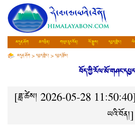
མདུན་ཤོག
ཆ་འཕྲིན།
གཡུང་དྲུང་བོན།
ལོ་རྒྱུས།
དཔྱད་གླེང་།
ལེ
མདུན་ཤོག
>
དཔྱད་གླེང་།
>
དཔྱད་རྩོམ།
བོད་ཀྱི་རོལ་མོ་གཤང་དཔྱ
[ཟླ་ཚེས། 2026-05-28 11:50:40
ཡའི་བོན།
]