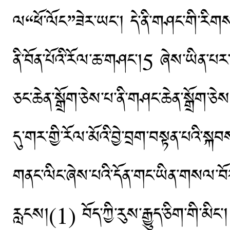
ལ“ཕོ་ལོང”ཟེར་ཡང་། དེ་ནི་གཤང་གི་རིགས་ཤ
ནི་བོན་པོའི་རོལ་ཆ་གཤང་།5 ཞེས་ཡིན་པར
ཅང་ཆེན་སྒྲོག་ཅེས་པ་ནི་གཤང་ཆེན་སྒྲོག་ཅ
དུ་གར་གྱི་རོལ་མོའི་བྱེ་བྲག་བསྟན་པའི
གནང་ལིང་ཞེས་པའི་དོན་གང་ཡིན་གསལ་བོར་
རླངས།(1) བོད་ཀྱི་རུས་རྒྱུད་ཅིག་གི་མིང་