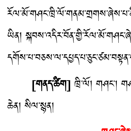
རོལ་མོ་གཤང་ཁྲི་ལོ་གནམ་གྲགས་ཞེས་པ་ནི་
ཡིན། སྐབས་འདིར་བོན་གྱི་རོལ་མོ་གཤང་ཞེ
དགོས་པ་བཅས་ལ་དཔྱད་པ་ཅུང་ཙམ་བསྟན་པ
[གནད་ཚིག]
ཁྲི་ལོ། གཤང་། ག
ཆེན། སིལ་སྙན།