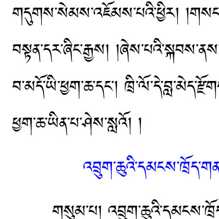
གདུགས་སེམས་འཇོམས་པའི་ཕྱིར། །གསང་ས
བསྟན་དར་ཞིང་རྒྱས། །ཞེས་པའི་སྐབས་ནས
བ་མདོ་ཡི་ཕྱག་ཆ་དང་། ཁྲི་ལོ་དེ་བླ་མེད་ར
ཕྱག་ཆ་ཡིན་པ་ཤེས་སླའོ། །
འབྲུག་ཆུའི་དམངས་ཁྲོད་གནའ
གསུམ་པ། འབྲུག་ཆུའི་དམངས་ཁྲོད་གནའ