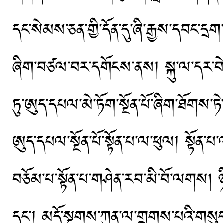
དང་སེམས་ཅན་གྱི་དོན་དུ་ཞི་རྒྱས་དབང་
ཞིག་བཙལ་བར་དགོངས་ནས། སྐུ་ལ་དར་བེར་
ཏུ་ཨུད་དཔལ་མེ་ཏོག་སྔོན་པོ་ཞིག་ཐོགས་ཏེ
ཨུད་དཔལ་སྔོན་པོ་སྟོན་པ་ལ་ཕུལ། སྟོན་པ
བཅོམ་པ་སྟོན་པ་གཤེན་རབ་མི་བོ་ལགས། ཉིད
དང་། མདོ་སྔགས་ཀུན་ལ་གྲགས་པའི་གསུང