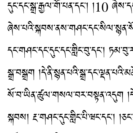
དུང་དང་སྒྲ་རྒྱལ་གོ་པན་དང་། །10 ཞེས་
ཞེས་པའི་སྐབས་ནས་གཤང་དང་སིལ་སྙན་སོ
དང་གཤང་དང་དུང་དང་གླིང་བུ་དང༌། ཏམ་བུ་
སྒྲ་བསྒྲག །དེ་ནི་སྙན་པའི་སྒྲ་དང་ལྡན་པ
སོ་བ་ཡིན་ཚུལ་གསལ་བར་བསྟན་འདུག །དེ་བཞི
སྐབས། རྔ་གཤང་དུང་གླིང་པི་ཝང་དང་། །ཅང་