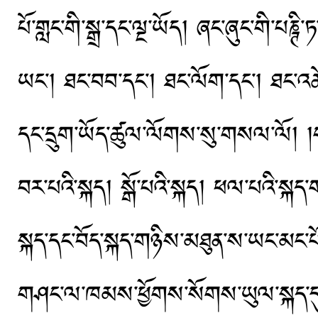
པོ་གླང་གི་སྒྲ་དང་ལྔ་ཡོད། ཞང་ཞུང་གི་པཎྚི་ཏ
ཡང་། ཐང་བབ་དང་། ཐང་ལོག་དང་། ཐང་འཆོལ་
དང་དྲུག་ཡོད་ཚུལ་ལོགས་སུ་གསལ་ལོ། །ག
བར་པའི་སྐད། སྒོ་པའི་སྐད། ཕལ་པའི་སྐད་
སྐད་དང་བོད་སྐད་གཉིས་མཐུན་ས་ཡང་མང་པ
གཤང་ལ་ཁམས་ཕྱོགས་སོགས་ཡུལ་སྐད་དུ