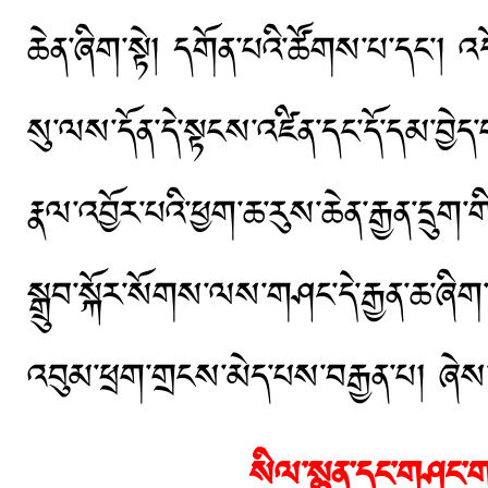
ཆེན་ཞིག་སྟེ། དགོན་པའི་ཚོགས་པ་དང་། 
སུ་ལས་དོན་དེ་སྟངས་འཛིན་དང་དོ་དམ་བྱ
རྣལ་འབྱོར་པའི་ཕྱག་ཆ་རུས་ཆེན་རྒྱན་དྲུག་
སྒྲུབ་སྐོར་སོགས་ལས་གཤང་དེ་རྒྱན་ཆ་ཞི
འབུམ་ཕྲག་གྲངས་མེད་པས་བརྒྱན་པ། ཞེས
སིལ་སྙན་དང་གཤང་གཉ