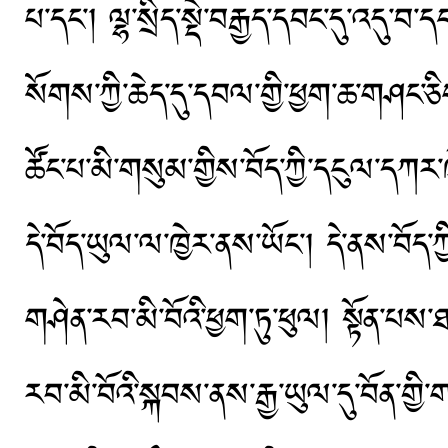
པ་དང་། ལྷ་སྲིད་སྡེ་བརྒྱད་དབང་དུ་འདུ
སོགས་ཀྱི་ཆེད་དུ་དབལ་གྱི་ཕྱག་ཆ་གཤང་ཅིག
ཚོང་པ་མི་གསུམ་གྱིས་བོད་ཀྱི་དངུལ་དཀར
དེ་བོད་ཡུལ་ལ་ཁྱེར་ནས་ཡོང་། དེ་ནས་བོ
གཤེན་རབ་མི་བོའི་ཕྱག་ཏུ་ཕུལ། སྟོན་པས
རབ་མི་བོའི་སྐབས་ནས་རྒྱ་ཡུལ་དུ་བོན་གྱི