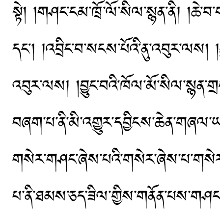
སྟེ། །གཤང་ངམ་ཁྲོ་ལོ་སིལ་སྙན་ནི། །ཆེ་བ་
དང༌། །འབྲིང་བ་སངས་པོའི་ནུ་འབུར་ལས། །བྱ
འབུར་ལས། །བྱུང་བའི་ཁོལ་མོ་སིལ་སྙན
བཞག་པ་ནི་མི་འགྱུར་དབྱིངས་ཆེན་གཞལ་ཡས་ཀ
གསེར་གཤང་ཞེས་པའི་གསེར་ཞེས་པ་གསེར
པ་ནི་ཐམས་ཅད་ཟིལ་གྱིས་གནོན་པས་གཤང་ཞེ