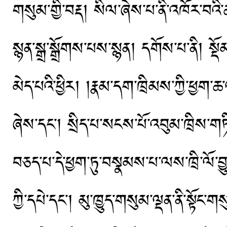
གསུམ་གྱི་བརྡ། སིལ་ཞེས་པ་ནི་འཁོར་བའ
སྙན་སྒྲ་སྒྲོགས་པས་སྙན། དགོས་པ་ནི། 
མེད་པའི་ཕྱིར། །རྣམ་དག་ཁྲིམས་ཀྱི་ཕྱག
ཞེས་དང་། སྲིད་པ་སངས་པོ་འབུམ་ཁྲིས་གཏི་མ
བཅད་པ་དེ་ཕྱག་ཏུ་བསྣམས་པ་ལས་ཁྲི་ལོ་བྱུ
ཀྱི་དཔེ་དང་། མུ་ཁྱུད་གསུམ་ལྡན་ནི་སྟོང་