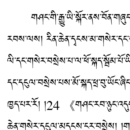
གཤང་གི་རྒྱུ་ཡི་སྐོར་ནས་བོན་གཞུང
རབས་ལས། རིན་ཆེན་དྭངས་མ་གསེར་དང་དང
ལི་དང་གསེར་བསྲེས་པ་ལ་ཕོ་སྐད་སྦོམ་པོ་
དང་དངུལ་བསྲེས་པས་མོ་སྐད་ཕྲ་བུ་ཡོང་ཞ
ཁྱད་པར་རོ། །24 《གཤང་རབ་ཉུང་འདུས་རེ
ཆེན་གསེར་དངུལ་མདངས་ངར་བསྲེས། །གསེ