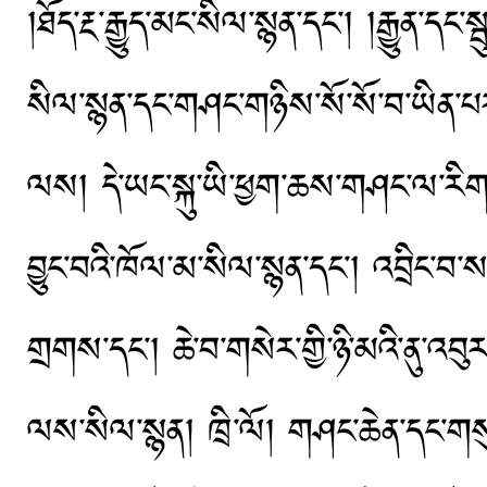
།ཐོད་རྔ་རྒྱུད་མང་སིལ་སྙན་དང་། །རྒྱུན་
སིལ་སྙན་དང་གཤང་གཉིས་སོ་སོ་བ་ཡིན་པར
ལས། དེ་ཡང་སྐུ་ཡི་ཕྱག་ཆས་གཤང་ལ་རིགས་
བྱུང་བའི་ཁོལ་མ་སིལ་སྙན་དང་། འབྲིང་བ་ས
གྲགས་དང་། ཆེ་བ་གསེར་གྱི་ཉི་མའི་ནུ་འབ
ལས་སིལ་སྙན། ཁྲི་ལོ། གཤང་ཆེན་དང་ག