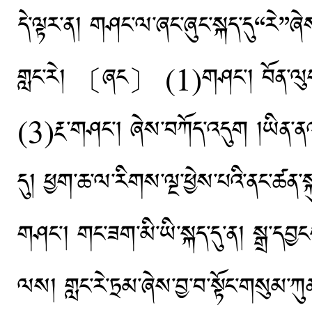
དེ་ལྟར་ན། གཤང་ལ་ཞང་ཞུང་སྐད་དུ“རེ”ཞེས་
གླང་རེ། 〔ཞང〕 (1)གཤང་། བོན་ལུགས་ཀ
(3)རྔ་གཤང་། ཞེས་བཀོད་འདུག །ཡིན་ན
དུ། ཕྱག་ཆ་ལ་རིགས་ལྔ་ཕྱེས་པའི་ནང་ཚན་སྐ
གཤང་། གང་ཟག་མི་ཡི་སྐད་དུ་ན། སྒྲ་དབ
ལས། གླང་རེ་ཏྲམ་ཞེས་བྱ་བ་སྟོང་གསུམ་ཀུ