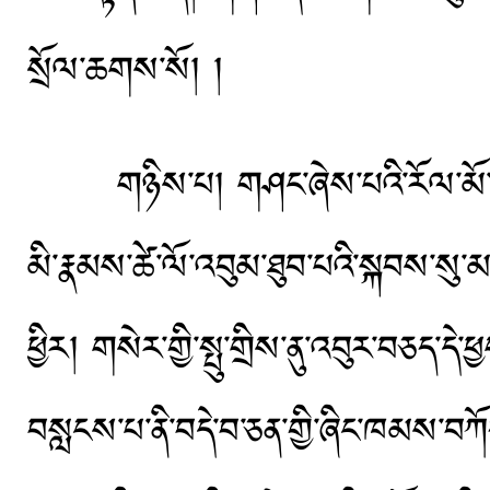
སྲོལ་ཆགས་སོ། །
གཉིས་པ། གཤང་ཞེས་པའི་རོལ་མོ་དེ་ཚེ་ལ
མི་རྣམས་ཚེ་ལོ་འབུམ་ཐུབ་པའི་སྐབས་སུ་མ
ཕྱིར། གསེར་གྱི་སྤུ་གྲིས་ནུ་འབུར་བཅད་དེ
བསླངས་པ་ནི་བདེ་བ་ཅན་གྱི་ཞིང་ཁམས་བཀོད་