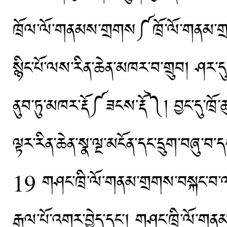
ཁྲོལ་ལོ་གནམས་གྲགས༼ཁྲོ་ལོ་གནམ་གྲགས༽་
སྙིང་པོ་ལས་རིན་ཆེན་མཁར་བ་གྲུབ། ཤར་དུ་ར
ནུབ་ཏུ་མཁར་རྡོ༼ཟངས་རྡོ༽། བྱང་དུ་ཁྲོ་ཆ
ལྟར་རིན་ཆེན་སྣ་ལྔ་མངོན་དང་དྲུག་བཞུ་
19 གཤང་ཁྲི་ལོ་གནམ་གྲགས་བསྐང་བ་ལས
རྒྱལ་པོ་འགར་བྱེད་དང་། གཤང་ཁྲི་ལོ་གན