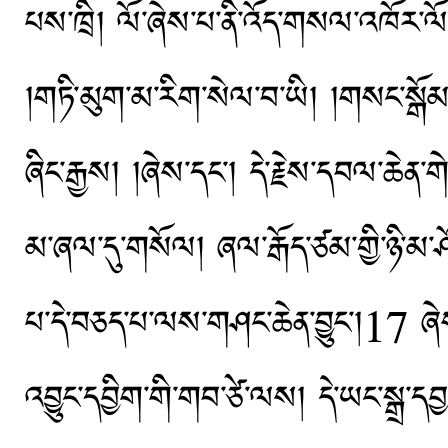
པས་ཁྲི། ལོ་ཞེས་པ་ནི་འོད་གསལ་འཁོར་ལོ
།གཏི་མུག་མ་རིག་སེལ་བ་ཡི། །གསང་སྒོ
ཞིང་རྒྱས། །ཞེས་དང་། དེ་རྗེས་དབལ་ཆེན་གེ་ཁ
མ་ཞལ་དུ་གསོལ། ཞལ་རྒོད་ཙམ་གྱི་ཉི་མ་ཤོ
པ་དེ་བཅད་པ་ལས་གཤང་ཆེན་བྱུང༌།17 ཞེས་པ
འབྱུང་དབྱིག་གི་གབ་ཙེ་ལས། དེ་ཡང་སྒྲ