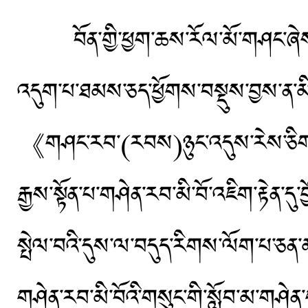
བོན་གྱི་ཕྱག་ཆས་རོལ་མོ་གཤང་ཞེས་པའ
འདུག་པ་ཐམས་ཅད་ཕྱོགས་བསྡུས་བྱས་ན་མ
《གཤང་རབ་(རབས)ཉུང་འདུས་རེས་ཅིག》
རྒྱས་སྟོན་པ་གཤེན་རབ་མི་བོ་འཇིག་རྟེན་དུ
སྤེལ་བའི་དུས་ལ་བདུད་རིགས་ལོག་པ་ཅན་མང་
གཤེན་རབ་མི་བོའི་གསུང་གི་སློབ་མ་གཤེན