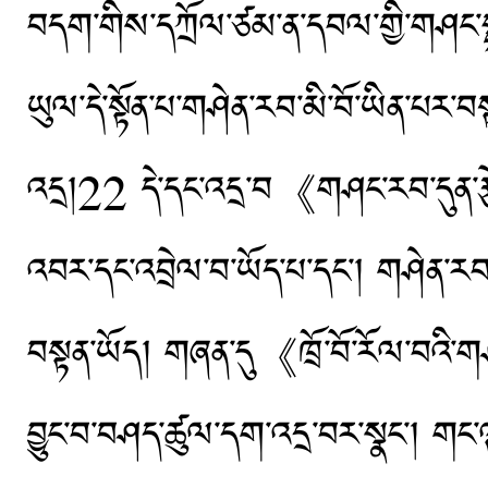
བདག་གིས་དཀྲོལ་ཙམ་ན་དབལ་གྱི་གཤང་
ཡུལ་དེ་སྟོན་པ་གཤེན་རབ་མི་བོ་ཡིན་པར
འདྲ།22 དེ་དང་འདྲ་བ《གཤང་རབ་དུན་རྩ
འབར་དང་འབྲེལ་བ་ཡོད་པ་དང་། གཤེན་ར
བསྟན་ཡོད། གཞན་དུ《ཁྲོ་བོ་རོལ་བའི་
བྱུང་བ་བཤད་ཚུལ་དག་འདྲ་བར་སྣང་། གང་ལྟ