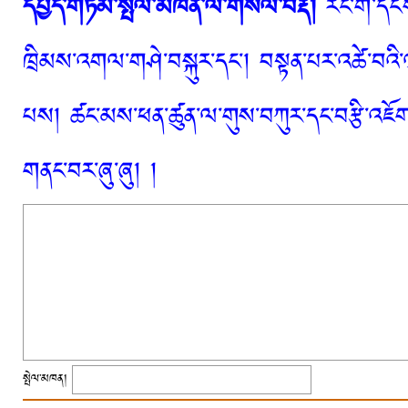
དཔྱད་གཏམ་སྤེལ་མཁན་ལ་གསལ་བརྡ།
རང་གི་དངོས
ཁྲིམས་འགལ་གཤེ་བསྐུར་དང་། བསྟན་པར་འཚེ་བའི་
པས། ཚང་མས་ཕན་ཚུན་ལ་གུས་བཀུར་དང་བརྩི་འཇོག་
གནང་བར་ཞུ་ཞུ། །
སྤེལ་མཁན།