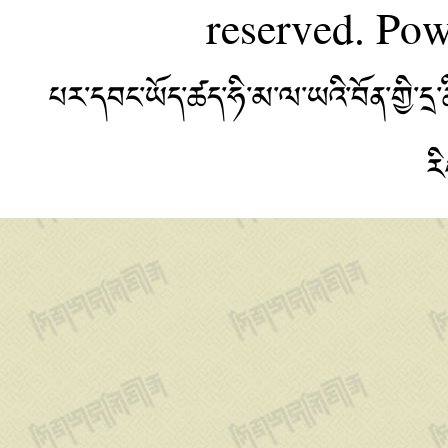
reserved. Po
པར་དབང་ཡོད་ཚད་ཧི་མ་ལ་ཡའི་བོན་གྱི་
ར