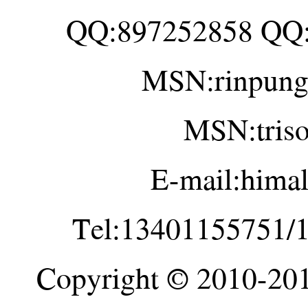
QQ:897252858 QQ
MSN:rinpung
MSN:tris
E-mail:hima
Tel:13401155751/
Copyright © 2010-20