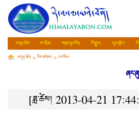
མདུན་ཤོག
ཆ་འཕྲིན།
གཡུང་དྲུང་བོན།
ལོ་རྒྱུས།
དཔྱད་གླེང་།
ལེ
མདུན་ཤོག
>
རིས་ཚགས།
>
པར་རིས།
ཞང་ཞ
[ཟླ་ཚེས། 2013-04-21 17:44