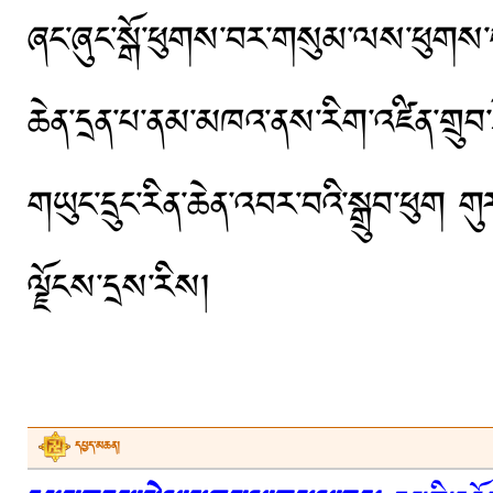
ཞང་ཞུང་སྒོ་ཕུགས་བར་གསུམ་ལས་ཕུགས་པ་ཁ
ཆེན་དྲན་པ་ནམ་མཁའ་ནས་རིག་འཛིན་གྲུབ་ཐ
གཡུང་དྲུང་རིན་ཆེན་འབར་བའི་སྒྲུབ་ཕུག 
ལྗོངས་དྲས་རིས།
དཔྱད་མཆན།