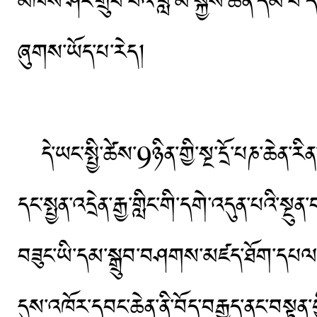
མཁས་ཤིང་གྲུབ་པའི་བླ་མ་སྐྱེས་ཆེན་དམ་པ་ད
ཞུགས་ཡོད་པ་རེད།
དེ་ཡང་སྤྱི་ཚེས་9ཉིན་གྱི་སྔ་དྲོ་པཎ་ཆེན་རིན
དང་སྤྱན་འདྲེན་རྒྱ་གླིང་གི་དགེ་འདུན་པའི་སྔུན་
བཟུང་ཡི་དམ་སྒྲུབ་བཤགས་མཛད་ཐོག་དཔལ་ད
དུས་འཁོར་དབང་ཆེན་ནི་བོད་བརྒྱུད་ནང་བསྟན