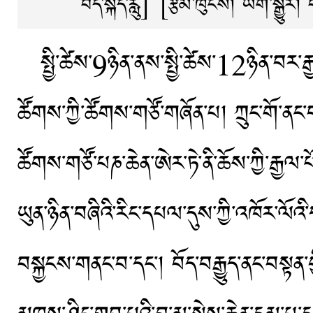
བོད་སྐད་རླུ]
[རྩོམ་ཁུངས། ཡིག་སྒྱུར
སྤྱི་ཚེས་9ཉིན་ནས་སྤྱི་ཚེས་12ཉིན་བར་རྒྱལ
ཚོགས་ཀྱི་ཚོགས་གཙོ་གཞོན་པ། ཀྲུང་གོ་ནང
ཚོགས་གཙོ་པཎ་ཆེན་ཨེར་ཏེ་ནི་ཆོས་ཀྱི་རྒྱལ་པ
ཡུན་ཉིན་བཞིའི་རིང་དཔལ་དུས་ཀྱི་འཁོར་ལོའི
བསྐྱངས་གནང་བ་དང་། བོད་བརྒྱུད་ནང་བསྟན་ག