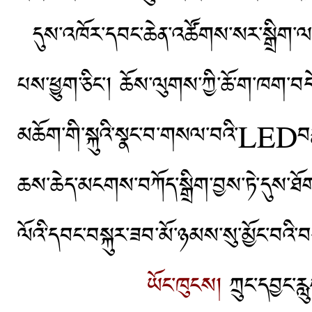
དུས་འཁོར་དབང་ཆེན་འཚོགས་སར་སྒྲིག་ལམ་ག
པས་ཕྱུག་ཅིང་། ཆོས་ལུགས་ཀྱི་ཆོ་ག་ཁག་བ
མཆོག་གི་སྐུའི་སྣང་བ་གསལ་བའི་LEDབརྙན་ཤ
ཆས་ཆེད་མངགས་བཀོད་སྒྲིག་བྱས་ཏེ་དུས་ཐོག་
ལོའི་དབང་བསྐུར་ཟབ་མོ་ཉམས་སུ་མྱོང་བའི་བ
ཡོང་ཁུངས།
ཀྲུང་དབྱང་རླ