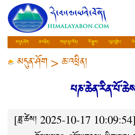
མདུན་ཤོག
ཆ་འཕྲིན།
གཡུང་དྲུང་བོན།
ལོ་རྒྱུས།
དཔྱད་གླེང་།
ལེ
མདུན་ཤོག
>
ཆ་འཕྲིན།
པཎ་ཆེན་རིན་པོ་ཆ
[ཟླ་ཚེས། 2025-10-17 10:09:54