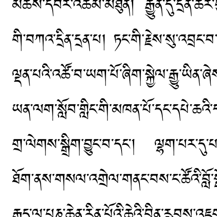
མཚེས་དབར་འཆམ་མཐུན། རྒྱུན་དུ་དྲིན་ཚ
གི་བཀའ་དྲིན་དྲན་པ། ཏང་གི་རྗེས་སུ་འབྲང་བ
ལྡན་པའི་འཚོ་བ་ཡག་པོ་ཞིག་སྐྱེལ་རྒྱུ་ཡིན་ཞ
ཡན་ལག་སློབ་གླིང་གི་མཁན་པོ་དང་དཔེ་ཆའི
གྲ་ལེགས་སྒྲིག་བྱུང་བ་དང་། ལྷག་པར་དུ་པ
ཐོག་ནས་གསལ་འགྲེལ་གནང་བས་ང་ཚོའི་བློ་ས
རྒྱུད་ལ་པཎ་ཆེན་རིན་པོའི་ཆེའི་བྱིན་རླབས