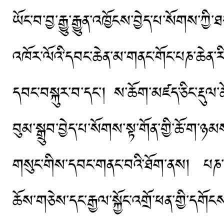
ཡོང་བ་བྱ་རྒྱུ་རྒྱུན་འཁྱོངས་བྱེད་པ་སོགས
འཁོར་ལོའི་དབང་ཆེན་མ་གནང་གོང་པཎ་ཆེན་རི
དབང་བསྐུར་བ་དང་། ས་ཆོག་མཛད་ཅིང་རྡུལ་
བུམ་སྒྲུབ་བྱེད་པ་སོགས་སྟ་གོན་གྱི་ཆོ་ག་
གསུང་གིས་དབང་གནང་བའི་ཐོག་ནས། པཎ་ཆེན
ཆོས་གཅེས་དང་རྒྱལ་སྐྱོང་འགྲོ་ཕན་གྱི