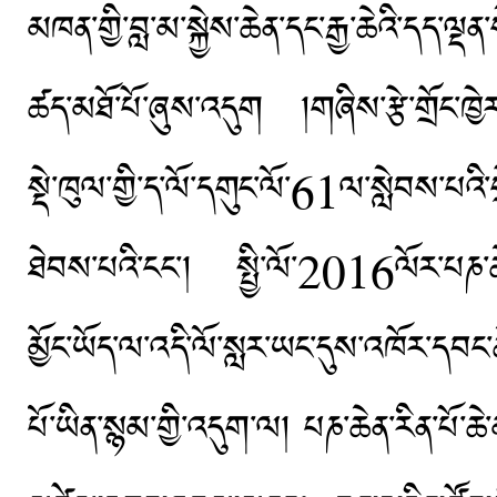
མཁན་གྱི་བླ་མ་སྐྱེས་ཆེན་དང་རྒྱ་ཆེའི་དད་ལ
ཚད་མཐོ་པོ་ཞུས་འདུག །གཞིས་རྩེ་གྲོང་ཁྱེར་
སྡེ་ཁུལ་གྱི་ད་ལོ་དགུང་ལོ་61ལ་སླེབས་པའི་
ཐེབས་པའི་ངང་། སྤྱི་ལོ་2016ལོར་པཎ་ཆེ
མྱོང་ཡོད་ལ་འདི་ལོ་སླར་ཡང་དུས་འཁོར་དབང་ཆ
པོ་ཡིན་སྙམ་གྱི་འདུག་ལ། པཎ་ཆེན་རིན་པོ་