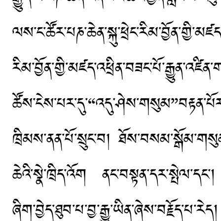
ལས་ང་ཚོར་པཎ་ཆེན་སྐུ་ཕྲེང་རིམ་བྱོན་གྱི་མཛ
རིམ་བྱོན་གྱི་མཛད་འཕྲིན་བཟང་པོ་རྒྱུན་འཛ
ཚོས་ངེས་པར་དུ་“འདུ་ཤེས་གསུམ”བརྟན་པོར་
ཁྲིམས་ནན་པོ་སྲུང་བ། ཐོས་བསམ་སྒོམ་གསུ
ཆེའི་སྣེ་ཁྲིད་འོག ནང་བསྟན་དར་སྤེལ་དང་། 
ཞིག་བྱེད་ཐུབ་པ་བྱ་རྒྱུ་ཡིན་ཞེས་བརྗོད་པ་རེད