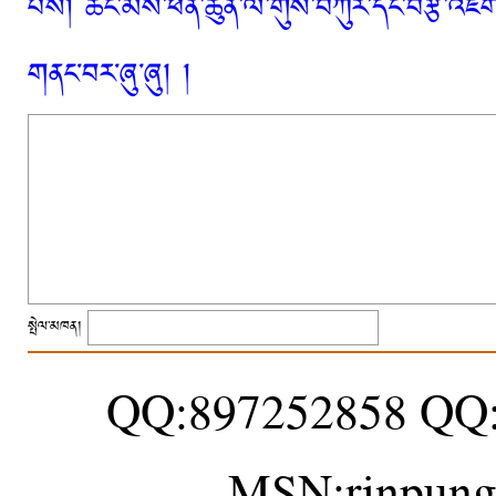
པས། ཚང་མས་ཕན་ཚུན་ལ་གུས་བཀུར་དང་བརྩི་འཇོག་
གནང་བར་ཞུ་ཞུ། །
སྤེལ་མཁན།
QQ:897252858 QQ
MSN:rinpung