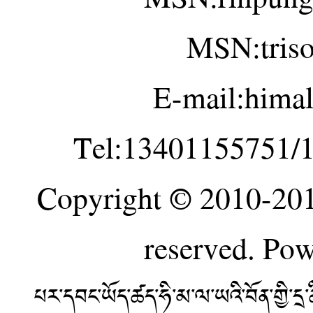
MSN:tris
E-mail:hima
Tel:13401155751/
Copyright © 2010-20
reserved. Po
པར་དབང་ཡོད་ཚད་ཧི་མ་ལ་ཡའི་བོན་གྱི་