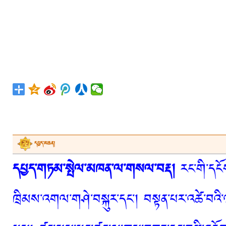
དཔྱད་མཆན།
དཔྱད་གཏམ་སྤེལ་མཁན་ལ་གསལ་བརྡ།
རང་གི་དངོས
ཁྲིམས་འགལ་གཤེ་བསྐུར་དང་། བསྟན་པར་འཚེ་བའི་