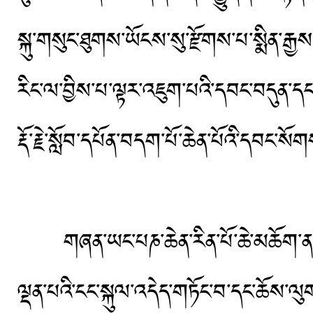
སྐུ་གསུང་ཐུགས་ཡོངས་སུ་རྫོགས་པ་སྨིན་རྒྱ
རིང་ལ་བྱིས་པ་ལྟར་འཇུག་པའི་དབང་བདུན་ད
རྡོ་རྗེ་སློབ་དཔོན་བདག་པོ་ཆེན་པོའི་དབང་ས
གཞན་ཡང་པཎ་ཆེན་རིན་པོ་ཆེ་མཆོག་ནས་བོད་བ
ལྡན་པའི་ངང་སྐུལ་འདེད་གཏོང་བ་དང་ཆོས་ལུག