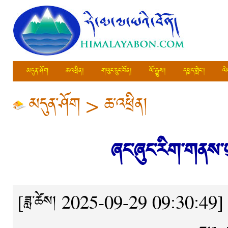
མདུན་ཤོག
ཆ་འཕྲིན།
གཡུང་དྲུང་བོན།
ལོ་རྒྱུས།
དཔྱད་གླེང་།
ལེ
མདུན་ཤོག
>
ཆ་འཕྲིན།
ཞང་ཞུང་རིག་གནས་ཡ
[ཟླ་ཚེས། 2025-09-29 09:30:49]