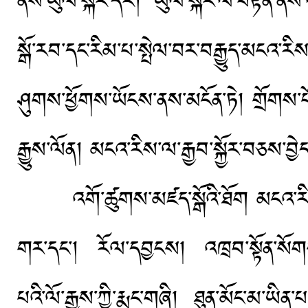
ནས་ཡུལ་སྐོར་དར། ཡུལ་སྐོར་ལ་བརྟེན་ནས
སྒོ་རབ་དང་རིམ་པ་སྤེལ་བར་བརྒྱུད་མངའ་རིས་
ཤུགས་ཕྱོགས་ཡོངས་ནས་མངོན་ཏེ། གྲོགས་པ
རྒྱུས་ལོན། མངའ་རིས་ལ་རྒྱབ་སྐྱོར་བཅས་བྱེད
འགོ་ཚུགས་མཛད་སྒོའི་ཐོག མངའ་རིས་ས་ཁ
གར་དང་། རོལ་དབྱངས། འཁྲབ་སྟོན་སོགས་
པའི་ལོ་རྒྱུས་ཀྱི་རྨང་གཞི། ཐུན་མོང་མ་ཡི