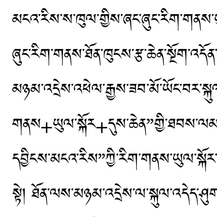
མངའ་རིས་ས་ཁུལ་གྱིས་ཞང་ཞུང་རིག་གནས་
ཞུང་རིག་གནས་ཐོན་ཁུངས་རྩ་ཆེན་སྔོག་འདོ
མཉམ་འདྲེས་འཕེལ་རྒྱས་ཟབ་མོ་ཡོང་བར་ས
གནས+ཡུལ་སྐོར+དུས་ཆེན”གྱི་ཐབས་ལམ་ག
དབྱིངས་མངའ་རིས”ཀྱི་རིག་གནས་ཡུལ་སྐོར་སྤ
སྟེ། ཐོན་ལས་མཉམ་འདྲེས་ལ་སྐུལ་འདེད་ཤ