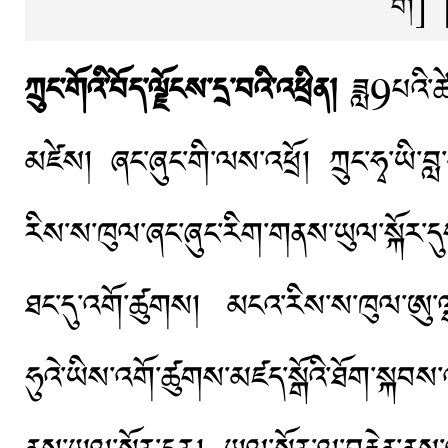
བ།]
ཀྲུང་གོའི་བོད་ལྗོངས་དྲ་བའི་འཕྲིན།
ཟླ9པའི་
མཛེས། ཞང་ཞུང་གི་ལས་འཕྲོ། ཀྲུང་ཧྭ་ཡི་བླ
རིས་ས་ཁུལ་ཞང་ཞུང་རིག་གནས་ཡུལ་སྐོར་དུ
ཐང་དུ་འགོ་ཚུགས། མངའ་རིས་ས་ཁུལ་ཨུ་ལྷན་གྱ
ཧུའེ་ཡིས་འགོ་ཚུགས་མཛད་སྒོའི་ཐོག་སྐབས་