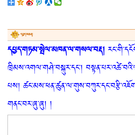
དཔྱད་མཆན།
དཔྱད་གཏམ་སྤེལ་མཁན་ལ་གསལ་བརྡ།
རང་གི་དངོས
ཁྲིམས་འགལ་གཤེ་བསྐུར་དང་། བསྟན་པར་འཚེ་བའི་
པས། ཚང་མས་ཕན་ཚུན་ལ་གུས་བཀུར་དང་བརྩི་འཇོག་
གནང་བར་ཞུ་ཞུ། །