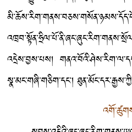
མི་ཆོས་རིག་གནས་བཅས་གསོན་ཉམས་དོད་པོ
འཁྲབ་སྟོན་ཧྲིལ་པོ་ནི་ཞང་ཞུང་རིག་གནས་སྲོལ
འདྲེས་བྱས་པས། གནའ་བོའི་ཤེས་རིག་ལ་དད་ག
སྣ་མང་གཞི་གཅིག་དང་། ཐུན་མོང་དར་རྒྱས་ཀྱ
འགོ་ཚུགས