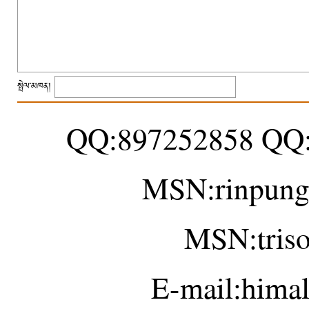
སྤེལ་མཁན།
QQ:897252858 QQ
MSN:rinpung
MSN:tris
E-mail:hima