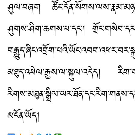
ཤུལ་བཞག ཚོང་དོན་སོགས་ལས་རྣམ་མཉམ་
ཤུགས་ཤིག་ཆགས་པ་དང་། གྲོང་གསེབ་དར་
བརྒྱུད་ཞིང་འབྲོག་པའི་ཡོང་འབབ་འཕར་བར་ས
མཐུད་འཕེལ་རྒྱས་ལ་སྐུལ་འདེད། རིག་གནས
རིགས་མཐུན་སྒྲིལ་ཡར་ཐོན་དང་རིག་གནས་དར
མངོན་ཡོད།