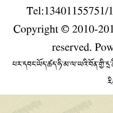
Tel:13401155751/
Copyright © 2010-20
reserved. Po
པར་དབང་ཡོད་ཚད་ཧི་མ་ལ་ཡའི་བོན་གྱི་
ར