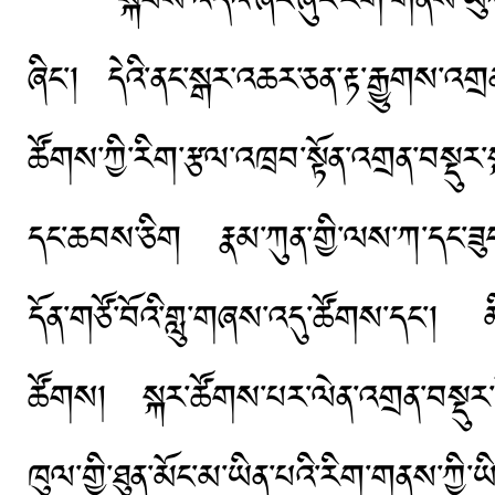
སྐབས་འདིའི་ཞང་ཞུང་རིག་གནས་ཡུལ་སྐ
ཞིང་། དེའི་ནང་སྒར་འཆར་ཅན་རྟ་རྒྱུགས་འ
ཚོགས་ཀྱི་རིག་རྩལ་འཁྲབ་སྟོན་འགྲན་བསྡུར
དང་ཆབས་ཅིག རྣམ་ཀུན་གྱི་ལས་ཀ་དང་ཟུང་འ
དོན་གཙོ་བོའི་གླུ་གཞས་འདུ་ཚོགས་དང་། མ
ཚོགས། སྐར་ཚོགས་པར་ལེན་འགྲན་བསྡུར་སོ
ཁུལ་གྱི་ཐུན་མོང་མ་ཡིན་པའི་རིག་གནས་ཀྱི་