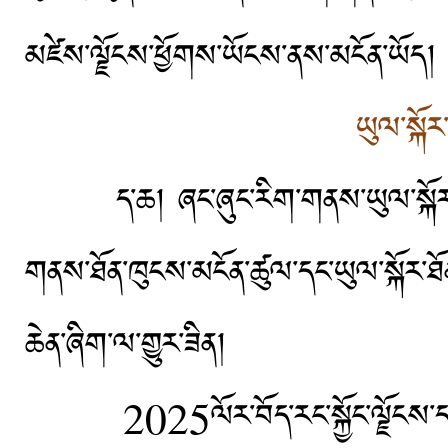
མཛེས་ལྗོངས་ཕྱོགས་ཡོངས་ནས་མངོན་ཡོད།
ཡུལ་སྐོར
ད་ཆ། ཞང་ཞུང་རིག་གནས་ཡུལ་སྐོར་དུས་ཆ
གནས་ཐོན་ཁུངས་མངོན་ཚུལ་དང་ཡུལ་སྐོར་ཐ
ཆེན་ཞིག་ལ་གྱུར་ཟིན།
2025
ལོར་བོད་རང་སྐྱོང་ལྗོང