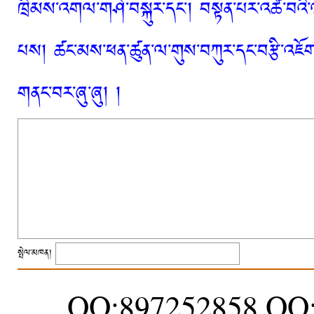
ཁྲིམས་འགལ་གཤེ་བསྐུར་དང་། བསྟན་པར་འཚེ་བའི་
པས། ཚང་མས་ཕན་ཚུན་ལ་གུས་བཀུར་དང་བརྩི་འཇོག་
གནང་བར་ཞུ་ཞུ། །
སྤེལ་མཁན།
QQ:897252858 QQ