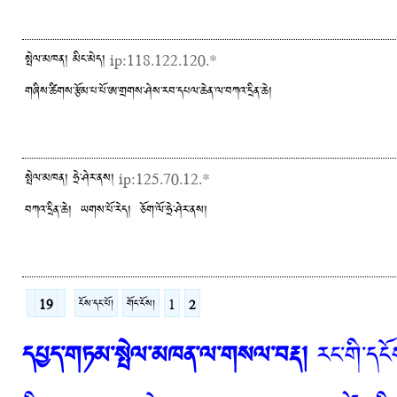
སྤེལ་མཁན། མིང་མེད།
ip:118.122.120.*
གཞིས་ཚིགས་རྩོམ་པ་པོ་ཨ་གྲགས་ཤེས་རབ་དཔལ་ཆེན་ལ་བཀའ་དྲིན་ཆེ།
སྤེལ་མཁན། ཧྲེ་ཤེར་ནས།
ip:125.70.12.*
བཀའ་དྲིན་ཆེ། ཡགས་པོ་རེད། ཅོག་ལོ་ཧྲེ་ཤེར་ནས།
19
ངོས་དང་པོ།
གོང་ངོས།
1
2
དཔྱད་གཏམ་སྤེལ་མཁན་ལ་གསལ་བརྡ།
རང་གི་དངོས