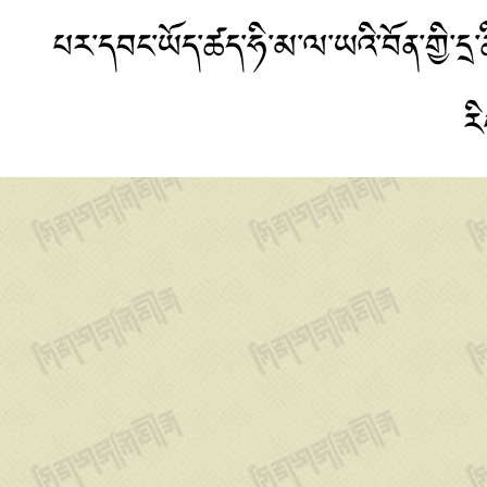
པར་དབང་ཡོད་ཚད་ཧི་མ་ལ་ཡའི་བོན་གྱི་
ར