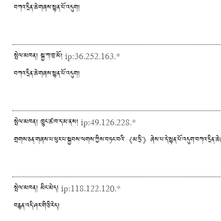
བཀའ་དྲིན་ཆེ་གཞས་སྙན་པོ་འདུག།
སྤེལ་མཁན། སྐྱ་ཀ་ཁྲ་མོ།
ip:36.252.163.*
བཀའ་དྲིན་ཆེ་གཞས་སྙན་པོ་འདུག།
སྤེལ་མཁན། ཁྱུང་ཚ་ཁ་ད་མ་ནས།
ip:49.126.228.*
གྲགས་ཅན་གཞས་པ་ཕུར་པ་སྐྱབས་ལགས་ཀྱིས་བཏང་བའི་《མ་ཏྲི་》ཞེས་པ་དེ་སྙན་པོ་འདུག་བཀའ་དྲིན་ཆེ་
སྤེལ་མཁན། མིང་མེད།
ip:118.122.120.*
བརྙན་འདི་ཤར་གི་ཅི་རེད།