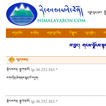
འབྱུང་ལྡན༣༠༡ སྤ
མདུན་ཤོག
ཆ་འཕྲིན།
གཡུང་དྲུང་བོན།
ལོ་རྒྱུས།
དཔྱད་གླེང་།
ལེ
ཁ་བྱང་།
གངས་ལྗོངས་སྟག་
དཔྱད་མཆན།
སྤེལ་མཁན། སྐྱ་ཀ་ཁྲ་མོ།
ip:36.252.163.*
བཀའ་དྲིན་ཆེ་གཞས་སྙན་པོ་འདུག།
སྤེལ་མཁན། སྐྱ་ཀ་ཁྲ་མོ།
ip:36.252.163.*