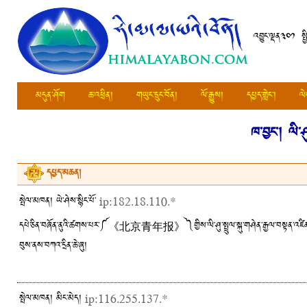
འབྱུང་ལྡན༣༠༡ སྤ
མདུན་ཤོག
ཆ་འཕྲིན།
གཡུང་དྲུང་བོན།
ལོ་རྒྱུས།
དཔྱད་གླེང་།
ལེ
ཁ་བྱང་།
ལི་ཤ
དཔྱད་མཆན།
སྤེལ་མཁན། ཡེ་ཤེས་སྙིང་པོ་
ip:182.18.110.*
དཔེ་ཅིན་བཞོན་ནུའི་ཚགས་པར་༼《北京青年报》༽གྱིས་ལི་ཤུ་སྤྲུལ་སྐུ་གཤེན་རྒྱལ་བསྟན་འཛིན་ལ་བཅར་འད
བུས་ནས་བཀའ་དྲིན་ཆེ་ཞུ།
སྤེལ་མཁན། མིང་མེད།
ip:116.255.137.*