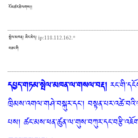
ངོ་མཚར་ཆེ་ལགས།།
སྤེལ་མཁན། མིང་མེད།
ip:118.112.162.*
བཟང་གི
དཔྱད་གཏམ་སྤེལ་མཁན་ལ་གསལ་བརྡ།
རང་གི་དངོས
ཁྲིམས་འགལ་གཤེ་བསྐུར་དང་། བསྟན་པར་འཚེ་བའི་
པས། ཚང་མས་ཕན་ཚུན་ལ་གུས་བཀུར་དང་བརྩི་འཇོག་