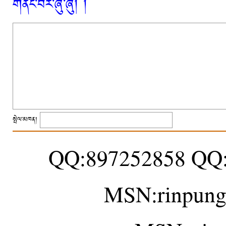
གནང་བར་ཞུ་ཞུ། །
སྤེལ་མཁན།
QQ:897252858 QQ
MSN:rinpung