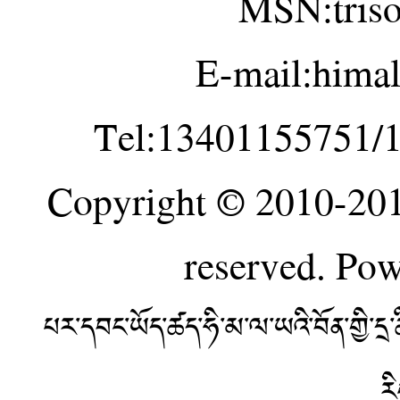
MSN:tris
E-mail:hima
Tel:13401155751/
Copyright © 2010-20
reserved. Po
པར་དབང་ཡོད་ཚད་ཧི་མ་ལ་ཡའི་བོན་གྱི་
ར