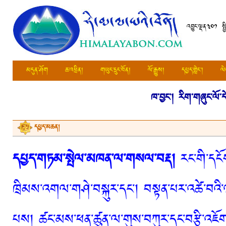
འབྱུང་ལྡན༣༠༡ སྤ
མདུན་ཤོག
ཆ་འཕྲིན།
གཡུང་དྲུང་བོན།
ལོ་རྒྱུས།
དཔྱད་གླེང་།
ལེ
ཁ་བྱང་།
རིག་གཞུང་ལོ་ད
དཔྱད་མཆན།
དཔྱད་གཏམ་སྤེལ་མཁན་ལ་གསལ་བརྡ།
རང་གི་དངོས
ཁྲིམས་འགལ་གཤེ་བསྐུར་དང་། བསྟན་པར་འཚེ་བའི་
པས། ཚང་མས་ཕན་ཚུན་ལ་གུས་བཀུར་དང་བརྩི་འཇོག་