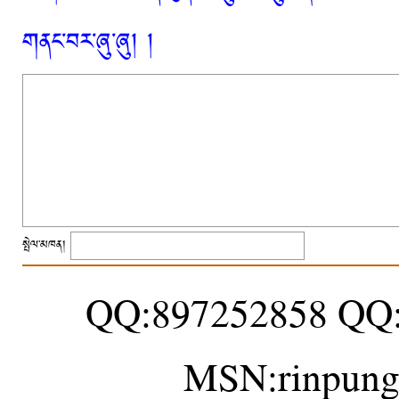
གནང་བར་ཞུ་ཞུ། །
སྤེལ་མཁན།
QQ:897252858 QQ
MSN:rinpung