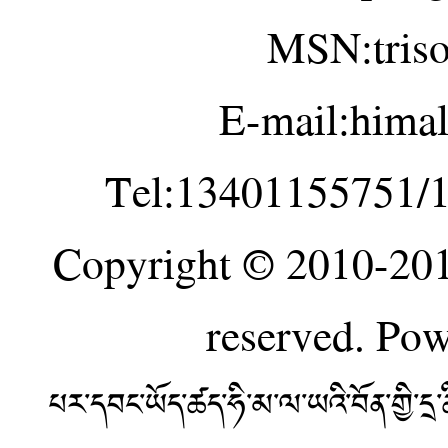
MSN:tris
E-mail:hima
Tel:13401155751/
Copyright © 2010-20
reserved. Po
པར་དབང་ཡོད་ཚད་ཧི་མ་ལ་ཡའི་བོན་གྱི་