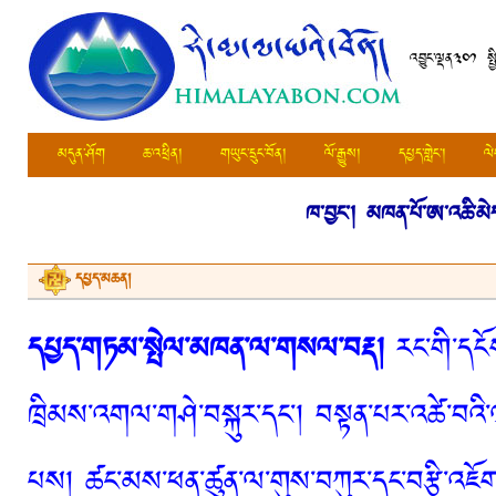
འབྱུང་ལྡན༣༠༡ སྤ
མདུན་ཤོག
ཆ་འཕྲིན།
གཡུང་དྲུང་བོན།
ལོ་རྒྱུས།
དཔྱད་གླེང་།
ལེ
ཁ་བྱང་།
མཁན་པོ་ཨ་འཆི་མེད
དཔྱད་མཆན།
དཔྱད་གཏམ་སྤེལ་མཁན་ལ་གསལ་བརྡ།
རང་གི་དངོས
ཁྲིམས་འགལ་གཤེ་བསྐུར་དང་། བསྟན་པར་འཚེ་བའི་
པས། ཚང་མས་ཕན་ཚུན་ལ་གུས་བཀུར་དང་བརྩི་འཇོག་