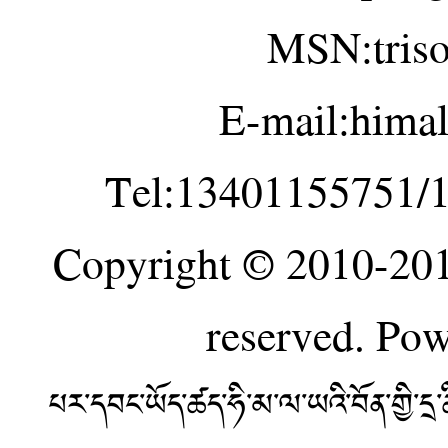
MSN:tris
E-mail:hima
Tel:13401155751/
Copyright © 2010-20
reserved. Po
པར་དབང་ཡོད་ཚད་ཧི་མ་ལ་ཡའི་བོན་གྱི་