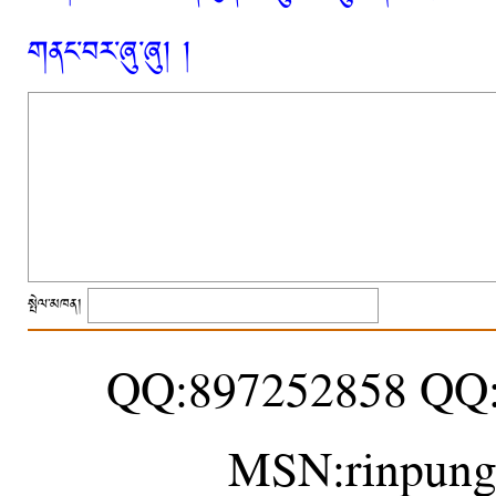
གནང་བར་ཞུ་ཞུ། །
སྤེལ་མཁན།
QQ:897252858 QQ
MSN:rinpung