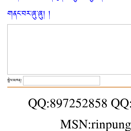
གནང་བར་ཞུ་ཞུ། །
སྤེལ་མཁན།
QQ:897252858 QQ
MSN:rinpung