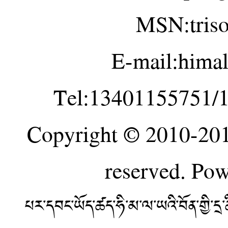
MSN:tris
E-mail:hima
Tel:13401155751/
Copyright © 2010-20
reserved. Po
པར་དབང་ཡོད་ཚད་ཧི་མ་ལ་ཡའི་བོན་གྱི་