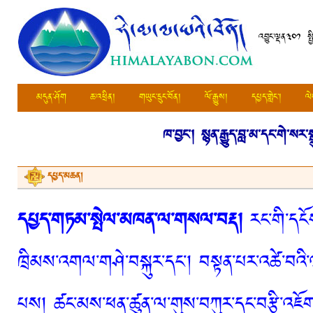
འབྱུང་ལྡན༣༠༡ སྤ
མདུན་ཤོག
ཆ་འཕྲིན།
གཡུང་དྲུང་བོན།
ལོ་རྒྱུས།
དཔྱད་གླེང་།
ལེ
ཁ་བྱང་།
སྙན་རྒྱུད་བླ་མ་དང་གེ་སར་ས
དཔྱད་མཆན།
དཔྱད་གཏམ་སྤེལ་མཁན་ལ་གསལ་བརྡ།
རང་གི་དངོས
ཁྲིམས་འགལ་གཤེ་བསྐུར་དང་། བསྟན་པར་འཚེ་བའི་
པས། ཚང་མས་ཕན་ཚུན་ལ་གུས་བཀུར་དང་བརྩི་འཇོག་