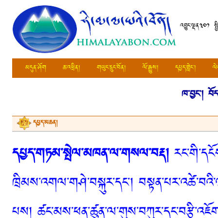
འབྱུང་ལྡན༣༠༡ སྤ
མདུན་ཤོག
ཆ་འཕྲིན།
གཡུང་དྲུང་བོན།
ལོ་རྒྱུས།
དཔྱད་གླེང་།
ལེ
ཁ་བྱང་།
བོ
དཔྱད་མཆན།
དཔྱད་གཏམ་སྤེལ་མཁན་ལ་གསལ་བརྡ།
རང་གི་དངོས
ཁྲིམས་འགལ་གཤེ་བསྐུར་དང་། བསྟན་པར་འཚེ་བའི་
པས། ཚང་མས་ཕན་ཚུན་ལ་གུས་བཀུར་དང་བརྩི་འཇོག་