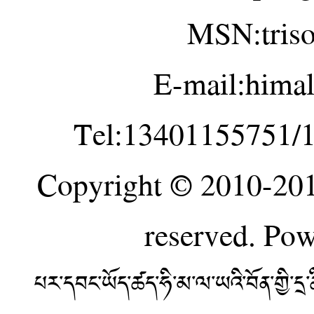
MSN:tris
E-mail:hima
Tel:13401155751/
Copyright © 2010-20
reserved. Po
པར་དབང་ཡོད་ཚད་ཧི་མ་ལ་ཡའི་བོན་གྱི་