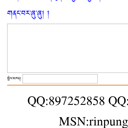
གནང་བར་ཞུ་ཞུ། །
སྤེལ་མཁན།
QQ:897252858 QQ
MSN:rinpung