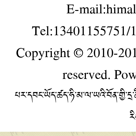
E-mail:hima
Tel:13401155751/
Copyright © 2010-20
reserved. Po
པར་དབང་ཡོད་ཚད་ཧི་མ་ལ་ཡའི་བོན་གྱི་
ར