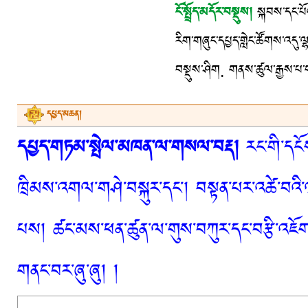
ངོ་སྤྲོད་མདོར་བསྡུས།
སྐབས་དང་པོའི
རིག་གཞུང་དཔྱད་གླེང་ཚོགས་འདུ་
བསྡུས་ཤིག. གནས་ཚུལ་རྒྱས་པ་གང
དཔྱད་མཆན།
དཔྱད་གཏམ་སྤེལ་མཁན་ལ་གསལ་བརྡ།
རང་གི་དངོས
ཁྲིམས་འགལ་གཤེ་བསྐུར་དང་། བསྟན་པར་འཚེ་བའི་
པས། ཚང་མས་ཕན་ཚུན་ལ་གུས་བཀུར་དང་བརྩི་འཇོག་
གནང་བར་ཞུ་ཞུ། །