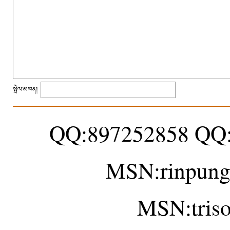
སྤེལ་མཁན།
QQ:897252858 QQ
MSN:rinpung
MSN:tris