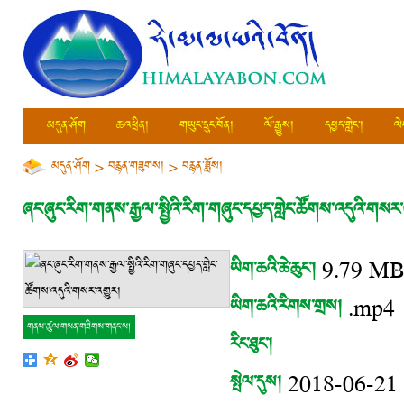
མདུན་ཤོག
ཆ་འཕྲིན།
གཡུང་དྲུང་བོན།
ལོ་རྒྱུས།
དཔྱད་གླེང་།
ལེ
མདུན་ཤོག
>
བརྙན་གཟུགས།
>
བརྙན་ཟློས།
ཞང་ཞུང་རིག་གནས་རྒྱལ་སྤྱིའི་རིག་གཞུང་དཔྱད་གླེང་ཚོགས་འདུའི་གསར་
ཡིག་ཆའི་ཆེ་ཆུང་།
9.79 M
ཡིག་ཆའི་རིགས་གྲས།
.mp4
གནས་ཚུལ་གསན་གཟིགས་གནང་ས།
རིང་ཐུང་།
སྤེལ་དུས།
2018-06-21