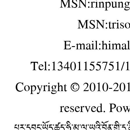
MSN:rinpung
MSN:tris
E-mail:hima
Tel:13401155751/
Copyright © 2010-20
reserved. Po
པར་དབང་ཡོད་ཚད་ཧི་མ་ལ་ཡའི་བོན་གྱི་