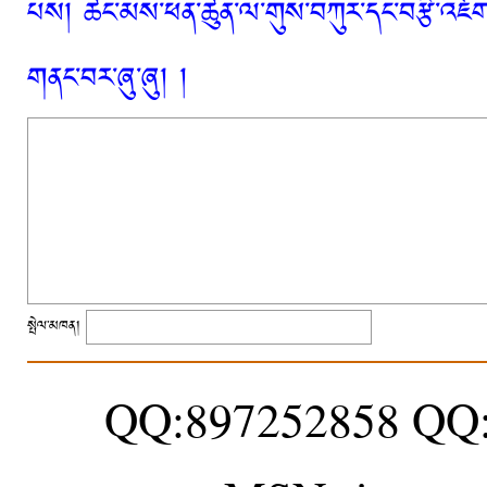
པས། ཚང་མས་ཕན་ཚུན་ལ་གུས་བཀུར་དང་བརྩི་འཇོག་
གནང་བར་ཞུ་ཞུ། །
སྤེལ་མཁན།
QQ:897252858 QQ