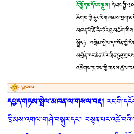
ངོ་སྤྲོད་མདོར་བསྡུས།
དེ་ཡང་སྤྱི་༢
ཚོགས་ཀྱི་དྲུང་ཡིག་ཁམས་བྲག་མགོ་
མཁན་པོ་ཚེ་རིང་ནོར་བུ་མཆོག་གིས་
སྤྲོད》འགྲེམ་སྤེལ་དང་བོན་གྱི་རིག
མགྲོན་ཁང་ཆེན་མོར་ཁྲིན་ཏུའུ་ག
འཚོགས་སྐབས་ཀྱི་གནས་ཚུལ་ཁམས
དཔྱད་མཆན།
དཔྱད་གཏམ་སྤེལ་མཁན་ལ་གསལ་བརྡ།
རང་གི་དངོས
ཁྲིམས་འགལ་གཤེ་བསྐུར་དང་། བསྟན་པར་འཚེ་བའི་