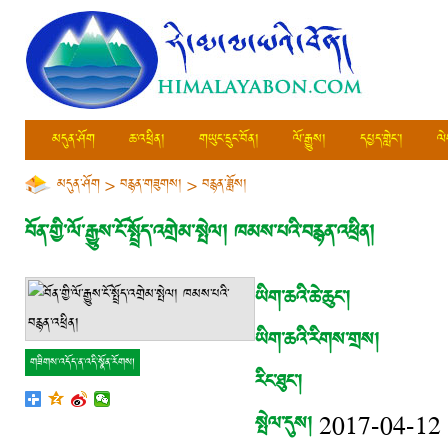
མདུན་ཤོག
ཆ་འཕྲིན།
གཡུང་དྲུང་བོན།
ལོ་རྒྱུས།
དཔྱད་གླེང་།
ལེ
མདུན་ཤོག
>
བརྙན་གཟུགས།
>
བརྙན་ཟློས།
བོན་གྱི་ལོ་རྒྱུས་ངོ་སྤྲོད་འགྲེམ་སྤེལ། ཁམས་པའི་བརྙན་འཕྲིན།
ཡིག་ཆའི་ཆེ་ཆུང་།
ཡིག་ཆའི་རིགས་གྲས།
གཟིགས་འདོད་ན་འདི་སྣོན་རོགས།
རིང་ཐུང་།
སྤེལ་དུས།
2017-04-12