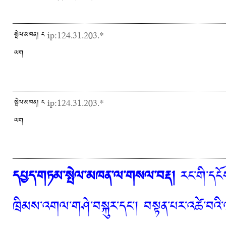
སྤེལ་མཁན། ང
ip:124.31.203.*
ཡག
སྤེལ་མཁན། ང
ip:124.31.203.*
ཡག
དཔྱད་གཏམ་སྤེལ་མཁན་ལ་གསལ་བརྡ།
རང་གི་དངོས
ཁྲིམས་འགལ་གཤེ་བསྐུར་དང་། བསྟན་པར་འཚེ་བའི་