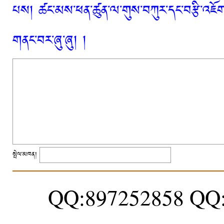
པས། ཚང་མས་ཕན་ཚུན་ལ་གུས་བཀུར་དང་བརྩི་འཇོག་
གནང་བར་ཞུ་ཞུ། །
སྤེལ་མཁན།
QQ:897252858 QQ