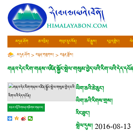
མདུན་ཤོག
ཆ་འཕྲིན།
གཡུང་དྲུང་བོན།
ལོ་རྒྱུས།
དཔྱད་གླེང་།
ལེ
མདུན་ཤོག
>
བརྙན་གཟུགས།
>
བརྙན་ཟློས།
གནའ་དེང་རིག་གནས་འཛིན་སྐྱོང་སྤེལ་གསུམ་བྱེད་པའི་རིག་པའི་དེད་དཔོན
ཡིག་ཆའི་ཆེ་ཆུང་།
ཡིག་ཆའི་རིགས་གྲས།
བཅར་འདྲིའི་གསན་གཟིགས་གནང་ས།
རིང་ཐུང་།
སྤེལ་དུས།
2016-08-13