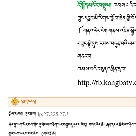
ངོ་སྤྲོད་མདོར་བསྡུས།
ཁམས་པའི་བརྙ
ཀྲུང་དབྱང་མི་རིགས་སློབ་ཆེན་གྱི་
༼གནའ་དེང་རིག་གནས་འཛིན་སྐྱོང་
བཟུང་སྟེ་དུས་རབས་བདུན་པའི་ཡར་སྔ
གནང་བ།
ཁམས་པའི་བརྙན་འཕྲིན་དྲ་བ།
http://tb.kangb
དཔྱད་མཆན།
སྤེལ་མཁན། འུར་ཆ་པ།
ip:27.225.27.*
ཤིན་ཏུ་ཡག་སོང་བས་ཞིབ་ཏུ་ཐེངས་གཅིག་ཡང་བསྐྱར་དུ་ཉན་པ་ཡིན། བཀའ་དྲིན་ཆེ། རྒན་དང་འཆི་མེད་གཉིས
སྔར་ལས་ཡངས་པར་ཤོག ཐུགས་རྗེ་ཆེ།