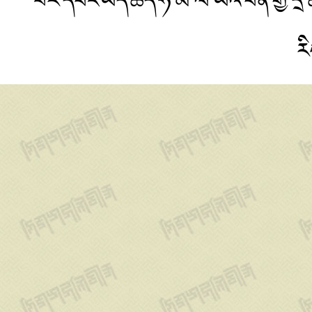
པར་དབང་ཡོད་ཚད་ཧི་མ་ལ་ཡའི་བོན་གྱི་
ར