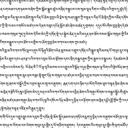
བང་བསྒྱུར་བའི་སྤོབས་པ་ཐོབ། དེ་མཚམས་བྱང་སྔགས་གཉིས་ཀྱི་བསླབ་སྡོམ་དང༌། དེ་བཞིན་སྔོན་འགྲོ་དང་དངོས་
་ངག་མཐའ་དག་ཉམས་བཞེས་ཀྱིས་སྒོམ་སྒྲུབ་ཚུལ་བཞིན་བསྐྱངས་པས་སུམ་ལྡན་རིག་པ་འཛིན་པའི་གྲལ་དུ་ཚུད་དོ།
རྩ་བའི་བླ་མ་རིན་སྤུངས་མཆོག་སྤྲུལ་རིན་པོ་ཆེས་བྱབྱང་ཡི་རྗེས་སུ་བཤད་སྒྲུབ་ཀྱི་བསྟན་པ་རིན་པོ་ཆེ་ཁྱེད་ཀྱིས་འཛིན་དག
ོབ་ཀྱི་ཁྲི་ལ་མངའ་གསོལ་མཛད་པས་དེ་ནས་བཟུང་དཔོན་སློབ་ཚང་ཞེས་མཚན་དུ་གྲགས། ད་དུང་ཁོང་གིས་བྱབྱཁྱེད་དེ་
་ཁམས་གསུམ་ཀུན་ཏུ་ཕེབས་ཏེ་རིས་མེད་ཀྱི་དགོན་སྡེ་དང་སྐྱེས་ཆེན་དུ་མའི་མདུན་ནས་ཐོས་བསམ་སྒོམ་གསུམ་གྱི་རིག་
འི་གར་བསྒྱུར་ལ་དབང་ཐོབ་པར་གྱིས་ལ་ཤོག་བྱབྱཅེས་བཀའ་མངགས་ཀྱང་མཛད།
ྩ་བའི་བླ་མའི་བཀའ་བཀོད་ལྟར་དགུང་ལོ་ཉི་ཤུའི་ཐོག་འཕེན་ཆུ་བསམ་འགྲུབ་དགོན་པའི་སྒྲུབ་གྲྭའི་མཁན་པོ་གཡུང་དྲུང་
ིས་རིང་གྲུབ་དབང་ཤར་རྫ་པའི་བཀའ་འབུམ་ཡོངས་རྫོགས་དབང་ཁྲིད་བསྐྱར་ཞུས་ཀྱིས་རྒྱས་པར་སྦྱངས། དེ་མཚམས་ཆོས་ས
འཁྱིལ་པར་ཕེབས་ཏེ། ལོ་ཆེན་བཻཻ་རོ་ལྟ་བུའི་མཁས་པར་འགྱུར་བའི་སྨོན་འདུན་གྱིས་གནས་ལྔ་རིག་པའི་རྩེར་སོན་ཨ་ཁུ
བས་དྲུང་ནས་བསྡུས་ཆུང་ནས་བཟུང་སྟེ་གྲུབ་དོན་ས་གསུམ་དང་ཚད་མ་ཕར་ཕྱིན་དབུ་མ་བཅས་ལ་གསན་བསམ་མཐའ་རུ་ཕ
ཕྱོགས་སུ་ཞབས་བསྐྱོད་ཀྱིས་འབྲས་སྤུངས་གྲྭ་སར་ཞུགས། རྒན་ངག་དབང་ཉི་མ་དང་སོག་རིགས་ཐུབ་བསྟན་ཉི་མ་ཞེས་མ
་མཁྱེན་བརྩེའི་འོད་སྣང་ཕྱོགས་མེད་དུ་བརྡལ་བའི་བཀའ་འོག་ནས་ཕར་ཕྱིན་ཐེག་པའི་གཞུང་སོགས་ལ་བསྐྱར་སྦྱོང་གི་ཚུལ་བཟུ
ུན་བཞིན་མཛད་མཐར་གཞུང་ཆེན་བཀའ་པོད་ལྔའི་དགོངས་དོན་མཐིལ་དུ་ཕྱིན་པར་རྟོགས་ནས་མཁྱེན་དཔྱོད་བློ་གྲོས་ཀྱི་འ
ྟེ་གཤེན་བསྟན་འཛིན་མའི་རྒྱན་དུ་གྱུར།
ག་གི་ལོར་དུས་འགྱུར་བྱུང་བས་དབུས་ཀྱི་དགོན་སྡེ་ཆོས་སྤྱོད་ཐམས་ཅད་གཏོར་བརླག་ཏུ་ཕྱིན་པས་བཞུགས་བཟོད་བྲལ
་གདན་ས་འོག་མ་རབ་ལེགས་གཡུང་དྲུང་གླིང་དུ་ལོ་གཅིག་བཞུགས། དེར་བཞུགས་རིང་གཡུང་དྲུང་གླིང་གི་ཕུག་མཛོད