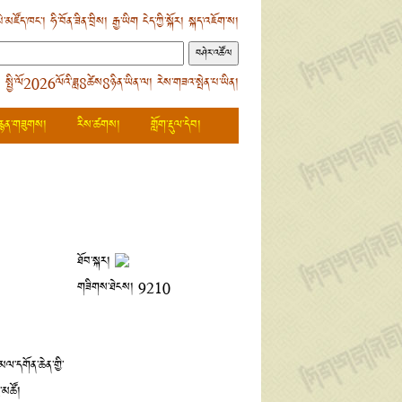
ེ་མཛོད་ཁང་།
ཧི་བོན་ཟིན་བྲིས།
རྒྱ་ཡིག
ངེད་ཀྱི་སྐོར།
སྐད་འཇོག་ས།
 སྤྱི་ལོ2026ལོའི་ཟླ8ཚེས8ཉིན་ཡིན་ལ། རེས་གཟའ་སྤེན་པ་ཡིན།
རྙན་གཟུགས།
རིས་ཚགས།
གློག་རྡུལ་དེབ།
ཐོབ་སྐར།
གཟིགས་ཐེངས།
9210
་མལ་དགོན་ཆེན་གྱི་
ྱ་མཚོ།