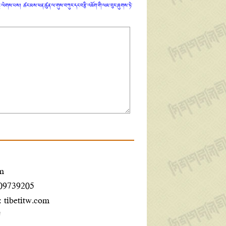
ན་ཏུ་ལེགས་པས། ཚང་མས་ཕན་ཚུན་ལ་གུས་བཀུར་དང་བརྩི་འཇོག་གི་ལམ་བུར་ཞུགས་ཏེ་
m
609739205
:
tibetitw.com
ག