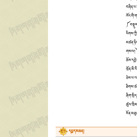
བཞིན་པ་
ཁོང་གི་
༼བསྡུས
རིགས་ཀྱ
མཚན་ཉིད
གསལ།༽ ༼
ཆོས་དབྱ
ཁྲོན་མི་
ཅེས་པ་འད
ཐིགས་ཙམ
ཞིག་སྲིད
ཚུལ་ཁྲིམ
བོན་མཐུ
དཔྱད་མཆན།