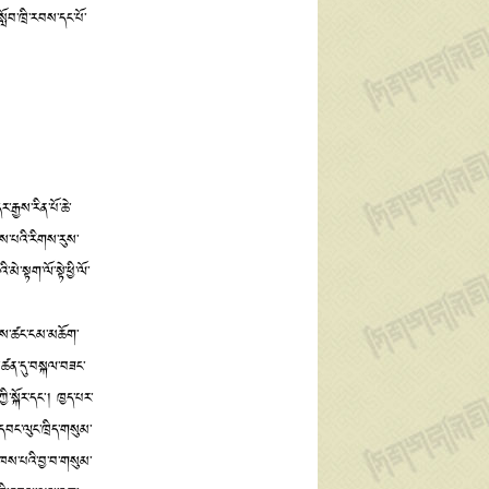
ློབ་ཁྲི་རབས་དང་པོ་
རྒྱས་རིན་པོ་ཆེ་
ཞེས་པའི་རིགས་རུས་
་སྟག་ལོ་སྟེ་ཕྱི་ལོ་
་ལགས་ཚང་ངམ་མཆོག་
་མཚན་དུ་བསྐལ་བཟང་
ི་སྐོར་དང༌། ཁྱད་པར་
དབང་ལུང་ཁྲིད་གསུམ་
མཁས་པའི་བྱ་བ་གསུམ་