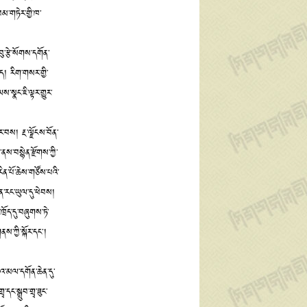
མ་གཏེར་གྱི་ཁ་
ུ་རྩེ་སོགས་དགོན་
ད། རིག་གསར་གྱི་
་སྣང་ཇི་ལྟར་གྱུར་
ཤར་བས། རྔ་ལྗོངས་བོན་
་ནས་བསྙེན་རྫོགས་ཀྱི་
ན་པོ་ཆེས་གཙོས་པའི་
ིན་རང་ཡུལ་དུ་ཕེབས།
ྲོད་དུ་བཞུགས་ཏེ་
ནས་ཀྱི་སྐོར་དང༌།
འ་མལ་དགོན་ཆེན་དུ་
ང་སྒྲུབ་གྲྭ་ཟུང་