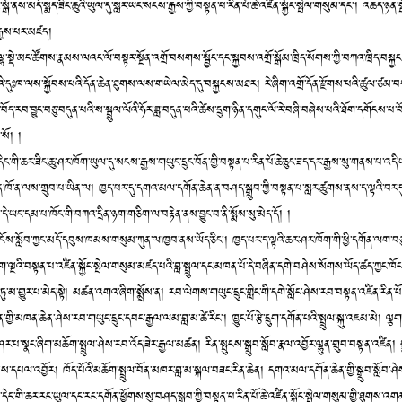
ི་སྒོ་ནས་མདོ་སྨད་ཟིང་ཆུའི་ཡུལ་དུ་སླར་ཡང་སངས་རྒྱས་ཀྱི་བསྟན་པ་རིན་པོ་ཆེ་འཛིན་སྐྱོང་སྤེལ་གསུམ་དང༌། འཆད་ཉན་སྒ
རྒྱས་པར་མཛད།
་ལྷ་སྡེ་མང་ཚོགས་རྣམས་ལའང་ལོ་བསྟར་སྔོན་འགྲོ་བསགས་སྦྱོང་དང་སྐྱབས་འགྲོ་སྒོམ་ཁྲིད་སོགས་ཀྱི་བཀའ་ཁྲིད་བསྐ
ི་དུཿཁ་ལས་སྐྱོབས་པའི་དོན་ཆེན་ཐུགས་ལས་གཡེལ་མེད་དུ་བསྐྱངས་མཐར། རེ་ཞིག་འགྲོ་དོན་རྫོགས་པའི་ཚུལ་ཙམ་བསྟ
བོད་རབ་བྱུང་བཅུ་བདུན་པའི་ས་སྦྲུལ་ལོའི་ཧོར་ཟླ་བདུན་པའི་ཚེས་དྲུག་ཉིན་དགུང་ལོ་རེ་བཞི་བཞེས་པའི་ཐོག་དགོངས་པ་བ
སོ། །
ེང་གི་ཆར་ཟིང་ཆུ་ཤར་ཁོག་ཡུལ་དུ་སངས་རྒྱས་གཡུང་དྲུང་བོན་གྱི་བསྟན་པ་རིན་པོ་ཆེ་ཅུང་ཟད་དར་རྒྱས་སུ་གནས་པ་འད
ན་ཁོ་ན་ལས་གྲུབ་པ་ཡིན་ལ། ཁྱད་པར་དུ་དགའ་མལ་དགོན་ཆེན་ན་བཤད་སྒྲུབ་ཀྱི་བསྟན་པ་སླར་ཚུགས་ནས་ད་ལྟའི་བར་དུ
ེ་ཡང་དམ་པ་ཁོང་གི་བཀའ་དྲིན་ཉག་གཅིག་ལ་བརྟེན་ནས་བྱུང་བ་ནི་སྨོས་སུ་མེད་དོ། །
དངོས་སློབ་ཀྱང་མདོ་དབུས་ཁམས་གསུམ་ཀུན་ལ་ཁྱབ་ནས་ཡོད་ཅིང༌། ཁྱད་པར་ད་ལྟའི་ཆར་ཤར་ཁོག་གི་ཕྱི་དགོན་ལག་བ
་ལྔའི་བསྟན་པ་འཛིན་སྐྱོང་སྤེལ་གསུམ་མཛད་པའི་བླ་སྤྲུལ་དང་མཁན་པོ་དེ་བཞིན་དགེ་བཤེས་སོགས་ཡོད་ཚད་ཀྱང་ཁོང
་ཏུ་མ་གྱུར་པ་མེད་སྟེ། མཚན་འགའ་ཞིག་སྨྲོས་ན། རབ་ལེགས་གཡུང་དྲུང་གླིང་གི་དགེ་སློང་ཤེས་རབ་བསྟན་འཛིན་རིན་
་གྱི་མཁན་ཆེན་ཤེས་རབ་གཡུང་དྲུང་དབང་རྒྱལ་ལམ་བླ་མ་ཚེ་རིང༌། ཁྱུང་པོ་རྩེ་དྲུག་དགོན་པའི་སྤྲུལ་སྐུ་འཇམ་མེ། ལྕ
པ་སྣང་ཞིག་མཆོག་སྤྲུལ་ཤེས་རབ་འོད་ཟེར་རྒྱལ་མཚན། རིན་སྤུངས་སྒྲུབ་སློབ་རྣལ་འབྱོར་ལྷུན་གྲུབ་བསྟན་འཛིན། ས
མས་དཔལ་འབྱོར། ཁོད་པོའི་མཆོག་སྤྲུལ་བོན་མཁར་བླ་མ་སྐལ་བཟང་རིན་ཆེན། དགའ་མལ་དགོན་ཆེན་གྱི་སྒྲུབ་སློབ་ཤ
་དེང་གི་ཆར་རང་ཡུལ་དང་རང་དགོན་ཕྱོགས་སུ་བཤད་སྒྲུབ་ཀྱི་བསྟན་པ་རིན་པོ་ཆེ་འཛིན་སྐྱོང་སྤེལ་གསུམ་གྱི་ཐུགས་