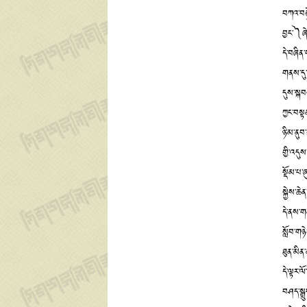
བཀའ་བརྟ
བྱང་༽ཞ
དེ་བཞིན
གནས་དུ་
དུས་སྐབ
ཀྱང་བསྟ
ཉི་མ་ནུབ
གྱི་འདུས
སྡོམ་པ་
སྐྱེས་ཆ
དེ་ནས་ག
སློབ་གཉེ
ཐུན་མིན
དེ་ལྟར་
བཤད་སྒྲུ