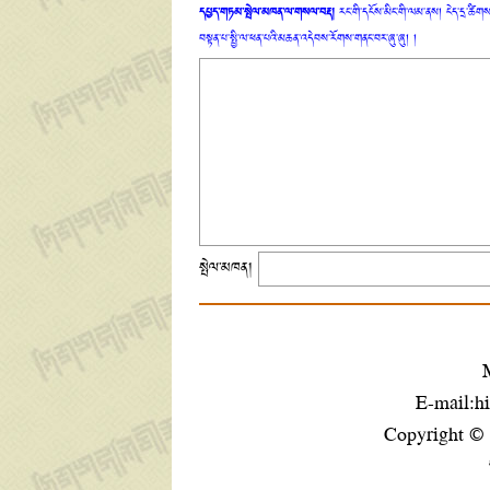
དཔྱད་གཏམ་སྤེལ་མཁན་ལ་གསལ་བརྡ།
རང་གི་དངོས་མིང་གི་ལམ་ནས། ངེད་དྲ་ཚིགས་
བསྟན་པ་སྤྱི་ལ་ཕན་པའི་མཆན་འདེབས་རོགས་གནང་བར་ཞུ་ཞུ། །
སྤེལ་མཁན།
E-mail:h
Copyright ©