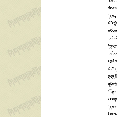
ལ་མངའ་ད
སོགས་མན
དེ་རྗེས་
དཔོན་སླ
མདོ་དབུས
འཁོར་ལོ
དེ་ལྟར་ར
འཁོར་གཉ
བཀྲ་ཤིས་
ཚང་གི་ཞ
ལྷ་ལྡན་
གཉིས་ཀྱི
བོའི་རྒྱ
པར་བཞད་ས
དེ་ནས་ཕ
ཕེབས་ནས