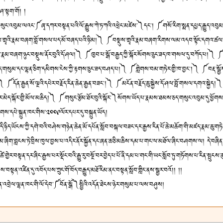
ཤ་སྟག་གོ། །
གསུང་འབུམ་ལའང་༼ཞྭ་དཀར་བསྟན་པའི་ལོ་རྒྱུས་ཀེ་ཏ་ཀའི་འཕྲེང་མཛེས་༽དང༌། ༼གསོ་རིག་སྨན་དཔྱད་རྒྱུད་འབུམ
་གྲྭའི་རྣམ་བཞག་བློ་གསལ་པད་མོ་བཞད་པའི་ཉི་མ།༽ ༼བསྡུས་གྲྭའི་རྣམ་བཞག་རིགས་ལམ་འདབ་སྟོང་དགའ
ི་རྣམ་བཞག་ཉུང་བསྡུས་ནོར་བུའི་དོ་ཤལ།༽ ༼ཁྱབ་པ་སྒོ་བརྒྱད་ཀྱི་སྐོར་སོགས་ཅུང་ཟད་ཁ་གསལ་དུ་བཀོད་པ།༽
་གསུམ་དང་ལྷན་ཅིག་དམིགས་ངེས་ཀྱི་རྟགས་ཅུང་ཟད་བཤད་པ།༽ ༼གླེགས་བམ་གཏེར་གྱི་ཁ་བྱང༌།༽ ༼བརྡ་སྦྱོར་སྙ
དོན་རྒྱན་སོ་ལྔའི་དཔེར་བརྗོད་རིན་ཆེན་རྒྱན་བཟང༌།༽ ༼མངོན་བརྗོད་ཆུ་སྐྱེས་དོ་ཤལ་བློ་གསལ་དགའ་སྐྱེད།༽
ེར་མེད་སྐོར་གྱི་མོལ་མཆིད།༽ ༼གསུང་རྩོམ་ཐོར་བུའི་སྐོར་༽སོགས་ཡོད་པ་རྣམས་ཐམས་ཅད་གསུང་འབུམ་དུ་ཕྱོགས་བ
རིགས་དཔེ་སྐྲུན་ཁང་གིས་༢༠༠༩ལོར་དཔར་དུ་བསྐྲུན་ཡོད།
ི་ཉིད་ཡོངས་ཀྱི་དགེ་བའི་བཤེས་གཉེན་ཆེན་མོ་དཔོན་སློབ་བསྐལ་བཟང་དར་རྒྱས་རིན་པོ་ཆེ་མཆོག་གི་མཛད་རྣམ་ཆུ་གཏེར
་ཞིག་བླངས་ཏེ་བྲིས་ཁུལ་བྱས་པ་འདིར་ནོར་སྐྱོན་དང་ཞན་ཆ་ཅི་མཆིས་དམ་པ་གང་ལ་མཐོལ་ཞིང་བཤགས་ལ། དེ་བཞིན
་ཚེ་གྱེར་བསྟན་དར་ཞིང་རྒྱས་པར་སྡོང་བའི་རྒྱུ་རུ་བསྔོ་བར་བྱེད་པ་པོ་ནི་དམ་པ་གང་གི་ཡང་སློབ་ཏུ་གཏོགས་པ་རིན་སྤུ
ས་བསྟན་འཛིན་དུ་འབོད་པས་ཀྲུང་གོ་བོད་བརྒྱུད་མཐོ་རིམ་ནང་བསྟན་སློབ་གླིང་ནས་སྦྱར་བའོ།། །།
ན་འབྲེལ་ལྷན་ཁང་གི་ལོ་དེབ་༼བོན་སྒོ༽སྤྱིའི་འདོན་ཐེངས་ཉེར་གསུམ་པ་ལས་བཤུས།