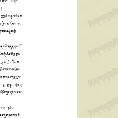
གཞི་ཐབས་ལམ་དྲུག་
 །
ོས་བྱབྱཞེས་རྒྱལ་ཐེབས་
ཙམ་གྱིས་མ་ངོམས་པར་
རྩལ་འཕྲུལ་གྱི་
བསྟན་པའི་མདུན་ནས་ལོ་
ྡེ་ཆེན་པོ་བླ་བྲང་
་ལྷ་མོ་ཚུལ་ཁྲིམས་
ྱིན་པར་གནང་རྗེས་
ཁས་དབང་ཉི་ཟླ་རྣམ་
ང་སྟེ་སྦྱང་བརྩོན་ཆུ་
དབ་སྟོང་ཀུན་ནས་ཡངས་
་སྟབས། གཙང་ལ་
་ཁང་དུ་བཞུགས་པའི་