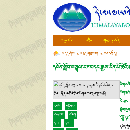
མདུན་ཤོག
ཆ་འཕྲིན།
གཡུང་དྲུང་བོན།
མདུན་ཤོག
>
བརྙན་གཟུགས།
>
འཆད་ཁྲིད།
དཔོན་སློབ་བསྐལ་བཟང་དར་རྒྱས་རིན་པོ་ཆེའི་ཞ
ཡིག་ཆའི་
ཡིག་ཆའི
རིང་ཐུང་།
དང་པོ།
གཉིས་པ།
སྤེལ་དུས
གསུམ་པ།
བཞི་བ།
ངོ་སྤྲོད་
ལྔ་བ།
དྲུག་པ།
དཔོན་སློ