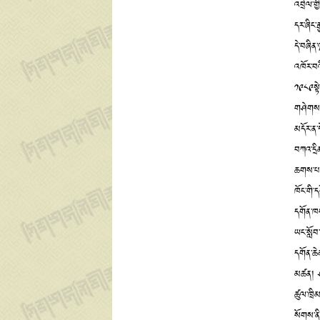
འབྲེལ་གྱ
དར་ཞིང་
དེ་བཞིན
འཁོར་བའ
༡༩༨༩སྟེ་
གཤེགས་
མདོར་ན་ད
བཀའ་དྲི
ཆགས་པ་ད
ཁོང་གི་
དགོན་ཁག
ཡང་སློབ
དགོན་ཆེན
མཚན། ཤར་
ཚུལ་ཁྲི
སོགས་ནི