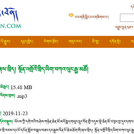
དཔ
པར་གཞི་རྙིང་པར་གཟིགས་པ།
འབྱུང་ལྡན༣༠༡
ལོ་རྒྱུས།
དཔྱད་གླེང་།
ལེགས་རྩོམ།
གསུང་རབ།
མི་སྣ།
དགོན་སྡེ།
བ
ལ་ཁྲིད། སྔོན་འགྲོའི་ཁྲིད་ཡིག་བཀའ་ལུང་རྒྱ་མཚོ།
ཆེ་ཆུང་།
15.48 MB
་རིགས་གྲས།
.mp3
།
2019-11-23
མདོར་བསྡུས།
ཡོངས་ཀྱི་དགེ་བའི་བཤེས་གཉེན་ཆེན་མོ་མདོ་སྨད་གཡུང་དྲུང་བོན་གྱི་འདུས་སྡེ་ཆེན་མོ་༧བྱང་བྱ་དུར་དགའ
བ་ཁྲི་རབས་དང་པོ་དཔོན་སློབ་བསྐལ་བཟང་དར་རྒྱས་རིན་པོ་ཆེ་མཆོག་གི་ཞལ་ཁྲིད། སྔོན་འགྲོའི་ཁྲིད་ཡིག་བཀའ་ལུང་རྒ