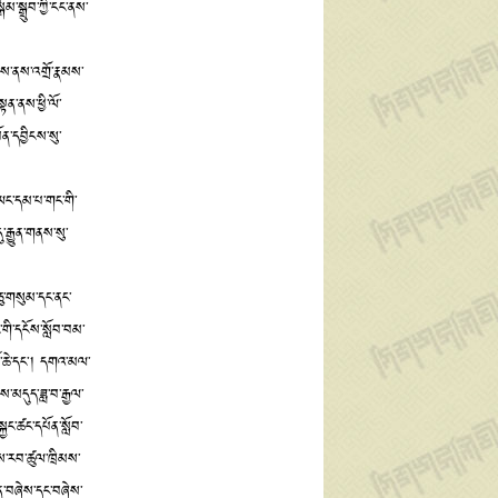
ོམ་སྒྲུབ་ཀྱི་ངང་ནས་
ྱངས་ནས་འགྲོ་རྣམས་
ན་ནས་ཕྱི་ལོ་
ོན་དབྱིངས་སུ་
ི་ཡང་དམ་པ་གང་གི་
་རྒྱུན་གནས་སུ་
ཅུ་གསུམ་དང་ནང་
་གི་དངོས་སློབ་བམ་
པོ་ཆེ་དང༌། དགའ་མལ་
གས་མདུད་ཟླ་བ་རྒྱལ་
ྐྱང་ཚང་དཔོན་སློབ་
ེས་རབ་ཚུལ་ཁྲིམས་
འགན་བཞེས་དང་བཞེས་