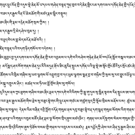
་གཡུང་དྲུང་བོན་གྱི་འདུས་སྡེ་ཆེན་མོ་༧དཔལ་གཤེན་བསྟན་ཀུན་ཁྱབ་བདེ་ཆེན་གླིང་ངམ་དགའ་མལ་དགོན་ཆེན་གྱི་དཔོན་ས
ཟང་དར་རྒྱས་རིན་པོ་ཆེ་མཆོག་གི་མཛད་རྣམ་སྙིང་བསྡུས།
ང་ཞིང་གི་རྣམ་འདྲེན་མཆོག་སྲས་ཀྱིས། །
་དར་རྒྱས་དྲི་མེད་ཤེལ་བུམ་དུ། །
ལ་བཅུད་ཁེངས་བླ་མེད་མངོན་མཐོ་བའི། །
ཛིན་བསྟན་པའི་བདག་ཉིད་གསོལ་བ་འདེབས། །
་ཟིང་ཆུ་བྱང་བྱ་དུར་དགའ་མལ་དགོན་ཆེན་གྱི་རབ་འབྱམས་པ་དགེ་བའི་བཤེས་གཉེན་ཆེན་མོ་ྋདཔོན་སློབ་བསྐལ་བཟང་དར་
 མདོ་སྨད་ཤར་ཁོག་གནས་ཆེན་དུང་རིའི་མདུན་ཞོལ་ཟིང་ཆུ་རིན་སྤུངས་དགོན་པའི་ལྷ་སྡེ་ཨ་སྟོང་གྲོང་ཚོའི་དྲང་སྲོང་ཚང་
ཚོགས་པའི་ཁྱིམ་གཞིས་སུ་ཡབ་ལྕགས་ཕོ་འབྲུག་བྱ་བ་དང་ཡུམ་ལྕགས་སྨན་བྱ་བ་གཉིས་ཀྱི་སྲས་སུ་རབ་བྱུང་བཅོ་ལྔ་པའི་མེ
་སྐུ་འཁྲུངས་ཤིང༌། མཚན་ལ་མ་ཏིའམ་བློ་གྲོས་ཞེས་སུ་གསོལ།
ུང་ངུའི་དུས་ནས་ཀྱང་ཐུགས་གཤིས་བཟང་ཞིང་རྣམ་དཀར་དགེ་བའི་རིགས་ཀྱི་མྱུ་གུ་དུས་སུ་སྨིན་སྟབས་རིན་སྤུངས་ཨ
ེས་རབ་རྣམ་རྒྱལ་མཆོག་གིས་རྗེས་སུ་བཟུང་སྟེ་གང་གི་དྲུང་ནས་གཙང་མ་གཙུག་ཕུད་ཀྱི་སྡོམ་ཁྲིམས་མནོས་པས། ཚུལ
་ཞེས་སུ་བསྩལ། དེ་ནས་རིམ་བཞིན་འབྲི་ཀློག་འདོན་གསུམ་ནས་དབུ་བཟུང་སྟེ་བརྡ་དག་སྙན་གསུམ་སོགས་རིག་གནས་ཀྱ
ེན་ཤར་རྫ་པའི་གསུང་འབུམ་མཛོད་ཆེན་རྣམ་ལྔ་སོགས་ཁྲིད་ཞུས་མཛད་ཅིང༌། གཞན་ཡང་མདོ་སྔགས་སེམས་གསུམ་གྱི་
མས་ཁྲིད་ཅི་རིགས་ཞུས་ཏེ་ཐོས་བསམ་གྱི་གནས་ལ་འབུངས་པར་མཛད། རྣམ་དཔྱོད་ཀྱི་ཤེས་རབ་ཤིན་ཏུ་རྒྱས་ཤིང་