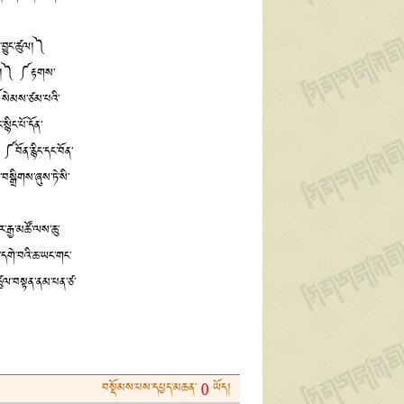
་བྱུང་ཚུལ།༽
་ཚལ།༽ ༼རྟགས་
 ༼སེམས་ཙམ་པའི་
ིང་པོ་དོན་
 ༼བོན་རྙིང་དང་བོན་
སྒྲིགས་ཞུས་ཏེ་སི་
་རྒྱ་མཚོ་ལས་ཆུ་
་དགེ་བའི་ཆ་ཡང་གང་
ངས་ཚུལ་བསྟན་ནམ་པན་ཙ་
བསྡོམས་པས་དཔྱད་མཆན་
ཡོད།
0