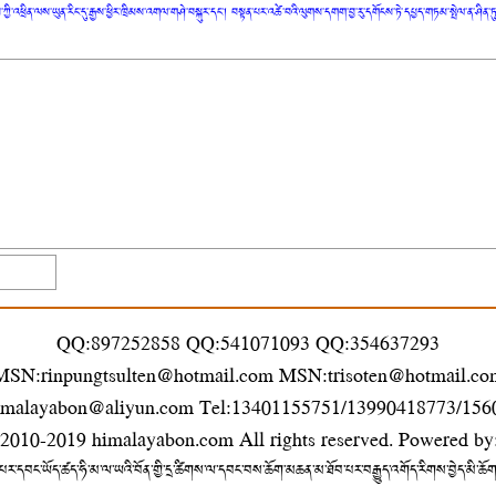
ཀྱི་འཕྲིན་ལས་ཡུན་རིང་དུ་རྒྱས་ཕྱིར་ཁྲིམས་འགལ་གཤེ་བསྐུར་དང་། བསྟན་པར་འཚེ་བའི་ལུགས་དགག་བྱ་རུ་དགོངས་ཏེ་དཔྱད་གཏམ་སྤེལ་ན་ཤི
QQ:897252858 QQ:541071093 QQ:354637293
MSN:rinpungtsulten@hotmail.com MSN:trisoten@hotmail.co
imalayabon@aliyun.com Tel:13401155751/13990418773/15
 2010-2019
himalayabon.com
All rights reserved. Powered by
པར་དབང་ཡོད་ཚད་ཧི་མ་ལ་ཡའི་བོན་གྱི་དྲ་ཚིགས་ལ་དབང་བས་ཆོག་མཆན་མ་ཐོབ་པར་བརྒྱུད་འགོད་རིགས་བྱེད་མི་ཆོ