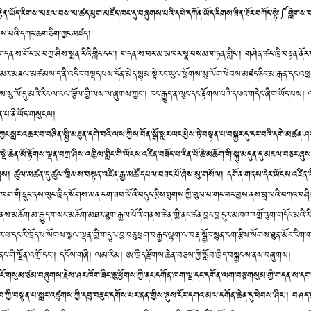
ེན་ཡོད་རིགས་མཇལ་བས་མ་ཚད་ཕུག་མཛོད་ཁང་དུ་བཞུགས་པའི་དཔེ་དཀོན་ཡོད་རིགས་ཟིན་ཐོར་བཀོད་སྟེ་༼གླེགས་བ
ེས་པའི་དཀར་ཆག་ཅིག་ཀྱང་མཛད།
་གདན་ས་གོང་མ་བཀྲ་ཤིས་སྨན་རིའི་གླིང་དང༌། གདན་ས་བར་མ་མཁར་སྣ་བསམ་གཏན་གླིང༌། གཤེན་ཚང་ཁྲི་བརྟན་ནོར་བ
མར་མཇལ་མཚམས་ད་ནི་འདིར་བསྡད་པས་དོན་མེད་སྙམ་སྟེ་རང་ཡུལ་ཕྱོགས་སུ་ལོག་ཕེབས་མཛད་ཅིང་མ་རྒན་དང་འཕྲ
ས་སུ་ལོ་དུ་མའི་རིང་ལ་ངལ་རྩོལ་གྱི་ལས་ལ་ཞུགས་ཀྱང༌། རང་རྒྱུད་ན་ལུང་དང་རྟོགས་པའི་དཔའ་གདེང་ཞིག་ཡོད་པས། ལས
ན་པ་ནི་ཡོད་གསུངས།
་ཀྱང་སླར་འཆར་བ་བཞིན་སྤྱི་མཐུན་དགེ་བའི་ལས་ཀྱིས་བོན་སྒོ་སླར་ཡང་ཕྱེས་ཏེ་བསྟན་པ་བསྐྱར་དུ་དར་བའི་དགེ་མཚན་
་སྡེ་ཆེན་མོ་རྟོགས་ལྡན་བཀྲ་ཤིས་འཁྱིལ་གླིང་གི་ཡོངས་འཛིན་བཟོད་པ་རིན་པོ་ཆེ་མཆོག་གི་སྐུ་མདུན་དུ་མཇལ་བཅར་ཞུས
ཞུས། ཚུལ་མཚན་དུ་ཚུལ་ཁྲིམས་བསྟན་འཛིན་རྒྱ་མཚོ་དཔལ་བཟང་པོ་ཞེས་སུ་གསོལ། དགོན་གནས་དེར་ཡོངས་འཛིན་རི
ེན་ཁག་གི་དྲུང་ནས་ལུང་ཁྲིད་སོགས་མན་ངག་ཟབ་མོའི་བདུད་རྩིས་ཐུགས་ཀྱི་བུམ་པ་གང་བར་བྱས་ནས་བླ་མའི་བཀའ་བཞ
ནས་མཆོག་མ་རྒྱུད་གསང་མཆོག་མཐར་ཐུག་རྒྱལ་པོའི་གནས་ཆེན་གྱི་ནང་ཚན་བྱང་བྱ་དུར་མཁའ་འགྲོ་འུག་གདོང་མའི་རི་ཁ
ར་པ་དང་རི་ཁྲོད་པ་སོགས་སྐལ་ལྡན་གྱི་གདུལ་བྱ་བཅུ་ཕྲག་བརྒྱད་ལྷག་ལ་བརྡ་སྦྱོར་སྙན་ངག་རྩིས་སོགས་ཐུན་མོང་རིག་ག
་ནང་གི་སྔོན་འགྲོ་དང༌། དངོས་གཞི། ལམ་རིམ། ཨ་ཁྲིད་རྫོགས་ཆེན་བཅས་ཀྱི་སློབ་ཁྲིད་བསྐྱངས་ནས་བཞུགས།
ལོ་ངོ་གསུམ་ཙམ་བཞུགས་རྗེས་ཤར་ཁོག་ཟིང་ཆུ་ཕྱོགས་ཀྱི་ནང་དགོན་ཁག་ལྔ་དང་དགོན་ལག་བཅུ་གསུམ་གྱི་གདན་ས་དག
བ་ཀྱི་བསྟན་པ་སླར་འཛུགས་ཀྱི་དབུ་བཟུང་དགོས་པར་ནན་གྱིས་ཞུས་ངོར་དགའ་མལ་དགོན་ཆེན་དུ་ཕེབས་ཤིང༌། བཤད་གྲྭ་ད