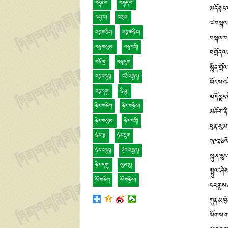
བདུན་པ།
བརྒྱད་པ།
མདོ་སྨད
དགུ་བ།
བཅུ་བ།
༧བསྐལ་བ
བཅུ་གཅིག
བཅུ་གཉིས།
བསྐལ་བཟ
བཅུ་གསུམ།
བཅུ་བཞི།
བགྲོད་ལམ
བཅོ་ལྔ།
བཅུ་དྲུག
སྨིན་གྲོ
བཅུ་བདུན།
བཅོ་བརྒྱད།
ཡོངས་འ
བཅུ་དགུ།
ཉི་ཤུ།
མདོ་སྨད
ཉེར་གཅིག
ཉེར་གཉིས།
མཆོག་ནི།
ཉེར་གསུམ།
ཉེར་བཞི།
ཕུན་སུམ་
ཉེར་ལྔ།
ཉེར་དྲུག
༡༩༢༦ལོར
ཉེར་བདུན།
ཉེར་བརྒྱད།
སྐུ་ན་ཆ
ཉེར་དགུ།
སུམ་ཅུ།
སྤྲུལ་ཤ
སོ་གཅིག
སོ་གཉིས།
དར་རྒྱས
ཀུན་མཁྱ
སོགས་གད