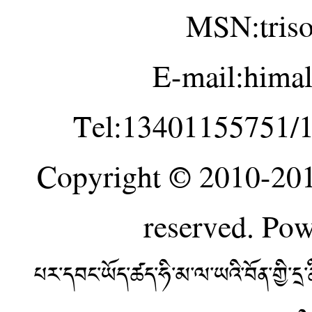
MSN:tris
E-mail:hima
Tel:13401155751/
Copyright © 2010-20
reserved. Po
པར་དབང་ཡོད་ཚད་ཧི་མ་ལ་ཡའི་བོན་གྱི་