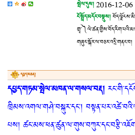
སྤེལ་དུས།
2016-12-06
ངོ་སྤྲོད་མདོར་བསྡུས།
བོད་ལྗོངས་མ
གྲྭ་༽ལེ་ཚན་གྱིས་བོད་རིག་པའི་མཁ
གཞུང་སྐོར་ལ་བཅར་འདྲི་གནང་བ།
དཔྱད་མཆན།
དཔྱད་གཏམ་སྤེལ་མཁན་ལ་གསལ་བརྡ།
རང་གི་དངོས
ཁྲིམས་འགལ་གཤེ་བསྐུར་དང་། བསྟན་པར་འཚེ་བའི་
པས། ཚང་མས་ཕན་ཚུན་ལ་གུས་བཀུར་དང་བརྩི་འཇོག་