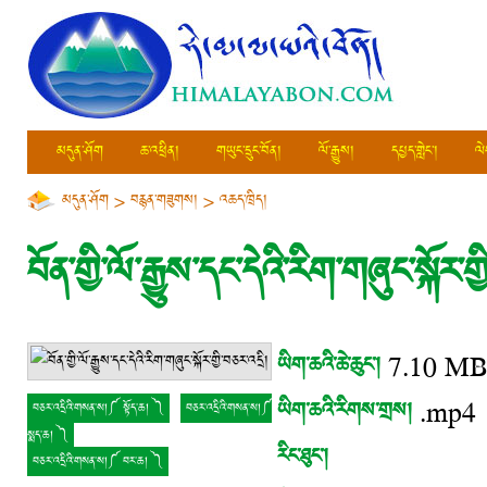
མདུན་ཤོག
ཆ་འཕྲིན།
གཡུང་དྲུང་བོན།
ལོ་རྒྱུས།
དཔྱད་གླེང་།
ལེ
མདུན་ཤོག
>
བརྙན་གཟུགས།
>
འཆད་ཁྲིད།
བོན་གྱི་ལོ་རྒྱུས་དང་དེའི་རིག་གཞུང་སྐོར་ག
ཡིག་ཆའི་ཆེ་ཆུང་།
7.10 M
ཡིག་ཆའི་རིགས་གྲས།
.mp4
བཅར་འདྲིའི་གསན་ས།༼ སྟོད་ཆ། ༽
བཅར་འདྲིའི་གསན་ས།༼
སྨད་ཆ། ༽
རིང་ཐུང་།
བཅར་འདྲིའི་གསན་ས།༼ བར་ཆ། ༽