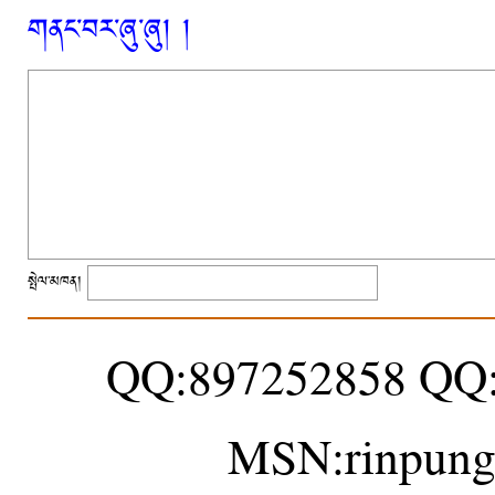
གནང་བར་ཞུ་ཞུ། །
སྤེལ་མཁན།
QQ:897252858 QQ
MSN:rinpung