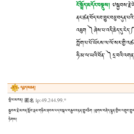
ངོ་སྤྲོད་མདོར་བསྡུས།
༧སྐྱབས་རྗེ་ཡ
ནང་ཚན་བོད་རབ་བྱུང་བཅུ་བདུན་པའ
འཇུག ༽ཞེས་པ་འདི་ཆེད་དུ་ངེད་༼
ཀློག་པ་པོ་ཡོངས་ལ་ལོ་སར་གྱི་འཚ
ཧི་མ་ལ་ཡའི་བོན་ ༽དྲ་བའི་འགན་
དཔྱད་མཆན།
སྤེལ་མཁན། 匿名
ip:49.244.99.*
སྐྱབས་རྗེ་མཁན་སློབ་རྣམ་གཉིས་ཞབས་པད་བསྐལ་བརྒྱར་བརྟན་གྱུར་ཅིག །ཐུགས་བཞེད་ལྷུན་གྱིས་འགྲུབ་གྱུར་ཅ
ཏེགས།