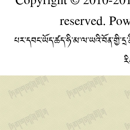
reserved. Po
པར་དབང་ཡོད་ཚད་ཧི་མ་ལ་ཡའི་བོན་གྱི་
ར