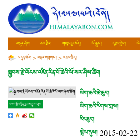
མདུན་ཤོག
ཆ་འཕྲིན།
གཡུང་དྲུང་བོན།
ལོ་རྒྱུས།
དཔྱད་གླེང་།
ལེ
མདུན་ཤོག
>
བརྙན་གཟུགས།
>
འཆད་ཁྲིད།
སྐྱབས་རྗེ་ཡོངས་འཛིན་རིན་པོ་ཆེའི་ལོ་སར་ཤིས་ཚིག
ཡིག་ཆའི་ཆེ་ཆུང་།
ཡིག་ཆའི་རིགས་གྲས།
བཀའ་སློབ་བྱིན་རླབས་མྱུར་འཇུག
རིང་ཐུང་།
སྤེལ་དུས།
2015-02-22