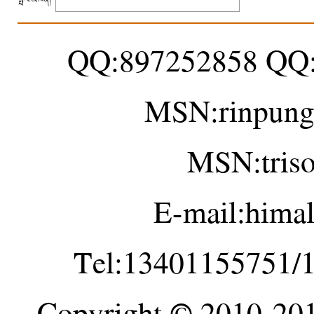
QQ:897252858 QQ
MSN:rinpung
MSN:tris
E-mail:hima
Tel:13401155751/
Copyright © 2010-20