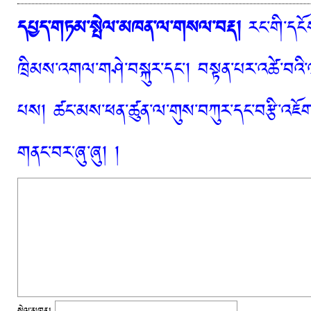
དཔྱད་གཏམ་སྤེལ་མཁན་ལ་གསལ་བརྡ།
རང་གི་དངོས
ཁྲིམས་འགལ་གཤེ་བསྐུར་དང་། བསྟན་པར་འཚེ་བའི་
པས། ཚང་མས་ཕན་ཚུན་ལ་གུས་བཀུར་དང་བརྩི་འཇོག་
གནང་བར་ཞུ་ཞུ། །
སྤེལ་མཁན།