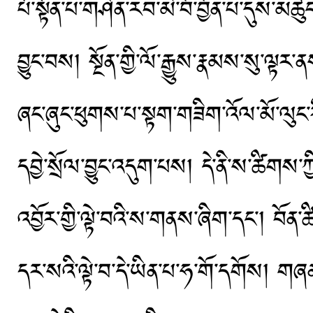
པོ་སྟོན་པ་གཤེན་རབ་མི་བོ་བྱོན་པ་དུས
བྱུང་བས། སྔོན་གྱི་ལོ་རྒྱུས་རྣམས་སུ་ལ
ཞང་ཞུང་ཕུགས་པ་སྟག་གཟིག་འོལ་མོ་ལུང་
དབྱེ་སྲོལ་བྱུང་འདུག་པས། དེ་ནི་ས་ཚིགས
འབྱོར་གྱི་ལྟེ་བའི་ས་གནས་ཞིག་དང་། བོན་
དར་སའི་ལྟེ་བ་དེ་ཡིན་པ་ཧ་གོ་དགོས། གཞན