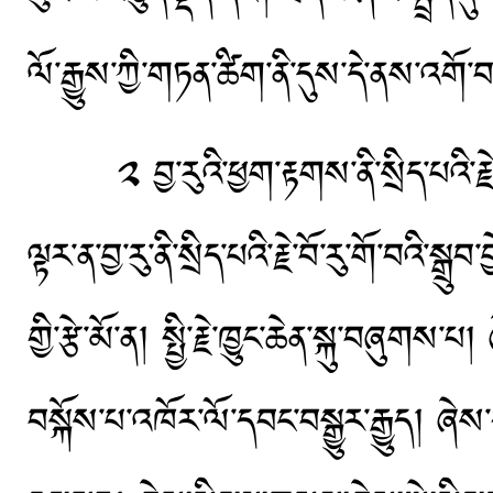
ལོ་རྒྱུས་ཀྱི་གཏན་ཚིག་ནི་དུས་དེ་ནས་འགོ་བ
༢ བྱ་རུའི་ཕྱག་རྟགས་ནི་སྲིད་པའི་རྗེ་བོའ
ལྟར་ན་བྱ་རུ་ནི་སྲིད་པའི་རྗེ་བོ་རུ་གོ་བའི་སྒ
གྱི་རྩེ་མོ་ན། སྤྱི་རྗེ་ཁྱུང་ཆེན་སྐུ་བཞུགས་
བསྐོས་པ་འཁོར་ལོ་དབང་བསྒྱུར་རྒྱུད། ཞེས་དང་