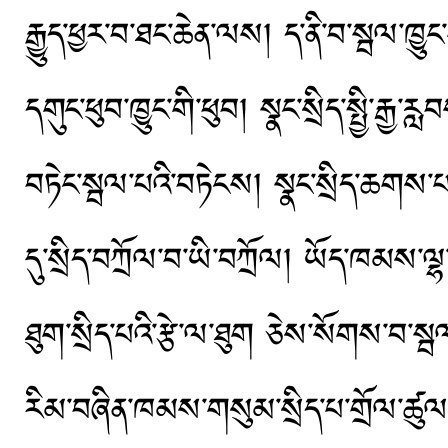
རྒྱུད་ཕྱར་བ་ཐང་ཆེན་ལས། ད་ནི་བ་སྦལ་ཁྱ
དགུང་ཕུབ་ཁྱུང་གི་ཕུབ། སྣང་སྲིད་སྤྱི་རྒ
བཏེང་སྦལ་པའི་བཏེངས། སྣང་སྲིད་ཆགས་པའི
དུ་སྲིད་བཀྲོལ་བ་ཡི་བཀྲོལ། ཡོད་ཁམས་ལྷ
ཐུག་སྲིད་པའི་རྩེ་ལ་ཐུག ཅེས་སོགས་བ་སྦ
རིམ་བཞིན་ཁམས་གསུམ་སྲིད་པ་གྲོལ་ཚུ