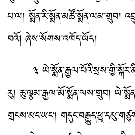
པ་ལ། སྨོན་རི་སྨོན་མཚོ་སྨོན་ལམ་གྲུབ། འབ
བའོ། ཞེས་སོགས་འཁོད་ཡོད།
༣ ཡེ་སྨོན་རྒྱལ་པོའི་སྲས་གྱི་སྐོར་ནི།ད
རུ། ཆུ་ལྕམ་རྒྱལ་མོ་སྨོན་ལས་གྲུབ། ཡེ་སྨ
གྲངས་མང་ཡང་། གདུང་བརྒྱུད་ཕྱྭ་དམུ་གཙུག