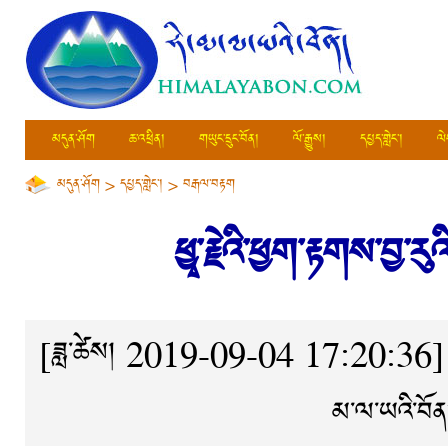
མདུན་ཤོག
ཆ་འཕྲིན།
གཡུང་དྲུང་བོན།
ལོ་རྒྱུས།
དཔྱད་གླེང་།
ལེ
མདུན་ཤོག
>
དཔྱད་གླེང་།
>
བརྒལ་བརྟག
ཕྱྭ་རྗེའི་ཕྱག་རྟགས་བྱ་ར
[ཟླ་ཚེས། 2019-09-04 17:20:36]
མ་ལ་ཡའི་བོན