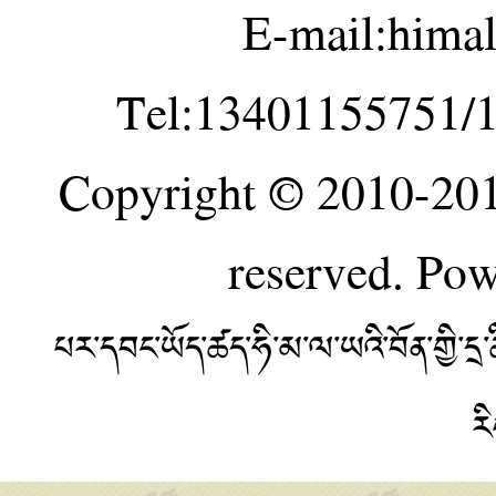
E-mail:hima
Tel:13401155751/
Copyright © 2010-20
reserved. Po
པར་དབང་ཡོད་ཚད་ཧི་མ་ལ་ཡའི་བོན་གྱི་
ར