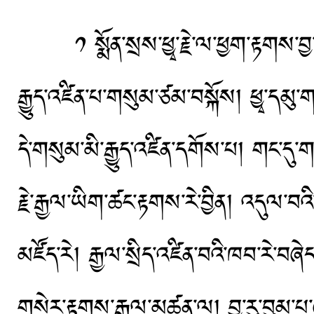
༡ སྨོན་སྲས་ཕྱྭ་རྗེ་ལ་ཕྱག་རྟགས་བྱ་རུ་
རྒྱུད་འཛིན་པ་གསུམ་ཙམ་བསྐོས། ཕྱྭ་དམུ་ག
དེ་གསུམ་མི་རྒྱུད་འཛིན་དགོས་པ། གང་དུ་ག
རྗེ་རྒྱལ་ཡིག་ཚང་རྟགས་རེ་བྱིན། འདུལ་བའ
མཛོད་རེ། རྒྱལ་སྲིད་འཛིན་བའི་ཁབ་རེ་བཞེད
གསེར་རྟགས་རྒྱལ་མཚན་ལ། བྱ་རུ་བུམ་པ་ཞལ་