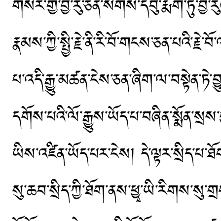
གསེར་གྱི་བྱ་རུ་ཅན་སོགས་དབུ་རྨོག་ཏུ་བྱ་
རྣམས་ཀྱི་སྤྱི་རྗེ་ནི་རི་བོ་གངས་ཅན་པའི་རྗེ་
པ་འདི་རྒྱུ་མཚན་ངེས་ཅན་ཞིག་ལ་བསྟེན་ཏེ་
དགོས་པའི་ལོ་རྒྱུས་ཡོད་པ་བཞིན་སྨོན་སྲས་
ཡིས་འཛིན་ཡོད་པར་ངེས། དེ་ལྟར་སྲིད་པ་
སུ་ཆབ་སྲིད་ཀྱི་ཐོག་ནས་ཕྱྭ་ཡི་རིགས་སུ་