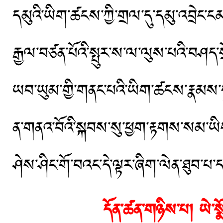
དམུའི་ཡིག་ཚངས་ཀྱི་གྲལ་དུ་དམུ་འབྲེང་ང
རྒྱལ་བཙན་པོའི་སྤུར་ས་ལ་ལུས་པའི་བཤད་སྲ
ཡབ་ཡུམ་གྱི་གནང་པའི་ཡིག་ཚངས་རྣམས་སྤུ
ན་གནའ་བོའི་སྐབས་སུ་ཕྱག་རྟགས་སམ་ཡིག་ཚང
ཤེས་ཤིང་གོ་བའང་དེ་ལྟར་ཞིག་ལེན་ཐུབ་པ་
དོན་ཚན་གཉིས་པ། ཡེ་སྨོན་