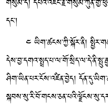
གསུམ་དེ། དཔའ་འཛང་རྗེ་གསུམ་ཀུན་གྱི་ཕུ
དང་།
༤ ཡིག་ཚངས་ཀྱི་སྐོར་ནི། སྤྱིར་གནའ
དེས་བྱ་དགའ་སྤྲད་པ་ལ་གོ་སྲིད་ལ་དེ་ནི་ས
ཤིག་ཡིན་པར་ངོས་འཛིན་བྱེད། དོན་དུ་ཡིག
སྐབས་སུ་རི་བོ་གངས་ཅན་པའི་ལྗོངས་སུ་ད