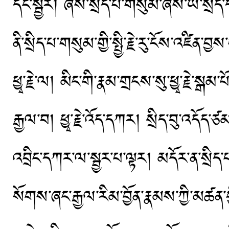
དང་སྦྱར། ཞེས་སྲིད་པ་གསུམ་ཞེས་ཡེ་སྲིད་
ནི་སྲིད་པ་གསུམ་གྱི་སྤྱི་རྗེ་རུ་ངོས་འཛིན་བྱ
ཕྱྭ་རྗེ་ལ། མིང་གི་རྣམ་གྲངས་སུ་ཕྱྭ་རྗེ་སྒམ་པ
རྒྱལ་བ། ཕྱྭ་རྗེ་འོད་དཀར། སྲིད་བུ་འདོད་ཙམ
འབྲིང་དཀར་ལ་སྦྱར་པ་ལྟར། མདོར་ན་སྲིད་པ་ཐ
སོགས་ཞང་རྒྱལ་རིམ་བྱོན་རྣམས་ཀྱི་མཚན་གྱི