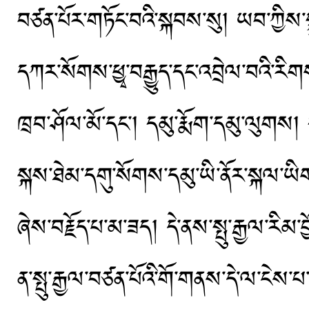
བཙན་པོར་གཏོང་བའི་སྐབས་སུ། ཡབ་ཀྱིས་སྐུ་བླ་
དཀར་སོགས་ཕྱྭ་བརྒྱུད་དང་འབྲེལ་བའི་རི
ཁྲབ་ཤོལ་མོ་དང་། དམུ་རྨོག་དམུ་ལུགས
སྐས་ཐེམ་དགུ་སོགས་དམུ་ཡི་ནོར་སྐལ་
ཞེས་བརྗོད་པ་མ་ཟད། དེ་ནས་སྤུ་རྒྱལ་རི
ན་སྤུ་རྒྱལ་བཙན་པོའི་གོ་གནས་དེ་ལ་ངེས་པ