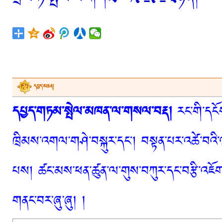
དཔྱད་མཆན།
དཔྱད་གཏམ་སྤེལ་མཁན་ལ་གསལ་བརྡ།
རང་གི་དངོས
ཁྲིམས་འགལ་གཤེ་བསྐུར་དང་། བསྟན་པར་འཚེ་བའི་
པས། ཚང་མས་ཕན་ཚུན་ལ་གུས་བཀུར་དང་བརྩི་འཇོག་
གནང་བར་ཞུ་ཞུ། །