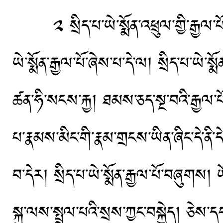
༢ སྲིད་པ་ཡེ་སྨོན་འཕྲུལ་གྱི་རྒྱལ་པོའི་སྐ
ཡེ་སྨོན་རྒྱལ་པོ་ཞེས་པ་དེ་ལ། སྲིད་པ་ཡེ་སྨོ
ཚན་ཧི་སངས་རྐྱ། ཐམས་ཅད་སྔ་བའི་རྒྱལ་པོ
པ་རྣམས་མིང་གི་རྣམ་གྲངས་ཡིན་ཞིང་དེ་ནི་དེ་
བ་དེར། སྲིད་པ་ཡེ་སྨོན་རྒྱལ་པོ་བཞུགས། ཡ
སྐུ་ལས་སྤྲུལ་པའི་སྲས་ཀྱང་བསྐྱེད། ཅེས་དང