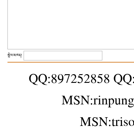
སྤེལ་མཁན།
QQ:897252858 QQ
MSN:rinpung
MSN:tris