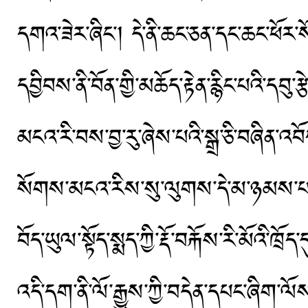
དགའ་ཟེར་ཞིང་། དེ་ནི་ཆང་ཅན་དང་ཆང་ཕོར
དབྱིབས་ནི་བོན་གྱི་མཆོད་རྟེན་རྙིང་པའི་དབུ་
མངའ་རི་བས་བྱ་རུ་ཞེས་པའི་སྒྲ་ཅི་བཞིན་འབོ
སོགས་མངའ་རིས་སུ་ལུགས་དེ་མ་ཉམས་པར་ག
བོད་ཡུལ་སྟོད་སྨད་ཀྱི་རྡོ་བརྐོས་རི་མོའི་ཁྲ
འདི་དག་ནི་ལོ་རྒྱུས་ཀྱི་བདེན་དཔང་ཞིག་ལ