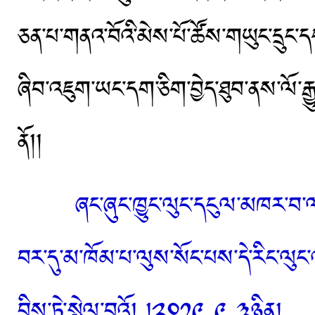
ཅན་པ་གནའ་བོའི་མེས་པོ་ཚོས་གཡུང་དྲུང་
ཞིབ་འཇུག་ཡང་དག་ཅིག་བྱེད་ཐུབ་ནས་ལོ་རྒྱ
ནོ།།
ཞང་ཞུང་ཁྱུང་ལུང་དངུལ་མཁར་བ་ལ་
བར་དུ་མ་ཁོམ་པ་ལུས་སོང་པས་དེ་རིང་ལུང་འདྲ
བྲིས་ཏེ་སྤེལ་བའོ། །༢༠༡༩-༩-༣ཉིན།