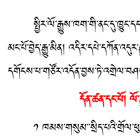
སྤྱིར་ལོ་རྒྱུས་ཁག་གི་ནང་དུ་ཁྱུང་དང་བ
མང་པོ་བྱེད་རྒྱུ་མིན། འདིར་དཔེ་དཀོན་འདུར་
དགོངས་པ་གཙོར་འདོན་བྱས་ཏེ་འགྲེལ་བ
དོན་ཚན་དང་པོ། ལོ་ར
༡ ཁམས་གསུམ་་སྲིད་པའི་གྲོལ་ཕུག་ནི་