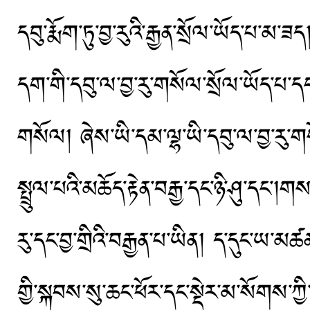
དབུ་རྨོག་ཏུ་བྱ་རུའི་རྒྱན་སྲོལ་ཡོད་པ་མ་ཟ
དག་གི་དབུ་ལ་བྱ་རུ་གསོལ་སྲོལ་ཡོད་པ་དང་།
གསོལ། ཞེས་ཡི་དམ་ལྷ་ཡི་དབུ་ལ་བྱ་རུ་གས
སྤྲུལ་པའི་མཆོད་རྟེན་བརྒྱ་དང་ཉི་ཤུ་དང
རུ་དང་བྱ་གྲིའི་བརྒྱན་པ་ཡིན། ད་དུང་ཡ་
གྱི་སྐབས་སུ་ཆང་ཕོར་དང་སྡེར་མ་སོགས་ཀ