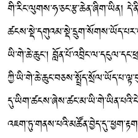
གི་རིང་ལུགས་ཧ་ཅང་རྩ་ཆེན་ཞིག་ཡིན། དེ་ན
ཚངས་སྡེ་དགུའམ་སྡེ་དྲུག་སོགས་ཡོད་པར་
ཡི་གེ་ཆེ་ཆུང་། བློན་པོ་འབྲིང་ལ་དངུལ་དང་
ཀྱི་ཡི་གེ་ཆེ་ཆུང་བཅས་སྤྲོད་སྲོལ་ཡོད་པ
དུ་ཡིག་ཚངས་ཞེས་ཚང་མ་ཡི་གེ་ཡིན་པའི་ངེས་
འཇག་ཏུ་གནས་པའི་མཚོན་བྱེད་དུ་་ཕྱག་རྟགས