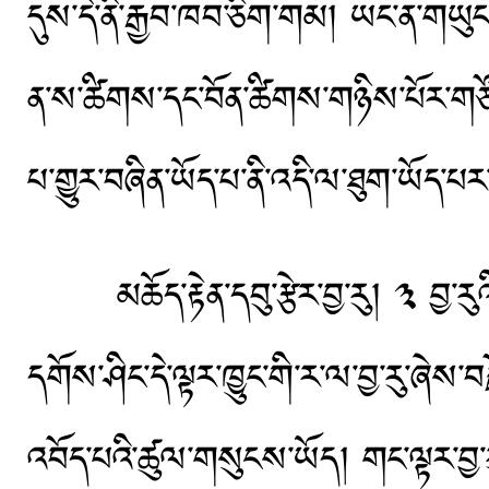
དུས་དེ་ནི་རྒྱབ་ཁབ་ཅིག་གམ། ཡང་ན་གཡུ
ན་ས་ཚིགས་དང་བོན་ཚིགས་གཉིས་པོར་གཙོ་བ
པ་གྱུར་བཞིན་ཡོད་པ་ནི་འདི་ལ་ཐུག་ཡོད་པར
མཆོད་རྟེན་དབུ་རྩེར་བྱ་རུ། ༣ བྱ་རུའི་སྤྱོ
དགོས་ཤིང་དེ་ལྟར་ཁྱུང་གི་ར་ལ་བྱ་རུ་ཞེས་བ
འབོད་པའི་ཚུལ་གསུངས་ཡོད། གང་ལྟར་བྱ་རུ་ནི