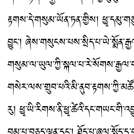
རྟགས་དེ་གསུམ་ཡོན་ཏན་གྱིས། ཕྱྭ་དམུ་ག
བྱུང་། ཞེས་གསུངས་པས་སྲིད་པ་ཡེ་སྨོན་རྒྱལ
གསུམ་ལ་ཡུལ་ཀྱི་སྐལ་པ་རེ་སོགས་རྒྱལ་ག
གསེར་ལས་གྲུབ་པའི་མི་ནུབ་རྟགས་ཀྱི་མཚོན་པ
རུ། ཕྱྭ་ཡི་རིགས་ནི་ཕྱྭ་ཚེའི་དང་གཡང་གི་
བུམ་པ་བཅུད་ལྡན་དང་། ཐོད་པ་ཞལ་སྤྲོད་དུ་