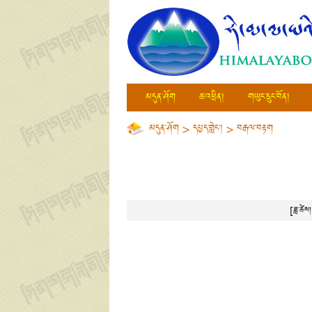
མདུན་ཤོག
ཆ་འཕྲིན།
གཡུང་དྲུང་བོན།
མདུན་ཤོག
>
དཔྱད་གླེང་།
>
བརྒལ་བརྟག
[ཟླ་ཚ