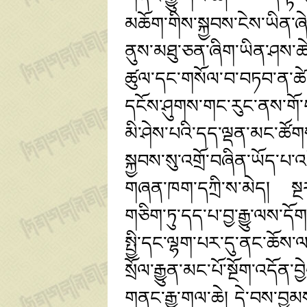
མཆོག་གིས་སྐྱབས་ངེས་ཡིན་ཞེ
ནུས་མཐུ་ཅན་ཞིག་ཡིན་ཤས་ཆེ
ཚུལ་དང་གསོལ་བ་བཏབ་ན་ཚེ་
དངོས་ཤུགས་གང་རུང་ནས་གོ་བ
མི་ཤེས་པའི་དད་ལྡན་མང་ཚོག
སྐྱབས་སུ་འགྲོ་བཞིན་ཡོད་པ་
གཞན་ཁག་དཀྲི་ས་མེད། སྔ
གཅིག་ཏུ་དད་པ་བྱ་རྒྱུ་ལས་ད
སྤྱི་དང་ལྷག་པར་དུ་ནང་ཆོས་
སྲོལ་རྒྱུན་མང་པོ་སྔོག་འདོ
གནང་རྒྱུ་གལ་ཆེ། དེ་བས་བྱམས་