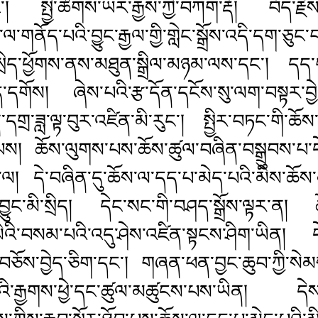
་། སྤྱི་ཚོགས་ཡར་རྒྱས་ཀྱི་བཀག་རྡོ། བོད་རྗེས་ལ
་གནོད་པའི་བྱུང་རྒྱལ་གྱི་གླེང་སྒྲོས་འདི་དག་ཅུང་བ
ིད་ཕྱོགས་ནས་མཐུན་སྒྲིལ་མཉམ་ལས་དང་། དད་པ
བྱེད་དགོས། ཞེས་པའི་རྩ་དོན་དངོས་སུ་ལག་བསྟར་བྱ
ན་དགྲ་ཟླ་ལྟ་བུར་འཛིན་མི་རུང་། སྤྱིར་བཏང་གི་ཆོ
ིན་པས། ཆོས་ལུགས་པས་ཆོས་ཚུལ་བཞིན་བསྒྲུབས་པ་ད
ང་ལ། དེ་བཞིན་དུ་ཆོས་ལ་དད་པ་མེད་པའི་མིས་ཆོས་
ུང་མི་སྲིད། དེང་སང་གི་བཤད་སྒྲོས་ལྟར་ན། ཆ
 མིའི་བསམ་པའི་འདུ་ཤེས་འཛིན་སྟངས་ཤིག་ཡིན། 
་བཅོས་བྱེད་ཅིག་དང་། གཞན་ཕན་བྱང་ཆུབ་ཀྱི་སེམས་རང
ེད་པའི་རྒྱགས་ཕྱེ་དང་ཚུལ་མཚུངས་པས་ཡིན། དེ