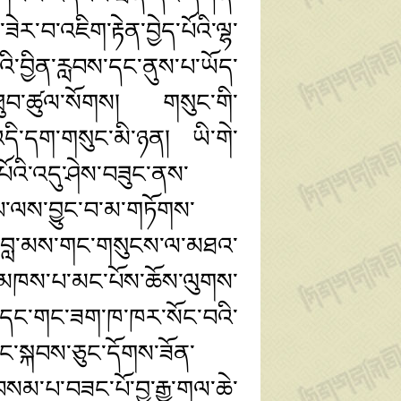
་བ་འཇིག་རྟེན་བྱེད་པོའི་ལྷ་
ི་བྱིན་རླབས་དང་ནུས་པ་ཡོད་
ན་ཐུབ་ཚུལ་སོགས། གསུང་གི་
འདི་དག་གསུང་མི་ཉན། ཡི་གེ་
ོའི་འདུ་ཤེས་བཟུང་ནས་
ས་པ་ལས་བྱུང་བ་མ་གཏོགས་
 བླ་མས་གང་གསུངས་ལ་མཐའ་
་གི་མཁས་པ་མང་པོས་ཆོས་ལུགས་
ཆོས་དང་གང་ཟག་ཁ་ཁར་སོང་བའི་
ནང་སྐབས་ཅུང་དོགས་ཟོན་
་བསམ་པ་བཟང་པོ་བྱ་རྒྱུ་གལ་ཆེ་