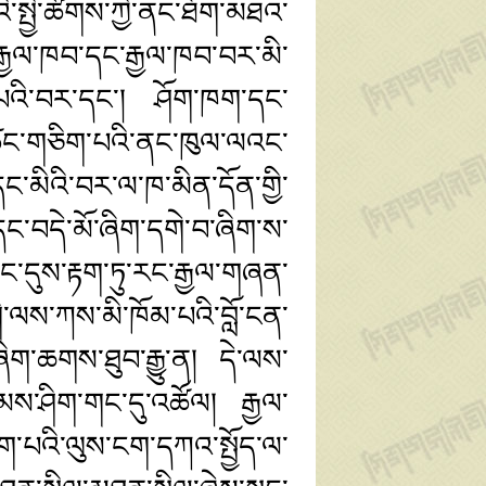
ི་སྤྱི་ཚོགས་ཀྱི་ནང་ཐོག་མཐའ་
ྒྱལ་ཁབ་དང་རྒྱལ་ཁབ་བར་མི་
པའི་བར་དང་།
ཤོག་ཁག་དང་
་ཚང་གཅིག་པའི་ནང་ཁུལ་ལའང་
དང་མིའི་བར་ལ་ཁ་མིན་དོན་གྱི་
དང་བདེ་མོ་ཞིག་དགེ་བ་ཞིག་ས་
་ཡང་དུས་རྟག་ཏུ་རང་རྒྱལ་གཞན་
ལས་ཀས་མི་ཁོམ་པའི་བློ་ངན་
ིག་ཆགས་ཐུབ་རྒྱུ་ན། དེ་ལས་
ནམས་ཤིག་གང་དུ་འཚོལ། རྒྱལ་
་པའི་ལུས་ངག་དཀའ་སྤྱོད་ལ་