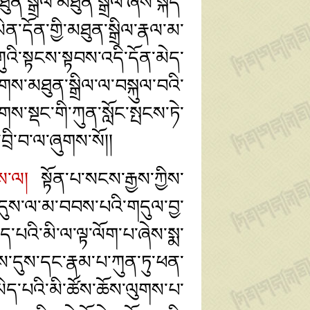
ན་སྒྲིལ་མཐུན་སྒྲིལ་ཞེས་སྐད་
ན་དོན་གྱི་མཐུན་སྒྲིལ་རྣལ་མ་
གུའི་སྟངས་སྟབས་འདི་དོན་མེད་
གས་མཐུན་སྒྲིལ་ལ་བསྐུལ་བའི་
་སྡང་གི་ཀུན་སློང་སྤངས་ཏེ་
ྲི་བ་ལ་ཞུགས་སོ།།
ས་ལ།
སྟོན་པ་སངས་རྒྱས་ཀྱིས་
་དུས་ལ་མ་བབས་པའི་གདུལ་བྱ་
པའི་མི་ལ་ལྟ་ལོག་པ་ཞེས་སྨ་
ས་དུས་དང་རྣམ་པ་ཀུན་ཏུ་ཕན་
ད་པའི་མི་ཚོས་ཆོས་ལུགས་པ་