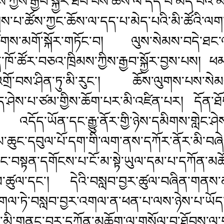
་ཀྱིས་རྒྱབ་སྐྱོར་ཐོབ་པས་ཆོས་ལ་དད་པ་མེད་པའི་མ
་པ་ཚོས་ཀྱང་ཆོས་ལ་དད་པ་མེད་པའི་མི་ཚོའི་ལག་ན
ཚོགས་མགོ་སྐོར་གཏོང་བ། ལུས་སེམས་བདེ་ཐང་
ན་ཁོ་ཚོར་བཅའ་ཁྲིམས་ཀྱིས་རྒྱབ་སྐྱོར་བྱས་པས། 
་དུ་འགྲོ་བས་ཤིན་ཏུ་མི་རུང་། ཆོས་ལུགས་པས་
ཤེས་པ་ཙམ་གྱིས་ཆོག་པར་མི་འཛིན་པར། དོན་ཐོ
། འདོད་ཡོན་དང་རྒྱུ་ནོར་གྱི་ཉེས་དམིགས་གླེང་ཤེས
་ཉམ་ཆུང་དབུལ་པོ་དག་གི་ལག་ནས་དཀོར་ནོར་མི་བ
་ནང་བསྟན་དགོངས་པ་ངོ་མ་སྟེ་ཡུལ་དམ་པ་དཀོན་མཆོ
ས་ཚུལ་དང་། དེའི་བསླབ་བྱར་ཚུལ་བཞིན་གནས་ན་
ཏེ་བསླབ་བྱར་འགལ་ན་ཕན་པ་ལས་ཉེས་པ་ཡོད
་མི་གནང་བར་དཀོན་མཆོག་ལ་གསོལ་བ་ཐོབས་ལ་