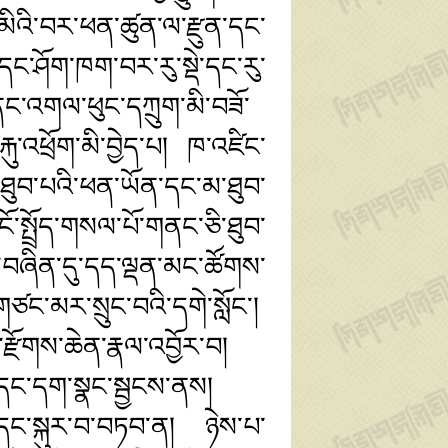
ིའི་བར་ཕན་ཚུན་ལ་རྫུན་དང་
དང་ཤོག་ཁག་བར་རུ་སྡེ་དང་རུ་
ང་འགལ་ཕུང་དཀྲུག་མི་བཟོ་
་འཕྲོག་མི་བྱེད་པ། ཁ་འཛིང་
་ཐུབ་པའི་ཕན་ཡོན་དང་མ་ཐུབ་
ོ་སྤྲོད་གསལ་པོ་གནང་ཅི་ཐུབ་
་བཞིན་དུ་དད་ལྡན་མང་ཚོགས་
ང་མར་སྲུང་བའི་དགེ་སློང་།
འི་རྫོགས་ཆེན་རྣལ་འབྱོར་བ།
དང་དག་སྣང་སྦྱངས་ནས།
ྟ་དང་སྐུར་བ་བཏབ་ན། ཉེས་པ་