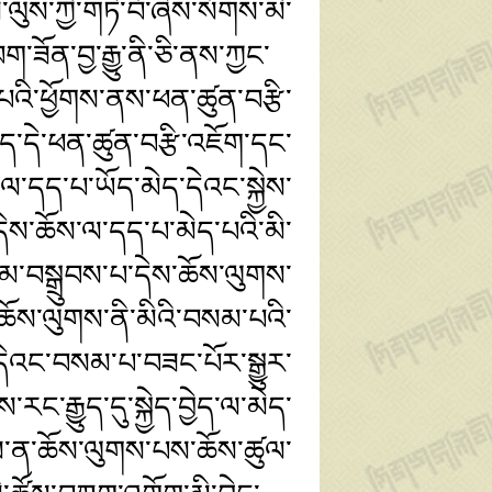
ུས་ཀྱི་གཏེ་བོ་ཞེས་སོགས་མི་
ག་ཟོན་བྱ་རྒྱུ་ནི་ཅི་ནས་ཀྱང་
འི་ཕྱོགས་ནས་ཕན་ཚུན་བརྩི་
ེད་དེ་ཕན་ཚུན་བརྩི་འཇོག་དང་
ས་ལ་དད་པ་ཡོད་མེད་དེའང་སྐྱེས་
ེས་ཆོས་ལ་དད་པ་མེད་པའི་མི་
མ་བསྒྲུབས་པ་དེས་ཆོས་ལུགས་
ོས་ལུགས་ནི་མིའི་བསམ་པའི་
དེའང་བསམ་པ་བཟང་པོར་སྒྱུར་
་རྒྱུད་དུ་སྐྱེད་བྱེད་ལ་མེད་
ས་ན་ཆོས་ལུགས་པས་ཆོས་ཚུལ་