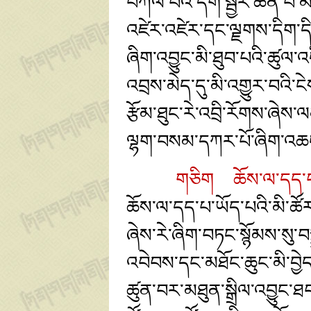
བཀོལ་བའི་དགེ་སྦྱོར་ཆེན་པོ་
འཛེར་འཛེར་དང་ལྗགས་དིག་དིག་
ཞིག་འབྱུང་མི་ཐུབ་པའི་ཚུ
འབྲས་མེད་དུ་མི་འགྱུར་བའི་
རྩོམ་ཐུང་རེ་འབྲི་རོགས་ཞེ
ལྷག་བསམ་དཀར་པོ་ཞིག་འཆང་ཁུ
གཅིག ཆོས་ལ་དད་པ་ཡ
ཆོས་ལ་དད་པ་ཡོད་པའི་མི་ཚོ
ཞེས་རེ་ཞིག་བཏང་སྙོམས་སུ་
འབེབས་དང་མཐོང་ཆུང་མི་བྱེ
ཚུན་བར་མཐུན་སྒྲིལ་འབྱུང