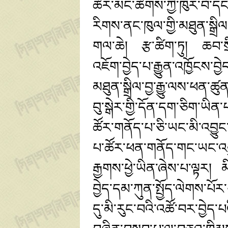
ཚོར་མང་ཚོགས་ཀྱི་ཁུར་བོ་དང
རིགས་ནང་ཁུལ་གྱི་མཐུན་སྒྲིལ་ལ
གལ་ཆེ། རྩ་ཚིག་ཏུ། ཆབ་སྲ
འཇོག་བྱེད་པ་རྒྱུན་འཁྱོངས་
མཐུན་སྒྲིལ་བྱ་རྒྱུ་ལས་ཕན་ཚུ
བུ་སྒེར་གྱི་དོན་དག་ཅིག་ཡ
ཚོར་གནོད་པ་ཅི་ཡང་མི་འབྱུ
པ་ཚོར་ཕན་གནོད་གང་ཡང་འབྱ
རྒྱགས་ཕྱེ་ཡིན་ཞེས་པ་ལྟར།
བྱེད་དམ་ཀུན་སྤྱོད་ལེགས་པོར
དུ་མི་རུང་བའི་འཚོ་བར་བྱ