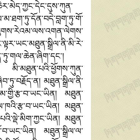
ཆེར་མེད་ཀྱང་དེང་དུས་ཀུན་
མ་ཐག་ཏུ་དོན་བདེ་བླག་ཏུ་གོ་
གི་ཕུགས་རེའམ་ལས་འགན་ལེགས་
ལྟར་ཡང་མཐུན་སྒྲིལ་ནི་མི་རེ་
ན་ཏུ་གལ་ཆེན་ཞིག་དང་།
ད་ལ། མི་མཐུན་པའི་ཕྱོགས་ཀུན་
ཏུ་བརྗོད་ན། མཐུན་སྒྲིལ་ནི་
མ་གྱི་རྩ་བ་ཡང་ཡིན། མཐུན་
་རྒྱལ་ཁའི་རྩ་བ་ཡང་ཡིན། མཐུན་
ད་པའི་ལྡེ་མིག་ཀྱང་ཡིན། མཐུན་
ད་ཐོ་བ་ཡང་ཡིན། མཐུན་སྒྲིལ་ལ་