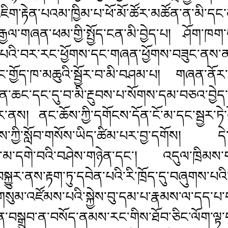
་རྟེན་པའམ་ཁྱིམ་པ་ཕོ་མོ་ཚོར་མཚོན་ན་མི་དང་མ
་རྒྱལ་གཞན་ཕམ་གྱི་སྤྱོད་ངན་མི་བྱེད་པ། ཤོག་ཁག་
་པའི་བར་རང་ཕྱོགས་དང་གཞན་ཕྱོགས་བཟུང་ནས་ན
ྱོད་ཁ་མཆུའི་སྦྱོར་བ་མི་བཤམ་པ། གཞན་ནོར་རྐུ
ན་ཆང་དང་དུ་བ་མི་རྔུབས་པ་སོགས་དམ་བཅའ་བྱེད
ར་ནས། ནང་ཆོས་ཀྱི་དགོངས་དོན་ངོ་མ་དང་སྦྱར་ཏེ་ང
ོས་ཀྱི་སློབ་གསོས་ཡིད་ཚིམ་པར་བྱ་དགོས། དེ
ླ་མ་དགེ་བའི་བཤེས་གཉེན་དང་། འདུལ་ཁྲིམས་གཙ
་བསྐྱུར་ནས་རྟག་ཏུ་དབེན་པའི་རི་ཁྲོད་དུ་བཞུགས་པ
ུམ་འཛོམས་པའི་སྐྱེས་བུ་དམ་པ་རྣམས་ལ་དད་པ་
ྱེན་བསྒྲུབ་ན་བསོད་ནམས་རང་གིས་ཐོབ་ཅིང་ལོག་ལ