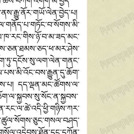
ི་ཚོས་བཀག་འགོག་མི་བྱེད་
ས་རྒྱུ་ནོར་གཡོ་ལེན་བྱེད་པ།
ལ་གནོད་པ་གཏོང་བ་སོགས་མི་
ཕམ་ཁ་རང་གིས་ཉོ་བ་མ་ཟད་མང་
སེམས་ཅན་ཐམས་ཅད་ཕ་མར་ཤེས་
ག་ཏུ་དངོས་སུ་ལག་ལེན་གནང་
་པས་མི་འོང་བས་རྒྱུན་དུ་ཆོག་
ཞེས་པ། དད་ལྡན་མང་ཚོགས་ལ་
ག་ལ་སྐྱབས་སུ་སོང་ན་སྐྱབས་
རང་ལ་ཚེ་འདི་ཕྱི་གཉིས་ཀར་
་ཚུལ་སོགས་ཅུང་གསལ་བཤད་
གསོལ་འདེབས་ཐོན་དང་དཀོན་