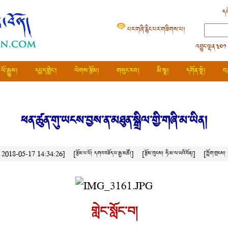
དཔ
པར་གཞི་རྙིང་པར་གཟིགས་པ།
འབྱུང་ལྡན༣༠༡
ལོ་རྒྱུས།
དཔྱད་གླེང་།
ལེགས་རྩོམ།
གསུང་རབ།
མི་སྣ།
དགོན་སྡེ།
བ
ཕན་ཚུན་གུ་ཡངས་བྱས་ན་མཐུན་སྒྲིལ་གྱི་གཞི་མ་ཡིན།
ེས། 2018-05-17 14:34:26]
[རྩོམ་པ་པོ། དགའ་བཟོད་པ་རྒྱ་མཚོ།]
[རྩོམ་ཁུངས།
ཧི་མ་ལ་ཡའི་བོན།
]
[ཀློག་གྲངས།
གླེང་སློང་བ།