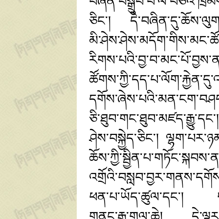
བཞིན་བསྒྲུབ་པ་ལ་བཅའ་ཁྲིམས
ཅིང་། དེ་བཞིན་དུ་ཆོས་ལུགས
མི་ཤེས་ཤེས་མདོག་གིས་མང་
རིགས་པའི་བྱ་བ་མང་པོ་བྱས་
ཚོགས་ཀྱི་དད་པ་ལོག་རྐྱེན
དགོས་ཞེས་པའི་མན་ངག་བཤད་
ཅི་ཐུབ་གང་ཐུབ་མཛད་རྒྱུ་དང་
ཤེས་བསྐྱེད་ཅིང་། ལྷག་པར
ཆོས་ཀྱི་སྦྱིན་པ་གཏོང་སྐབས
འགྲོའི་བསླབ་བྱར་གནས་དགོ
ཕན་པ་ཡོད་ཚུལ་དང་། གལ་
གནང་རྒྱུ་གལ་ཆེ། དེ་ལྟར