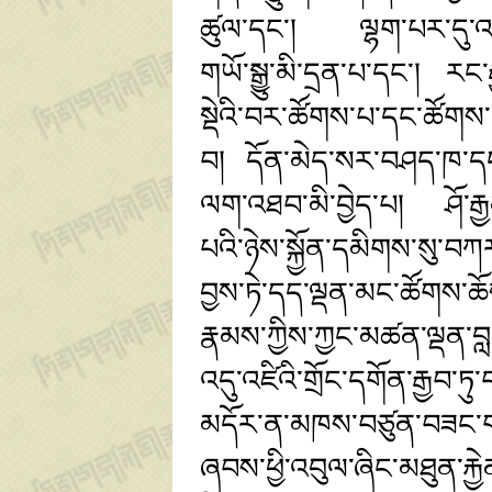
ཚུལ་དང་། ལྷག་པར་དུ་འཇིག
གཡོ་སྒྱུ་མི་དྲན་པ་དང་། རང
སྡེའི་བར་ཚོགས་པ་དང་ཚོགས
བ། དོན་མེད་སར་བཤད་ཁ་དང་ག
ལག་འཐབ་མི་བྱེད་པ། ཤོ་རྒྱ
པའི་ཉེས་སྐྱོན་དམིགས་སུ་བཀ
བྱས་ཏེ་དད་ལྡན་མང་ཚོགས་ཆ
རྣམས་ཀྱིས་ཀྱང་མཚན་ལྡན་བ
འདུ་འཛིའི་གྲོང་དགོན་རྒྱབ་ཏུ
མདོར་ན་མཁས་བཙུན་བཟང་གས
ཞབས་ཕྱི་འབུལ་ཞིང་མཐུན་རྐ