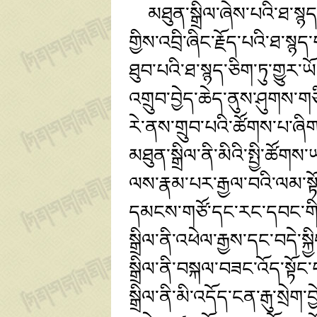
མཐུན་སྒྲིལ་ཞེས་པའི་ཐ་སྙ
གྱིས་འབྲི་ཞིང་རྗོད་པའི་ཐ་
ཐུབ་པའི་ཐ་སྙད་ཅིག་ཏུ་གྱུ
འགྲུབ་བྱེད་ཆེད་ནུས་ཤུགས་གཅ
རེ་ནས་གྲུབ་པའི་ཚོགས་པ་ཞི
མཐུན་སྒྲིལ་ནི་མིའི་སྤྱི་ཚོ
ལས་རྣམ་པར་རྒྱལ་བའི་ལམ་སྟོ
དམངས་གཙོ་དང་རང་དབང་གི་ར
སྒྲིལ་ནི་འཕེལ་རྒྱས་དང་བདེ་ས
སྒྲིལ་ནི་བསྐལ་བཟང་འོད་སྟོང་
སྒྲིལ་ནི་མི་འདོད་ངན་རྒུ་སྲེ