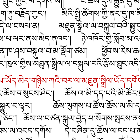
མ་གྲུབ་ཀྱང་མི་དགོས་སོ།། ང་ཚོས་དུས་རྒྱུན་དུ་མཐུ
ཏུ་བརྗོད་ཀྱང་། མིའི་སྤྱི་ཚོགས་ཀྱི་ནང་དུ་ཁ་མི
ལ་འདི་ལ་བསམ་ན།
མཐུན་སྒྲིལ་ལ་བསྐུལ་བའི་སྨྱུ་
ངེས་པ་ལར་ནས་མེད་ནའང་། ཉེ་འཁོར་གྱི་སློབ་མ་འ
ས་ལན་ཁ་ཤས་བསྐུལ་བ་མ་ལྡོག་ཙམ། ཕྱོགས་རིས་ཆགས
ལ་གྱིས་མཐུན་སྒྲིལ་ལ་བསྐུལ་བའི་རྩོམ་ཐུང་འདི་བ
ོད་མེད་གཉིས་ཀའི་བར་ལ་མཐུན་སྒྲིལ་ཡོད་དགོ
ར་ཆོས་གསུངས་ཤིང་། ཆོས་ལ་མི་དད་པའི་མི་ཚོར
བསྐྱུར་བ་ལྟར། ཆོས་ལུགས་པ་ཚོས་ཆོས་ལ་མི་དད་
ད་ཅིང་། ཆོས་ལ་བཙན་སྐུལ་བྱེད་པ་སོགས་སྤངས་ན
་ཐབས་ལ་འབད་དགོས། དེ་བཞིན་དུ་ཆོས་ལ་དད་པ་མེ