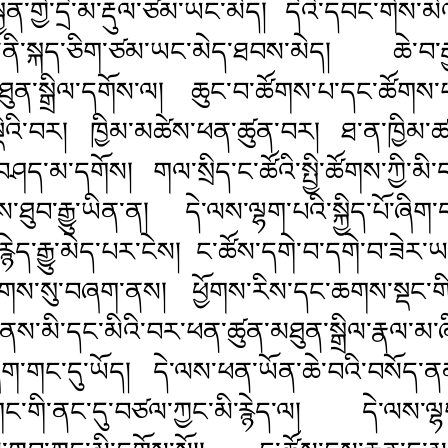
་གྱི་དྲི་མ་རྡུལ་ཙམ་ཡང་མེད། དེའི་དབང་གིས་མིའ
ིལ་ནི་སྐད་ཅིག་ཙམ་ཡང་མེད་ཐབས་མེད། ཆེ་བ་ར
ཐུན་སྒྲིལ་དགོས་ལ། ཆུང་བ་ཚོགས་པ་དང་ཚོགས་
་སྡེའི་བར། ཁྱིམ་མཚེས་ཕན་ཚུན་བར། ཐ་ན་ཁྱིམ
བ་བཤད་མ་དགོས། གལ་སྲིད་ང་ཚོའི་སྤྱི་ཚོགས་ཀྱི་མི་
་ཐུབ་རྒྱུ་ཡིན་ན། དེ་ལས་ལྷག་པའི་སྐྱིད་པོ་ཞིག་
རྙེད་རྒྱུ་མེད་པར་ངེས། ང་ཚོས་དགེ་བ་དགེ་བ་ཟེར
ཕུགས་སུ་བཞག་ནས། ཕྱོགས་རིས་དང་ཆགས་སྡང་གི་
ནས་མི་དང་མིའི་བར་ཕན་ཚུན་མཐུན་སྒྲིལ་རྣལ་མ་ཞ
ཞིག་གང་དུ་ཡོད། དེ་ལས་ཕན་ཡོན་ཆེ་བའི་བསོད་
་གི་ནང་དུ་བཙལ་ཀྱང་མི་རྙེད་ལ། དེ་ལས་ལྷག