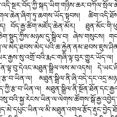
ད་འདི་སྔར་བོད་ཀྱི་སྐད་ཡིག་གཉིས་ཆར་བཀོལ་སྲོལ་
སྙད་གལ་ཆེན་ཞིག་ཏུ་ཆགས་ཡོད་སྟབས། ཚིག་འདི་ཐོས་
ར་ཡོད། བོད་རྒྱ་ཚིག་མཛོད་ཆེན་མོར། ཐུན་མོང་
ིག་སྡུད་ཀྱིས་མཉམ་དུ་སྒྲིལ་བ། ཞེས་གསུངས། གང་
ག་ལ་མེད་ཐབས་མེད་པའི་ཆ་རྐྱེན་ནམ་ཐབས་ཇུས་ཤི
གས་ཡར་རྒྱས་སུ་འགྲོ་བའི་རྨང་གཞི་ལྟ་བུར་གྱུར་ཡོ
ན་ལྟ་བུ་དེའང་མཐུན་སྒྲིལ་ལས་མ་འདས། དེ་ཡང་ཞིབ་
ྩ་བ་ཡིན་ལ། མཐུན་སྒྲིལ་ནི་ཞི་བདེ་དང་འདྲ་མཉ
ྐྱིད་ཀྱི་རྩ་བ་ཡིན་ལ། མཐུན་སྒྲིལ་ནི་སྔོན་ཐོན་དང
བསུ་བའི་སྐྱ་རེངས་ཡིན་ལ་ལེགས་ཚོགས་སྒོ་རྒྱ་འབྱེ
ག་བྱེད་མེ་དཔུང་ཡིན་ལ་མི་མཐུན་འགལ་རྩོད་རྡུང་བྱེ