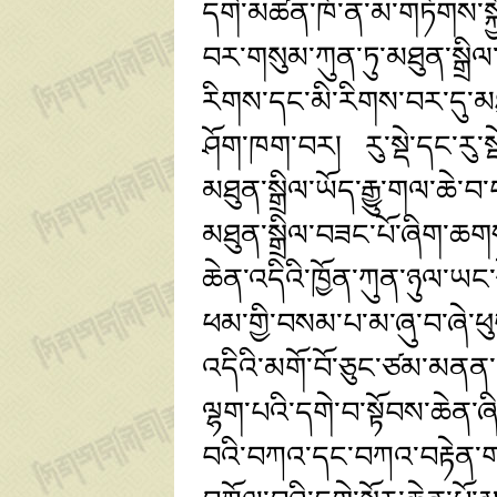
དགེ་མཚན་ཁོ་ན་མ་གཏོགས་སྐྱོན
བར་གསུམ་ཀུན་ཏུ་མཐུན་སྒྲ
རིགས་དང་མི་རིགས་བར་དུ་མ
ཤོག་ཁག་བར། རུ་སྡེ་དང་རུ
མཐུན་སྒྲིལ་ཡོད་རྒྱུ་གལ་ཆེ་
མཐུན་སྒྲིལ་བཟང་པོ་ཞིག་ཆགས
ཆེན་འདིའི་ཁྱོན་ཀུན་ཉུལ་ཡང་
ཕམ་གྱི་བསམ་པ་མ་ཞུ་བ་ཞེ་
འདིའི་མགོ་བོ་ཅུང་ཙམ་མནན་
ལྷག་པའི་དགེ་བ་སྟོབས་ཆེན་
བའི་བཀའ་དང་བཀའ་བརྟེན་གང