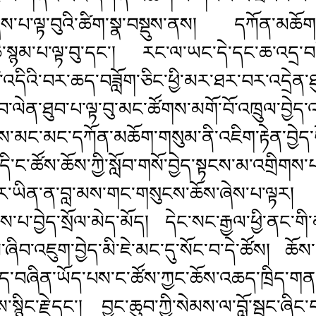
ས་པ་ལྟ་བུའི་ཚིག་སྣ་བསྡུས་ནས། དཀོན་མཆོག་ཟེར
་སྙམ་པ་ལྟ་བུ་དང་། རང་ལ་ཡང་དེ་དང་ཆ་འདྲ་བའ
འདིའི་བར་ཆད་བཟློག་ཅིང་ཕྱི་མར་ཐར་བར་འདྲེ
་ལེན་ཐུབ་པ་ལྟ་བུ་མང་ཚོགས་མགོ་བོ་འཁྲུལ་བྱེད་
ས་མང་མང་དཀོན་མཆོག་གསུམ་ནི་འཇིག་རྟེན་བྱེད་པ
འདི་ང་ཚོས་ཆོས་ཀྱི་སློབ་གསོ་བྱེད་སྟངས་མ་འགྲིག
ར་ཡིན་ན་བླ་མས་གང་གསུངས་ཆོས་ཞེས་པ་ལྟར།
ོགས་པ་བྱེད་སྲོལ་མེད་མོད། དེང་སང་རྒྱལ་ཕྱི་ནང
ལ་ཞིབ་འཇུག་བྱེད་མི་ཇེ་མང་དུ་སོང་བ་དེ་ཚོས། 
ན་བྱེད་བཞིན་ཡོད་པས་ང་ཚོས་ཀྱང་ཆོས་འཆད་ཁྲིད་ག
སྙིང་རྗེ་དང་། བྱང་ཆུབ་ཀྱི་སེམས་ལ་བློ་སྦྱང་ཞིང