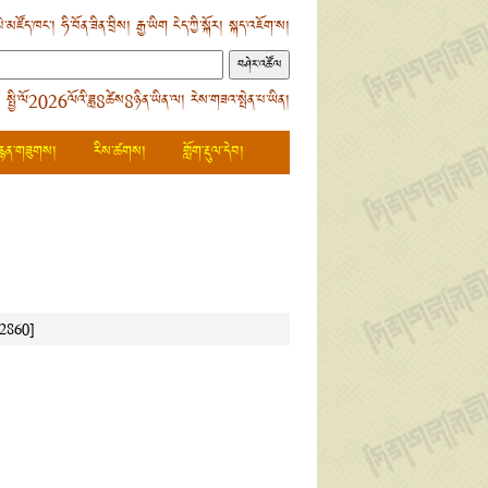
ེ་མཛོད་ཁང་།
ཧི་བོན་ཟིན་བྲིས།
རྒྱ་ཡིག
ངེད་ཀྱི་སྐོར།
སྐད་འཇོག་ས།
 སྤྱི་ལོ2026ལོའི་ཟླ8ཚེས8ཉིན་ཡིན་ལ། རེས་གཟའ་སྤེན་པ་ཡིན།
རྙན་གཟུགས།
རིས་ཚགས།
གློག་རྡུལ་དེབ།
2860]