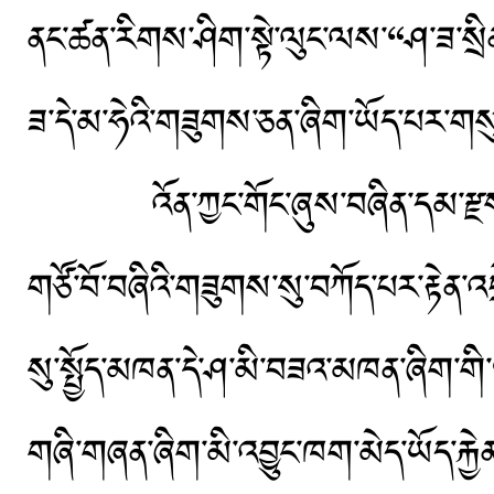
ནང་ཚན་རིགས་ཤིག་སྟེ་ལུང་ལས་“ཤ་ཟ་སྲིན
ཟ་དེ་མ་ཧེའི་གཟུགས་ཅན་ཞིག་ཡོད་པར་ག
འོན་ཀྱང་གོང་ཞུས་བཞིན་དམ་རྫས་རྩ་
གཙོ་བོ་བཞིའི་གཟུགས་སུ་བཀོད་པར་རྟེན་
སུ་སྤྱོད་མཁན་དེ་ཤ་མི་བཟའ་མཁན་ཞིག་ག
གཞི་གཞན་ཞིག་མི་འབྱུང་ཁག་མེད་ཡོད་རྐྱེན་