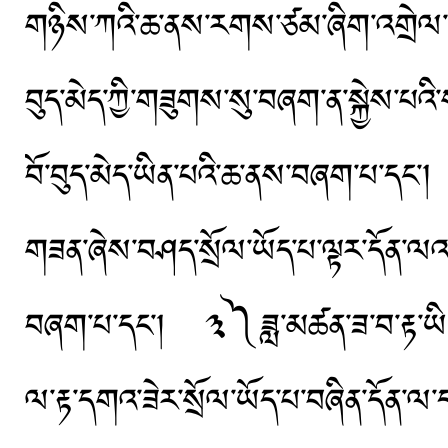
གཉིས་ཀའི་ཆ་ནས་རགས་ཙམ་ཞིག་འགྲེལ་
བུད་མེད་ཀྱི་གཟུགས་སུ་བཞག་ན་སྐྱེས་པའི
བོ་བུད་མེད་ཡིན་པའི་ཆ་ནས་བཞག་པ་དང༌།
གཟན་ཞེས་བཤད་སྲོལ་ཡོད་པ་ལྟར་དོན་ལའང
བཞག་པ་དང༌། ༣༽ཟླ་མཚན་ཟ་བ་རྟ་ཡི་ག
ལ་རྟ་དགའ་ཟེར་སྲོལ་ཡོད་པ་བཞིན་དོན་