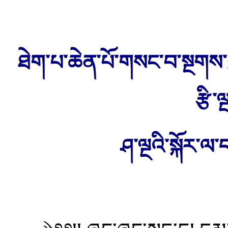
ཐེག་པ་ཆེན་པོ་གསང་བ་སྔགས་
རྩི་
ཤ་ལྔའི་
སྐོར་ལ་ད