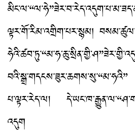
མིང་ལ་“ལ་ཧེ”ཟེར་བ་རེད་འདུག་པ་མ་ཟད་ནམ
ལྟར་གོ་རིམ་འགྲིག་པར་སྙམ། བསམ་ཚུལ
ཧེའི་ཚབ་ཏུ་“མ་ཧ་ཆུ་སྲིན་གྱི་ཤ”ཟེར་གྱི་
བའི་སྒྲ་གདངས་ཟུར་ཆགས་སུ་“མ་ཧའི” “
པ་ལྟར་རེད་ལ། དེ་ཡང་ཁ་རྒྱུན་ལ་“ཤ་གཟན
འདུག