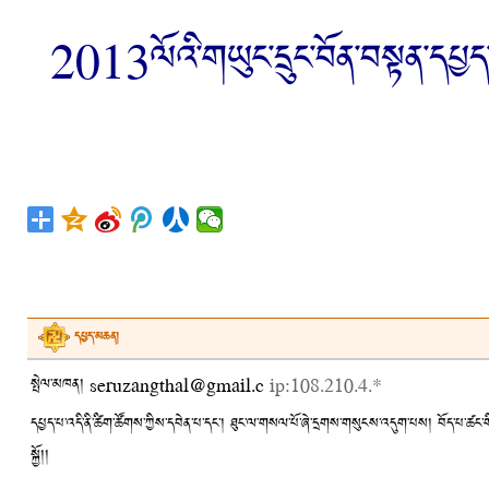
2013ལོའི་གཡུང་དྲུང་བོན་བསྟན་དཔྱད་བར
དཔྱད་མཆན།
སྤེལ་མཁན། seruzangthal@gmail.c
ip:108.210.4.*
དཔྱད་པ་འདི་ནི་ཚིག་ཚོགས་ཀྱིས་དབེན་པ་དང་། ཐུང་ལ་གསལ་པོ་ཞེ་དྲགས་གསུངས་འདུག་པས། བོད་པ་ཚང་གི་ར
སྐྱོ།།