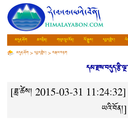
མདུན་ཤོག
ཆ་འཕྲིན།
གཡུང་དྲུང་བོན།
ལོ་རྒྱུས།
དཔྱད་གླེང་།
ལེ
མདུན་ཤོག
>
དཔྱད་གླེང་།
>
བརྒལ་བརྟག
དམ་རྫས་བདུད་རྩི་ལྔ
[ཟླ་ཚེས། 2015-03-31 11:24:32]
ཡའི་བོན།
]