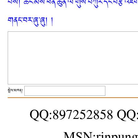
པས། ཚང་མས་ཕན་ཚུན་ལ་གུས་བཀུར་དང་བརྩི་འཇོག་
གནང་བར་ཞུ་ཞུ། །
སྤེལ་མཁན།
QQ:897252858 QQ
MSN:rinpung