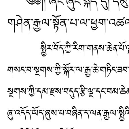
༄༅།། ཞང་ཞུང་སྐད་དུ། དམུ་ར་
གཤེན་རྒྱལ་སྟོན་པ་ལ་ཕྱག་འཚལ
སྤྱིར་བོད་ཀྱི་རིག་གནས་ཆེན་པོ་ལྔ་
གསང་བ་སྔགས་ཀྱི་སྐོར་ལ་རྒྱ་ཆེ་གཏིང་ཟབ
སྔགས་ཀྱི་དམ་རྫས་བདུད་རྩི་ལྔ་དང་བམ་ཆེན
ཞུ་འདོད་ཡོད་ཞུས་པ་བཞིན་ད་ལན་རྒྱལ་སྤྱ