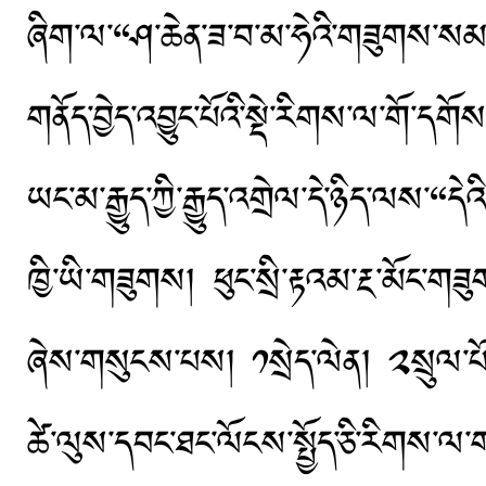
ཞིག་ལ་“ཤ་ཆེན་ཟ་བ་མ་ཧེའི་གཟུགས་ས
གནོད་བྱེད་འབྱུང་པོའི་སྡེ་རིགས་ལ་གོ
ཡང་མ་རྒྱུད་ཀྱི་རྒྱུད་འགྲེལ་དེ་ཉིད་ལས་“ད
ཁྱི་ཡི་གཟུགས། ཕུང་སྲི་རྟའམ་རྔ་མོང་
ཞེས་གསུངས་པས། ༡སྲེད་ལེན། ༢སྲུལ་པོ།
ཚེ་ལུས་དབང་ཐང་ལོངས་སྤྱོད་ཅི་རིགས་ལ་གནོ