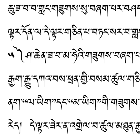
ཆུ་ཟ་བ་བ་གླང་གཟུགས་སུ་བཞག་པར་བཤད་སྲ
ལྟར་དོན་ལ་དེ་ལྟར་གཅིན་པ་བཏང་སར་བ་
༥༽ཤ་ཆེན་ཟ་བ་མ་ཧེའི་གཟུགས་བཞག་པར་
རྒྱག་རྒྱུ་དཀའ་བས་ཕྲན་གྱི་བསམ་ཚུལ
ནག་“ལ་ཡིག”དང་“མ་ཡིག”གི་གཟུགས་ལ་ན
རེད། དེ་ལྟར་ཟེར་ན་འགྲེལ་བ་ཚུལ་མཐུན་