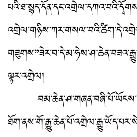
པའི་ཐ་སྙད་དོན་དང་འགྲེལ་དཀའ་བའི་དྭོགས་ག
འགྲེལ་གཉིས་ཀར་གསལ་བའི་ཚིག་དེ་འགྲེལ
གཟུགས”ཟེར་བ་དེ་མ་ཧེས་ཤ་ཆེན་བཟའ་རྒྱ
ལྟར་འགྲེལ།
བམ་ཆེན་ཤ་གཞན་བཞི་པོ་ཡོངས་གྲགས་ཀ
ཐོག་ནས་གོ་རྒྱུ་ཆེན་པོ་འགྲེལ་རྒྱུ་ཡོད་