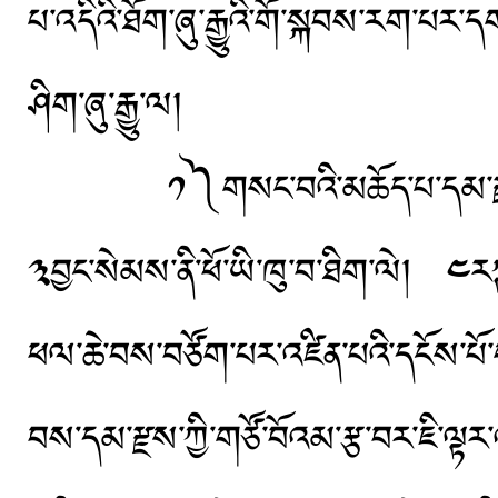
པ་འདིའི་ཐོག་ཞུ་རྒྱུའི་གོ་སྐབས་རག་པར་ད
ཤིག་ཞུ་རྒྱུ་ལ།
༡༽གསང་བའི་མཆོད་པ་དམ་རྫས་བདུད་རྩི
༣བྱང་སེམས་ནི་ཕོ་ཡི་ཁུ་བ་ཐིག་ལེ། ༤ར
ཕལ་ཆེ་བས་བཙོག་པར་འཛིན་པའི་དངོས་པོ་ག
བས་དམ་རྫས་ཀྱི་གཙོ་བོའམ་རྩ་བར་ཇི་ལྟར་