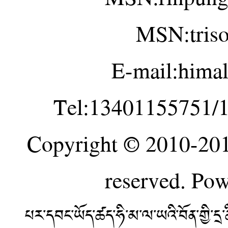
MSN:tris
E-mail:hima
Tel:13401155751/
Copyright © 2010-20
reserved. Po
པར་དབང་ཡོད་ཚད་ཧི་མ་ལ་ཡའི་བོན་གྱི་