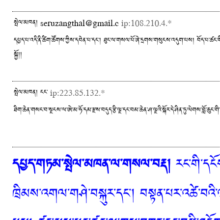
སྤེལ་མཁན། seruzangthal@gmail.c
ip:108.210.4.*
དཔྱད་པ་འདི་ནི་ཚིག་ཚོགས་ཀྱིས་དབེན་པ་དང་། ཐུང་ལ་གསལ་པོ་ཞེ་དྲགས་གསུངས་འདུག་པས། བོད་པ་ཚང་གི་ར
སྐྱོ།།
སྤེལ་མཁན། ངང་
ip:223.85.132.*
ཐིག་ཆེན་གསང་བ་སྔངས་ལ་ཨེ་མ་ཧོ་དམ་རྫས་བདུད་རྩི་ལྔ་དང་བམ་ཆེན་ཤ་ལྔའི་སྐོར་དེ་ཤིན་ཏུ་ལེགས་བློ་ཆུང་གི
དཔྱད་གཏམ་སྤེལ་མཁན་ལ་གསལ་བརྡ།
རང་གི་དངོས
ཁྲིམས་འགལ་གཤེ་བསྐུར་དང་། བསྟན་པར་འཚེ་བའི་