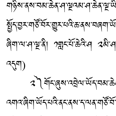
གཉིས་ནས་བམ་ཆེན་ཤ་ལྔའམ་ཤ་ཆེན་ལྔ་ཡི་བ
སྤྱོད་བྱར་གཙོ་བོར་གྱུར་པའི་ཆ་ནས་བཞག
ཞིག་ལ་ཤ་ལྔ་ནི། ༡གླང་པོ་ཆེའི་ཤ ༢མི
འདུག)
༢༽གོང་ཞུས་འབྲེལ་ཡོད་བམ་ཆེན་ཤ་ལྔ
འགའ་ཞིག་ཡོད་པའི་ནང་ནས་ད་ལན་གཙོ་བོ་མ་