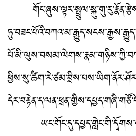
གོང་ཞུས་ལྟར་སྤྲུལ་སྐུ་གུ་རུ་རྣོན་ར
ཏུ་བཟང་པོའི་བཀའ་མ་རྒྱུད་སངས་རྒྱས་རྒྱུད
པོ་མི་ལུས་བསམ་ལེགས་རྣམ་གཉིས་ཀྱི་བཀའ
ཕྱིས་སུ་ཚིག་རེ་ཙམ་བྲིས་པས་ཡིག་ནོར་ཤ
དེར་བརྟེན་ད་ལན་ཕྲན་གྱིས་དཔྱད་གཞི་གཙོ་
ཡང་གོང་དུ་དཔྱད་གླེང་གི་དྭོགས་གཞི་མང