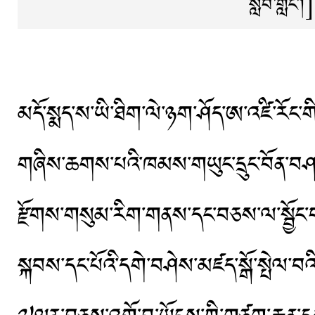
སློབ་གླིང་།]
མདོ་སྨད་ས་ཡི་ཐིག་ལེ་ཉག་ཤོད་ཨ་འཛི་རོང་གི
གཞིས་ཆགས་པའི་ཁམས་གཡུང་དྲུང་བོན་བཤད་སྒ
རྫོགས་གསུམ་རིག་གནས་དང་བཅས་ལ་སྦྱོང་བ
སྐབས་དང་པོའི་དགེ་བཤེས་མཛད་སྒོ་སྤེ