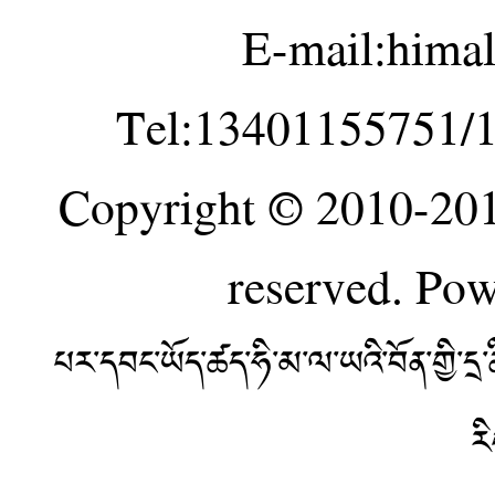
E-mail:hima
Tel:13401155751/
Copyright © 2010-20
reserved. Po
པར་དབང་ཡོད་ཚད་ཧི་མ་ལ་ཡའི་བོན་གྱི་
ར