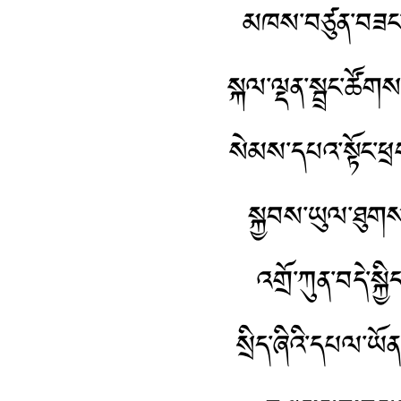
མཁས་བཙུན་བཟང་པོ
སྐལ་ལྡན་སྦྲང་ཚོ
སེམས་དཔའ་སྟོང་ཕ
སྐྱབས་ཡུལ་ཐུགས་
འགྲོ་ཀུན་བདེ་སྐ
སྲིད་ཞིའི་དཔལ་ཡ