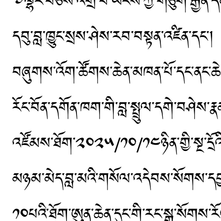
༧ལྷར་བཅས་འགྲོ་བ་ཡོངས་ཀྱི་གཙུག་རྒྱན་དམ་
དབུ་བླ་ཁྱུང་སྲས་ཤེས་རབ་བསྟན་འཛིན་དང་།
བཞུགས་འོག་ཚོགས་ཆེན་མཁན་པོ་དང་ནང་ཆེན་
རོང་བོན་དགོན་ཁག་གི་བླ་སྤྲུལ་དགེ་བཤེས་རྣ
འཛོམས་ཐོག་༢༠༢༥/༡༠/༡༤ཉིན་གྱི་སྔ་དྲོ
མཉམ་མེད་བླ་མའི་གསོལ་འདེབས་སོགས་དབྱ
༡༠པའི་ཐོག་ཨུན་ཆེན་དུང་གི་རང་སྒྲ་སོགས་ར