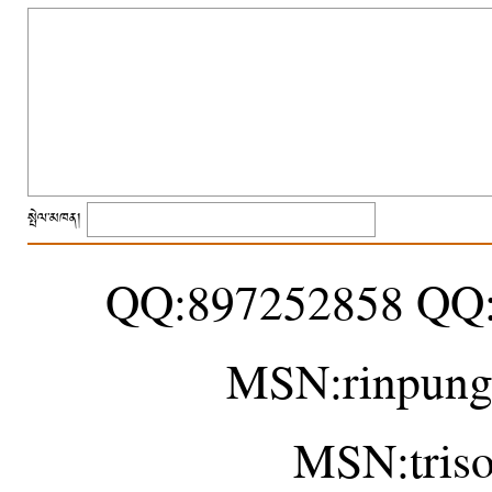
སྤེལ་མཁན།
QQ:897252858 QQ
MSN:rinpung
MSN:tris