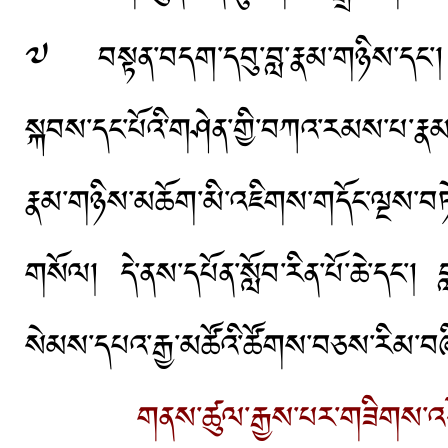
༧ བསྟན་བདག་དབུ་བླ་རྣམ་གཉིས་དང་། ཚོ
སྐབས་དང་པོའི་གཤེན་གྱི་བཀའ་རམས་པ་ར
རྣམ་གཉིས་མཆོག་མི་འཇིགས་གདོང་ལྔས་བཏེ
གསོལ། དེ་ནས་དཔོན་སློབ་རིན་པོ་ཆེ་དང་།
སེམས་དཔའ་རྒྱ་མཚོའི་ཚོགས་བཅས་རིམ་བཞ
གནས་ཚུལ་རྒྱས་པར་གཟིགས་འ