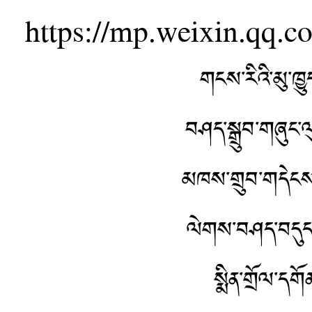
https://mp.weixin.qq
གངས་རིའི་མུ་ཁྱུ
བཤད་སྒྲུབ་གཞུང་ལ
མཁས་གྲུབ་གདེངས་
ལེགས་བཤད་བདུད་རྩ
སྨིན་གྲོལ་དག