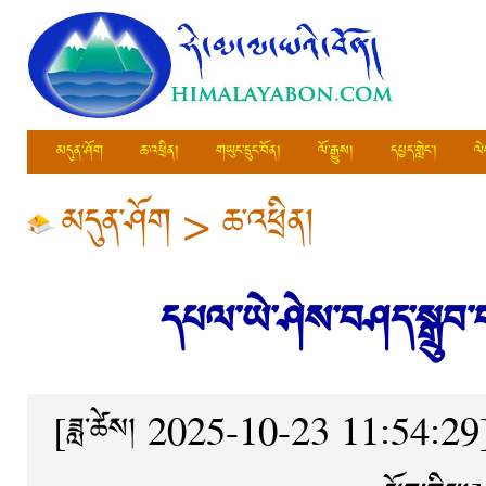
མདུན་ཤོག
ཆ་འཕྲིན།
གཡུང་དྲུང་བོན།
ལོ་རྒྱུས།
དཔྱད་གླེང་།
ལེ
མདུན་ཤོག
>
ཆ་འཕྲིན།
དཔལ་ཡེ་ཤེས་བཤད་སྒྲུབ་བ
[ཟླ་ཚེས། 2025-10-23 11:54:29