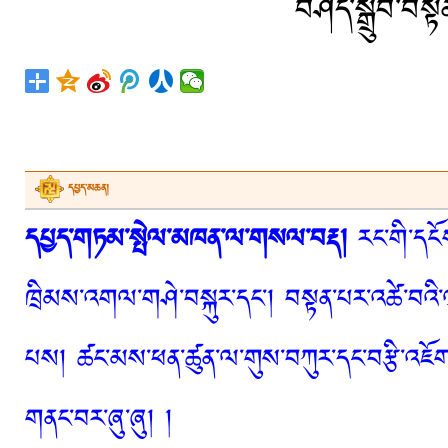
བཤད་སྒྲུབ་བསྟ
དཔྱད་མཆན།
དཔྱད་གཏམ་སྤེལ་མཁན་ལ་གསལ་བརྡ།
རང་གི་དངོས
ཁྲིམས་འགལ་གཤེ་བསྐུར་དང་། བསྟན་པར་འཚེ་བའི་
པས། ཚང་མས་ཕན་ཚུན་ལ་གུས་བཀུར་དང་བརྩི་འཇོག་
གནང་བར་ཞུ་ཞུ། །