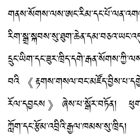
གནས་སོགས་ལས་ཨང་རིམ་དང་པོ་ལན་འགའ་ཐོ
རིག་སྒྲ་སྐབས་སུ་ཐུག་ཆེན་དམ་བཅའ་ཡང་
དྲུང་ཡིག་དང་ཟུར་ཁྲིད་དགེ་རྒན་སོགས་
བའི《རྟགས་གསལ་བང་མཛོད་བྱིས་པ་དགྱེ
རོལ་དབྱངས》ཞེས་པ་སྒོར་བཏོན། ཕུགས་བ
ཀློག་དང་རྩོམ་འབྲིའི་རྒྱལ་ཁམས་སུ་ཁྲིད།