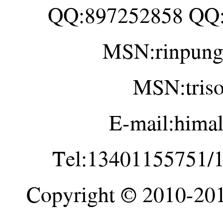
QQ:897252858 QQ
MSN:rinpung
MSN:tris
E-mail:hima
Tel:13401155751/
Copyright © 2010-20