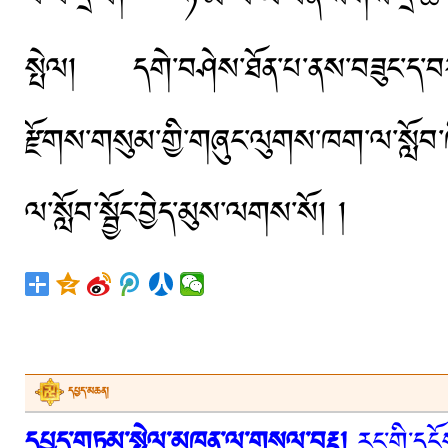
སྤེལ། དགེ་བཤེས་ཐོན་པ་ནས་བཟུང་ད་བར་མ་
རྫོགས་གསུམ་གྱི་གཞུང་ལུགས་ཁག་ལ་སློབ་ཁྲི
ལ་སློབ་སྦྱོང་བྱེད་མུས་ལགས་སོ། །
དཔྱད་མཆན།
དཔྱད་གཏམ་སྤེལ་མཁན་ལ་གསལ་བརྡ།
རང་གི་དངོས