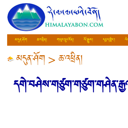
མདུན་ཤོག
ཆ་འཕྲིན།
གཡུང་དྲུང་བོན།
ལོ་རྒྱུས།
དཔྱད་གླེང་།
ལེ
མདུན་ཤོག
>
ཆ་འཕྲིན།
དགེ་བཤེས་གཙུག་གཙུག་གཤེན་རྒྱལ