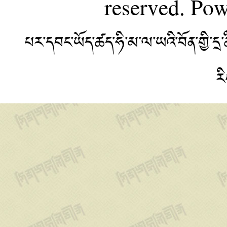
reserved. Po
པར་དབང་ཡོད་ཚད་ཧི་མ་ལ་ཡའི་བོན་གྱི་
ར