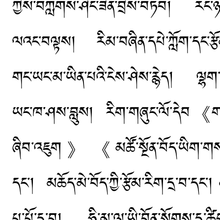
ཀྱིས་བཀླགས་ཤིང་ཟིན་བྲིས་བཏབ། རང་ཉིད་
ལའང་བལྟས། རིམ་བཞིན་དཔེ་ཀློག་དང་རྩོམ་
གང་ཡང་མ་ཡིན་པའི་ངེས་ཤེས་རྙེད། ལྷག་བས
ཡང་ཁ་ཤས་བླུས། རིག་གཞུང་ལོ་དེབ《ག
ཞིབ་འཇུག》《མཚོ་སྔོན་བོད་ཡིག་གསར་
དང་། མཆོད་མེ་བོད་ཀྱི་རྩོམ་རིག་དྲ་བ་དང་། མ
པ་པོ་དྲ་བ། ཧི་མ་ལ་ཡི་བོན་སོགས་དྲ་ཚ