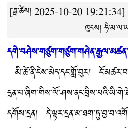
[ཟླ་ཚེས། 2025-10-20 19:21:34]
ཁུངས།
ཧི་མ་ལ་ཡ
དགེ་བཤེས་གཙུག་གཙུག་གཤེན་རྒྱལ་མཚན་
མི་ཚེ་ནི་ངེས་མེད་དང་གློ་བུར། ངོ་མཚར་
དྲན་པ་ཞིག་གིས་ལོ་ཤས་ནང་བྲིས་པའི་ཡི་གེ་
དགོས་དྲན། དེ་ལྟར་དྲན་མ་ཐག་ཏུ་བྱ་བ་འགོ་ར