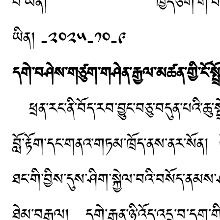
པ་ཡིན། ཁྱེད་ཅག་གི་བཀའ་དྲིན་གྱིས
ཡིན། -༢༠༢༥-༡༠-༩
དགེ་བཤེས་གཙུག་གཤེན་རྒྱལ་མཚན་གྱི་ངོ་སྤྲ
ཕྲན་རང་ནི་བོད་རབ་བྱུང་བཅུ་བདུན་པའི་ཆུ
བློ་རྟོག་དང་གནའ་གཏམ་ཁྲོད་ནས་ནར་སོན། ལ
ཐང་གི་བྱིས་དུས་ཤིག་སྐྱེལ་བའི་བསོད་ནམས་
ཐེམ་བརྒལ། དགེ་རྒན་ཉི་འོད་འདྲ་བ་དག་གི