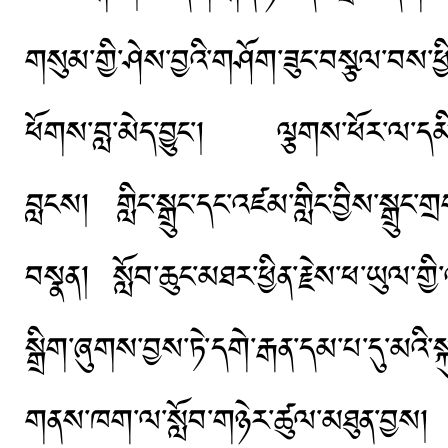
གསུམ་གྱི་ཤེས་བྱའི་གཤོག་ཟུང་བསྩལ་བས་ཕྱི
ཕོགས་བླ་མེད་བྱུང་། ལྕགས་ཕོར་ལ་དམི
བླངས། གླིང་སྒྲུང་དང་འཛམ་གླིང་བྱིས་སྒྲུང
བསྣན། སློབ་ཆུང་མཐར་ཕྱིན་རྗེས་ཕ་ཡུལ་གྱི་འ
སྒྲིག་ཞུགས་བྱས་ཏེ་དགེ་རྒན་དམ་པ་དུ་མའི་སྐ
གནས་ཁག་ལ་སློབ་གཉེར་ཚུལ་མཐུན་བྱས། ད