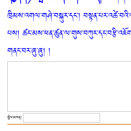
ཁྲིམས་འགལ་གཤེ་བསྐུར་དང་། བསྟན་པར་འཚེ་བའི་
པས། ཚང་མས་ཕན་ཚུན་ལ་གུས་བཀུར་དང་བརྩི་འཇོག་
གནང་བར་ཞུ་ཞུ། །
སྤེལ་མཁན།