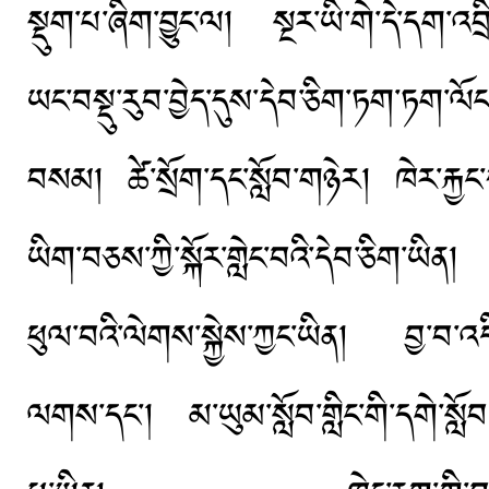
སྡུག་པ་ཞིག་བྱུང་ལ། སྔར་ཡི་གེ་དེ་དག་འབྲི
ཡང་བསྡུ་རུབ་བྱེད་དུས་དེབ་ཅིག་ཏག་ཏག
བསམ། ཚེ་སྲོག་དང་སློབ་གཉེར། ཁེར་རྐྱང
ཡིག་བཅས་ཀྱི་སྐོར་གླེང་བའི་དེབ་ཅིག་ཡིན
ཕུལ་བའི་ལེགས་སྐྱེས་ཀྱང་ཡིན། བྱ་བ་འ
ལགས་དང་། མ་ཡུམ་སློབ་གླིང་གི་དགེ་སློབ་