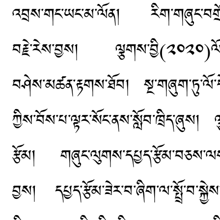
འབྲས་གང་ཡང་མ་ལོན། རིག་གཞུང་བགྲོ་གླ
བརྗེ་རེས་བྱས། ལྕགས་བྱི(༢༠༢༠)ལོར་
བཤེས་མཚན་རྟགས་ཐོབ། སྔ་གཞུག་ཏུ་ལོ་དེབ
ཀྱིས་བོས་པ་ལྟར་སོང་ནས་སློབ་ཁྲིད་ཞུ
རྩོམ། གཞུང་ལུགས་དཔྱད་རྩོམ་བཅས་
བྱས། དཔྱད་རྩོམ་ཟེར་བ་ཞིག་ལ་སྤྲོ་བ་སྐྱ