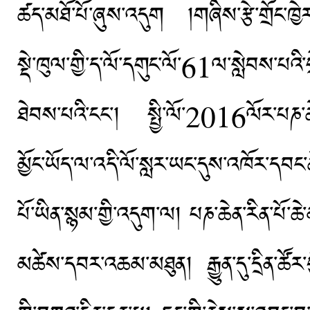
ཚད་མཐོ་པོ་ཞུས་འདུག །གཞིས་རྩེ་གྲོང་ཁྱེར་
སྡེ་ཁུལ་གྱི་ད་ལོ་དགུང་ལོ་61ལ་སླེབས་པའི་
ཐེབས་པའི་ངང་། སྤྱི་ལོ་2016ལོར་པཎ་ཆེ
མྱོང་ཡོད་ལ་འདི་ལོ་སླར་ཡང་དུས་འཁོར་དབང་ཆ
པོ་ཡིན་སྙམ་གྱི་འདུག་ལ། པཎ་ཆེན་རིན་པོ་
མཚེས་དབར་འཆམ་མཐུན། རྒྱུན་དུ་དྲིན་ཚ