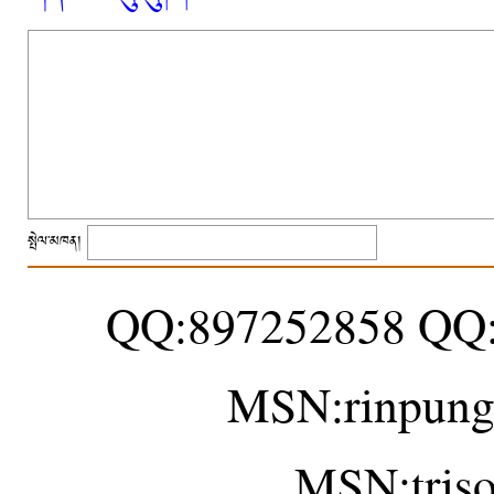
སྤེལ་མཁན།
QQ:897252858 QQ
MSN:rinpung
MSN:tris