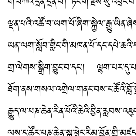
གི་བཀའ་དྲིན་དྲན་པ། ཏང་གི་རྗེས་སུ་འབྲང་བ
ལྡན་པའི་འཚོ་བ་ཡག་པོ་ཞིག་སྐྱེལ་རྒྱུ་ཡིན་ཞ
ཡན་ལག་སློབ་གླིང་གི་མཁན་པོ་དང་དཔེ་ཆའི
གྲ་ལེགས་སྒྲིག་བྱུང་བ་དང་། ལྷག་པར་དུ་པ
ཐོག་ནས་གསལ་འགྲེལ་གནང་བས་ང་ཚོའི་བློ་ས
རྒྱུད་ལ་པཎ་ཆེན་རིན་པོའི་ཆེའི་བྱིན་རླབས
ལས་ང་ཚོར་པཎ་ཆེན་སྐུ་ཕྲེང་རིམ་བྱོན་གྱི་མཛ