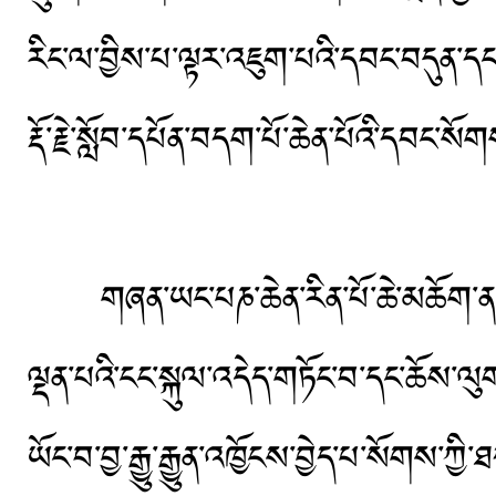
རིང་ལ་བྱིས་པ་ལྟར་འཇུག་པའི་དབང་བདུན་ད
རྡོ་རྗེ་སློབ་དཔོན་བདག་པོ་ཆེན་པོའི་དབང་ས
གཞན་ཡང་པཎ་ཆེན་རིན་པོ་ཆེ་མཆོག་ནས་བོད་བ
ལྡན་པའི་ངང་སྐུལ་འདེད་གཏོང་བ་དང་ཆོས་ལུག
ཡོང་བ་བྱ་རྒྱུ་རྒྱུན་འཁྱོངས་བྱེད་པ་སོགས