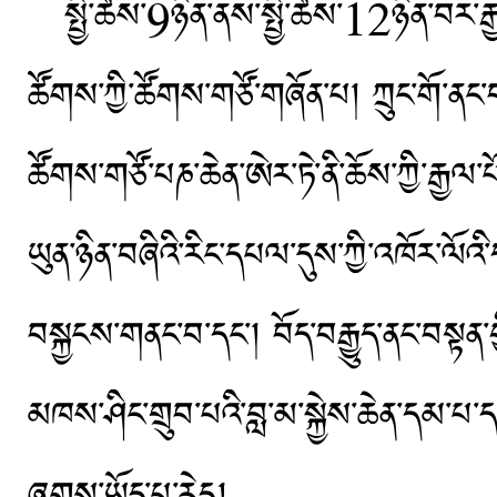
སྤྱི་ཚེས་9ཉིན་ནས་སྤྱི་ཚེས་12ཉིན་བར་རྒྱལ
ཚོགས་ཀྱི་ཚོགས་གཙོ་གཞོན་པ། ཀྲུང་གོ་ནང
ཚོགས་གཙོ་པཎ་ཆེན་ཨེར་ཏེ་ནི་ཆོས་ཀྱི་རྒྱལ་པ
ཡུན་ཉིན་བཞིའི་རིང་དཔལ་དུས་ཀྱི་འཁོར་ལོའི
བསྐྱངས་གནང་བ་དང་། བོད་བརྒྱུད་ནང་བསྟན་ག
མཁས་ཤིང་གྲུབ་པའི་བླ་མ་སྐྱེས་ཆེན་དམ་པ་ད
ཞུགས་ཡོད་པ་རེད།