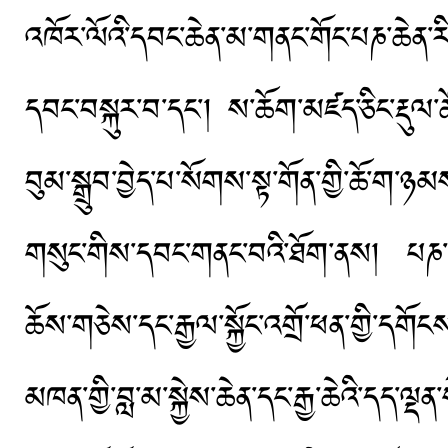
འཁོར་ལོའི་དབང་ཆེན་མ་གནང་གོང་པཎ་ཆེན་རི
དབང་བསྐུར་བ་དང་། ས་ཆོག་མཛད་ཅིང་རྡུལ་
བུམ་སྒྲུབ་བྱེད་པ་སོགས་སྟ་གོན་གྱི་ཆོ་ག་
གསུང་གིས་དབང་གནང་བའི་ཐོག་ནས། པཎ་ཆེན
ཆོས་གཅེས་དང་རྒྱལ་སྐྱོང་འགྲོ་ཕན་གྱི
མཁན་གྱི་བླ་མ་སྐྱེས་ཆེན་དང་རྒྱ་ཆེའི་དད་ལ