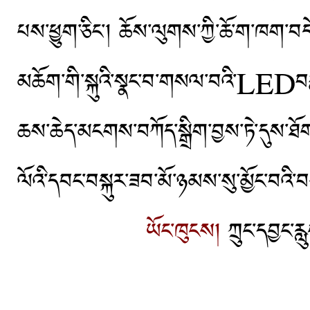
པས་ཕྱུག་ཅིང་། ཆོས་ལུགས་ཀྱི་ཆོ་ག་ཁག་བ
མཆོག་གི་སྐུའི་སྣང་བ་གསལ་བའི་LEDབརྙན་ཤ
ཆས་ཆེད་མངགས་བཀོད་སྒྲིག་བྱས་ཏེ་དུས་ཐོག་
ལོའི་དབང་བསྐུར་ཟབ་མོ་ཉམས་སུ་མྱོང་བའི་བ
ཡོང་ཁུངས།
ཀྲུང་དབྱང་རླ