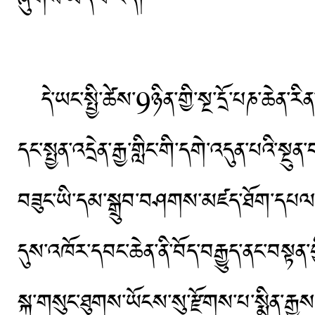
དེ་ཡང་སྤྱི་ཚེས་9ཉིན་གྱི་སྔ་དྲོ་པཎ་ཆེན་རིན
དང་སྤྱན་འདྲེན་རྒྱ་གླིང་གི་དགེ་འདུན་པའི་སྔུན་
བཟུང་ཡི་དམ་སྒྲུབ་བཤགས་མཛད་ཐོག་དཔལ་ད
དུས་འཁོར་དབང་ཆེན་ནི་བོད་བརྒྱུད་ནང་བསྟན
སྐུ་གསུང་ཐུགས་ཡོངས་སུ་རྫོགས་པ་སྨིན་རྒྱ