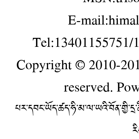
E-mail:hima
Tel:13401155751/
Copyright © 2010-20
reserved. Po
པར་དབང་ཡོད་ཚད་ཧི་མ་ལ་ཡའི་བོན་གྱི་
ར