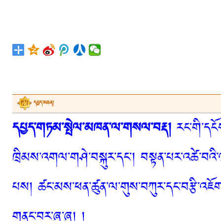
དཔྱད་མཆན།
དཔྱད་གཏམ་སྤེལ་མཁན་ལ་གསལ་བརྡ།
རང་གི་དངོས
ཁྲིམས་འགལ་གཤེ་བསྐུར་དང་། བསྟན་པར་འཚེ་བའི་
པས། ཚང་མས་ཕན་ཚུན་ལ་གུས་བཀུར་དང་བརྩི་འཇོག་
གནང་བར་ཞུ་ཞུ། །