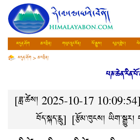
མདུན་ཤོག
ཆ་འཕྲིན།
གཡུང་དྲུང་བོན།
ལོ་རྒྱུས།
དཔྱད་གླེང་།
ལེ
མདུན་ཤོག
>
ཆ་འཕྲིན།
པཎ་ཆེན་རིན་པ
[ཟླ་ཚེས། 2025-10-17 10:09:54
བོད་སྐད་རླུ]
[རྩོམ་ཁུངས། ཡིག་སྒྱུར