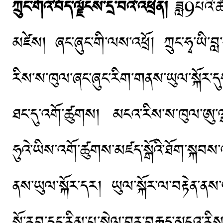
ཀྲུང་གོའི་བོད་ལྗོངས་དྲ་བའི་འཕྲིན།
ཟླ9པའི་
མཛེས། ཞང་ཞུང་གི་ལས་འཕྲོ། ཀྲུང་ཧྭ་ཡི་བླ
རིས་ས་ཁུལ་ཞང་ཞུང་རིག་གནས་ཡུལ་སྐོར་དུ
ཐང་དུ་འགོ་ཚུགས། མངའ་རིས་ས་ཁུལ་ཨུ་ལྷན་གྱ
ཧུའེ་ཡིས་འགོ་ཚུགས་མཛད་སྒོའི་ཐོག་སྐབས་
ནས་ཡུལ་སྐོར་དར། ཡུལ་སྐོར་ལ་བརྟེན་ནས
སྒོ་རབ་དང་རིམ་པ་སྤེལ་བར་བརྒྱུད་མངའ་རིས་