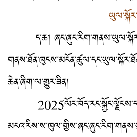
ཡུལ་སྐོར
ད་ཆ། ཞང་ཞུང་རིག་གནས་ཡུལ་སྐོར་དུས་ཆ
གནས་ཐོན་ཁུངས་མངོན་ཚུལ་དང་ཡུལ་སྐོར་ཐ
ཆེན་ཞིག་ལ་གྱུར་ཟིན།
2025
ལོར་བོད་རང་སྐྱོང་ལྗོང
མངའ་རིས་ས་ཁུལ་གྱིས་ཞང་ཞུང་རིག་གནས་