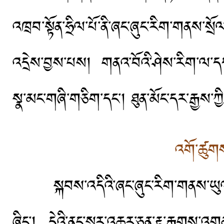
འཁྲབ་སྟོན་ཧྲིལ་པོ་ནི་ཞང་ཞུང་རིག་གནས་སྲོལ
འདྲེས་བྱས་པས། གནའ་བོའི་ཤེས་རིག་ལ་དད་ག
སྣ་མང་གཞི་གཅིག་དང་། ཐུན་མོང་དར་རྒྱས་ཀྱ
འགོ་ཚུགས
སྐབས་འདིའི་ཞང་ཞུང་རིག་གནས་ཡུལ་སྐ
ཞིང་། དེའི་ནང་སྒར་འཆར་ཅན་རྟ་རྒྱུགས་འ