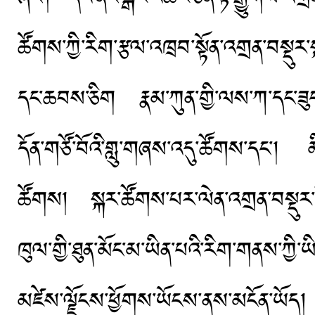
ཚོགས་ཀྱི་རིག་རྩལ་འཁྲབ་སྟོན་འགྲན་བསྡུར
དང་ཆབས་ཅིག རྣམ་ཀུན་གྱི་ལས་ཀ་དང་ཟུང་འ
དོན་གཙོ་བོའི་གླུ་གཞས་འདུ་ཚོགས་དང་། མ
ཚོགས། སྐར་ཚོགས་པར་ལེན་འགྲན་བསྡུར་སོ
ཁུལ་གྱི་ཐུན་མོང་མ་ཡིན་པའི་རིག་གནས་ཀྱི་
མཛེས་ལྗོངས་ཕྱོགས་ཡོངས་ནས་མངོན་ཡོད།