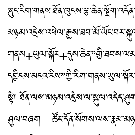
ཞུང་རིག་གནས་ཐོན་ཁུངས་རྩ་ཆེན་སྔོག་འདོ
མཉམ་འདྲེས་འཕེལ་རྒྱས་ཟབ་མོ་ཡོང་བར་ས
གནས+ཡུལ་སྐོར+དུས་ཆེན”གྱི་ཐབས་ལམ་ག
དབྱིངས་མངའ་རིས”ཀྱི་རིག་གནས་ཡུལ་སྐོར་སྤ
སྟེ། ཐོན་ལས་མཉམ་འདྲེས་ལ་སྐུལ་འདེད་ཤ
ཤུལ་བཞག ཚོང་དོན་སོགས་ལས་རྣམ་མཉམ་