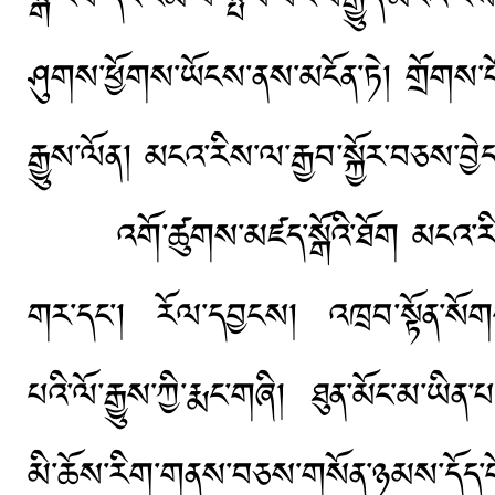
ཤུགས་ཕྱོགས་ཡོངས་ནས་མངོན་ཏེ། གྲོགས་པ
རྒྱུས་ལོན། མངའ་རིས་ལ་རྒྱབ་སྐྱོར་བཅས་བྱེད
འགོ་ཚུགས་མཛད་སྒོའི་ཐོག མངའ་རིས་ས་ཁ
གར་དང་། རོལ་དབྱངས། འཁྲབ་སྟོན་སོགས་
པའི་ལོ་རྒྱུས་ཀྱི་རྨང་གཞི། ཐུན་མོང་མ་ཡི
མི་ཆོས་རིག་གནས་བཅས་གསོན་ཉམས་དོད་པོ