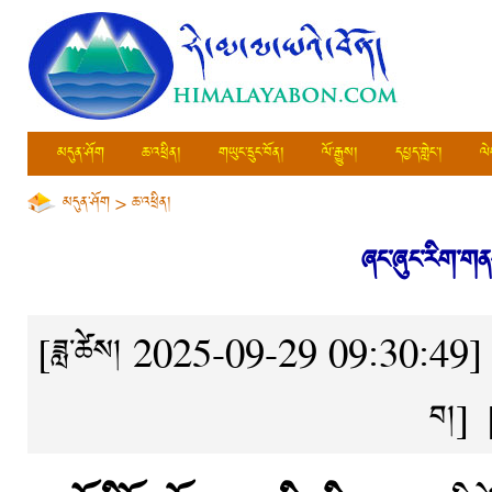
མདུན་ཤོག
ཆ་འཕྲིན།
གཡུང་དྲུང་བོན།
ལོ་རྒྱུས།
དཔྱད་གླེང་།
ལེ
མདུན་ཤོག
>
ཆ་འཕྲིན།
ཞང་ཞུང་རིག་གན
[ཟླ་ཚེས། 2025-09-29 09:30:49]
བ།]