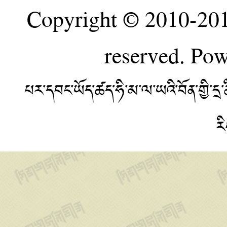
Copyright © 2010-20
reserved. Po
པར་དབང་ཡོད་ཚད་ཧི་མ་ལ་ཡའི་བོན་གྱི་
ར