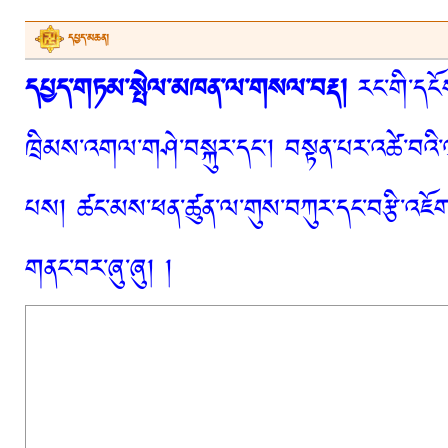
དཔྱད་མཆན།
དཔྱད་གཏམ་སྤེལ་མཁན་ལ་གསལ་བརྡ།
རང་གི་དངོས
ཁྲིམས་འགལ་གཤེ་བསྐུར་དང་། བསྟན་པར་འཚེ་བའི་
པས། ཚང་མས་ཕན་ཚུན་ལ་གུས་བཀུར་དང་བརྩི་འཇོག་
གནང་བར་ཞུ་ཞུ། །