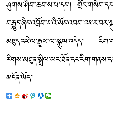
ཤུགས་ཤིག་ཆགས་པ་དང་། གྲོང་གསེབ་དར་
བརྒྱུད་ཞིང་འབྲོག་པའི་ཡོང་འབབ་འཕར་བར་ས
མཐུད་འཕེལ་རྒྱས་ལ་སྐུལ་འདེད། རིག་གནས
རིགས་མཐུན་སྒྲིལ་ཡར་ཐོན་དང་རིག་གནས་དར
མངོན་ཡོད།