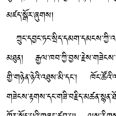
མཛད་སྒོར་ཞུགས།
ཀྲུང་དབྱང་ཏང་སྲིད་དམག་དམངས་ཀྱི་འབྲེ
མཐུན། རྒྱལ་ཁབ་ཀྱི་བྱས་རྗེས་གཟེངས་ར
གྱི་གཉེན་ཉེའི་འཐུས་མི་དང་། ཁོང་ཚོའི་
གཟེངས་རྟགས་དང་གཟི་བརྗིད་མཚན་སྙན་ཐོ