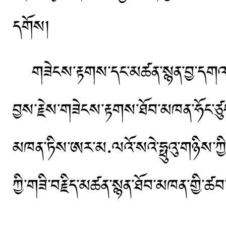
དགོས།
གཟེངས་རྟགས་དང་མཚན་སྙན་བྱ་དགའ་གན
བྱས་རྗེས་གཟེངས་རྟགས་ཐོབ་མཁན་ཧོང་ཙུ
མཁན་ཏིས་ཨར་མ·ལའོ་སའེ་ཧྥུའུ་གཉིས་ཀྱ
ཀྱི་གཟི་བརྗིད་མཚན་སྙན་ཐོབ་མཁན་གྱི་