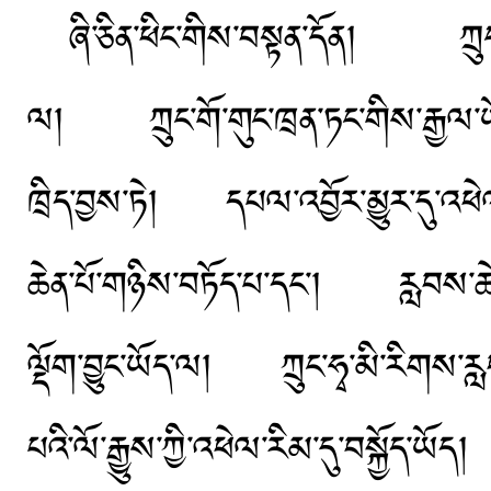
ཞི་ཅིན་ཕིང་གིས་བསྟན་དོན། ཀྲུང
ལ། ཀྲུང་གོ་གུང་ཁྲན་ཏང་གིས་རྒྱལ་ཡོང
ཁྲིད་བྱས་ཏེ། དཔལ་འབྱོར་མྱུར་དུ་འཕེལ
ཆེན་པོ་གཉིས་བཏོད་པ་དང་། རླབས་ཆེན་མ
ལྡོག་བྱུང་ཡོད་ལ། ཀྲུང་ཧྭ་མི་རིགས་རླ
པའི་ལོ་རྒྱུས་ཀྱི་འཕེལ་རིམ་དུ་བསྐྱོད