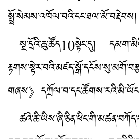
སྤྲོ་སེམས་འཁོལ་བའི་ངང་ཐལ་མོ་བརྡེབས།
སྔ་དྲོའི་ཆུ་ཚོད10སྟེང་དུ། དམག
རྟགས་སྟེར་བའི་མཛད་སྒོ་དངོས་སུ་མ
གཞས》དཀྲོལ་བ་དང་ཚོགས་རའི་མི་ཡོངས་
ཚའེ་ཆི་ཡིས་ཞི་ཅིན་ཕིང་གི་མཚན་བཀོད་པའ