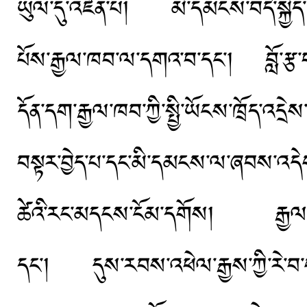
ཡུལ་དུ་འཛིན་པ། མི་དམངས་བདེ་སྐྱིད་ཡོ
པོས་རྒྱལ་ཁབ་ལ་དགའ་བ་དང་། བློ་རྩ་བར
དོན་དག་རྒྱལ་ཁབ་ཀྱི་སྤྱི་ཡོངས་ཁྲོད་འ
བསྟར་བྱེད་པ་དང་མི་དམངས་ལ་ཞབས་འདེགས
ཚེའི་རང་མདངས་ངོམ་དགོས། རྒྱལ་ཁབ་སྟོ
དང་། དུས་རབས་འཕེལ་རྒྱས་ཀྱི་རེ་བ