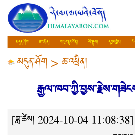
མདུན་ཤོག
ཆ་འཕྲིན།
གཡུང་དྲུང་བོན།
ལོ་རྒྱུས།
དཔྱད་གླེང་།
ལེ
མདུན་ཤོག
>
ཆ་འཕྲིན།
རྒྱལ་ཁབ་ཀྱི་བྱས་རྗེས་གཟེ
[ཟླ་ཚེས། 2024-10-04 11:08:38]