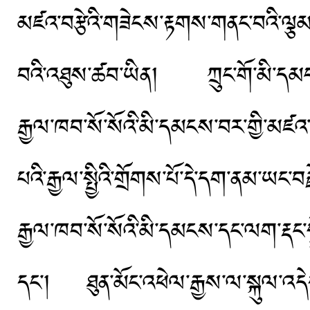
མཛའ་བརྩེའི་གཟེངས་རྟགས་གནང་བའི་ལྕམ་མོ་ཏ
བའི་འཐུས་ཚབ་ཡིན། ཀྲུང་གོ་མི་དམངས་ཀ
རྒྱལ་ཁབ་སོ་སོའི་མི་དམངས་བར་གྱི་མཛའ་བ
པའི་རྒྱལ་སྤྱིའི་གྲོགས་པོ་དེ་དག་ནམ་ཡང
རྒྱལ་ཁབ་སོ་སོའི་མི་དམངས་དང་ལག་རྡང་ས
དང་། ཐུན་མོང་འཕེལ་རྒྱས་ལ་སྐུལ་འ