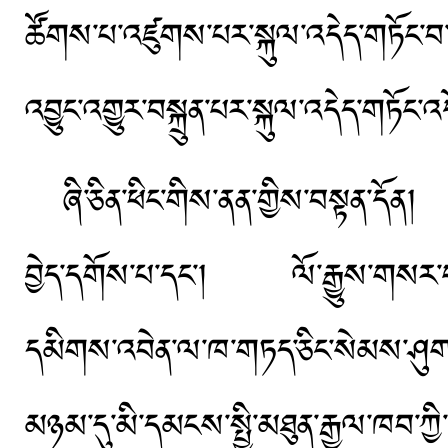
ཚོགས་པ་འཛུགས་པར་སྐུལ་འདེད་གཏོང་བ་
འབྱུང་འགྱུར་བསྐྲུན་པར་སྐུལ་འདེད་གཏོང་འ
ཞི་ཅིན་ཕིང་གིས་ནན་གྱིས་བསྟན་དོ
བྱེད་དགོས་པ་དང་། ལོ་རྒྱུས་གསར་
དམིགས་འབེན་ལ་ཁ་གཏད་ཅིང་སེམས་ཤུག
མཉམ་དུ་མི་དམངས་སྤྱི་མཐུན་རྒྱལ་ཁབ་ཀྱི