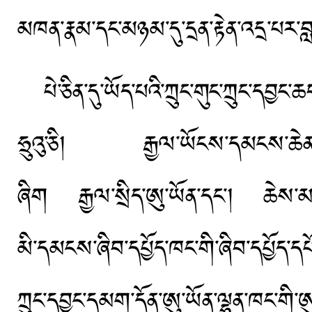
མཁན་རྣམ་དང་མཉམ་དུ་དྲན་རྟེན་འདྲ་པར་
པེ་ཅིན་དུ་ཡོད་པའི་ཀྲུང་གུང་ཀྲུང་དབྱང་
ཧྲུའུ་ཅི། རྒྱལ་ཡོངས་དམངས་ཆེན་རྒྱུ
ཞིག རྒྱལ་སྲིད་ཨུ་ཡོན་དང་། ཆེས་མཐ
མི་དམངས་ཞིབ་དཔྱོད་ཁང་གི་ཞིབ་དཔྱོད་ད
ཀྲུང་དབྱང་དམག་དོན་ཨུ་ཡོན་ལྷན་ཁང་ག