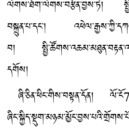
ལེགས་ཐོག་ལེགས་བརྩོན་བྱས་ཏེ། སྤྱིར་
བསྐྲུན་པ་དང་། འཕེལ་རྒྱས་ཀྱི་དཀའ་ག
བ། སྤྱི་ཚོགས་འཆམ་མཐུན་བརྟན་འཇགས་ལ
དགོས།
ཞི་ཅིན་ཕིང་གིས་བསྟན་དོན། ལོ་ངོ7
ཞིང་སྐྱིད་སྡུག་མཉམ་མྱོང་བྱས་པའི་གྲོགས