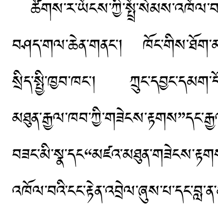
ཚོགས་ར་ཡོངས་ཀྱི་སྤྲོ་སེམས་འཁོལ་བའ
བཤད་གལ་ཆེན་གནང་། ཁོང་གིས་ཐོག་མར
སྲིད་སྤྱི་ཁྱབ་ཁང་། ཀྲུང་དབྱང་དམག
མཐུན་རྒྱལ་ཁབ་ཀྱི་གཟེངས་རྟགས”དང་རྒྱལ
བཟང་མི་སྣ་དང“མཛའ་མཐུན་གཟེངས་རྟགས”ཐོ
འཁོལ་བའི་ངང་རྟེན་འབྲེལ་ཞུས་པ་དང་བླ་ན