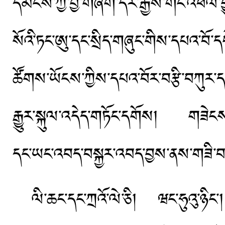
དམངས་ཀྱི་བྱ་གཞག་དར་རྒྱས་གོང་འཕེལ་
སོའི་ཏང་ཨུ་དང་སྲིད་གཞུང་གིས་དཔའ་བོ
ཚོགས་ཡོངས་ཀྱིས་དཔའ་བོར་བརྩི་བཀུར་ད
རྒྱུར་སྐུལ་འདེད་གཏོང་དགོས། གཟེངས་བ
དང་ཡང་འབད་བསྐྱར་འབད་བྱས་ནས་གཟི་བརྗིད་
ལི་ཆང་དང་ཀྲའོ་ལེ་ཅི། ཝང་ཧུའུ་ཉ