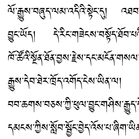
ལོ་རྒྱུས་བཞུད་ལམ་འདིའི་སྟེང་དུ། འཐབ་
བྱུང་ཡོད། དེ་རིང་གཟེངས་བསྟོད་ཐོབ་པའི་བ
ཁོ་ཚོའི་སྔོན་ཐོན་བྱས་རྗེས་དང་མངོན་གསལ་ད
རྒྱུས་དེབ་ཐེར་ཁྲོད་འགོད་ངེས་ཡིན་ལ།
བབ་ཆགས་བཅས་ཀྱི་ཕུལ་བྱུང་གཤིས་རྒྱུད་ད
དམངས་ཀྱིས་སློབ་སྦྱོང་བྱེད་འོས་པ་ཞིག་ཡི