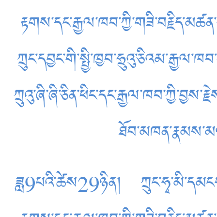
རྟགས་དང་རྒྱལ་ཁབ་ཀྱི་གཟི་བརྗིད་མཚན་
ཀྲུང་དབྱང་གི་སྤྱི་ཁྱབ་ཧྲུའུ་ཅིའམ་རྒྱལ་
ཀྲུའུ་ཞི་ཞི་ཅིན་ཕིང་དང་རྒྱལ་ཁབ་ཀྱི་བྱ
ཐོབ་མཁན་རྣམས་མཉ
ཟླ9པའི་ཚེས29ཉིན། ཀྲུང་ཧྭ་མི་དམངས་སྤ