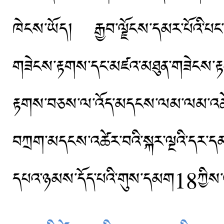
ཁེངས་ཡོད། རྒྱབ་ལྗོངས་དམར་པོའི་པང་ལེབ་
གཟེངས་རྟགས་དང་མཛའ་མཐུན་གཟེངས་རྟག
རྟགས་བཅས་ལ་འོད་མདངས་ལམ་ལམ་འཚེར
བཀྲག་མདངས་འཚེར་བའི་སྐར་ལྔའི་དར
དཔའ་ཉམས་དོད་པའི་གུས་དམག18ཀྱིས་ལག