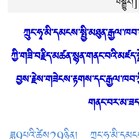
བསྒྱུར།]
ཀྲུང་ཧྭ་མི་དམངས་སྤྱི་མཐུན་རྒྱལ་ཁ
ཀྱི་གཟི་བརྗིད་མཚན་སྙན་གནང་བའི་མཛད་སྒ
བྱས་རྗེས་གཟེངས་རྟགས་དང་རྒྱལ་ཁབ་
གནང་བར་མ་ཟད
ཟླ9པའི་ཚེས29ཉིན། ཀྲུང་ཧྭ་མི་དམངས་སྤ