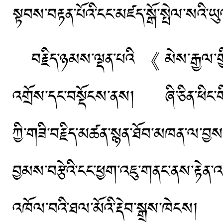
སྟབས་བརྟན་པོའི་ངང་མཛད་སྒོ་སྤེལ་སའི་ཡུ
བརྗིད་ཉམས་ལྡན་པའི《མེས་རྒྱལ་གྱ
འགྲོས་དང་བསྡོངས་ནས། ཞི་ཅིན་ཕིང་གི
ཀྱི་གཟི་བརྗིད་མཚན་སྙན་ཐོབ་མཁན་ལ
བྱམས་བརྩེའི་ངང་ཕྱག་འཇུ་གནང་ནས་རྟ
འཁོལ་བའི་ཐལ་མོའི་རྡེབ་སྒྲས་ཁེངས། ལོ