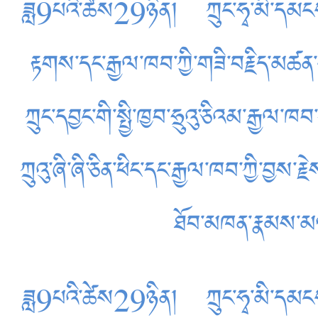
ཟླ9པའི་ཚེས29ཉིན། ཀྲུང་ཧྭ་མི་དམངས་སྤ
རྟགས་དང་རྒྱལ་ཁབ་ཀྱི་གཟི་བརྗིད་མཚན་
ཀྲུང་དབྱང་གི་སྤྱི་ཁྱབ་ཧྲུའུ་ཅིའམ་རྒྱལ་
ཀྲུའུ་ཞི་ཞི་ཅིན་ཕིང་དང་རྒྱལ་ཁབ་ཀྱི་བྱ
ཐོབ་མཁན་རྣམས་མཉ
ཟླ9པའི་ཚེས29ཉིན། ཀྲུང་ཧྭ་མི་དམངས་སྤ