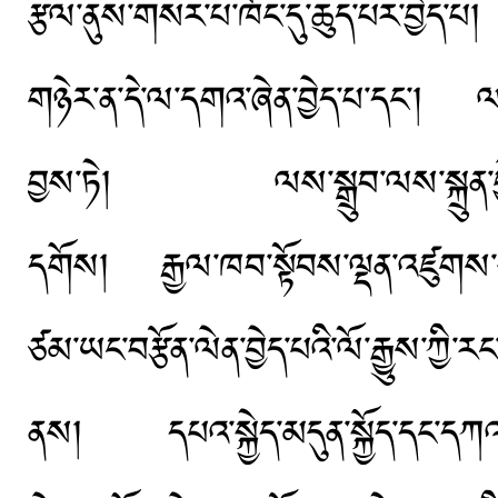
རྩལ་ནུས་གསར་པ་ཁོང་དུ་ཆུད་པར་བྱེ
གཉེར་ན་དེ་ལ་དགའ་ཞེན་བྱེད་པ་དང་། 
བྱས་ཏེ། ལས་སྒྲུབ་ལས་སྐྲུན་བྱེད་ཤ
དགོས། རྒྱལ་ཁབ་སྟོབས་ལྡན་འཛུགས་སྐྲ
ཙམ་ཡང་བརྩོན་ལེན་བྱེད་པའི་ལོ་རྒྱུས་ཀྱ
ནས། དཔའ་སྐྱེད་མདུན་སྐྱོད་དང་དཀའ