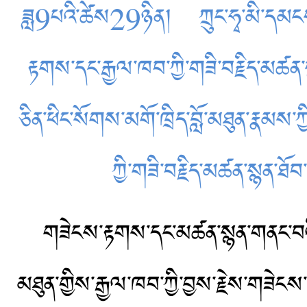
ཟླ9པའི་ཚེས29ཉིན། ཀྲུང་ཧྭ་མི་དམངས་སྤ
རྟགས་དང་རྒྱལ་ཁབ་ཀྱི་གཟི་བརྗིད་མཚན་
ཅིན་ཕིང་སོགས་མགོ་ཁྲིད་བློ་མཐུན་རྣམས་
ཀྱི་གཟི་བརྗིད་མཚན་སྙན་
གཟེངས་རྟགས་དང་མཚན་སྙན་གནང་བའི་མ
མཐུན་གྱིས་རྒྱལ་ཁབ་ཀྱི་བྱས་རྗེས་གཟེངས