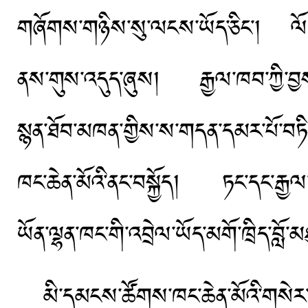
གཞོགས་གཉིས་སུ་ལངས་ཡོད་ཅིང་། ལོ་ཆུང
ནས་གུས་འདུད་ཞུས། རྒྱལ་ཁབ་ཀྱི་བྱས་
སྙན་ཐོབ་མཁན་གྱིས་ས་གདན་དམར་པོ་བཏིང
ཁང་ཆེན་མོའི་ནང་བསྐྱོད། ཏང་དང་རྒྱལ་
ཡོན་ལྷན་ཁང་གི་འབྲེལ་ཡོད་མགོ་ཁྲིད་བློ་
མི་དམངས་ཚོགས་ཁང་ཆེན་མོའི་གསེར་