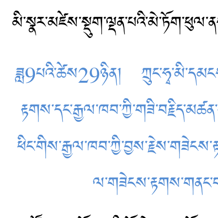
མི་སྣར་མཛེས་སྡུག་ལྡན་པའི་མེ་ཏོག་ཕུལ་
ཟླ9པའི་ཚེས29ཉིན། ཀྲུང་ཧྭ་མི་དམངས་སྤ
རྟགས་དང་རྒྱལ་ཁབ་ཀྱི་གཟི་བརྗིད་མཚན་ས
ཕིང་གིས་རྒྱལ་ཁབ་ཀྱི་བྱས་རྗེས་གཟེངས
ལ་གཟེངས་རྟགས་གནང་བ