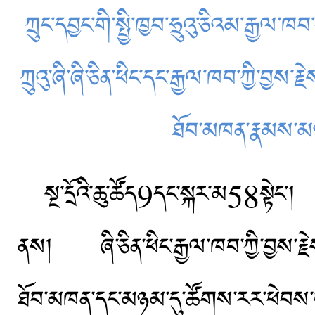
ཀྲུང་དབྱང་གི་སྤྱི་ཁྱབ་ཧྲུའུ་ཅིའམ་རྒྱལ་
ཀྲུའུ་ཞི་ཞི་ཅིན་ཕིང་དང་རྒྱལ་ཁབ་ཀྱི་བྱ
ཐོབ་མཁན་རྣམས་མཉ
སྔ་དྲོའི་ཆུ་ཚོད9དང་སྐར་མ58སྟེང།
ནས། ཞི་ཅིན་ཕིང་རྒྱལ་ཁབ་ཀྱི་བྱས་རྗེ
ཐོབ་མཁན་དང་མཉམ་དུ་ཚོགས་རར་ཕེབས