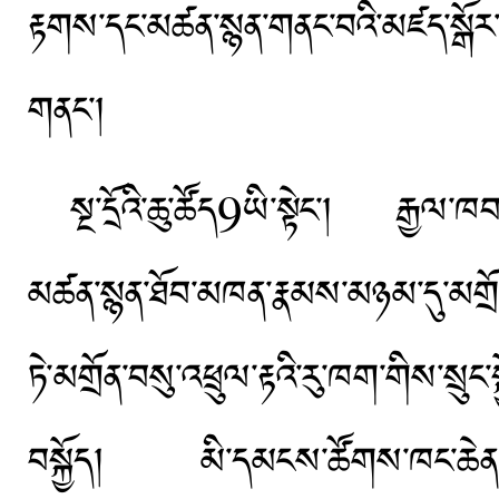
རྟགས་དང་མཚན་སྙན་གནང་བའི་མཛད་སྒོ
གནང་།
སྔ་དྲོའི་ཆུ་ཚོད9ཡི་སྟེང་། རྒྱལ་ཁབ
མཚན་སྙན་ཐོབ་མཁན་རྣམས་མཉམ་དུ་མགྲོ
ཏེ་མགྲོན་བསུ་འཕྲུལ་རྟའི་རུ་ཁག་གིས་སྲ
བསྐྱོད། མི་དམངས་ཚོགས་ཁང་ཆེན་མོའི་ཤ