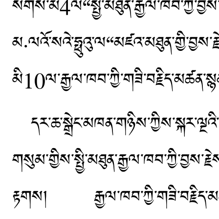
སོགས་མི4ལ“སྤྱི་མཐུན་རྒྱལ་ཁབ་ཀྱ
མ·ལའོ་སའེ་ཧྥུའུ་ལ“མཛའ་མཐུན་གྱི་
མི10ལ་རྒྱལ་ཁབ་ཀྱི་གཟི་བརྗིད་མཚན་སྙ
དར་ཆ་སྒྲེང་མཁན་གཉིས་ཀྱིས་སྐར་
གསུམ་གྱིས་སྤྱི་མཐུན་རྒྱལ་ཁབ་ཀྱི་བྱས་
རྟགས། རྒྱལ་ཁབ་ཀྱི་གཟི་བརྗིད་མཚན