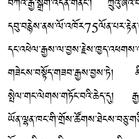
བཀའ་རྒྱ་སྒྲོག་འདོན་གནང་། ཀྲུའུ་ཞིའི
དབུ་བརྙེས་ནས་ལོ་འཁོར75ལོན་པར་རྟེན
དང་འཕེལ་རྒྱས་ལ་བྱས་རྗེས་ཁྱད་འཕགས་འ
གཟེངས་བསྟོད་གཟབ་རྒྱས་བྱས་ཏེ། མི་རི
སྤེལ་གང་ལེགས་གཏོང་བའི་ཆེད་དུ། རྒྱ
ཡོན་ལྷན་ཁང་གི་གྲོས་ཚོགས་ཐེངས་བཅུ