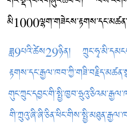
གོར་སྡོད་པའི་གཞུང་ཚབ་པ། ལས་རིགས་ས
མི1000ལྷག་གཟེངས་རྟགས་དང་མཚན་སྙ
ཟླ9པའི་ཚེས29ཉིན། ཀྲུང་ཧྭ་མི་དམངས་སྤ
རྟགས་དང་རྒྱལ་ཁབ་ཀྱི་གཟི་བརྗིད་མཚན་ས
གུང་ཀྲུང་དབྱང་གི་སྤྱི་ཁྱབ་ཧྲུའུ་ཅིའམ་རྒ
གི་ཀྲུའུ་ཞི་ཞི་ཅིན་ཕིང་གིས་སྤྱི་མཐུན་ར