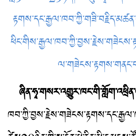
རྟགས་དང་རྒྱལ་ཁབ་ཀྱི་གཟི་བརྗིད་མཚན་ས
ཕིང་གིས་རྒྱལ་ཁབ་ཀྱི་བྱས་རྗེས་གཟེངས
ལ་གཟེངས་རྟགས་གནང་བ
ཞིན་ཧྭ་གསར་འགྱུར་ཁང་གི་གློག་འཕྲིན
ཁབ་ཀྱི་བྱས་རྗེས་གཟེངས་རྟགས་དང་རྒྱལ་