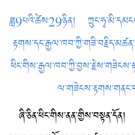
ཟླ9པའི་ཚེས29ཉིན། ཀྲུང་ཧྭ་མི་དམངས་སྤ
རྟགས་དང་རྒྱལ་ཁབ་ཀྱི་གཟི་བརྗིད་མཚན་ས
ཕིང་གིས་རྒྱལ་ཁབ་ཀྱི་བྱས་རྗེས་གཟེངས
ལ་གཟེངས་རྟགས་གནང་བ
ཞི་ཅིན་ཕིང་གིས་ནན་གྱིས་བསྟན་དོན།