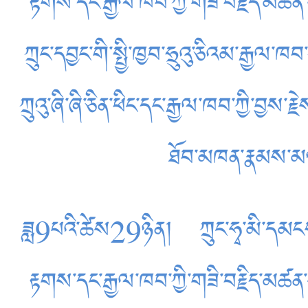
རྟགས་དང་རྒྱལ་ཁབ་ཀྱི་གཟི་བརྗིད་མཚན་
ཀྲུང་དབྱང་གི་སྤྱི་ཁྱབ་ཧྲུའུ་ཅིའམ་རྒྱལ་
ཀྲུའུ་ཞི་ཞི་ཅིན་ཕིང་དང་རྒྱལ་ཁབ་ཀྱི་བྱ
ཐོབ་མཁན་རྣམས་མཉ
ཟླ9པའི་ཚེས29ཉིན། ཀྲུང་ཧྭ་མི་དམངས་སྤ
རྟགས་དང་རྒྱལ་ཁབ་ཀྱི་གཟི་བརྗིད་མཚན་