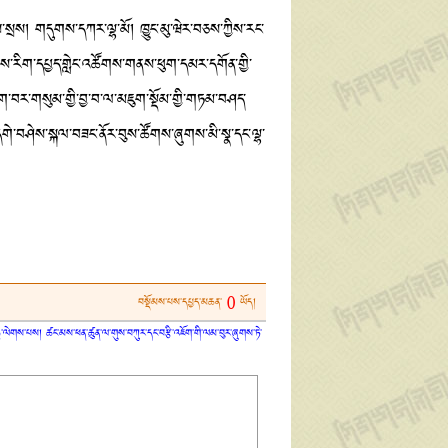
སྲས། གདུགས་དཀར་ལྷ་མོ། ཁྱུང་མུ་ཝེར་བཅས་ཀྱིས་རང་
ྱལ་ཤེས་རིག་དཔྱད་གླེང་འཚོགས་གནས་ཕུག་དམར་དགོན་གྱི་
ཇུག་བར་གསུམ་གྱི་བྱ་བ་ལ་མཇུག་སྡོམ་གྱི་གཏམ་བཤད་
་དགེ་བཤེས་སྐལ་བཟང་ནོར་བུས་ཚོགས་ཞུགས་མི་སྣ་དང་ལྷ་
0
བསྡོམས་པས་དཔྱད་མཆན་
ཡོད།
ན་ཏུ་ལེགས་པས། ཚང་མས་ཕན་ཚུན་ལ་གུས་བཀུར་དང་བརྩི་འཇོག་གི་ལམ་བུར་ཞུགས་ཏེ་