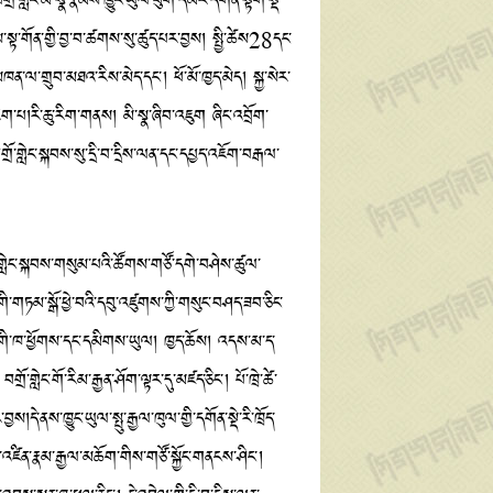
ྲོ་གླེང་མི་སྣ་རྣམས་ཁྱུང་ཡུལ་ཕུག་དམར་དགོན་སྟག་སྡེ་
ས་སྟ་གོན་གྱི་བྱ་བ་ཚགས་སུ་ཚུད་པར་བྱས། སྤྱི་ཚེས28དང་
ཁན་ལ་གྲུབ་མཐའ་རིས་མེད་དང་། ཕོ་མོ་ཁྱད་མེད། སྐྱ་སེར་
ིག་པ།རི་ཆུ་རིག་གནས། མི་སྣ་ཞིབ་འཇུག ཞིང་འབྲོག་
ོ་གླེང་སྐབས་སུ་དྲི་བ་དྲིས་ལན་དང་དཔྱད་འཇོག་བརྒལ་
པྱད་གླེང་སྐབས་གསུམ་པའི་ཚོགས་གཙོ་དགེ་བཤེས་ཚུལ་
ང་གི་གཏམ་སྒོ་ཕྱེ་བའི་དབུ་འཛུགས་ཀྱི་གསུང་བཤད་ཟབ་ཅིང་
གླེང་གི་ཁ་ཕྱོགས་དང་དམིགས་ཡུལ། ཁྱད་ཆོས། འདས་མ་ད་
ླེང་གོ་རིམ་རྒྱན་ཤོག་ལྟར་དུ་མཛད་ཅིང་། པོ་ཁྲེ་ཚེ་
།དེ་ནས་ཁྱུང་ཡུལ་སྤུ་རྒྱལ་ཁུལ་གྱི་དགོན་སྡེ་རི་ཁྲོད་
འཛིན་རྣམ་རྒྱལ་མཆོག་གིས་གཙོ་སྐྱོང་གནངས་ཤིང་།