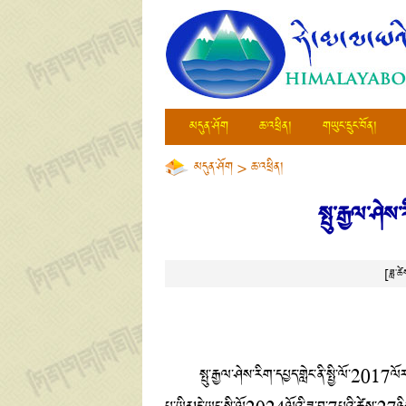
མདུན་ཤོག
ཆ་འཕྲིན།
གཡུང་དྲུང་བོན།
མདུན་ཤོག
>
ཆ་འཕྲིན།
སྤུ་རྒྱལ་ཤེ
[ཟླ་
སྤུ་རྒྱལ་ཤེས་རིག་དཔྱད་གླེང་ནི་སྤྱི་ལོ་2017ལོར་ད