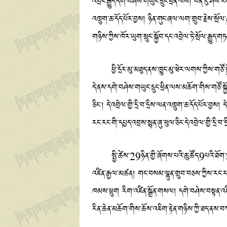
འབྲིང་རྒྱུད་དགེ་བཤེས་གཡུང་དྲུང་ཕྲིན་ལས། བེན་རུ་ཤེས
འཁྲུག་ཆ་དོད་པོར་བྱས། ཉིན་གུང་ཞལ་ལག་གྲུབ་རྗེས་སྲོལ
གཉིས་ཀྱིས་ཁོར་ཡུག་སྲུང་སྐྱོབ་དང་འབྲེལ་ཏེ་སྲོལ་རྒྱུད་
ཕྱི་དྲོར་མུ་མཐུད་ནས་ཁྱུང་མུ་ཝེར་ལགས་ཀྱིས་གཙོ་སྐྱ
དེ་ནས་དགེ་བཤེས་གཡུང་དྲུང་ཕྲིན་ལས་མཆོག་གིས་གཙོ་ས
ཅིང་། དེ་འབྲེལ་གྱི་དྲི་བ་དྲིས་ལན་འཁྲུག་ཆ་དོད་པོར་
རང་རང་གི་དཔྱད་འབྲས་སྙན་ཞུ་ཕུལ་ཅིང་དེ་འབྲེལ་གྱི་དྲི་བ
སྤྱི་ཚེས་29ཉིན་གྱི་ཞོགས་པའི་ཆུ་ཚོད་9པའི་ཐོག་ཏུ
འཛིན་རྒྱལ་མཚན། གང་བསམ་ལྷུན་གྲུབ་བཅས་ཀྱིས་རང་རང་ག
ཁམས་ཕྲུག རིག་འཛིན་སྒྲོན་གསལ། དགེ་བཤེས་བསྟན་འཛིན་རྣ
རིན་ཆེན་མཆོག་གིས་ཆོས་འཇིག་རྟེན་གཉིས་ཀྱི་ཐད་ནས་བ