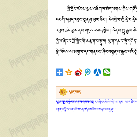
ཕྱི་དྲོར་ཚངས་སྲས་འཇིགས་མེད་ལགས་ཀྱིས་གཙོ་སྐྱོང
རང་གི་དཔྱད་འབྲས་སྙན་ཞུ་ཕུལ་ཅིང་། དེ་འབྲེལ་གྱི་དྲི་
འཐུས་ཚབ་བྱས་ནས་གཏམ་བཤད་སྤེལ། དེ་ནས་སྤུ་རྒྱལ་ཤེས་
སྤེལ་ཞིང་བགྲོ་གླེང་གི་མཇུག་བསྡུས། ཕུག་དམར་སྡེ་ད
སྡེ་ཡོངས་ལ་མགུལ་དར་གནངས་ཤིང་བསྟན་པ་རྒྱས་པའི་སྨ
དཔྱད་མཆན།
དཔྱད་གཏམ་སྤེལ་མཁན་ལ་གསལ་བརྡ།
རང་གི་དངོས་མིང་གི་ལམ་ནས། ངེད་དྲ་ཚིགས་
བསྟན་པ་སྤྱི་ལ་ཕན་པའི་མཆན་འདེབས་རོགས་གནང་བར་ཞུ་ཞུ། །