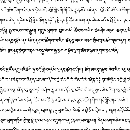
ུང་ཡུལ་སྤུ་རྒྱལ་ཁུལ་གྱི་དགོན་སྡེ་རི་ཁྲོད་ཁག་གི་དབུ་བླ་དང་འཐུས་ཚབ་མི་སྣ། ཚོགས་ཞུགས་བག
མ་པའི་གྲོས་ཚོགས་ཐེངས་གཉིས་པའི་བགྲོ་གླེང་གི་གོ་རིམ་རྒྱན་ཤོག་འཐེན་པ་འབྱོར་ཐོ་བཀོད་པ་སོག
་པ་རེད། ད་རེས་བགྲོ་གླེང་ཐོག་ཏུ་དགོན་སྡེ་དང་སྤྱི་ཚོགས་ཁག་ནས་ཕེབས་པའི་བགྲོ་གླེང་གནང་མ
ྱི་ནང་དོན། རྒྱལ་རབས་ལོ་རྒྱུས། གཞུང་ལུགས། སློབ་གསོ། ཚོང་ལས།ཡིག་ཚང་ཞིབ་འཇུག སྐད་བརྡ་ར
་སོགས་དཔྱད་རྩོམ་ནང་དོན་ཕུན་སུམ་ཚོགས་ལ་རིག་ཚན་སྣ་མང་བ་བཅས་ཀྱིས་ཁྱད་ཆོས་ལྡན་འདུག བགྲ
ོང་། ཟུར་ཉན་བྱེད་མཁན་ལའང་སྐྱ་སེར་བརྒྱ་ཕྲག་གཉིས་ལྷག་ཙམ་མཉམ་ཞུགས་བྱས་ཡོད།
པའི་ཆུ་ཚོད་དགུ་པའི་ཐོག་ཏུ་བགྲོ་གླེང་དངོས་སུ་དབུ་ཚུགས་ཤིང་། ཐོག་མར་སྤུ་རྒྱལ་ཤེས་རིག་ད
གི་གལ་ཆེན་རང་བཞིན་དང་ཐེངས་འདིའི་བགྲོ་གླེང་གི་གོ་རིམ་རེ་རེ་བཞིན་ངོ་སྤྲོད་མཛད་ཅིང་བགྲོ་གླེ
་སྤྱི་ཁྱབ་དབུ་འཛིན་དབྲ་ཁྱུང་དགེ་བཤེས་སྐལ་བཟང་ནོར་བུ་མཆོག་གིས་སྤུ་རྒྱལ་ཤེས་རིག་དཔྱད་
ས།དེ་ནས་རིམ་བཞིན། ཚོགས་གཙོ་ཚུལ་ཁྲིམས་གཡུང་དྲུང་མཆོག་གིས་གཙོ་སྐྱོང་གནངས་ཤིང་། བགྲོ་ག
ཀྱིས་རང་རང་གི་དཔྱད་འབྲས་སྙན་ཞུ་ཕུལ་ཅིང་། དེ་འབྲེལ་གྱི་དྲི་བ་དྲིས་ལན་འཁྲུག་ཆ་དོད་པོར་བྱས
ྟག་ཕུག་གཉིས་ཀྱི་ལྷ་སྡེ་རྣམས་མཉམ་བཞུགས་དྲན་རྟེན་འདྲ་པར་བླངས། དེ་ནས་དགེ་བཤེས་བསྟན་