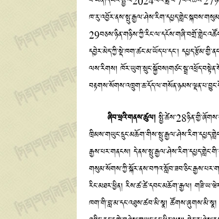
པ་ཡིན།དེ་ཡང་སྤྱི་ལོ2024ལོའི་ཟླ་བ་7པའི་ཚེས་27ཉིན་ཁྱ
ཁ་རུ་འབྱོར་ནས་སྤུ་རྒྱལ་ཤེས་རིག་དཔྱད་གླེང་སྐབས་གསུ
29བཅས་ཉིན་གཉིས་ཀྱི་རིང་ལ་དངོས་གཞི་བགྲོ་གླེང་འཚོགས
དབྱེར་མེད་ཀྱི་སྡེ་ཁག་ཚང་མ་ཡོད་པ་དང་། དཔྱད་རྩོམ་ག
ལས་རིགས། ཁོར་ཡུག་སྲུང་སྐྱོབས།གཙང་སྦྲ་འཕྲོད་བསྟེན
བརྟགས་སོགས་འཁྲུག་ཆ་དོད་ལ་གསོན་ཉམས་ལྡན་པ་བྱུང་ས
ཞིབ་ཕྲའི་གནས་ཚུལ།
སྤྱི་ཚེས་28ཉིན་གྱི་ཞོགས་
ཁྲིམས་གཡུང་དྲུང་མཆོག་གིས་སྤུ་རྒྱལ་ཤེས་རིག་དཔྱད་གླེང་
རྒྱས་པར་གནངས། དེ་ནས་སྤུ་རྒྱལ་ཤེས་རིག་དཔྱད་གླེང་གི
གསུམ་སོགས་ཀྱི་སྐོར་ནས་བཀའ་སློབ་ཟབ་ཅིང་རྒྱས་པར་གནང
རིང་མཐར་ཕྱིན། རིས་ཚ་ཚེ་དབང་མཆོག་རྒྱལ། གཟི་ཡ་ཝེར་བཅས་
ཁག་གི་བླ་མ་དང་འཐུས་ཚབ་མི་སྣ། ཚོགས་ཞུགས་མི་སྣ། ས