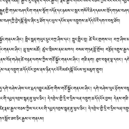
་རབ་བསྟན་འཛིན། རྒྱལ་རུ་བསྟན་པ་དབང་རྒྱལ། རྣམ་རྒྱལ་གཡང་འཕེལ་བཅས་ཀྱིས་རང་རང་གི་དཔྱད་འབྲས
་རྒྱུན་གྱི་གཏམ་བཤད་རིག་གནས་སྔོག་འདོན་དང་ཉམས་པ་སླར་གསོའི་ཆེད་དམངས་ཁྲོད་གཏམ་བཤད་པ་ཉི་
གཏམ་བཤད་ཀྱི་བྱེད་སྒོ་སྤེལ་ཞིང་དྲ་ཐོག་དང་ཡུལ་དངོས་ནས་འཁྲུགས་ཆ་དོད་པོའི་དགའ་བསུ་ཐོབ།
ོང་གནངས་ཤིང་། གླིང་སྨན་གཡུང་དྲུང་བཀྲ་ཤིས་དང་། ཀླུང་གླིང་བུ། ཚེ་རིང་གྲགས་པ། བཀྲ་ཤི
ྐྱོང་གནངས་ཤིང་། ཕྱྭ་སྲས་མཚོ། ཚུལ་ཁྲིམས་ནམ་མཁའ། བསམ་གཏན་བློ་གྲོས། བརྩོན་འགྲུས་རྒ
བྱས། དེ་ནས་བོན་གཤེན་ཚེ་བརྟན་ལགས་ཀྱིས་གཙོ་སྐྱོང་གནངས་ཤིང་། གཟི་ནག། ཐུབ་བསྟན་ལྷ་དབང་། 
་དྲིས་ལན་འཁྲུག་ཆ་དོད་པོར་བྱས་ནས་ཉིན་དང་པོའི་མཛད་སྒོ་ཡོངས་སུ་མཇུག་གྲུབ།
་དགེ་བཤེས་ཤེས་རབ་རྨད་འབྱུང་མཆོག་གིས་གཙོ་སྐྱོང་གནངས་ཤིང་། དགེ་བཤེས་ལུང་རྟོགས་བསྟ
ི་དཔྱད་འབྲས་སྙན་ཞུ་ཕུལ་ཅིང་། དེ་འབྲེལ་གྱི་དྲི་བ་དྲིས་ལན་འཁྲུག་ཆ་དོད་པོར་བྱས། དེ་ན
མ་རྒྱལ་བཅས་ཀྱིས་རང་རང་གི་དཔྱད་འབྲས་སྙན་ཞུ་ཕུལ་ཅིང་། དེ་འབྲེལ་གྱི་དྲི་བ་དྲིས་ལན་འཁྲུག་
ཀའ་སློབ་ཟབ་ཅིང་རྒྱས་པ་གནངས།