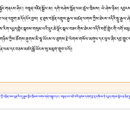
་གནངས་ཤིང་། བསྟན་འཛིན་སྒྲོལ་མ། དགེ་བཤེས་སྨོན་ལམ་ཚུལ་ཁྲིམས། ཡེ་ཤེས་ཉི་མ། དབྱངས་
བ་དྲིས་ལན་འཁྲུག་ཆ་དོད་པོར་བྱས། རྟ་ཐུས་བརྩོན་འགྲུས་རྒྱལ་མཚན་ལགས་ཀྱིས་ཐེངས་འདིའི་སྤུ་རྒ
རིག་དཔྱད་གླེང་སྐབས་གསུམ་པའི་དྲུང་ཆེ་ལྡོང་སྐལ་བཟང་གིས་ཐེངས་འདིའི་བགྲོ་གླེང་གི་འགོ་མ
གོན་གཉིས་ཀྱིས་ཚོགས་ཞུགས་མི་སྣ་ཡོངས་ལ་ཐུགས་རྗེ་ལེགས་གསོལ་མགུལ་དར་ཕུལ་ཞིང་དབྲ་ཁྱུང
ོན་ལམ་དང་བཅས་མཛད་སྒོ་ཡོངས་སུ་མཇུག་གྲུབ་པའོ།།
ཀྱི་འཕྲིན་ལས་ཡུན་རིང་དུ་རྒྱས་ཕྱིར་ཁྲིམས་འགལ་གཤེ་བསྐུར་དང་། བསྟན་པར་འཚེ་བའི་ལུགས་དགག་བྱ་རུ་དགོངས་ཏེ་དཔྱད་གཏམ་སྤེལ་ན་ཤི