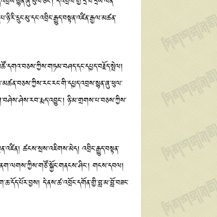
་སྙན་ཞུ་ཕུལ་ཅིང་། དེ་འབྲེལ་གྱི་དྲི་བ་དྲིས་ལན་
རི་དྲུང་མུ་དང་འབྲིང་རྒྱུད་བསྟན་འཛིན་རྒྱལ་མཚན་
ས་མཚོ་དགའ་བཅས་ཀྱིས་གཏམ་བཤད་དང་དཔྱད་བརྗོད་སྤེལ།
ྱལ་མཚན་བཅས་ཀྱིས་རང་རང་གི་དཔྱད་འབྲས་སྙན་ཞུ་ཕུལ་
དགེ་བཤེས་ཤེས་རབ་རྨད་འབྱུང་། ཉི་མ་གྲགས་པ་བཅས་ཀྱིས་
ན་འཛིན། ཚངས་སྲས་འཇིགས་མེད། འབྲིང་རྒྱུད་བསྟན་
ས་གཟི་ནག་ལགས་ཀྱིས་གཙོ་སྐྱོང་གནངས་ཤིང་། གངས་དབལ།
ཆ་དོད་པོར་བྱས། དེ་ནས་ཚ་འབྲོང་དགོན་གྱི་བླ་མ་བློ་བཟང་