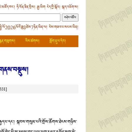
ེ་མཛོད་ཁང་།
ཧི་བོན་ཟིན་བྲིས།
རྒྱ་ཡིག
ངེད་ཀྱི་སྐོར།
སྐད་འཇོག་ས།
སྤྱི་ལོ2026ལོའི་ཟླ8ཚེས7ཉིན་ཡིན་ལ། རེས་གཟའ་པ་སངས་ཡིན།
རྙན་གཟུགས།
རིས་ཚགས།
གློག་རྡུལ་དེབ།
ི་གནས་བསྡུས།
331]
་བརྒྱད་པ་དང། སྐབས་གསུམ་པའི་གྲོས་ཚོགས་ཐེངས་གཉིས་