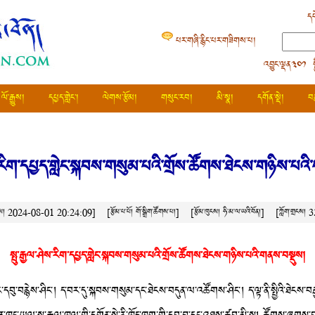
དཔ
པར་གཞི་རྙིང་པར་གཟིགས་པ།
འབྱུང་ལྡན༣༠༡ 
ལོ་རྒྱུས།
དཔྱད་གླེང་།
ལེགས་རྩོམ།
གསུང་རབ།
མི་སྣ།
དགོན་སྡེ།
བ
ས་རིག་དཔྱད་གླེང་སྐབས་གསུམ་པའི་གྲོས་ཚོགས་ཐེངས་གཉིས་པའ
ཚེས། 2024-08-01 20:24:09]
[རྩོམ་པ་པོ། གོ་སྒྲིག་ཚོགས་པ།]
[རྩོམ་ཁུངས།
ཧི་མ་ལ་ཡའི་བོན།
]
[ཀློག་གྲངས།
3
སྤུ་རྒྱལ་ཤེས་རིག་དཔྱད་གླེང་སྐབས་གསུམ་པའི་གྲོས་ཚོགས་ཐེངས་གཉིས་པའི་གནས་བསྡུས།
བུ་བརྙེས་ཤིང་། ད་བར་དུ་སྐབས་གསུམ་དང་ཐེངས་བདུན་ལ་འཚོགས་ཤིང་། ད་ལྟ་ནི་སྤྱིའི་ཐེངས